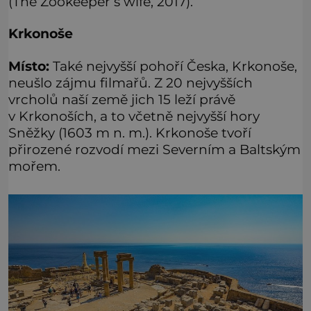
(The Zookeeper’s wife, 2017).
Krkonoše
Místo:
Také nejvyšší pohoří Česka, Krkonoše,
neušlo zájmu filmařů. Z 20 nejvyšších
vrcholů naší země jich 15 leží právě
v Krkonoších, a to včetně nejvyšší hory
Sněžky (1603 m n. m.). Krkonoše tvoří
přirozené rozvodí mezi Severním a Baltským
mořem.