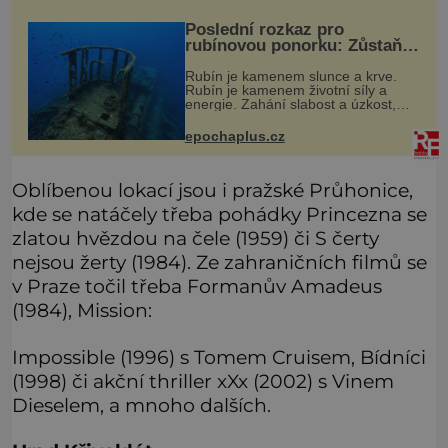
stěží. Nová studie však naznačuje,
že právě tato strate
Poslední rozkaz pro
rubínovou ponorku: Zůstaňte
navěky na mořském dně!
Rubín je kamenem slunce a krve.
Rubín je kamenem životní síly a
energie. Zahání slabost a úzkost,
posiluje srdce. Rubín je dobrým
jménem pro neživý stroj, kterému
epochaplus.cz
člověk prokázal čest nezmizet v tavic
Oblíbenou lokací jsou i pražské Průhonice,
kde se natáčely třeba pohádky Princezna se
zlatou hvězdou na čele (1959) či S čerty
nejsou žerty (1984). Ze zahraničních filmů se
v Praze točil třeba Formanův Amadeus
(1984), Mission:
Impossible (1996) s Tomem Cruisem, Bídníci
(1998) či akční thriller xXx (2002) s Vinem
Dieselem, a mnoho dalších.