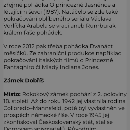
zřejmě pohádka O princezně Jasněnce a
létajícím ševci (1987). Natáčelo se zde také
pokračování oblíbeného seriálu Václava
Vorlíčka Arabela se vrací aneb Rumburak
králem Říše pohádek.
V roce 2012 pak třeba pohádka Dvanáct
měsíčků. Ze zahraniční produkce například
pokračování italských filmů o Princezně
Fantaghiro či Mladý Indiana Jones.
Zámek Dobříš
Místo:
Rokokový zámek pochází z 2. poloviny
18. století. Až do roku 1942 jej vlastnila rodina
Colloredo–Mannsfeld, poté byl vyvlastněn ve
prospěch německé říše. V roce 1945 jej
zkonfiskoval Československý stát, stal se
Domovem spisovatelů. Původním