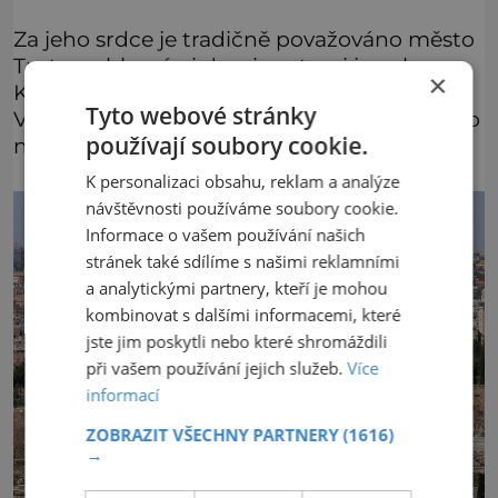
Za jeho srdce je tradičně považováno město
Trutnov, hlavními dominantami jsou hora
×
Kozákov a zřícenina hradu Trosky.
Tyto webové stránky
Významná jsou také zdejší skalní města, jako
používají soubory cookie.
například Prachovské skály či Hruboskalsko.
K personalizaci obsahu, reklam a analýze
návštěvnosti používáme soubory cookie.
Informace o vašem používání našich
stránek také sdílíme s našimi reklamními
a analytickými partnery, kteří je mohou
kombinovat s dalšími informacemi, které
jste jim poskytli nebo které shromáždili
při vašem používání jejich služeb.
Více
informací
ZOBRAZIT VŠECHNY PARTNERY
(1616)
→