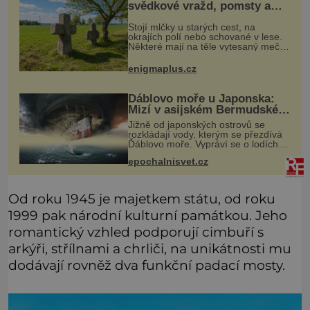
svědkové vražd, pomsty a
dávných vin
Stojí mlčky u starých cest, na
okrajích polí nebo schované v lese.
Některé mají na těle vytesaný meč,
jiné sekeru, v dalším případě jde jen
o prostý kříž. Na první pohled
enigmaplus.cz
vypadají jako zapomenuté nábo
Ďáblovo moře u Japonska:
Mizí v asijském Bermudském
trojúhelníku lodě ve spárech
Jižně od japonských ostrovů se
neznámé síly?
rozkládají vody, kterým se přezdívá
Ďáblovo moře. Vypráví se o lodích
mizejících beze stopy, podivných
epochalnisvet.cz
světlech, zrádných proudech i
mořských dracích, kteří měli tyto ko
Od roku 1945 je majetkem státu, od roku
1999 pak národní kulturní památkou. Jeho
romantický vzhled podporují cimbuří s
arkýři, střílnami a chrliči, na unikátnosti mu
dodávají rovněž dva funkční padací mosty.