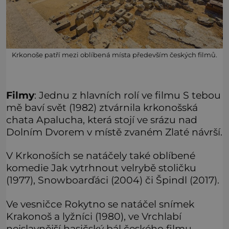
Krkonoše patří mezi oblíbená místa především českých filmů.
Filmy
: Jednu z hlavních rolí ve filmu S tebou
mě baví svět (1982) ztvárnila krkonošská
chata Apalucha, která stojí ve srázu nad
Dolním Dvorem v místě zvaném Zlaté návrší.
V Krkonoších se natáčely také oblíbené
komedie Jak vytrhnout velrybě stoličku
(1977), Snowboarďáci (2004) či Špindl (2017).
Ve vesničce Rokytno se natáčel snímek
Krakonoš a lyžníci (1980), ve Vrchlabí
nejslavnější hasičský bál českého filmu