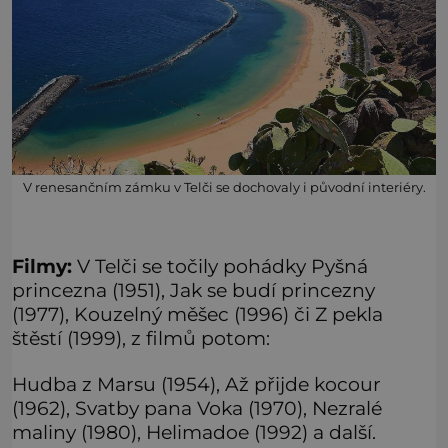
V renesančním zámku v Telči se dochovaly i původní interiéry.
Filmy:
V Telči se točily pohádky Pyšná
princezna (1951), Jak se budí princezny
(1977), Kouzelný měšec (1996) či Z pekla
štěstí (1999), z filmů potom:
Hudba z Marsu (1954), Až přijde kocour
(1962), Svatby pana Voka (1970), Nezralé
maliny (1980), Helimadoe (1992) a další.