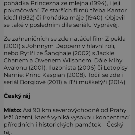
pohádka Princezna ze mlejna (1994), i její
pokračování. Ze starších filmů třeba Kantor
ideál (1932) či Pohádka máje (1940). Objevil
se také v posledním díle seriálu Vyprávěj.
Ze zahraničních se zde natáčel film Z pekla
(2001) s Johnnym Deppem v hlavní roli,
nebo Rytíři ze Šanghaje (2002) s Jackie
Chanem a Owenem Wilsonem. Dále Mlhy
Avalonu (2001), Iluzonista (2006) či Letopisy
Narnie: Princ Kaspian (2008). Točil se zde i
seriál Borgiové (2011) a iTři mušketýři (2014).
Český ráj
Místo:
Asi 90 km severovýchodně od Prahy
leží území, které vyniká vysokou koncentrací
přírodních i historických památek – Český
ráj.