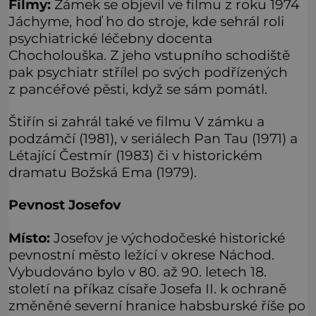
Filmy:
Zámek se objevil ve filmu z roku 1974
Jáchyme, hoď ho do stroje, kde sehrál roli
psychiatrické léčebny docenta
Chocholouška. Z jeho vstupního schodiště
pak psychiatr střílel po svých podřízených
z pancéřové pěsti, když se sám pomátl.
Štiřín si zahrál také ve filmu V zámku a
podzámčí (1981), v seriálech Pan Tau (1971) a
Létající Čestmír (1983) či v historickém
dramatu Božská Ema (1979).
Pevnost Josefov
Místo:
Josefov je východočeské historické
pevnostní město ležící v okrese Náchod.
Vybudováno bylo v 80. až 90. letech 18.
století na příkaz císaře Josefa II. k ochraně
změněné severní hranice habsburské říše po