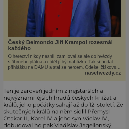
Český Belmondo Jiří Krampol rozesmál
každého
O herectví nikdy nesnil, zamiloval se ale do hvězdy
stříbrného plátna a chtěl jí být nablízku. Tak si podal
přihlášku na DAMU a stal se hercem. Odešel žižkovský
nasehvezdy.cz
matador, který všude rozdával humor, i když jemu
samotnému do smíchu zrovna nebylo. Do poslední
chvíle bojoval hlavně svým optimismem a vti
Ten je zároveň jedním z nejstarších a
nejvýznamnějších hradů českých knížat a
králů, jeho počátky sahají až do 12. století. Ze
skutečných králů na něm sídlil Přemysl
Otakar II., Karel IV. a jeho syn Václav IV.,
dobudoval ho pak Vladislav Jagellonský.