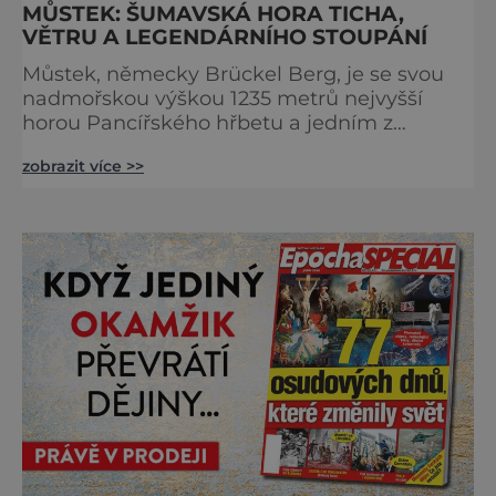
MŮSTEK: ŠUMAVSKÁ HORA TICHA,
VĚTRU A LEGENDÁRNÍHO STOUPÁNÍ
Můstek, německy Brückel Berg, je se svou
nadmořskou výškou 1235 metrů nejvyšší
horou Pancířského hřbetu a jedním z
nejcharakterističtějších vrcholů západní
zobrazit více >>
Šumavy. Přestože nestojí v centru hlavních
turistických proudů jako Velký Javor či
Poledník, právě v tom spočívá jeho síla.
Můstek si dodnes uchovává syrový horský
charakter, klid a zvláštní atmosféru
šumavských hřebenů, kde se střídá hustý les