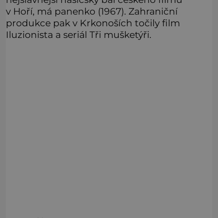
v Hoří, má panenko (1967). Zahraniční
produkce pak v Krkonoších točily film
Iluzionista a seriál Tři mušketýři.