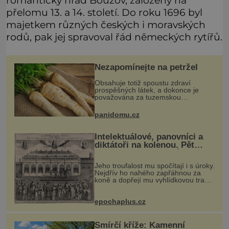
přelomu 13. a 14. století. Do roku 1696 byl
majetkem různých českých i moravských
rodů, pak jej spravoval řád německých rytířů.
Nezapomínejte na petržel
Obsahuje totiž spoustu zdraví
prospěšných látek, a dokonce je
považována za tuzemskou
superpotravinu. Zázrak plný
vitaminů V petrželi najdete vitaminy
panidomu.cz
B1, B2, B3, B6, provitamin A, vitamin
E a
Intelektuálové, panovníci a
diktátoři na kolenou. Pět
posledních okamžiků před
popravou
Jeho troufalost mu spočítají i s úroky.
Nejdřív ho nahého zapřáhnou za
koně a dopřejí mu vyhlídkovou trasu
kolem Londýna. Když ho pak věší,
myslí si, že útrapy skončily. Těsně
předtím, než ztratí věd
epochaplus.cz
Smírčí kříže: Kamenní