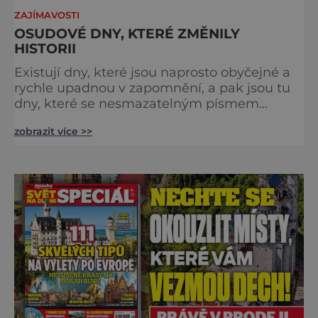
ZAJÍMAVOSTI
OSUDOVÉ DNY, KTERÉ ZMĚNILY
HISTORII
Existují dny, které jsou naprosto obyčejné a
rychle upadnou v zapomnění, a pak jsou tu
dny, které se nesmazatelným písmem
otisknou do lidské historie, a je jedno, jestli
zobrazit více >>
dojde k významnému objevu nebo děsivé
katastrofě. Vezměte si k ruce kalendář a
projděte společně s námi historii křížem
krážem. Je 10. dubna roku 49 př. n. l. a na
břehu říčky Rubikon pronáší Gaius Julius
Caesar svou slavnou vě