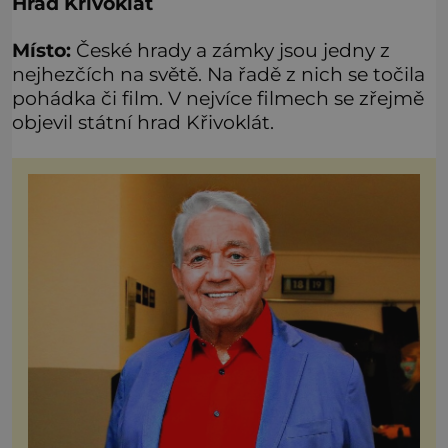
Hrad Křivoklát
Místo:
České hrady a zámky jsou jedny z
nejhezčích na světě. Na řadě z nich se točila
pohádka či film. V nejvíce filmech se zřejmě
objevil státní hrad Křivoklát.