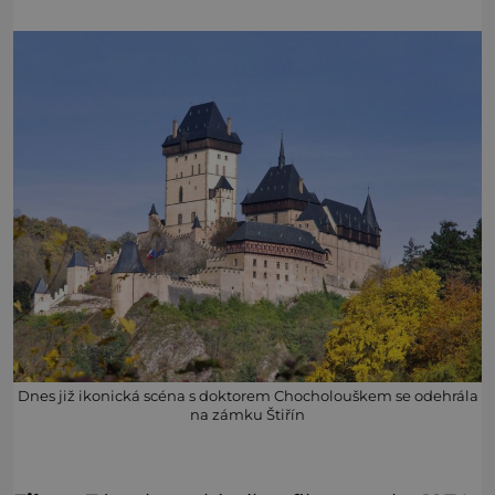
Dnes již ikonická scéna s doktorem Chocholouškem se odehrála
na zámku Štiřín