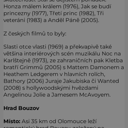
Honza málem králem (1976), Jak se budí
princezny (1977), Třetí princ (1982), Tři
veteráni (1983) a Anděl Páně (2005).
Z českých filmů to byly:
Slasti otce vlasti (1969) a překvapivě také
většina interiérových scén muzikálu Noc na
Karlštejně (1973), ze zahraničních pak Kletba
bratří Grimmů (2005) s Mattem Damonem a
Heathem Ledgerem v hlavních rolích,
Bathory (2006) Juraje Jakubiska či Wanted
(2008) s hollywoodskými hvězdami
Angelinou Jolie a Jamesem McAvoyem.
Hrad Bouzov
Místo:
Asi 35 km od Olomouce leží
romantický hrad Bouzov, založený na