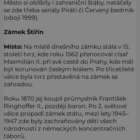
Město si oblíbily i zahraniční štáby, natáčely
se zde třeba seriály Piráti či Červený bedrník
(obojí 1999).
Zámek Štiřín
Místo:
Na místě dnešního zámku stála v 15.
století tvrz, kde roku 1562 přenocoval císař
Maxmilián II. při své cestě do Prahy, kde měl
být korunován českým králem. Po třicetileté
válce byla tvrz přestavěná na zámek se
zahradou.
Roku 1870 jej koupil průmyslník František
Ringhoffer II., později baron. Po 2. světové
válce propadl zámek státu, mezi lety 1945–
1947 zde byly zachraňovány děti všech
národností z německých koncentračních
táborů.