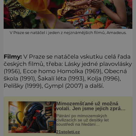
V Praze se natáčel i jeden z nejznámějších filmů, Amadeus.
Filmy:
V Praze se natáčela vskutku celá řada
českých filmů, třeba: Lásky jedné plavovlásky
(1956), Ecce homo Homolka (1969), Obecná
škola (1991), Šakalí léta (1993), Kolja (1996),
Pelíšky (1999), Gympl (2007) a další.
Mimozemšťané už možná
volali. Jen jsme jejich zprávu
nedokázali rozpoznat
Pátrání po mimozemských
civilizacích se už desítky let
soustředí na hledání
úzkopásmových rádiových signálů,
21stoleti.cz
které by příroda sama vytvořila jen