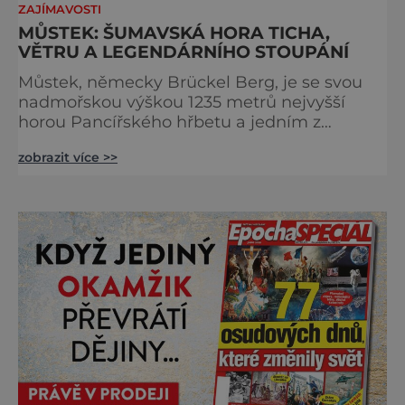
ZAJÍMAVOSTI
MŮSTEK: ŠUMAVSKÁ HORA TICHA,
VĚTRU A LEGENDÁRNÍHO STOUPÁNÍ
Můstek, německy Brückel Berg, je se svou
nadmořskou výškou 1235 metrů nejvyšší
horou Pancířského hřbetu a jedním z
nejcharakterističtějších vrcholů západní
zobrazit více >>
Šumavy. Přestože nestojí v centru hlavních
turistických proudů jako Velký Javor či
Poledník, právě v tom spočívá jeho síla.
Můstek si dodnes uchovává syrový horský
charakter, klid a zvláštní atmosféru
šumavských hřebenů, kde se střídá hustý les