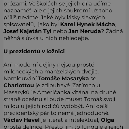
prózami. Ve školách se jejich díla učíme
nazpaměť, ale o jejich soukromí už toho
příliš nevíme. Jaké byly lásky slavných
spisovatelů, jako byl
Karel Hynek Mácha
,
Josef Kajetán Tyl
nebo
Jan Neruda
? Žádná
něžná slůvka u nich nehledejte.
U prezidentů v ložnici
Ani moderní dějiny nejsou prosté
mileneckých a manželských dvojic.
Namlouvání
Tomáše Masaryka
se
Charlottou
je zdlouhavé. Zatímco u
Masaryků je Američanka vítána, na druhé
straně oceánu si bude muset Tomáš svoji
milou u jejích rodičů vydobýt. Ani další
prezidentský pár to nemá jednoduché.
Václav Havel
je literát a intelektuál,
Olga
prostá dělnice. Přesto jim to funguje a jejich