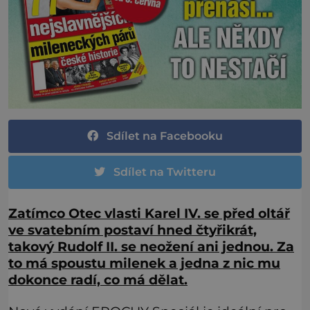
Sdílet na Facebooku
Sdílet na Twitteru
Zatímco Otec vlasti Karel IV. se před oltář
ve svatebním postaví hned čtyřikrát,
takový Rudolf II. se neožení ani jednou. Za
to má spoustu milenek a jedna z nic mu
dokonce radí, co má dělat.