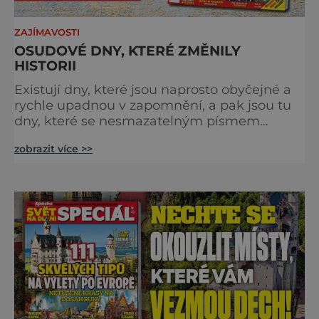
ZAJÍMAVOSTI
OSUDOVÉ DNY, KTERÉ ZMĚNILY
HISTORII
Existují dny, které jsou naprosto obyčejné a
rychle upadnou v zapomnění, a pak jsou tu
dny, které se nesmazatelným písmem
otisknou do lidské historie, a je jedno, jestli
zobrazit více >>
dojde k významnému objevu nebo děsivé
katastrofě. Vezměte si k ruce kalendář a
projděte společně s námi historii křížem
krážem. Je 10. dubna roku 49 př. n. l. a na
břehu říčky Rubikon pronáší Gaius Julius
Caesar svou slavnou vě