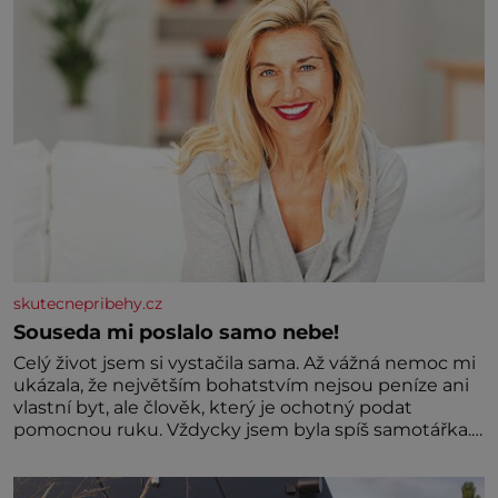
oblasti žádným nováčkem, protože do zednářské
skutecnepribehy.cz
Souseda mi poslalo samo nebe!
Celý život jsem si vystačila sama. Až vážná nemoc mi
ukázala, že největším bohatstvím nejsou peníze ani
vlastní byt, ale člověk, který je ochotný podat
pomocnou ruku. Vždycky jsem byla spíš samotářka.
Nepotřebovala jsem kolem sebe partu kamarádek
ani partnera. Stačily mi knihy, práce a hlavně klid.
Hned po studiích jsem odešla z rodného města,