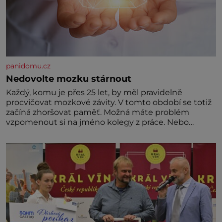
panidomu.cz
Nedovolte mozku stárnout
Každý, komu je přes 25 let, by měl pravidelně
procvičovat mozkové závity. V tomto období se totiž
začíná zhoršovat paměť. Možná máte problém
vzpomenout si na jméno kolegy z práce. Nebo
marně v paměti lovíte název knížky, kterou jste
nedávno přečetli. Je to opravdu tak, s věkem jako
kdyby se paměť rozhodla stávkovat. Cvičte