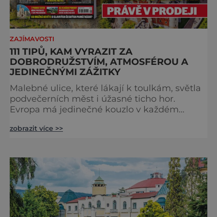
ZAJÍMAVOSTI
111 TIPŮ, KAM VYRAZIT ZA
DOBRODRUŽSTVÍM, ATMOSFÉROU A
JEDINEČNÝMI ZÁŽITKY
Malebné ulice, které lákají k toulkám, světla
podvečerních měst i úžasné ticho hor.
Evropa má jedinečné kouzlo v každém
období. Nové číslo Světa na dlani Speciál vás
zobrazit více >>
zve na cestu plnou inspirace, dobrodružství i
romantiky. Přinášíme vám 111 skvělých tipů,
kam vyrazit. Objevte krásu Evropy v celé její
podobě. Města s neopakovatelnou
atmosférou Vydejte se s námi na prohlídku
měst, která patří k