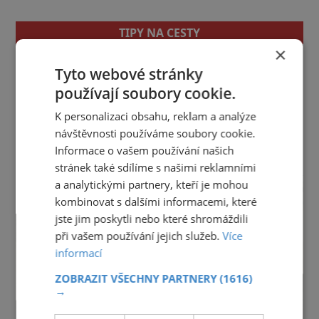
TIPY NA CESTY
×
Jihočeský kraj
Jihomoravský kraj
Karlovarský kraj
Tyto webové stránky
Královéhradecký kraj
Liberecký kraj
používají soubory cookie.
Moravskoslezský kraj
Olomoucký kraj
Pardubický kraj
Plzeňský kraj
Praha
K personalizaci obsahu, reklam a analýze
Středočeský kraj
Ústecký kraj
Vysočina
návštěvnosti používáme soubory cookie.
Zlínský kraj
Informace o vašem používání našich
stránek také sdílíme s našimi reklamními
reklama
a analytickými partnery, kteří je mohou
kombinovat s dalšími informacemi, které
jste jim poskytli nebo které shromáždili
při vašem používání jejich služeb.
Více
informací
ZOBRAZIT VŠECHNY PARTNERY
(1616)
→