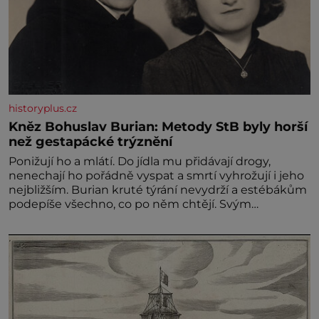
historyplus.cz
Kněz Bohuslav Burian: Metody StB byly horší
než gestapácké trýznění
Ponižují ho a mlátí. Do jídla mu přidávají drogy,
nenechají ho pořádně vyspat a smrtí vyhrožují i jeho
nejbližším. Burian kruté týrání nevydrží a estébákům
podepíše všechno, co po něm chtějí. Svým
podpisem jim potvrdí také to, že na něj během
výslechů nikdo nevyvíjel fyzický ani psychický nátlak.
Syn brněnského řezníka chce být knězem a