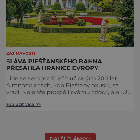
ZAJÍMAVOSTI
SLÁVA PIEŠŤANSKÉHO BAHNA
PŘESÁHLA HRANICE EVROPY
Lidé se sem jezdí léčit už celých 200 let.
A mnoho z těch, kdo Piešťany okusili, se
vrací. Nejenže prospějí svému zdraví, ale užijí
si tu i bohatý společenský život. Když se
zobrazit více >>
řekne slovenské lázně, Piešťany bývají první
volbou. Jejich věhlas je mezinárodní. A není
divu. Město rozprostřené na březích řeky
Váhu je proslulé termálními prameny
DALŠÍ ČLÁNKY ›