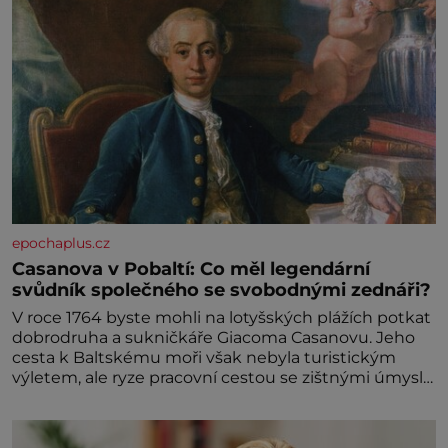
epochaplus.cz
Casanova v Pobaltí: Co měl legendární
svůdník společného se svobodnými zednáři?
V roce 1764 byste mohli na lotyšských plážích potkat
dobrodruha a sukničkáře Giacoma Casanovu. Jeho
cesta k Baltskému moři však nebyla turistickým
výletem, ale ryze pracovní cestou se zištnými úmysly.
Jaký cíl Casanova sledoval, když se například
procházel uličkami lotyšské Rigy? Casanova v Pobaltí
kontaktoval tamní zednářské lóže. Nebyl v této