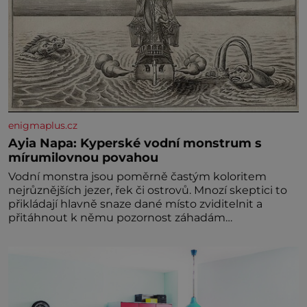
enigmaplus.cz
Ayia Napa: Kyperské vodní monstrum s
mírumilovnou povahou
Vodní monstra jsou poměrně častým koloritem
nejrůznějších jezer, řek či ostrovů. Mnozí skeptici to
přikládají hlavně snaze dané místo zviditelnit a
přitáhnout k němu pozornost záhadám
nakloněných turi