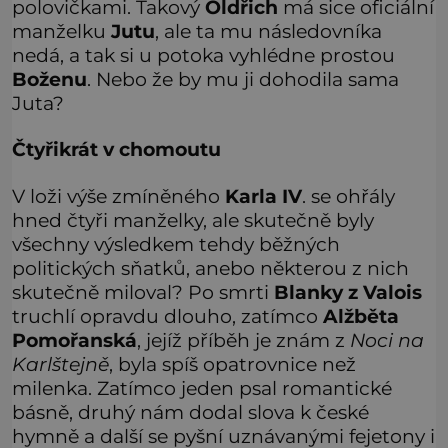
polovičkami. Takový
Oldřich
má sice oficiální
manželku
Jutu
, ale ta mu následovníka
nedá, a tak si u potoka vyhlédne prostou
Boženu
. Nebo že by mu ji dohodila sama
Juta?
Čtyřikrát v chomoutu
V loži výše zmíněného
Karla IV
. se ohřály
hned čtyři manželky, ale skutečně byly
všechny výsledkem tehdy běžných
politických sňatků, anebo některou z nich
skutečně miloval? Po smrti
Blanky z Valois
truchlí opravdu dlouho, zatímco
Alžběta
Pomořanská
, jejíž příběh je znám z
Noci na
Karlštejně
, byla spíš opatrovnice než
milenka. Zatímco jeden psal romantické
básně, druhý nám dodal slova k české
hymně a další se pyšní uznávanými fejetony i