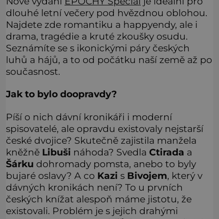
Nové vydání
EPOCHY Speciál
je ideální pro
dlouhé letní večery pod hvězdnou oblohou.
Najdete zde romantiku a happyendy, ale i
drama, tragédie a kruté zkoušky osudu.
Seznámíte se s ikonickými páry českých
luhů a hájů, a to od počátku naší země až po
současnost.
Jak to bylo doopravdy?
Píší o nich dávní kronikáři i moderní
spisovatelé, ale opravdu existovaly nejstarší
české dvojice? Skutečně zajistila manžela
kněžně
Libuši
náhoda? Svedla
Ctirada
a
Šárku
dohromady pomsta, anebo to byly
bujaré oslavy? A co
Kazi
s
Bivojem
, který v
dávných kronikách není? To u prvních
českých knížat alespoň máme jistotu, že
existovali. Problém je s jejich drahými