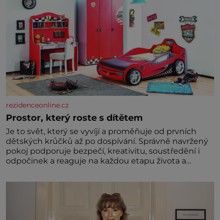
rezidenceonline.cz
Prostor, který roste s dítětem
Je to svět, který se vyvíjí a proměňuje od prvních
dětských krůčků až po dospívání. Správně navržený
pokoj podporuje bezpečí, kreativitu, soustředění i
odpočinek a reaguje na každou etapu života a
specifické potřeby dítěte. Pro nejmenší je klíčová
jednoduchost, měkkost a bezpečí, proto by pokoj
miminka měl působit především klidně a útulně.
Předškolní věk je