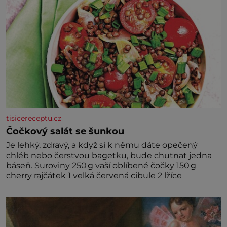
tisicereceptu.cz
Čočkový salát se šunkou
Je lehký, zdravý, a když si k němu dáte opečený
chléb nebo čerstvou bagetku, bude chutnat jedna
báseň. Suroviny 250 g vaší oblíbené čočky 150 g
cherry rajčátek 1 velká červená cibule 2 lžíce