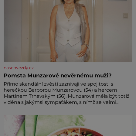
nasehvezdy.cz
Pomsta Munzarové nevěrnému muži?
Přímo skandální zvěsti zaznívají ve spojitosti s
herečkou Barborou Munzarovou (54) a hercem
Martinem Trnavským (56). Munzarová měla být totiž
viděna s jakýmsi sympaťákem, s nímž se velmi
družně, až d