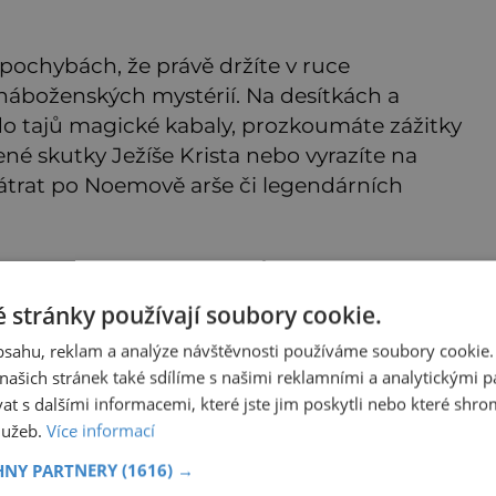
 pochybách, že právě držíte v ruce
náboženských mystérií. Na desítkách a
 do tajů magické kabaly, prozkoumáte zážitky
ené skutky Ježíše Krista nebo vyrazíte na
pátrat po Noemově arše či legendárních
ě Maxi připravili? To můžete zjistit sami,
ba právě teď. Neuvěřitelných 228 stran
 stránky používají soubory cookie.
ázky na vás čeká za pouhých 119 Kč!
obsahu, reklam a analýze návštěvnosti používáme soubory cookie.
ašich stránek také sdílíme s našimi reklamními a analytickými par
tul zakoupíte
 s dalšími informacemi, které jste jim poskytli nebo které shro
služeb.
Více informací
ZDE
HNY PARTNERY
(1616) →