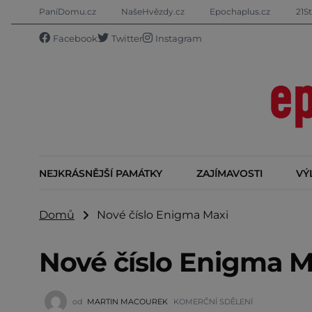
PaníDomu.cz
NašeHvězdy.cz
Epochaplus.cz
21St
Facebook
Twitter
Instagram
NEJKRÁSNĚJŠÍ PAMÁTKY
ZAJÍMAVOSTI
VÝ
Domů
Nové číslo Enigma Maxi
Nové číslo Enigma M
od
MARTIN MACOUREK
KOMERČNÍ SDĚLENÍ