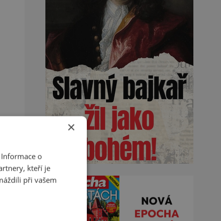
×
 Informace o
tnery, kteří je
máždili při vašem