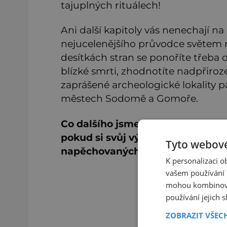
tajuplných rituálech!
Ani další kapitoly vás nenechají na
nejucelenějšího průvodce světem 
desítkách stran se ponoříte třeba
blízké smrti, zhodnotíte nadpřiroz
zaprášené archeologické lokality 
městech Sodomě a Gomoře.
Co dalšího jsme si pro vás v Enigm
pokud si svůj výtisk pořídíte tře
Tyto webové
napěchovaných informacemi a obr
K personalizaci 
vašem používání n
Ti
mohou kombinovat
používání jejich 
ZOBRAZIT VŠEC