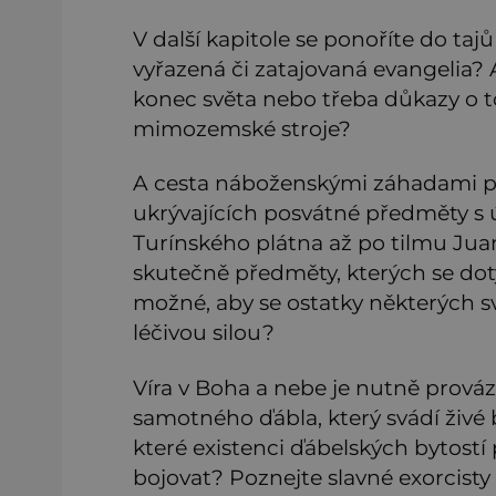
V další kapitole se ponoříte do tajů
vyřazená či zatajovaná evangelia? 
konec světa nebo třeba důkazy o t
mimozemské stroje?
A cesta náboženskými záhadami p
ukrývajících posvátné předměty s
Turínského plátna až po tilmu Jua
skutečně předměty, kterých se dot
možné, aby se ostatky některých sv
léčivou silou?
Víra v Boha a nebe je nutně prováz
samotného ďábla, který svádí živé 
které existenci ďábelských bytostí 
bojovat? Poznejte slavné exorcisty a