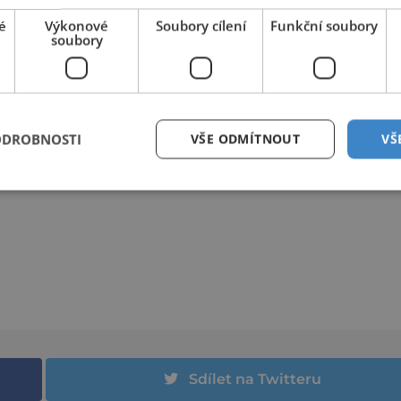
é
Výkonové
Soubory cílení
Funkční soubory
soubory
ODROBNOSTI
VŠE ODMÍTNOUT
VŠ
Sdílet na Twitteru