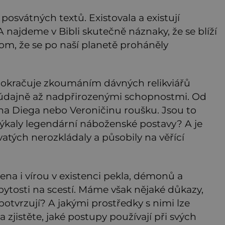
 posvátných textů. Existovala a existují
A najdeme v Bibli skutečně náznaky, že se blíží
om, že se po naší planetě proháněly
okračuje zkoumáním dávných relikviářů
 údajně až nadpřirozenými schopnostmi. Od
na Diega nebo Veroničinu roušku. Jsou to
ýkaly legendární náboženské postavy? A je
atých nerozkládaly a působily na věřící
ena i vírou v existenci pekla, démonů a
bytosti na scestí. Máme však nějaké důkazy,
potvrzují? A jakými prostředky s nimi lze
 zjistěte, jaké postupy používají při svých