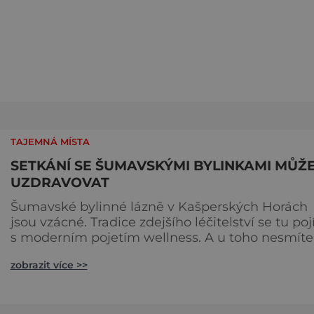
TAJEMNÁ MÍSTA
SETKÁNÍ SE ŠUMAVSKÝMI BYLINKAMI MŮŽ
UZDRAVOVAT
Šumavské bylinné lázně v Kašperských Horách
jsou vzácné. Tradice zdejšího léčitelství se tu poj
s moderním pojetím wellness. A u toho nesmíte
chybět. Jsou naprosto výjimečné a přitom vlastně
zobrazit více >>
totálně obyčejné. Na nic speciálního si nehrají
a právě proto lidi okouzlují. Bylinné lázně leží
přímo v historickém centru městečka nedaleko