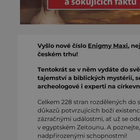
Vyšlo nové číslo
Enigmy Maxi
, n
českém trhu!
Tentokrát se v něm vydáte do sv
tajemství a biblických mystérií, s
archeologové i experti na církevní
Celkem 228 stran rozdělených do 
důkazů potvrzujících boží existen
zázračnými událostmi, ať už se od
v egyptském Zeitounu. A poznejte, 
nadpřirozenými schopnostmi!