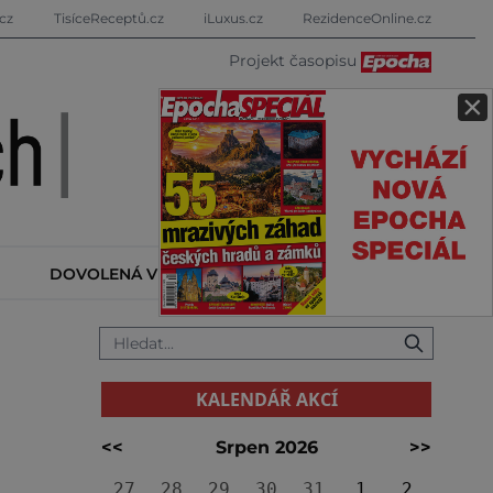
cz
TisíceReceptů.cz
iLuxus.cz
RezidenceOnline.cz
Projekt časopisu
×
DOVOLENÁ V ZAHRANIČÍ
KALENDÁŘ AKCÍ
KALENDÁŘ AKCÍ
<<
Srpen 2026
>>
27
28
29
30
31
1
2