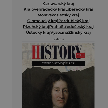
Karlovarský kraj
Královéhradecký kraj
Liberecký kraj
Moravskoslezský kraj
Olomoucký kraj
Pardubický kraj
Plzeňský kraj
Praha
Středočeský kraj
Ústecký kraj
Vysočina
Zlínský kraj
reklama