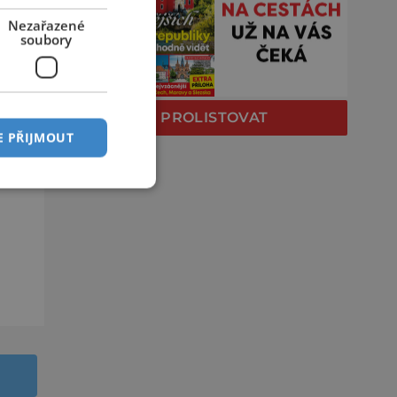
Nezařazené
soubory
PROLISTOVAT
E PŘIJMOUT