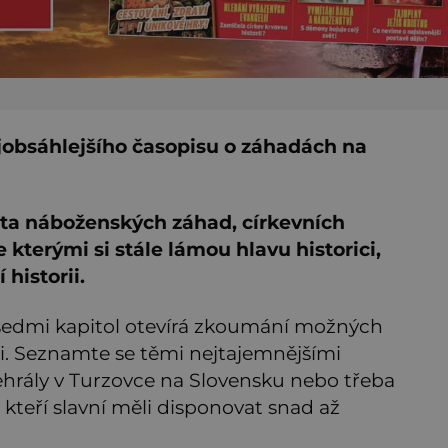
ejobsáhlejšího časopisu o záhadách na
ěta náboženských záhad, církevních
e kterými si stále lámou hlavu historici,
 historii.
sedmi kapitol otevírá zkoumání možných
ci. Seznamte se těmi nejtajemnějšími
ehrály v Turzovce na Slovensku nebo třeba
kteří slavní měli disponovat snad až