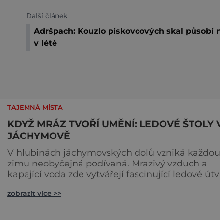
Další článek
Adršpach: Kouzlo pískovcových skal působí n
v létě
TAJEMNÁ MÍSTA
KDYŽ MRÁZ TVOŘÍ UMĚNÍ: LEDOVÉ ŠTOLY 
JÁCHYMOVĚ
V hlubinách jáchymovských dolů vzniká každou
zimu neobyčejná podívaná. Mrazivý vzduch a
kapající voda zde vytvářejí fascinující ledové útv
připomínající křišťálové sochy. Toto jedinečné
zobrazit více >>
„ledové království“ však s příchodem jara rychle
mizí – a zůstávají po něm jen fotografie a
vzpomínky. Zima dokáže v přírodě vytvářet n