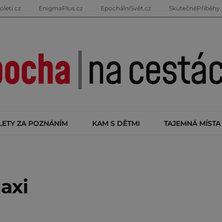
oleti.cz
EnigmaPlus.cz
EpochálníSvět.cz
SkutečnéPříběhy.
LETY ZA POZNÁNÍM
KAM S DĚTMI
TAJEMNÁ MÍSTA
axi