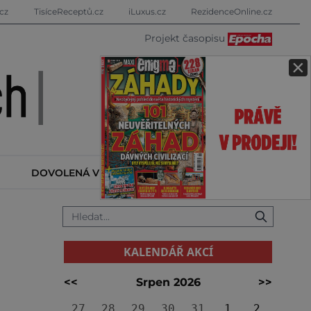
cz
TisíceReceptů.cz
iLuxus.cz
RezidenceOnline.cz
Projekt časopisu
×
DOVOLENÁ V ZAHRANIČÍ
KALENDÁŘ AKCÍ
KALENDÁŘ AKCÍ
<<
Srpen 2026
>>
27
28
29
30
31
1
2