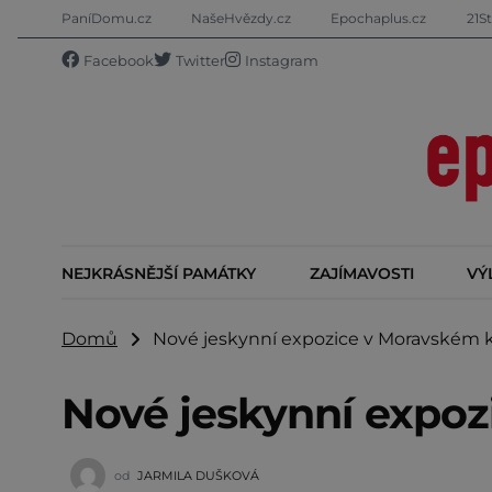
PaníDomu.cz
NašeHvězdy.cz
Epochaplus.cz
21St
Facebook
Twitter
Instagram
NEJKRÁSNĚJŠÍ PAMÁTKY
ZAJÍMAVOSTI
VÝ
Domů
Nové jeskynní expozice v Moravském 
Nové jeskynní expoz
od
JARMILA DUŠKOVÁ