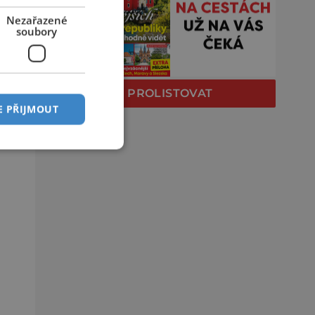
Nezařazené
soubory
PROLISTOVAT
E PŘIJMOUT