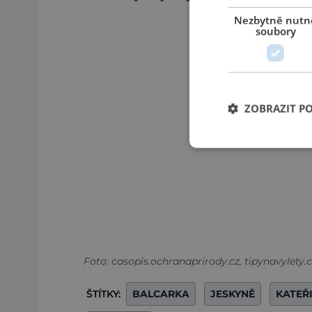
Nezbytně nutn
soubory
ZOBRAZIT P
Foto: casopis.ochranaprirody.cz, tipynavylety.
ŠTÍTKY:
BALCARKA
JESKYNĚ
KATEŘ