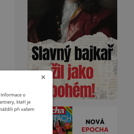
×
 Informace o
tnery, kteří je
máždili při vašem