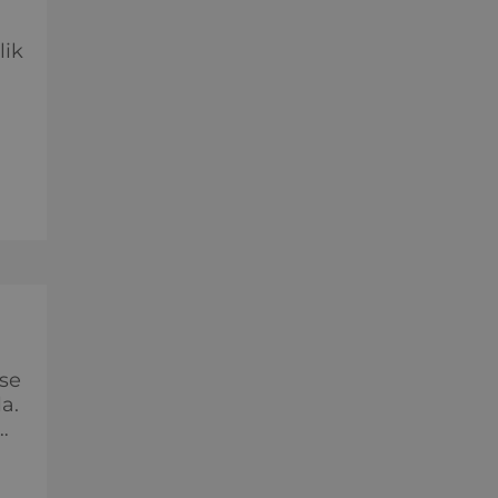
lik
é z
žce
h
 se
a.
ích