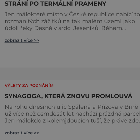
STRÁNÍ PO TERMÁLNÍ PRAMENY
Jen málokteré místo v České republice nabízí to
rozmanitých zážitků na tak malém území jako
údolí řeky Desné v srdci Jeseníků. Během
jediného dne můžete nahlédnout do útrob jedn
zobrazit více >>
nejvýznamnějších vodních elektráren v Evropě,
vydat se na horské hřebeny, projet se na kolobě
a den zakončit poznáváním památek ve Velkýc
Losinách nebo v termálním parku. [caption
id="attachment_92379" align="
VÝLETY ZA POZNÁNÍM
SYNAGOGA, KTERÁ ZNOVU PROMLOUVÁ
Na rohu dnešních ulic Spálená a Přízova v Brně
už více než osmdesát let nachází prázdná parcel
Jen málokdo z kolemjdoucích tuší, že právě zde
stála jedna z největších synagog v českých zem
zobrazit více >>
– monumentální stavba, která byla po desetiletí