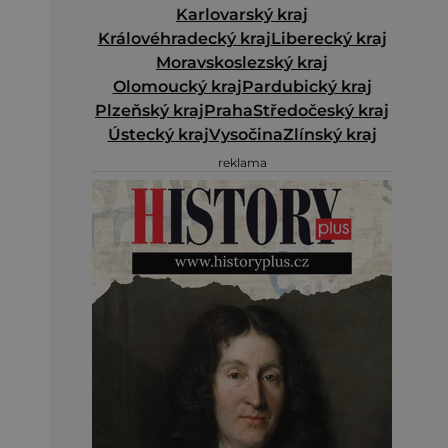
Karlovarský kraj
Královéhradecký kraj
Liberecký kraj
Moravskoslezský kraj
Olomoucký kraj
Pardubický kraj
Plzeňský kraj
Praha
Středočeský kraj
Ústecký kraj
Vysočina
Zlínský kraj
reklama