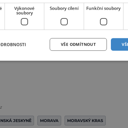
é
Výkonové
Soubory cílení
Funkční soubory
soubory
ODROBNOSTI
VŠE ODMÍTNOUT
VŠ
cz
INSKÁ JESKYNĚ
MORAVA
MORAVSKÝ KRAS