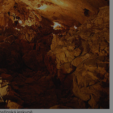
teřinská jeskyně