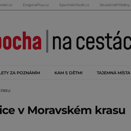
oleti.cz
EnigmaPlus.cz
EpochálníSvět.cz
SkutečnéPříběhy.
LETY ZA POZNÁNÍM
KAM S DĚTMI
TAJEMNÁ MÍSTA
krasu
ice v Moravském krasu