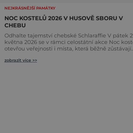
NEJKRÁSNĚJŠÍ PAMÁTKY
NOC KOSTELŮ 2026 V HUSOVĚ SBORU V
CHEBU
Odhalte tajemství chebské Schlaraffie V pátek 2
května 2026 se v rámci celostátní akce Noc kost
otevřou veřejnosti i místa, která běžně zůstávají
skrytá. Jedním z nejzajímavějších bude bezespo
zobrazit více >>
Husův sbor Církve československé husitské v
Chebu (Vrbenského 14), který letos nabídne več
plný historie, hudby, tajemství i dobrodružství p
malé i velké návštěvníky. Málokdo ví, že dneš