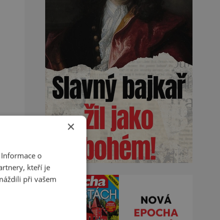
×
 Informace o
tnery, kteří je
máždili při vašem