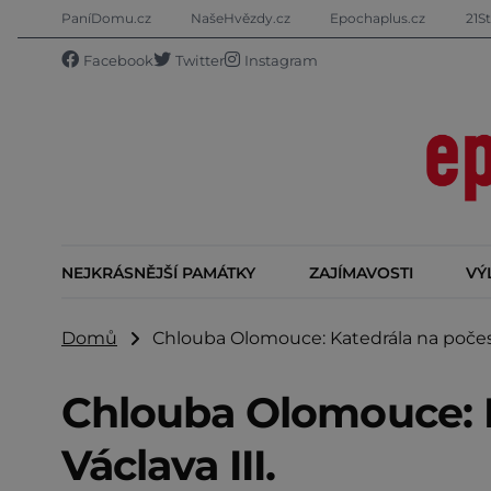
PaníDomu.cz
NašeHvězdy.cz
Epochaplus.cz
21St
Facebook
Twitter
Instagram
NEJKRÁSNĚJŠÍ PAMÁTKY
ZAJÍMAVOSTI
VÝ
Domů
Chlouba Olomouce: Katedrála na počest 
Chlouba Olomouce: K
Václava III.