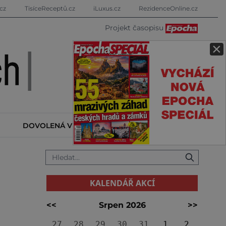
cz
TisíceReceptů.cz
iLuxus.cz
RezidenceOnline.cz
Projekt časopisu
×
DOVOLENÁ V ZAHRANIČÍ
KALENDÁŘ AKCÍ
KALENDÁŘ AKCÍ
<<
Srpen 2026
>>
27
28
29
30
31
1
2