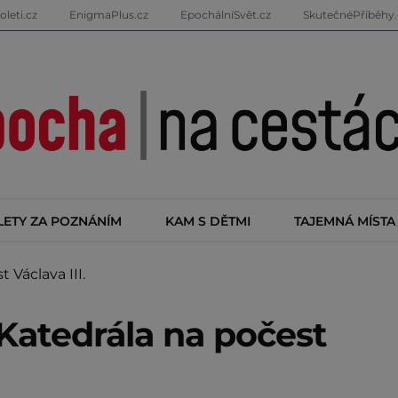
oleti.cz
EnigmaPlus.cz
EpochálníSvět.cz
SkutečnéPříběhy.
LETY ZA POZNÁNÍM
KAM S DĚTMI
TAJEMNÁ MÍSTA
Václava III.
atedrála na počest