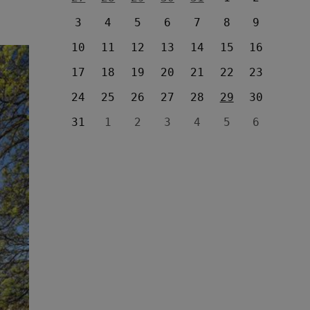
3
4
5
6
7
8
9
10
11
12
13
14
15
16
17
18
19
20
21
22
23
24
25
26
27
28
29
30
31
1
2
3
4
5
6