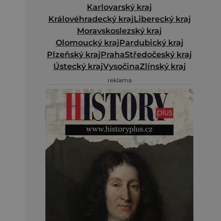
Karlovarský kraj
Královéhradecký kraj
Liberecký kraj
Moravskoslezský kraj
Olomoucký kraj
Pardubický kraj
Plzeňský kraj
Praha
Středočeský kraj
Ústecký kraj
Vysočina
Zlínský kraj
reklama