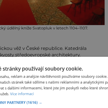
cký údělný kníže Svatopluk v letech 1104–1107.
otickou věž v České republice. Katedrála
kvosty středoevropské architektury.
 stránky používají soubory cookie.
eré
Nová Epocha na cestách:
u:
Společně za krásami naší
obsahu, reklam a analýze návštěvnosti používáme soubory cookie.
vlasti
ašich stránek také sdílíme s našimi reklamními a analytickými par
ané
Už máte v nadcházející
 s dalšími informacemi, které jste jim poskytli nebo které shro
,“
turistické sezoně vybráno, které
zajímavosti a pamětihodnosti
služeb.
Více informací
roku
České republiky navštívíte? V
prodeji je právě nové číslo
panidomu.cz
HNY PARTNERY
(1616) →
Epochy na cestách, které vám