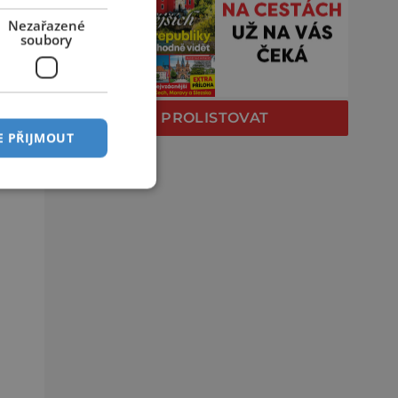
Nezařazené
soubory
PROLISTOVAT
E PŘIJMOUT