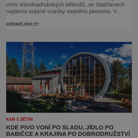
chov starokladrubských běloušů, ve Slatiňanech
najdeme krásné vraníky stejného plemene. V
hipologickém muzeu v budově zámku se dozvíte
zobrazit více >>
více o chovu těchto koní, jsou tu vystaveny
významné obrazy s koňskými motivy, sedla a
postroje, některé exponáty připomínají využití koní
ve vojenství, dopravě, honech či dostizích. [caption
id="attachment_74515
KAM S DĚTMI
KDE PIVO VONÍ PO SLADU, JÍDLO PO
BABIČCE A KRAJINA PO DOBRODRUŽSTVÍ