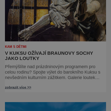
KAM S DĚTMI
V KUKSU OŽÍVAJÍ BRAUNOVY SOCHY
JAKO LOUTKY
Přemýšlíte nad prázdninovým programem pro
celou rodinu? Spojte výlet do barokního Kuksu s
nevšedním kulturním zážitkem. Galerie loutek
Kuks v historickém Comoedien-Hausu zve na
zobrazit více >>
stálou expozici Braunova socha loutkou. Jde o
unikátní cyklus soch-loutek inspirovaných sochami
Matyáše Bernarda Brauna nejen z Kuksu. Výstava
Braunova socha loutkou představuje padesát
autorských loutek řezbáře a scénog