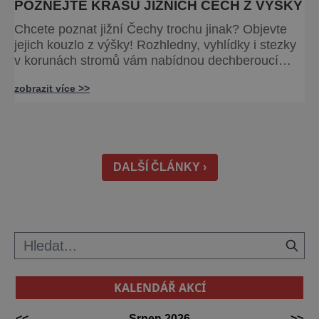
POZNEJTE KRÁSU JIŽNÍCH ČECH Z VÝŠKY
Chcete poznat jižní Čechy trochu jinak? Objevte
jejich kouzlo z výšky! Rozhledny, vyhlídky i stezky
v korunách stromů vám nabídnou dechberoucí
pohledy na řeky, lesy, města i Alpy v dálce. Ptačí
zobrazit více >>
pozorovatelna Vrbenské rybníky Začněte třeba na
Stezce korunami stromů Lipno, kde se projdete ve
výšce 40 metrů s výhledy na šu
DALŠÍ ČLÁNKY ›
KALENDÁŘ AKCÍ
<<
Srpen 2026
>>