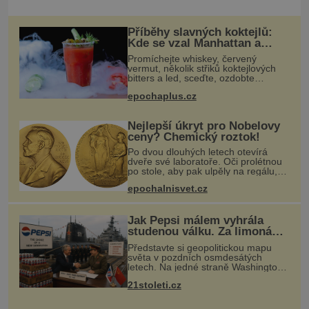
Příběhy slavných koktejlů:
Kde se vzal Manhattan a
Bloody Mary?
Promíchejte whiskey, červený
vermut, několik střiků koktejlových
bitters a led, sceďte, ozdobte
koktejlovou třešinkou a tadá…
epochaplus.cz
Manhattan je tu! A pokud to má být
skutečně on, dejte si pozor, ať místo
Nejlepší úkryt pro Nobelovy
ceny? Chemický roztok!
Po dvou dlouhých letech otevírá
dveře své laboratoře. Oči prolétnou
po stole, aby pak ulpěly na regálu,
kde se nachází všemožné látky.
epochalnisvet.cz
Hledá žluto-oranžovou tekutinu,
jakmile ji zahlédne, nesmírně se
Jak Pepsi málem vyhrála
studenou válku. Za limonádu
dostala ponorky i křižník
Představte si geopolitickou mapu
světa v pozdních osmdesátých
letech. Na jedné straně Washington,
na druhé Moskva. Mezi nimi jaderný
21stoleti.cz
arzenál schopný zničit planetu
padesátkrát dokola, železná opona a