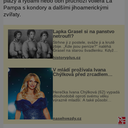
plazy a rybami nebo obří průchozí voliéra La
Pampa s kondory a dalšími jihoamerickými
zvířaty.
Lapka Grasel si na panstvo
netroufl?
Strhne ji z postele, sváže ji a krutě
zbije. „Kde jsou peníze?“ naléhá
Grasel na starou švadlenku. Když
mu to neprozradí – ostatně ani
historyplus.cz
nemůže, protože žádné nemá,
spokojí se lupič s několika měďáky a
V mládí prožívala Ivana
Chýlková před zrcadlem
velké trápení
Herečka Ivana Chýlková (62) vypadá
dlouhodobě oproti svému věku
výrazně mladší. A také působí
odhodlaně a sebevědomě, i když
měla v životě také své slabé chvíle.
Herečka Ivana Chýlková patří už
řadu l
nasehvezdy.cz