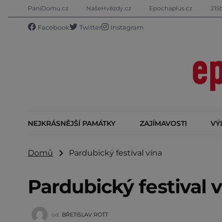
PaníDomu.cz
NašeHvězdy.cz
Epochaplus.cz
21St
Facebook
Twitter
Instagram
NEJKRÁSNĚJŠÍ PAMÁTKY
ZAJÍMAVOSTI
VÝ
Domů
Pardubický festival vína
Pardubický festival 
od
BŘETISLAV ROTT