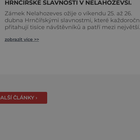
HRNČÍŘSKÉ SLAVNOSTI V NELAHOZEVSI.
Zámek Nelahozeves ožije o víkendu 25. až 26.
dubna Hrnčířskými slavnostmi, které každoročn
přitahují tisíce návštěvníků a patří mezi největší
akce svého druhu ve Středočeském kraji. Areál
zobrazit více >>
renesančního zámku se na jeden víkend promě
v živou přehlídku tradičních řemesel, kde se
propojuje historie, řemeslná zručnost i zábavný
program pro celou rodinu. Otevřeno bude také 
blízkém interaktivním muz
ALŠÍ ČLÁNKY ›