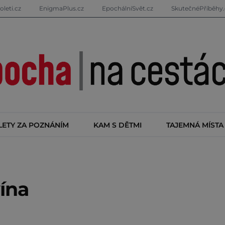
oleti.cz
EnigmaPlus.cz
EpochálníSvět.cz
SkutečnéPříběhy.
LETY ZA POZNÁNÍM
KAM S DĚTMI
TAJEMNÁ MÍSTA
vína