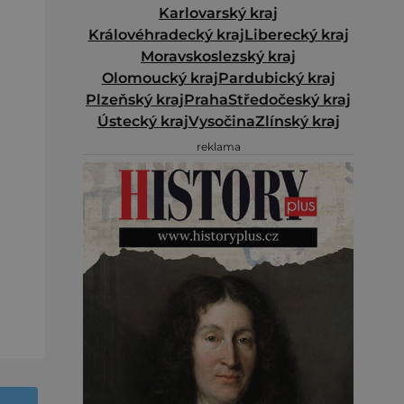
Karlovarský kraj
Královéhradecký kraj
Liberecký kraj
Moravskoslezský kraj
Olomoucký kraj
Pardubický kraj
Plzeňský kraj
Praha
Středočeský kraj
Ústecký kraj
Vysočina
Zlínský kraj
reklama