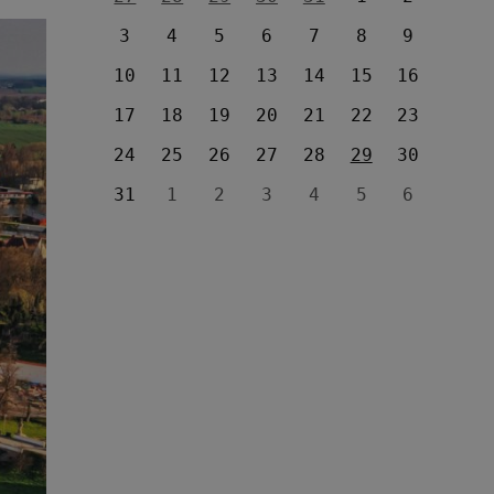
3
4
5
6
7
8
9
10
11
12
13
14
15
16
17
18
19
20
21
22
23
24
25
26
27
28
29
30
31
1
2
3
4
5
6