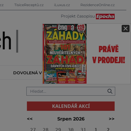
cz
TisíceReceptů.cz
iLuxus.cz
RezidenceOnline.cz
Projekt časopisu
×
DOVOLENÁ V ZAHRANIČÍ
KALENDÁŘ AKCÍ
KALENDÁŘ AKCÍ
<<
Srpen 2026
>>
27
28
29
30
31
1
2