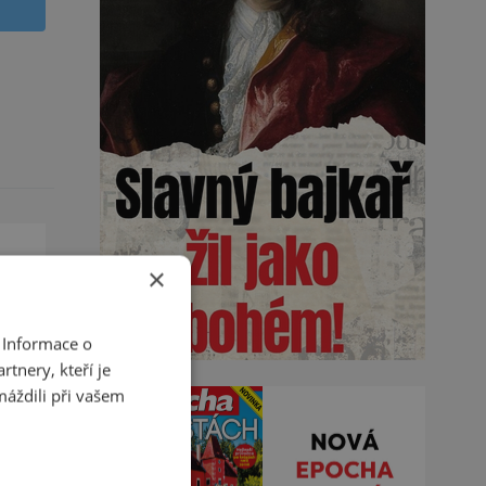
×
 Informace o
tnery, kteří je
máždili při vašem
ou
vní
na