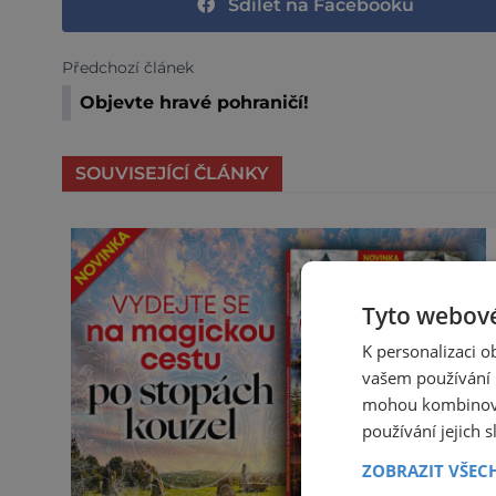
Sdílet na Facebooku
Předchozí článek
Objevte hravé pohraničí!
SOUVISEJÍCÍ ČLÁNKY
Tyto webové
K personalizaci 
vašem používání n
mohou kombinovat
používání jejich 
ZOBRAZIT VŠEC