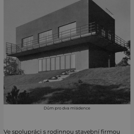
Dům pro dva mládence
Ve spolupráci s rodinnou stavební firmou