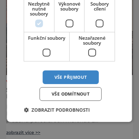
památek ve Velkých Losinách nebo v
Nezbytně
Výkonové
Soubory
termálním parku. [caption
nutné
soubory
cílení
soubory
id="attachment_92379" align="
Funkční soubory
Nezařazené
soubory
VŠE PŘIJMOUT
VÝLETY ZA POZNÁNÍM
SYNAGOGA, KTERÁ ZNOVU
VŠE ODMÍTNOUT
PROMLOUVÁ
Na rohu dnešních ulic Spálená a Přízova v
ZOBRAZIT PODROBNOSTI
Brně se už více než osmdesát let nachází
prázdná parcela. Jen málokdo z
kolemjdoucích tuší, že právě zde stála jedna
zobrazit více >>
z největších synagog v českých zemích –