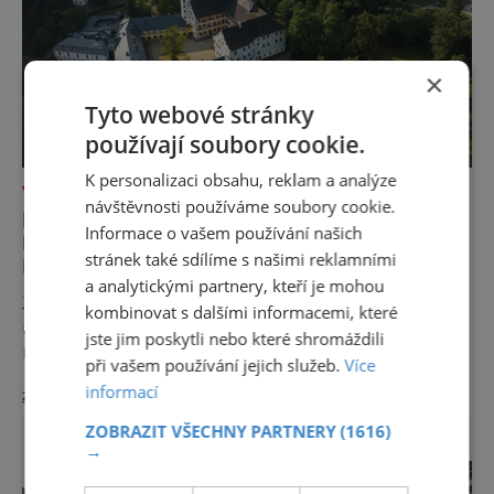
×
Tyto webové stránky
používají soubory cookie.
K personalizaci obsahu, reklam a analýze
VÝLETY ZA POZNÁNÍM
návštěvnosti používáme soubory cookie.
POZNEJTE ÚDOLÍ DESNÉ: OD
Informace o vašem používání našich
DLOUHÝCH STRÁNÍ PO TERMÁLNÍ
stránek také sdílíme s našimi reklamními
PRAMENY
a analytickými partnery, kteří je mohou
Jen málokteré místo v České republice
kombinovat s dalšími informacemi, které
nabízí tolik rozmanitých zážitků na tak
jste jim poskytli nebo které shromáždili
malém území jako údolí řeky Desné v srdci
při vašem používání jejich služeb.
Více
Jeseníků. Během jediného dne můžete
informací
zobrazit více >>
nahlédnout do útrob jedné z
nejvýznamnějších vodních elektráren v
ZOBRAZIT VŠECHNY PARTNERY
(1616)
Evropě, vydat se na horské hřebeny, projet se
→
na koloběžce a den zakončit poznáváním