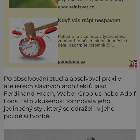
probíhají v přírodě běžně – s tím
epochalnisvet.cz
rozdílem, že nejde pouze o infekce
parazitickou houbou a že
Když vás trápí nespavost
Pokud tři a více nocí v týdnu sotva
zamhouříte oči, a tak to jde měsíc i
déle, pak trpíte insomnií čili
nespavostí a je čas hledat příčinu. A
těch může být celá řada. Vlastně váš
spánek může rušit sko
panidomu.cz
Po absolvování studia absolvoval praxi v
ateliérech slavných architektů jako
Ferdinand Hrach, Walter Gropius nebo Adolf
Loos. Tato zkušenost formovala jeho
jedinečný styl, který se odrážel i v jeho
pozdější tvorbě.