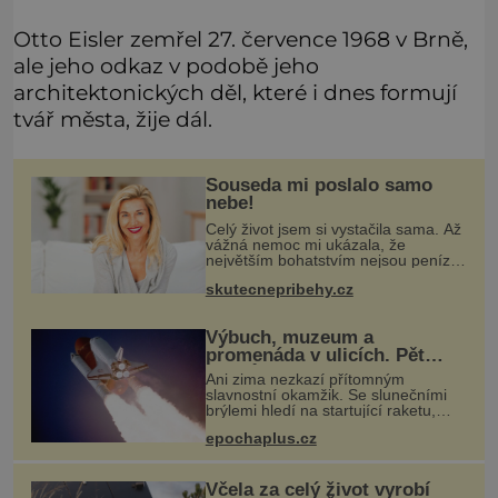
Otto Eisler zemřel 27. července 1968 v Brně,
ale jeho odkaz v podobě jeho
architektonických děl, které i dnes formují
tvář města, žije dál.
Souseda mi poslalo samo
nebe!
Celý život jsem si vystačila sama. Až
vážná nemoc mi ukázala, že
největším bohatstvím nejsou peníze
ani vlastní byt, ale člověk, který je
skutecnepribehy.cz
ochotný podat pomocnou ruku.
Vždycky jsem byla spíš samotářka.
Výbuch, muzeum a
promenáda v ulicích. Pět
osudů nejslavnějších
Ani zima nezkazí přítomným
raketoplánů
slavnostní okamžik. Se slunečními
brýlemi hledí na startující raketu,
která má do vesmíru vynést kromě
epochaplus.cz
posádky také obyčejnou učitelku. Po
několika sekundách všem ztuhnou
ús
Včela za celý život vyrobí