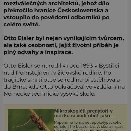
meziválečných architektů, jehož dílo
překročilo hranice Československa a
vstoupilo do povědomí odborníků po
celém světě.
Otto Eisler byl nejen vynikajícím tvůrcem,
ale také osobností, jejíž životní příběh je
plný odvahy a inspirace.
Otto Eisler se narodil v roce 1893 v Bystřici
nad Pernštejnem v židovské rodině. Po
tragické smrti otce se rodina přestěhovala
do Brna, kde Otto pokračoval ve vzdělání na
Německé technické vysoké škole.
Mikroskopičtí predátoři v
mozku si vodí oběť jako
loutku
Připomíná to námět apokalyptického
seriálu The Last of Us. A skoro mrazí
při představě, že podobné horory