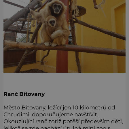
Ranč Bítovany
Město Bítovany, ležící jen 10 kilometrů od
Chrudimi, doporučujeme navštívit.
Okouzlující ranč totiž potěší především děti,
jelikož se zde nachází útulná mini zoo s