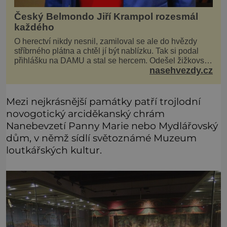
Český Belmondo Jiří Krampol rozesmál
každého
O herectví nikdy nesnil, zamiloval se ale do hvězdy
stříbrného plátna a chtěl jí být nablízku. Tak si podal
přihlášku na DAMU a stal se hercem. Odešel žižkovský
nasehvezdy.cz
matador, který všude rozdával humor, i když jemu
samotnému do smíchu zrovna nebylo. Do poslední
chvíle bojoval hlavně svým optimismem a vti
Mezi nejkrásnější památky patří trojlodní
novogotický arciděkanský chrám
Nanebevzetí Panny Marie nebo Mydlářovský
dům, v němž sídlí světoznámé Muzeum
loutkářských kultur.