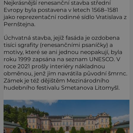
Nejkrásnější renesanční stavba střední
Evropy byla postavena v letech 1568–1581
jako reprezentační rodinné sídlo Vratislava z
Pernštejna.
Úchvatná stavba, jejíž fasáda je ozdobena
tisíci sgrafity (renesančními psaníčky) a
motivy, které se ani jednou neopakují, byla
roku 1999 zapsána na seznam UNESCO. V
roce 2021 prošly interiéry nákladnou
obměnou, jenž jim navrátila původní šmrnc.
Zámek je též dějištěm Mezinárodního
hudebního festivalu Smetanova Litomyšl.