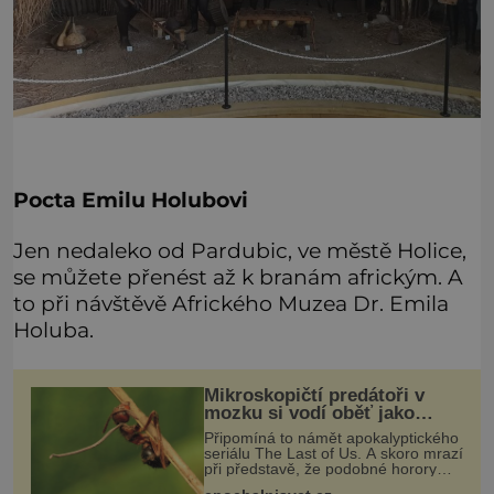
Pocta Emilu Holubovi
Jen nedaleko od Pardubic, ve městě Holice,
se můžete přenést až k branám africkým. A
to při návštěvě Afrického Muzea Dr. Emila
Holuba.
Mikroskopičtí predátoři v
mozku si vodí oběť jako
loutku
Připomíná to námět apokalyptického
seriálu The Last of Us. A skoro mrazí
při představě, že podobné horory
probíhají v přírodě běžně – s tím