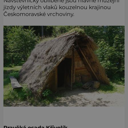
Návštěvnicky oblíbené jsou hlavně muzejní
jízdy výletních vlaků kouzelnou krajinou
Českomoravské vrchoviny.
Pravěká osada Křivolík