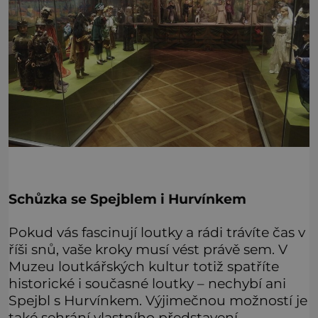
Schůzka se Spejblem i Hurvínkem
Pokud vás fascinují loutky a rádi trávíte čas v
říši snů, vaše kroky musí vést právě sem. V
Muzeu loutkářských kultur totiž spatříte
historické i současné loutky – nechybí ani
Spejbl s Hurvínkem. Výjimečnou možností je
také sehrání vlastního představení.