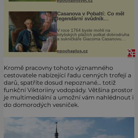
epochalnisvet.cz
rozdílem, že nejde pouze o infekce
parazitickou houbou a že
Casanova v Pobaltí: Co měl
legendární svůdník
společného se svobodnými
zednáři?
V roce 1764 byste mohli na
lotyšských plážích potkat dobrodruha
a sukničkáře Giacoma Casanovu.
Jeho cesta k Baltskému moři však
nebyla turistickým výletem, ale ryze
epochaplus.cz
pracovní cestou se zištnými úmysly.
Kromě pracovny tohoto významného
cestovatele nabízející řadu cenných trofejí a
darů, spatříte dosud nepoznané… totiž
funkční Viktoriiny vodopády. Většina prostor
je multimediální a umožní vám nahlédnout i
do domorodých vesniček.