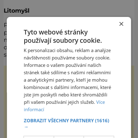
Litomyšl
×
Pokud byste se na Litomyšl podívali z ptačí
Tyto webové stránky
perspektivy, spatříte romantické město s
malebným historickým centrem
používají soubory cookie.
obklopeným domy s tradičními červenými
K personalizaci obsahu, reklam a analýze
střechami.
návštěvnosti používáme soubory cookie.
Informace o vašem používání našich
stránek také sdílíme s našimi reklamními
Ztracený hrob svatého
Mikuláše: Tajná výprava,
a analytickými partnery, kteří je mohou
která odnesla nejslavnější
kombinovat s dalšími informacemi, které
V tichu starobylého chrámu v Myře
relikvii do Itálie
zůstává po více než sedm století
jste jim poskytli nebo které shromáždili
hrob muže, kterému se připisují
zázraky, pomoc chudým i záchrana
při vašem používání jejich služeb.
Více
námořníků v bouřích. Pak ale
enigmaplus.cz
přichází rok 1087 a klidné místo se
informací
měn
Jak Pepsi málem vyhrála
ZOBRAZIT VŠECHNY PARTNERY
(1616)
studenou válku. Za limonádu
→
dostala ponorky i křižník
Představte si geopolitickou mapu
světa v pozdních osmdesátých