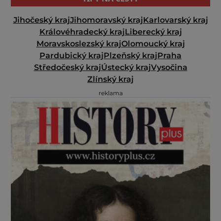
Jihočeský kraj
Jihomoravský kraj
Karlovarský kraj
Královéhradecký kraj
Liberecký kraj
Moravskoslezský kraj
Olomoucký kraj
Pardubický kraj
Plzeňský kraj
Praha
Středočeský kraj
Ústecký kraj
Vysočina
Zlínský kraj
reklama