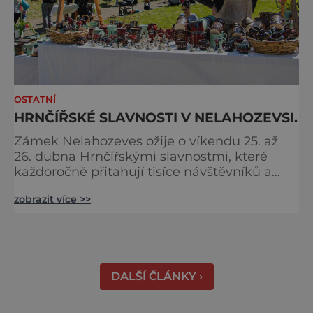
OSTATNÍ
HRNČÍŘSKÉ SLAVNOSTI V NELAHOZEVSI.
Zámek Nelahozeves ožije o víkendu 25. až
26. dubna Hrnčířskými slavnostmi, které
každoročně přitahují tisíce návštěvníků a
patří mezi největší akce svého druhu ve
zobrazit více >>
Středočeském kraji. Areál renesančního
zámku se na jeden víkend promění v živou
přehlídku tradičních řemesel, kde se
propojuje historie, řemeslná zručnost i
zábavný program pro celou rodinu. Otevřeno
DALŠÍ ČLÁNKY ›
bude také v blízkém interaktivním muz