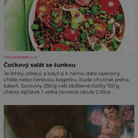
tisicereceptu.cz
Čočkový salát se šunkou
Je lehký, zdravý, a když si k němu dáte opečený
chléb nebo čerstvou bagetku, bude chutnat jedna
báseň. Suroviny 250 g vaší oblíbené čočky 150 g
cherry rajčátek 1 velká červená cibule 2 lžíce