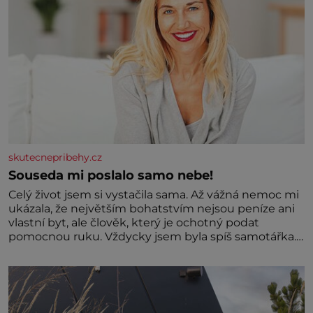
skutecnepribehy.cz
Souseda mi poslalo samo nebe!
Celý život jsem si vystačila sama. Až vážná nemoc mi
ukázala, že největším bohatstvím nejsou peníze ani
vlastní byt, ale člověk, který je ochotný podat
pomocnou ruku. Vždycky jsem byla spíš samotářka.
Nepotřebovala jsem kolem sebe partu kamarádek
ani partnera. Stačily mi knihy, práce a hlavně klid.
Hned po studiích jsem odešla z rodného města,