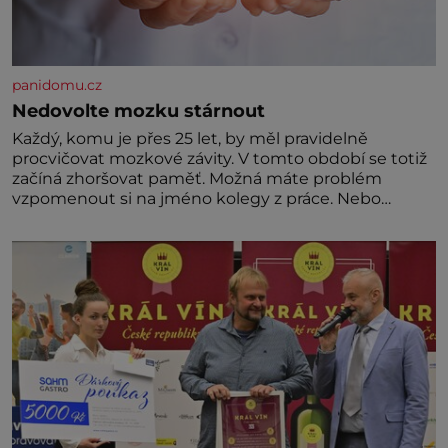
panidomu.cz
Nedovolte mozku stárnout
Každý, komu je přes 25 let, by měl pravidelně
procvičovat mozkové závity. V tomto období se totiž
začíná zhoršovat paměť. Možná máte problém
vzpomenout si na jméno kolegy z práce. Nebo
marně v paměti lovíte název knížky, kterou jste
nedávno přečetli. Je to opravdu tak, s věkem jako
kdyby se paměť rozhodla stávkovat. Cvičte