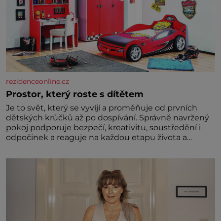
rezidenceonline.cz
Prostor, který roste s dítětem
Je to svět, který se vyvíjí a proměňuje od prvních
dětských krůčků až po dospívání. Správně navržený
pokoj podporuje bezpečí, kreativitu, soustředění i
odpočinek a reaguje na každou etapu života a
specifické potřeby dítěte. Pro nejmenší je klíčová
jednoduchost, měkkost a bezpečí, proto by pokoj
miminka měl působit především klidně a útulně.
Předškolní věk je