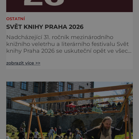
OSTATNÍ
SVĚT KNIHY PRAHA 2026
Nadcházející 31. ročník mezinárodního
knižního veletrhu a literárního festivalu Svět
knihy Praha 2026 se uskuteční opět ve všech
nově zrekonstruovaných Křižíkových
zobrazit více >>
pavilonech a v pavilonu na Bruselské cestě.
Programová část proběhne v areálu
Výstaviště, včetně exteriérových sálů
pojmenovaných po klasických českých
autorech a autorkách. Dramaturgie festivalu
v roce 2026 se zaměří na dvě hlavní tém