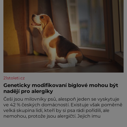
Střelce v sobě nesou žár, odvahu a neutuchající elán.
Vaše
21stoleti.cz
Geneticky modifikovaní bíglové mohou být
nadějí pro alergiky
Češi jsou milovníky psů, alespoň jeden se vyskytuje
ve 42 % českých domácností. Existuje však poměrně
velká skupina lidí, kteří by si psa rádi pořídili, ale
nemohou, protože jsou alergičtí. Jejich imu