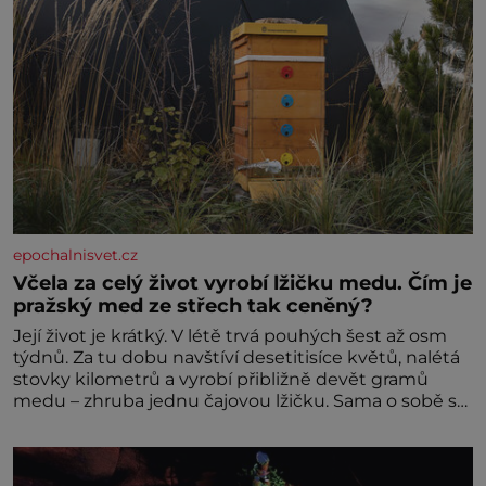
epochalnisvet.cz
Včela za celý život vyrobí lžičku medu. Čím je
pražský med ze střech tak ceněný?
Její život je krátký. V létě trvá pouhých šest až osm
týdnů. Za tu dobu navštíví desetitisíce květů, nalétá
stovky kilometrů a vyrobí přibližně devět gramů
medu – zhruba jednu čajovou lžičku. Sama o sobě se
může zdát bezvýznamná. Teprve když se spojí s
dalšími desítkami tisíc příslušnic svého včelstva,
vznikne jeden z nejdokonalejších organismů