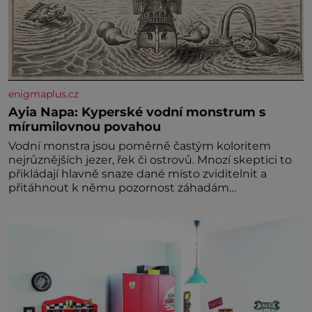
enigmaplus.cz
Ayia Napa: Kyperské vodní monstrum s
mírumilovnou povahou
Vodní monstra jsou poměrně častým koloritem
nejrůznějších jezer, řek či ostrovů. Mnozí skeptici to
přikládají hlavně snaze dané místo zviditelnit a
přitáhnout k němu pozornost záhadám
nakloněných turi