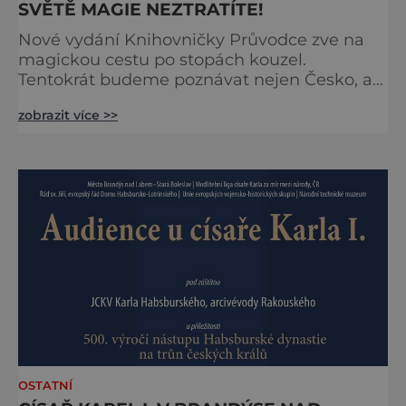
SVĚTĚ MAGIE NEZTRATÍTE!
Nové vydání Knihovničky Průvodce zve na
magickou cestu po stopách kouzel.
Tentokrát budeme poznávat nejen Česko, ale
zavítáme i k sousedům na Slovensko. O tom,
zobrazit více >>
že obě země jsou okouzlující, není pochyb,
brzy ale zjistíte, že čáry jsou v nich
zakořeněny hlouběji, než by se na první
pohled mohlo zdát. Která místa jsou tedy
spojena s kouzly a nadpřirozenem? Turistika
na koštěti Když temnou noc
OSTATNÍ