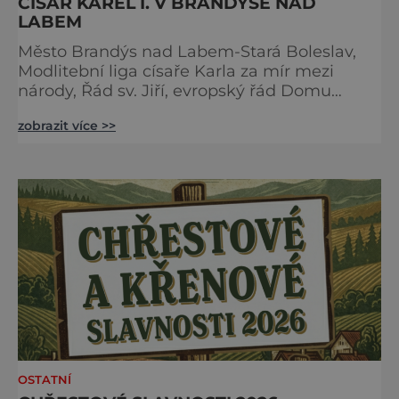
CÍSAŘ KAREL I. V BRANDÝSE NAD
LABEM
Město Brandýs nad Labem-Stará Boleslav,
Modlitební liga císaře Karla za mír mezi
národy, Řád sv. Jiří, evropský řád Domu
habsbursko-lotrinského, Unie evropských
zobrazit více >>
vojensko-historických skupin a Národní
technické muzeum Vás zvou na 24. ročník
tradiční Audience u císaře Karla I. Audience
proběhne v sobotu 16. května v Brandýs nad
Labem-Staré Boleslavi. Akci již tradičně
zahájíme přivítáním historick
OSTATNÍ