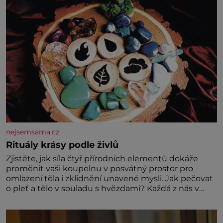
nejsemsama.cz
Rituály krásy podle živlů
Zjistěte, jak síla čtyř přírodních elementů dokáže
proměnit vaši koupelnu v posvátný prostor pro
omlazení těla i zklidnění unavené mysli. Jak pečovat
o pleť a tělo v souladu s hvězdami? Každá z nás v
sobě nese otisk vesmíru, který se projevuje nejen v
naší povaze, ale i v potřebách naší pokožky. Ohnivá
znamení Ženy narozené ve znamení Berana, Lva a