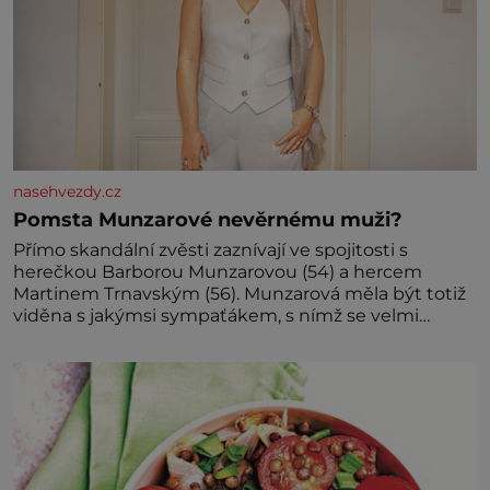
nasehvezdy.cz
Pomsta Munzarové nevěrnému muži?
Přímo skandální zvěsti zaznívají ve spojitosti s
herečkou Barborou Munzarovou (54) a hercem
Martinem Trnavským (56). Munzarová měla být totiž
viděna s jakýmsi sympaťákem, s nímž se velmi
družně, až d