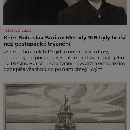
historyplus.cz
Kněz Bohuslav Burian: Metody StB byly horší
než gestapácké trýznění
Ponižují ho a mlátí. Do jídla mu přidávají drogy,
nenechají ho pořádně vyspat a smrtí vyhrožují i jeho
nejbližším. Burian kruté týrání nevydrží a estébákům
podepíše všechno, co po něm chtějí. Svým
podpisem jim potvrdí také to, že na něj během
výslechů nikdo nevyvíjel fyzický ani psychický nátlak.
Syn brněnského řezníka chce být knězem a