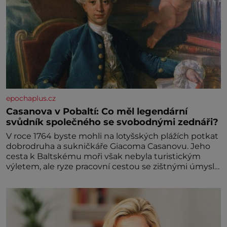
epochaplus.cz
Casanova v Pobaltí: Co měl legendární
svůdník společného se svobodnými zednáři?
V roce 1764 byste mohli na lotyšských plážích potkat
dobrodruha a sukničkáře Giacoma Casanovu. Jeho
cesta k Baltskému moři však nebyla turistickým
výletem, ale ryze pracovní cestou se zištnými úmysly.
Jaký cíl Casanova sledoval, když se například
procházel uličkami lotyšské Rigy? Casanova v Pobaltí
kontaktoval tamní zednářské lóže. Nebyl v této
oblasti žádným nováčkem, protože do zednářské