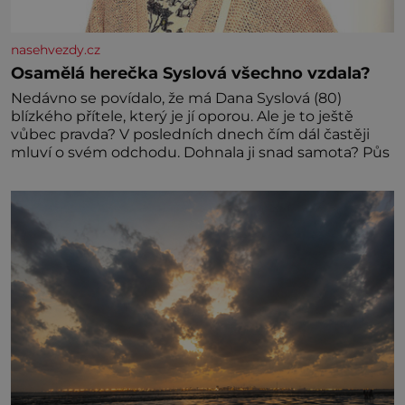
nasehvezdy.cz
Osamělá herečka Syslová všechno vzdala?
Nedávno se povídalo, že má Dana Syslová (80)
blízkého přítele, který je jí oporou. Ale je to ještě
vůbec pravda? V posledních dnech čím dál častěji
mluví o svém odchodu. Dohnala ji snad samota? Půs