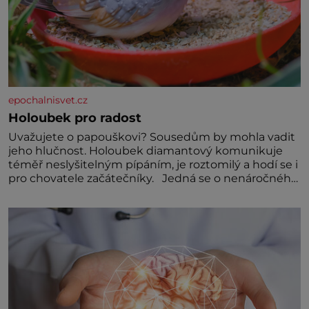
epochalnisvet.cz
Holoubek pro radost
Uvažujete o papouškovi? Sousedům by mohla vadit
jeho hlučnost. Holoubek diamantový komunikuje
téměř neslyšitelným pípáním, je roztomilý a hodí se i
pro chovatele začátečníky. Jedná se o nenáročného
klidného ptáčka, který většinu dne jen posedává.
Hodně času tráví na zemi, kde sbírá zbytky semínek
Jeho domovinou je prakticky celá Austrálie s
výjimkou pobřežní oblasti.