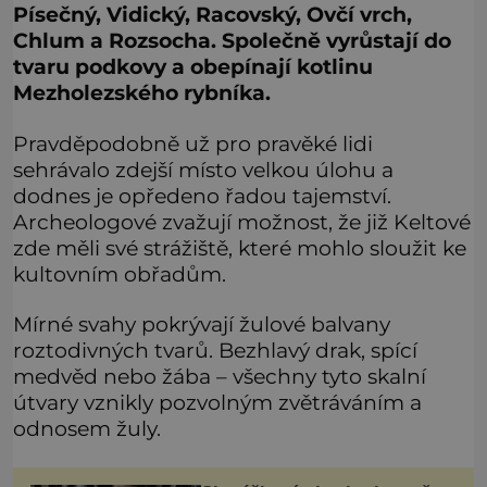
Písečný, Vidický, Racovský, Ovčí vrch,
Chlum a Rozsocha. Společně vyrůstají do
tvaru podkovy a obepínají kotlinu
Mezholezského rybníka.
Pravděpodobně už pro pravěké lidi
sehrávalo zdejší místo velkou úlohu a
dodnes je opředeno řadou tajemství.
Archeologové zvažují možnost, že již Keltové
zde měli své strážiště, které mohlo sloužit ke
kultovním obřadům.
Mírné svahy pokrývají žulové balvany
roztodivných tvarů. Bezhlavý drak, spící
medvěd nebo žába – všechny tyto skalní
útvary vznikly pozvolným zvětráváním a
odnosem žuly.