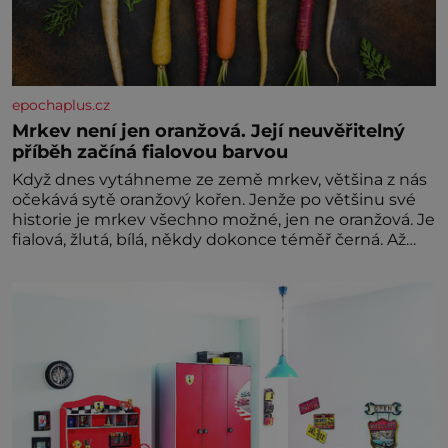
epochaplus.cz
Mrkev není jen oranžová. Její neuvěřitelný
příběh začíná fialovou barvou
Když dnes vytáhneme ze země mrkev, většina z nás
očekává sytě oranžový kořen. Jenže po většinu své
historie je mrkev všechno možné, jen ne oranžová. Je
fialová, žlutá, bílá, někdy dokonce téměř černá. Až
díky stovkám let pečlivého šlechtění se z ní stává
zelenina, bez které si českou zahradu ani
nedokážeme představit. Její příběh je