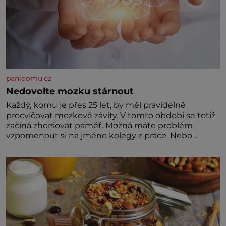
panidomu.cz
Nedovolte mozku stárnout
Každý, komu je přes 25 let, by měl pravidelně
procvičovat mozkové závity. V tomto období se totiž
začíná zhoršovat paměť. Možná máte problém
vzpomenout si na jméno kolegy z práce. Nebo
marně v paměti lovíte název knížky, kterou jste
nedávno přečetli. Je to opravdu tak, s věkem jako
kdyby se paměť rozhodla stávkovat. Cvičte