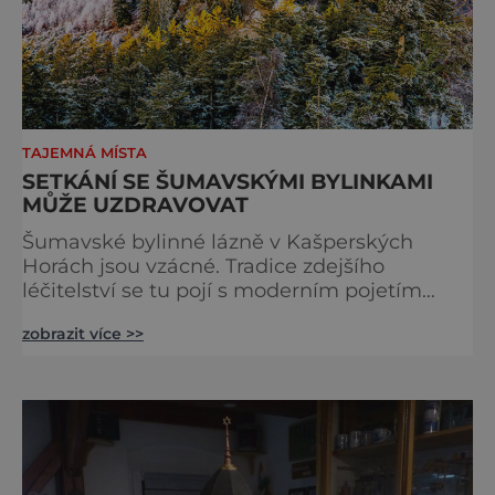
TAJEMNÁ MÍSTA
SETKÁNÍ SE ŠUMAVSKÝMI BYLINKAMI
MŮŽE UZDRAVOVAT
Šumavské bylinné lázně v Kašperských
Horách jsou vzácné. Tradice zdejšího
léčitelství se tu pojí s moderním pojetím
wellness. A u toho nesmíte chybět. Jsou
zobrazit více >>
naprosto výjimečné a přitom vlastně totálně
obyčejné. Na nic speciálního si nehrají
a právě proto lidi okouzlují. Bylinné lázně leží
přímo v historickém centru městečka
nedaleko řeky Otavy, po