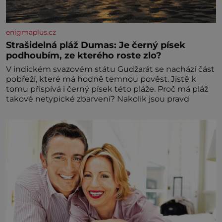
enigmaplus.cz
Strašidelná pláž Dumas: Je černý písek
podhoubím, ze kterého roste zlo?
V indickém svazovém státu Gudžarát se nachází část
pobřeží, které má hodně temnou pověst. Jistě k
tomu přispívá i černý písek této pláže. Proč má pláž
takové netypické zbarvení? Nakolik jsou pravd