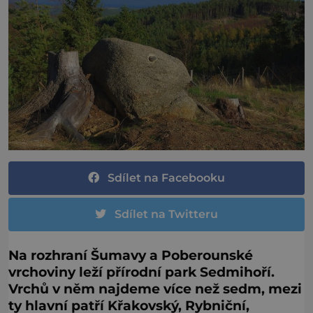
Sdílet na Facebooku
Sdílet na Twitteru
Na rozhraní Šumavy a Poberounské
vrchoviny leží přírodní park Sedmihoří.
Vrchů v něm najdeme více než sedm, mezi
ty hlavní patří Křakovský, Rybniční,