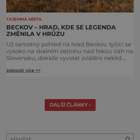
TAJEMNÁ MÍSTA
BECKOV – HRAD, KDE SE LEGENDA
ZMĚNILA V HRŮZU
Už samotný pohled na hrad Beckov, tyčící se
vysoko na skalním ostrohu nad řekou Váh na
Slovensku, dokáže vyvolat zvláštní neklid.
Strmé hradby, z nichž se otevírá dechberoucí
zobrazit více >>
výhled do krajiny, se staly i svědky tragédie –
právě odsud měl jeden z prvních pánů hradu
ukončit svůj život. K hradu se váže celá řada
pověstí a u většiny z nich najdeme nějaké to
zrnko pravdy. Většina z nich vypráví o t
DALŠÍ ČLÁNKY ›