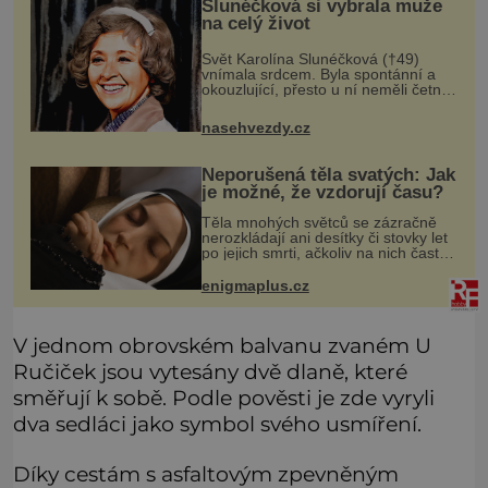
Slunéčková si vybrala muže
na celý život
Svět Karolína Slunéčková (†49)
vnímala srdcem. Byla spontánní a
okouzlující, přesto u ní neměli četní
obdivovatelé nejmenší šanci. Měla
všechny předpoklady stát se
nasehvezdy.cz
hvězdou, ale Karolína Slunéčková
(†4
Neporušená těla svatých: Jak
je možné, že vzdorují času?
Těla mnohých světců se zázračně
nerozkládají ani desítky či stovky let
po jejich smrti, ačkoliv na nich často
nebylo provedeno balzamování či
jiné pokusy o konzervaci.
enigmaplus.cz
Neporušené ostatky bývají považo
V jednom obrovském balvanu zvaném U
Ručiček jsou vytesány dvě dlaně, které
směřují k sobě. Podle pověsti je zde vyryli
dva sedláci jako symbol svého usmíření.
Díky cestám s asfaltovým zpevněným