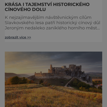
KRÁSA I TAJEMSTVÍ HISTORICKÉHO
CÍNOVÉHO DOLU
K nejzajímavějším návštěvnickým cílům
Slavkovského lesa patří historický cínový důl
Jeroným nedaleko zaniklého horního města
Čistá. Dolovat se v něm začalo už ve
zobrazit více >>
středověku. Národní kulturní památka je
dnes přístupná veřejnosti a hojně
vyhledávaná turisty, kteří si zde mohou učinit
poměrně konkrétní představu o namáhavé
práci tehdejších horníků. [gallery
ids="91631,91630,91632,91633,91634,91635,9