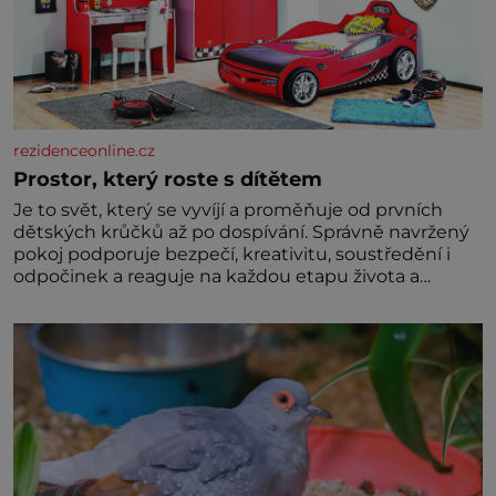
rezidenceonline.cz
Prostor, který roste s dítětem
Je to svět, který se vyvíjí a proměňuje od prvních
dětských krůčků až po dospívání. Správně navržený
pokoj podporuje bezpečí, kreativitu, soustředění i
odpočinek a reaguje na každou etapu života a
specifické potřeby dítěte. Pro nejmenší je klíčová
jednoduchost, měkkost a bezpečí, proto by pokoj
miminka měl působit především klidně a útulně.
Předškolní věk je