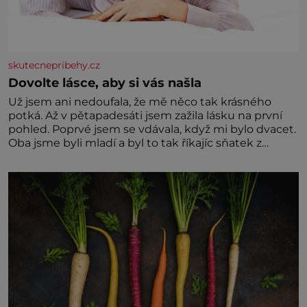
skutecnepribehy.cz
Dovolte lásce, aby si vás našla
Už jsem ani nedoufala, že mě něco tak krásného
potká. Až v pětapadesáti jsem zažila lásku na první
pohled. Poprvé jsem se vdávala, když mi bylo dvacet.
Oba jsme byli mladí a byl to tak říkajíc sňatek z
rozumu. Rodiče nás dali dohromady, Toník byl dobře
zaopatřený mladý muž. Manželství nám oběma moc
nesvědčilo, brzy jsme zjistili, že