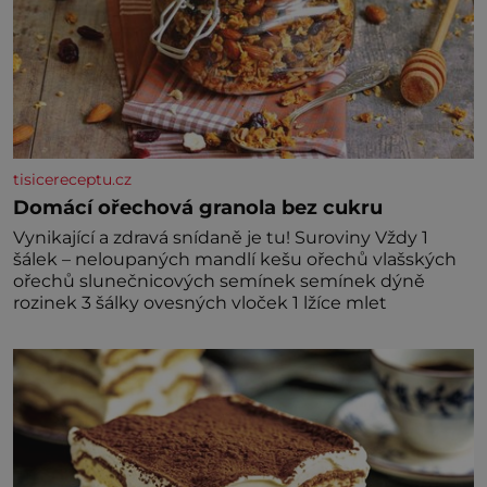
tisicereceptu.cz
Domácí ořechová granola bez cukru
Vynikající a zdravá snídaně je tu! Suroviny Vždy 1
šálek – neloupaných mandlí kešu ořechů vlašských
ořechů slunečnicových semínek semínek dýně
rozinek 3 šálky ovesných vloček 1 lžíce mlet