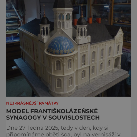
NEJKRÁSNĚJŠÍ PAMÁTKY
MODEL FRANTIŠKOLÁZEŇSKÉ
SYNAGOGY V SOUVISLOSTECH
Dne 27. ledna 2025, tedy v den, kdy si
připomínáme oběti šoa, byl na vernisáži v