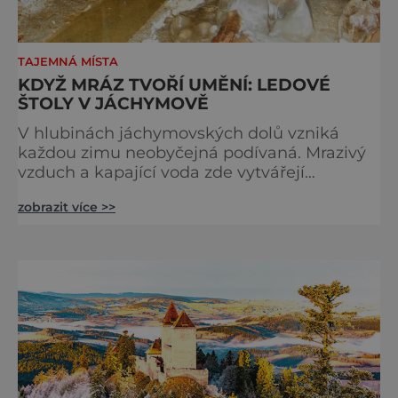
TAJEMNÁ MÍSTA
KDYŽ MRÁZ TVOŘÍ UMĚNÍ: LEDOVÉ
ŠTOLY V JÁCHYMOVĚ
V hlubinách jáchymovských dolů vzniká
každou zimu neobyčejná podívaná. Mrazivý
vzduch a kapající voda zde vytvářejí
fascinující ledové útvary připomínající
zobrazit více >>
křišťálové sochy. Toto jedinečné „ledové
království“ však s příchodem jara rychle mizí
– a zůstávají po něm jen fotografie a
vzpomínky. Zima dokáže v přírodě vytvářet n