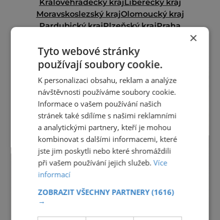
Královéhradecký kraj
Liberecký kraj
Moravskoslezský kraj
Olomoucký kraj
Pardubický kraj
Plzeňský kraj
Praha
×
Středočeský kraj
Ústecký kraj
Vysočina
Tyto webové stránky
Zlínský kraj
používají soubory cookie.
reklama
K personalizaci obsahu, reklam a analýze
návštěvnosti používáme soubory cookie.
Informace o vašem používání našich
stránek také sdílíme s našimi reklamními
a analytickými partnery, kteří je mohou
kombinovat s dalšími informacemi, které
jste jim poskytli nebo které shromáždili
při vašem používání jejich služeb.
Více
informací
ZOBRAZIT VŠECHNY PARTNERY
(1616)
→