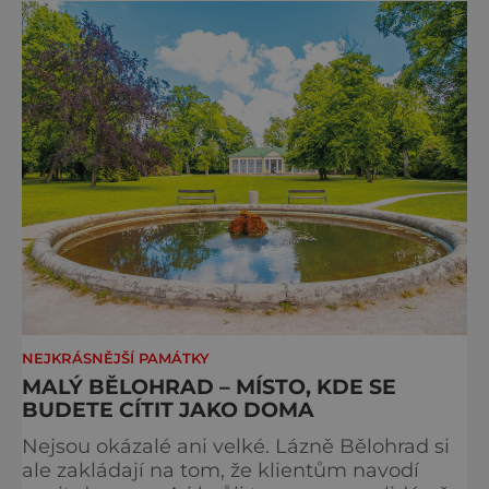
metropole, má ho na seznamu mí
NEJKRÁSNĚJŠÍ PAMÁTKY
MALÝ BĚLOHRAD – MÍSTO, KDE SE
BUDETE CÍTIT JAKO DOMA
Nejsou okázalé ani velké. Lázně Bělohrad si
ale zakládají na tom, že klientům navodí