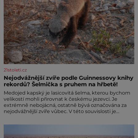
21stoleti.cz
Nejodvážnější zvíře podle Guinnessovy knihy
rekordů? Šelmička s pruhem na hřbetě!
Medojed kapský je lasicovitá šelma, kterou bychom
velikostí mohli přirovnat k českému jezevci. Je
extrémně nebojácná, ostatně bývá označována za
nejodvážnější zvíře vůbec. V této souvislosti je
dokonc