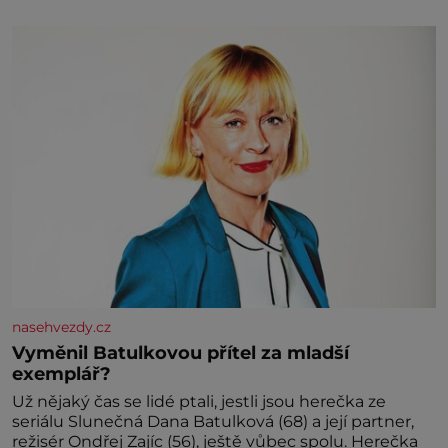
zkušenosti, se zapřísahá, že pokud odpustíte,
znatelně se vám uleví. Když se ke mně doneslo, že si
manžel pořídil milenku,
nasehvezdy.cz
Vyměnil Batulkovou přítel za mladší
exemplář?
Už nějaký čas se lidé ptali, jestli jsou herečka ze
seriálu Slunečná Dana Batulková (68) a její partner,
režisér Ondřej Zajíc (56), ještě vůbec spolu. Herečka