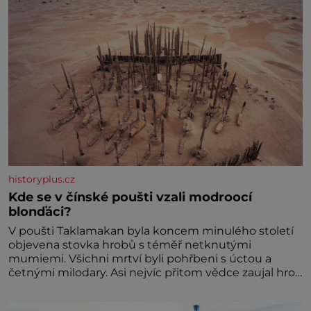
historyplus.cz
Kde se v čínské poušti vzali modroocí
blonďáci?
V poušti Taklamakan byla koncem minulého století
objevena stovka hrobů s téměř netknutými
mumiemi. Všichni mrtví byli pohřbeni s úctou a
četnými milodary. Asi nejvíc přitom vědce zaujal hrob
tříměsíčního chlapečka s modrou filcovou čapkou, z
níž se draly blonďaté vlásky. Fakt, že jsou těla