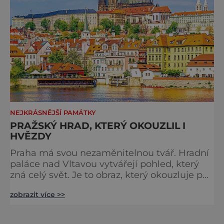
NEJKRÁSNĚJŠÍ PAMÁTKY
PRAŽSKÝ HRAD, KTERÝ OKOUZLIL I
HVĚZDY
Praha má svou nezaměnitelnou tvář. Hradní
paláce nad Vltavou vytvářejí pohled, který
zná celý svět. Je to obraz, který okouzluje po
staletí a nikdy nezevšední. Neexistuje snad
zobrazit více >>
jediný Čech, který by ho neznal. Pražský hrad
se objevuje na pohlednicích, ve filmech i na
fotkách. A kdo si plánuje výlet do naší