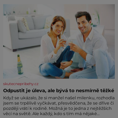
běžné. Její základní složky– sodík a chlór – jsou
zásadní pro správné hospodaření
skutecnepribehy.cz
Odpustit je úleva, ale bývá to nesmírně těžké
Když se ukázalo, že si manžel našel milenku, rozhodla
jsem se trpělivě vyčkávat, přesvědčena, že se dříve či
později vrátí k rodině. Možná je to jedna z nejtěžších
věcí na světě. Ale každý, kdo s tím má nějaké