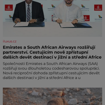
iluxus.cz
Emirates a South African Airways rozšiřují
partnerství. Cestujícím nově zpřístupní
dalších devět destinací v jižní a střední Africe
Společnosti Emirates a South African Airways (SAA)
rozšiřují svou dlouholetou codesharovou spolupráci.
Nová reciproční dohoda zpřístupní cestujícím devět
dalších destinací v jižní a střední Africe a u