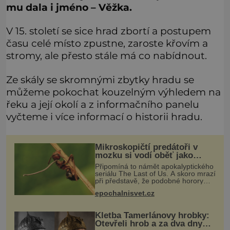
mu dala i jméno – Věžka.
V 15. století se sice hrad zbortí a postupem
času celé místo zpustne, zaroste křovím a
stromy, ale přesto stále má co nabídnout.
Ze skály se skromnými zbytky hradu se
můžeme pokochat kouzelným výhledem na
řeku a její okolí a z informačního panelu
vyčteme i více informací o historii hradu.
Mikroskopičtí predátoři v
mozku si vodí oběť jako
loutku
Připomíná to námět apokalyptického
seriálu The Last of Us. A skoro mrazí
při představě, že podobné horory
probíhají v přírodě běžně – s tím
epochalnisvet.cz
rozdílem, že nejde pouze o infekce
parazitickou houbou a že
Kletba Tamerlánovy hrobky:
Otevřeli hrob a za dva dny