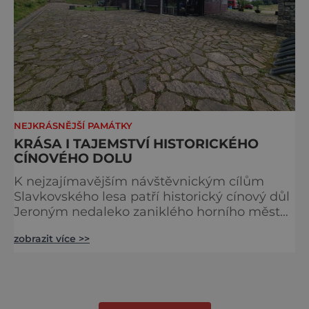
NEJKRÁSNĚJŠÍ PAMÁTKY
KRÁSA I TAJEMSTVÍ HISTORICKÉHO
CÍNOVÉHO DOLU
K nejzajímavějším návštěvnickým cílům
Slavkovského lesa patří historický cínový důl
Jeroným nedaleko zaniklého horního města
Čistá. Dolovat se v něm začalo už ve
zobrazit více >>
středověku. Národní kulturní památka je
dnes přístupná veřejnosti a hojně
vyhledávaná turisty, kteří si zde mohou učinit
poměrně konkrétní představu o namáhavé
práci tehdejších horníků. [gallery