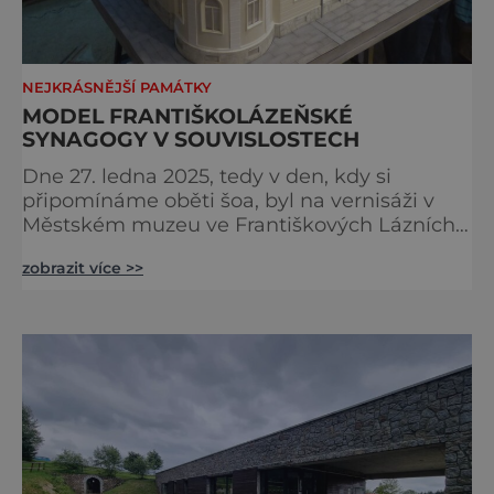
NEJKRÁSNĚJŠÍ PAMÁTKY
MODEL FRANTIŠKOLÁZEŇSKÉ
SYNAGOGY V SOUVISLOSTECH
Dne 27. ledna 2025, tedy v den, kdy si
připomínáme oběti šoa, byl na vernisáži v
Městském muzeu ve Františkových Lázních
představen model synagogy, která byla
zobrazit více >>
nacisty zničena v roce 1938. Do lázeňského
města se tak více než symbolicky vrátil
židovský svatostánek. Autorem modelu je
Bohuslav Karban z Aše. Připomeňme si nyní
některé události spojené s touto významnou
stavbou. [gallery ids="917