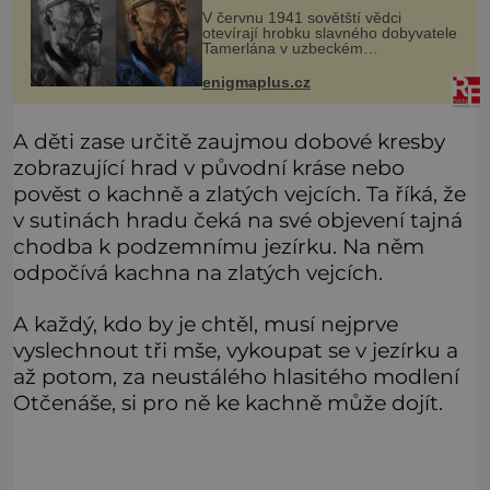
začala invaze do SSSR.
V červnu 1941 sovětští vědci
Náhoda, nebo varování?
otevírají hrobku slavného dobyvatele
Tamerlána v uzbeckém
Samarkandu. O dva dny později
nacistické Německo zahajuje operaci
enigmaplus.cz
Barbarossa a napadá Sovětský svaz.
Shoda dat je
A děti zase určitě zaujmou dobové kresby
zobrazující hrad v původní kráse nebo
pověst o kachně a zlatých vejcích. Ta říká, že
v sutinách hradu čeká na své objevení tajná
chodba k podzemnímu jezírku. Na něm
odpočívá kachna na zlatých vejcích.
A každý, kdo by je chtěl, musí nejprve
vyslechnout tři mše, vykoupat se v jezírku a
až potom, za neustálého hlasitého modlení
Otčenáše, si pro ně ke kachně může dojít.