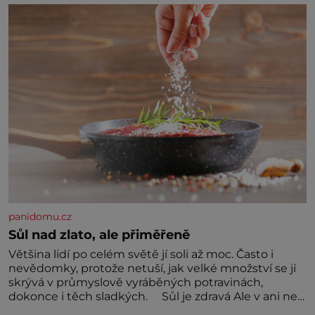
židovské kultury ŠTETL FEST 2026. Některé návraty
nejsou jednoduché. Místa, která si člověk pamatuje z
rodinných vyprávění, už dávno
panidomu.cz
Sůl nad zlato, ale přiměřeně
Většina lidí po celém světě jí soli až moc. Často i
nevědomky, protože netuší, jak velké množství se jí
skrývá v průmyslově vyráběných potravinách,
dokonce i těch sladkých. Sůl je zdravá Ale v ani ne
třetinovém množství, než je pro většinu populace