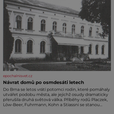
miminka měl působit především klidně a útulně.
Předškolní věk je
epochalnisvet.cz
Návrat domů po osmdesáti letech
Do Brna se letos vrátí potomci rodin, které pomáhaly
utvářet podobu města, ale jejichž osudy dramaticky
přerušila druhá světová válka. Příběhy rodů Placzek,
Löw-Beer, Fuhrmann, Kohn a Stiassni se stanou
jednou z hlavních dramaturgických linií festivalu