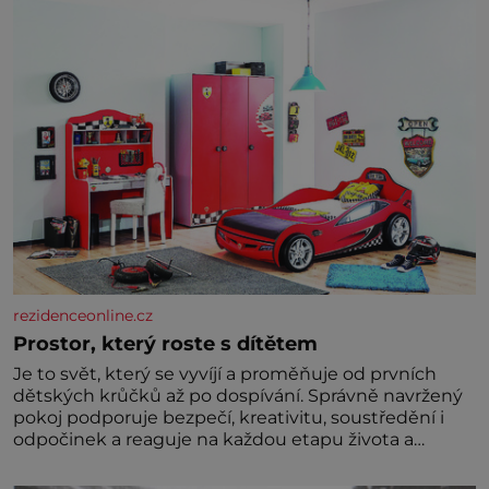
dávných lidí nesmírně dobře zachovalá, přičítají
odborníci zdejším klimatickým podmínkám. Sucho,
prosolené písky a extrémně
rezidenceonline.cz
Prostor, který roste s dítětem
Je to svět, který se vyvíjí a proměňuje od prvních
dětských krůčků až po dospívání. Správně navržený
pokoj podporuje bezpečí, kreativitu, soustředění i
odpočinek a reaguje na každou etapu života a
specifické potřeby dítěte. Pro nejmenší je klíčová
jednoduchost, měkkost a bezpečí, proto by pokoj