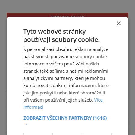
TIPY NA CESTY
×
Tyto webové stránky
Jihočeský kraj
Jihomoravský kraj
Karlovarský kraj
Královéhradecký kraj
Liberecký kraj
používají soubory cookie.
Moravskoslezský kraj
Olomoucký kraj
K personalizaci obsahu, reklam a analýze
Pardubický kraj
Plzeňský kraj
Praha
návštěvnosti používáme soubory cookie.
Středočeský kraj
Ústecký kraj
Vysočina
Informace o vašem používání našich
Zlínský kraj
stránek také sdílíme s našimi reklamními
reklama
a analytickými partnery, kteří je mohou
kombinovat s dalšími informacemi, které
jste jim poskytli nebo které shromáždili
při vašem používání jejich služeb.
Více
informací
ZOBRAZIT VŠECHNY PARTNERY
(1616)
→