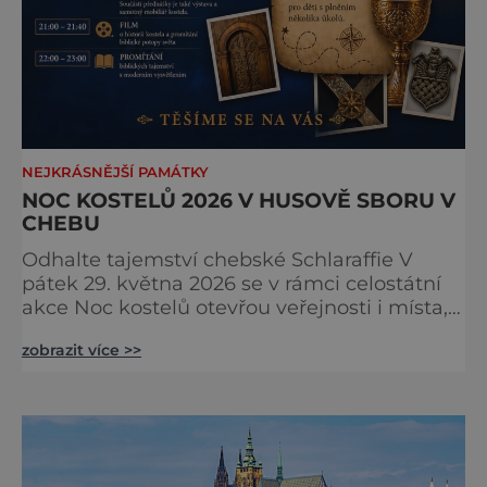
NEJKRÁSNĚJŠÍ PAMÁTKY
NOC KOSTELŮ 2026 V HUSOVĚ SBORU V
CHEBU
Odhalte tajemství chebské Schlaraffie V
pátek 29. května 2026 se v rámci celostátní
akce Noc kostelů otevřou veřejnosti i místa,
která běžně zůstávají skrytá. Jedním z
zobrazit více >>
nejzajímavějších bude bezesporu Husův
sbor Církve československé husitské v
Chebu (Vrbenského 14), který letos nabídne
večer plný historie, hudby, tajemství i
dobrodružství pro malé i velké návštěvníky.
Málokdo ví, že dnešní kos