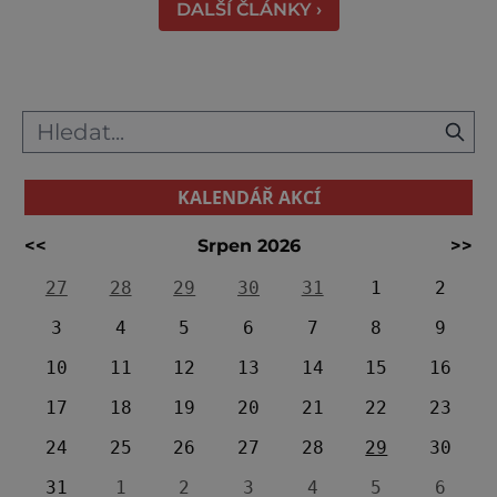
DALŠÍ ČLÁNKY ›
ids="91631,91630,91632,91633,91634,91635,9
KALENDÁŘ AKCÍ
<<
Srpen 2026
>>
27
28
29
30
31
1
2
3
4
5
6
7
8
9
10
11
12
13
14
15
16
17
18
19
20
21
22
23
24
25
26
27
28
29
30
31
1
2
3
4
5
6