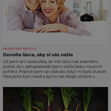
skutecnepribehy.cz
Dovolte lásce, aby si vás našla
Už jsem ani nedoufala, že mě něco tak krásného
potká. Až v pětapadesáti jsem zažila lásku na první
pohled. Poprvé jsem se vdávala, když mi bylo dvacet.
Oba jsme byli mladí a byl to tak říkajíc sňatek z
rozumu. Rodiče nás dali dohromady, Toník byl dobře
zaopatřený mladý muž. Manželství nám oběma moc
nesvědčilo, brzy jsme zjistili, že