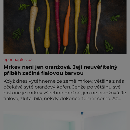
epochaplus.cz
Mrkev není jen oranžová. Její neuvěřitelný
příběh začíná fialovou barvou
Když dnes vytáhneme ze země mrkev, většina z nás
očekává sytě oranžový kořen. Jenže po většinu své
historie je mrkev všechno možné, jen ne oranžová. Je
fialová, žlutá, bílá, někdy dokonce téměř černá. Až
díky stovkám let pečlivého šlechtění se z ní stává
zelenina, bez které si českou zahradu ani
nedokážeme představit. Její příběh je