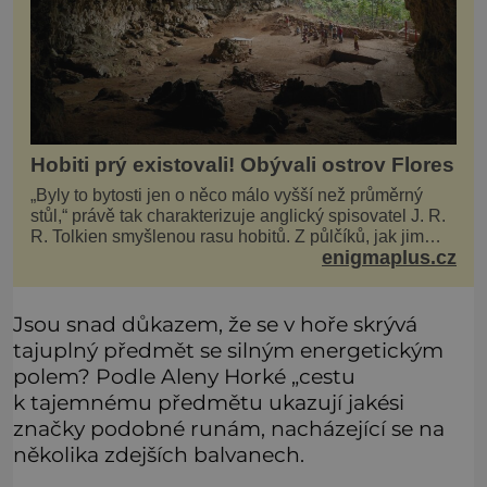
Hobiti prý existovali! Obývali ostrov Flores
„Byly to bytosti jen o něco málo vyšší než průměrný
stůl,“ právě tak charakterizuje anglický spisovatel J. R.
R. Tolkien smyšlenou rasu hobitů. Z půlčíků, jak jim
enigmaplus.cz
říká, následně udělá hlavní hrdiny svých slavných
fantasy knih. Podobné bytosti prý ovšem naši planetu
opravdu kdysi obývaly. Šlo o naše
Jsou snad důkazem, že se v hoře skrývá
tajuplný předmět se silným energetickým
polem? Podle Aleny Horké „cestu
k tajemnému předmětu ukazují jakési
značky podobné runám, nacházející se na
několika zdejších balvanech.