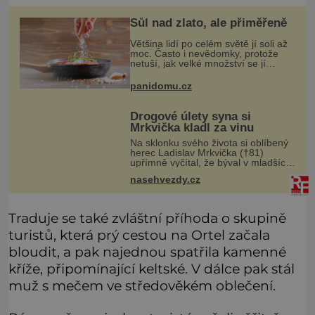
Sůl nad zlato, ale přiměřeně
Většina lidí po celém světě jí soli až
moc. Často i nevědomky, protože
netuší, jak velké množství se jí
skrývá v průmyslově vyráběných
potravinách, dokonce i těch
panidomu.cz
sladkých. Sůl je zdravá
Drogové úlety syna si
Mrkvička kladl za vinu
Na sklonku svého života si oblíbený
herec Ladislav Mrkvička (†81)
upřímně vyčítal, že býval v mladších
letech špatný otec, a tyto výčitky v
nasehvezdy.cz
něm vyvolával hlavně velmi
dramatický osud jeho třetího syna
Traduje se také zvláštní příhoda o skupině
turistů, která prý cestou na Ortel začala
bloudit, a pak najednou spatřila kamenné
kříže, připomínající keltské. V dálce pak stál
muž s mečem ve středověkém oblečení.