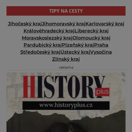
TIPY NA CESTY
Jihočeský kraj
Jihomoravský kraj
Karlovarský kraj
Královéhradecký kraj
Liberecký kraj
Moravskoslezský kraj
Olomoucký kraj
Pardubický kraj
Plzeňský kraj
Praha
Středočeský kraj
Ústecký kraj
Vysočina
Zlínský kraj
reklama