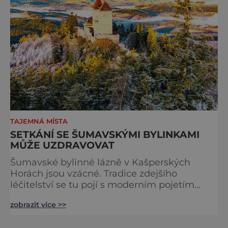
TAJEMNÁ MÍSTA
SETKÁNÍ SE ŠUMAVSKÝMI BYLINKAMI
MŮŽE UZDRAVOVAT
Šumavské bylinné lázně v Kašperských
Horách jsou vzácné. Tradice zdejšího
léčitelství se tu pojí s moderním pojetím
wellness. A u toho nesmíte chybět. Jsou
zobrazit více >>
naprosto výjimečné a přitom vlastně totálně
obyčejné. Na nic speciálního si nehrají