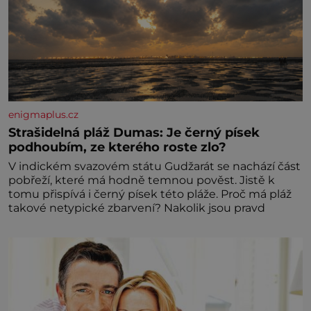
enigmaplus.cz
Strašidelná pláž Dumas: Je černý písek
podhoubím, ze kterého roste zlo?
V indickém svazovém státu Gudžarát se nachází část
pobřeží, které má hodně temnou pověst. Jistě k
tomu přispívá i černý písek této pláže. Proč má pláž
takové netypické zbarvení? Nakolik jsou pravd