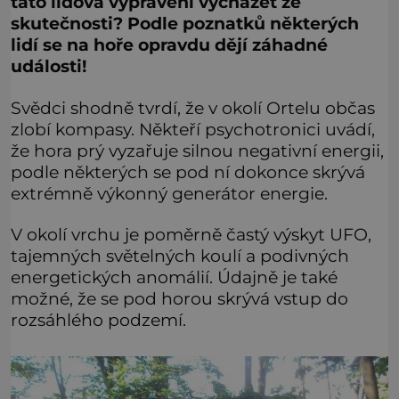
tato lidová vyprávění vycházet ze
skutečnosti? Podle poznatků některých
lidí se na hoře opravdu dějí záhadné
události!
Svědci shodně tvrdí, že v okolí Ortelu občas
zlobí kompasy. Někteří psychotronici uvádí,
že hora prý vyzařuje silnou negativní energii,
podle některých se pod ní dokonce skrývá
extrémně výkonný generátor energie.
V okolí vrchu je poměrně častý výskyt UFO,
tajemných světelných koulí a podivných
energetických anomálií. Údajně je také
možné, že se pod horou skrývá vstup do
rozsáhlého podzemí.