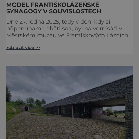
MODEL FRANTIŠKOLÁZEŇSKÉ
SYNAGOGY V SOUVISLOSTECH
Dne 27. ledna 2025, tedy v den, kdy si
připomínáme oběti šoa, byl na vernisáži v
Městském muzeu ve Františkových Lázních
představen model synagogy, která byla
zobrazit více >>
nacisty zničena v roce 1938. Do lázeňského
města se tak více než symbolicky vrátil
židovský svatostánek. Autorem modelu je
Bohuslav Karban z Aše. Připomeňme si nyní
některé události spojené s touto významnou
stavbou. [gallery ids="917