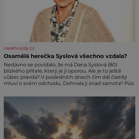
nasehvezdy.cz
Osamělá herečka Syslová všechno vzdala?
Nedávno se povídalo, že má Dana Syslová (80)
blízkého přítele, který je jí oporou. Ale je to ještě
vůbec pravda? V posledních dnech čím dál častěji
mluví o svém odchodu. Dohnala ji snad samota? Půs