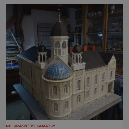
a právě proto lidi okouzlují. Bylinné lázně leží
přímo v historickém centru městečka
nedaleko řeky Otavy, po
NEJKRÁSNĚJŠÍ PAMÁTKY