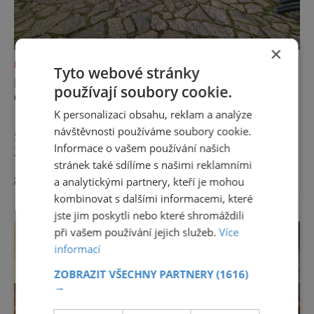
×
NEJKRÁSNĚJŠÍ PAMÁTKY
Tyto webové stránky
KRÁSA I TAJEMSTVÍ HISTORICKÉHO
používají soubory cookie.
CÍNOVÉHO DOLU
K personalizaci obsahu, reklam a analýze
K nejzajímavějším návštěvnickým cílům
návštěvnosti používáme soubory cookie.
Slavkovského lesa patří historický cínový důl
Informace o vašem používání našich
Jeroným nedaleko zaniklého horního města
stránek také sdílíme s našimi reklamními
Čistá. Dolovat se v něm začalo už ve
zobrazit více >>
a analytickými partnery, kteří je mohou
středověku. Národní kulturní památka je
dnes přístupná veřejnosti a hojně
kombinovat s dalšími informacemi, které
vyhledávaná turisty, kteří si zde mohou učinit
jste jim poskytli nebo které shromáždili
poměrně konkrétní představu o namáhavé
při vašem používání jejich služeb.
Více
práci tehdejších horníků. [gallery
informací
ids="91631,91630,91632,91633,91634,91635,9
ZOBRAZIT VŠECHNY PARTNERY
(1616)
→