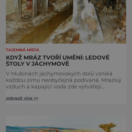
TAJEMNÁ MÍSTA
KDYŽ MRÁZ TVOŘÍ UMĚNÍ: LEDOVÉ
ŠTOLY V JÁCHYMOVĚ
V hlubinách jáchymovských dolů vzniká
každou zimu neobyčejná podívaná. Mrazivý
vzduch a kapající voda zde vytvářejí
fascinující ledové útvary připomínající
zobrazit více >>
křišťálové sochy. Toto jedinečné „ledové
království“ však s příchodem jara rychle mizí
– a zůstávají po něm jen fotografie a
vzpomínky. Zima dokáže v přírodě vytvářet n