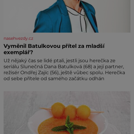
nasehvezdy.cz
Vyměnil Batulkovou přítel za mladší
exemplář?
Už nějaký čas se lidé ptali, jestli jsou herečka ze
seriálu Slunečná Dana Batulková (68) a její partner,
režisér Ondřej Zajíc (56), ještě vůbec spolu. Herečka
od sebe přítele od samého začátku odhán