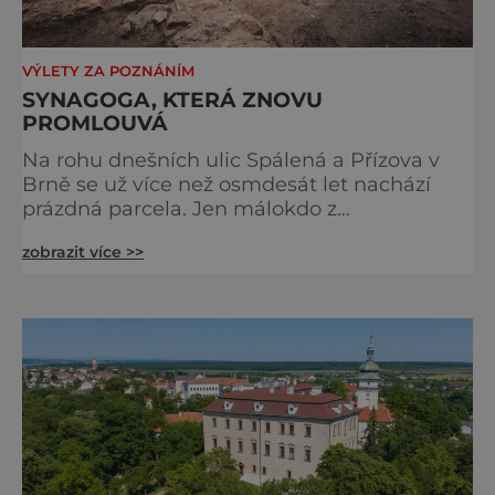
VÝLETY ZA POZNÁNÍM
SYNAGOGA, KTERÁ ZNOVU
PROMLOUVÁ
Na rohu dnešních ulic Spálená a Přízova v
Brně se už více než osmdesát let nachází
prázdná parcela. Jen málokdo z
kolemjdoucích tuší, že právě zde stála jedna
zobrazit více >>
z největších synagog v českých zemích –
monumentální stavba, která byla po
desetiletí symbolem sebevědomé a
prosperující židovské komunity. Brněnská
Velká synagoga byla slavnostně otevřena v
roce 1856, v době, kdy se město proměňovalo
v p