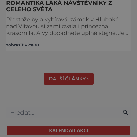
ROMANTIKA LÁKÁ NÁVŠTĚVNÍKY Z
CELÉHO SVĚTA
Přestože byla vybíravá, zámek v Hluboké
nad Vltavou si zamilovala i princezna
Krasomila. A vy dopadnete úplně stejně. Je
totiž jedním z nejkrásnějších u nás. Vypadá
zobrazit více >>
jako nazdobený bílý dort na svatební tabuli.
Právě proto tam proudí desítky tisíc turistů.
Zámek, který najdete 9 kilometrů od
Českých Budějovic, byl inspirován anglickým
královským
DALŠÍ ČLÁNKY ›
KALENDÁŘ AKCÍ