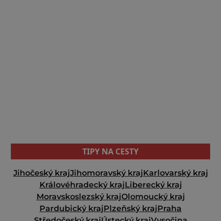
TIPY NA CESTY
Jihočeský kraj
Jihomoravský kraj
Karlovarský kraj
Královéhradecký kraj
Liberecký kraj
Moravskoslezský kraj
Olomoucký kraj
Pardubický kraj
Plzeňský kraj
Praha
Středočeský kraj
Ústecký kraj
Vysočina