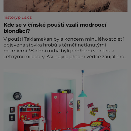
historyplus.cz
Kde se v čínské poušti vzali modroocí
blonďáci?
V poušti Taklamakan byla koncem minulého století
objevena stovka hrobů s téměř netknutými
mumiemi. Všichni mrtví byli pohřbeni s úctou a
četnými milodary. Asi nejvíc přitom vědce zaujal hrob
tříměsíčního chlapečka s modrou filcovou čapkou, z
níž se draly blonďaté vlásky. Fakt, že jsou těla
dávných lidí nesmírně dobře zachovalá, přičítají
odborníci zdejším klimatickým podmínkám. Sucho,
prosolené písky a extrémně