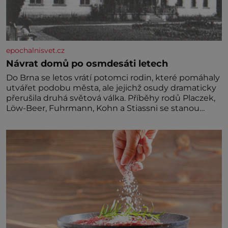
epochalnisvet.cz
Návrat domů po osmdesáti letech
Do Brna se letos vrátí potomci rodin, které pomáhaly
utvářet podobu města, ale jejichž osudy dramaticky
přerušila druhá světová válka. Příběhy rodů Placzek,
Löw-Beer, Fuhrmann, Kohn a Stiassni se stanou
jednou z hlavních dramaturgických linií festivalu
židovské kultury ŠTETL FEST 2026. Některé návraty
nejsou jednoduché. Místa, která si člověk pamatuje z
rodinných vyprávění, už dávno