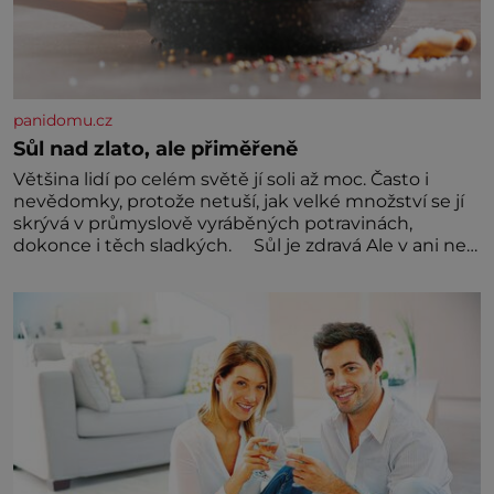
panidomu.cz
Sůl nad zlato, ale přiměřeně
Většina lidí po celém světě jí soli až moc. Často i
nevědomky, protože netuší, jak velké množství se jí
skrývá v průmyslově vyráběných potravinách,
dokonce i těch sladkých. Sůl je zdravá Ale v ani ne
třetinovém množství, než je pro většinu populace
běžné. Její základní složky– sodík a chlór – jsou
zásadní pro správné hospodaření