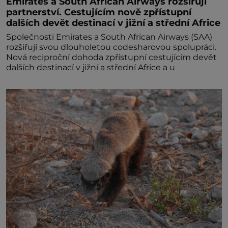
Emirates a South African Airways rozšiřují
partnerství. Cestujícím nově zpřístupní
dalších devět destinací v jižní a střední Africe
Společnosti Emirates a South African Airways (SAA)
rozšiřují svou dlouholetou codesharovou spolupráci.
Nová reciproční dohoda zpřístupní cestujícím devět
dalších destinací v jižní a střední Africe a u