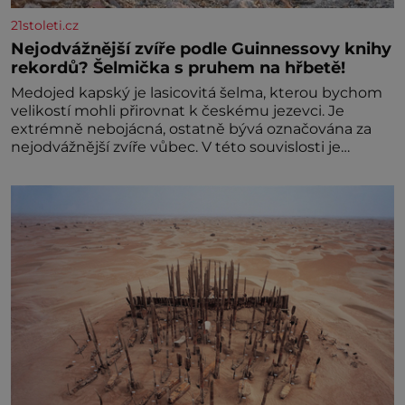
21stoleti.cz
Nejodvážnější zvíře podle Guinnessovy knihy
rekordů? Šelmička s pruhem na hřbetě!
Medojed kapský je lasicovitá šelma, kterou bychom
velikostí mohli přirovnat k českému jezevci. Je
extrémně nebojácná, ostatně bývá označována za
nejodvážnější zvíře vůbec. V této souvislosti je
dokonc