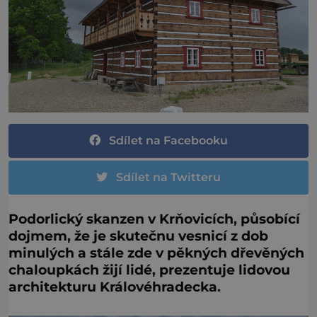
Sdílet na Facebooku
Sdílet na Twitteru
Podorlický skanzen v Krňovicích, působící
dojmem, že je skutečnu vesnicí z dob
minulých a stále zde v pěkných dřevěných
chaloupkách žijí lidé, prezentuje lidovou
architekturu Královéhradecka.