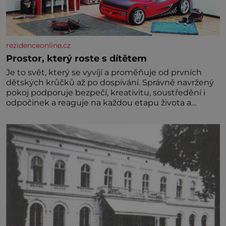
rezidenceonline.cz
Prostor, který roste s dítětem
Je to svět, který se vyvíjí a proměňuje od prvních
dětských krůčků až po dospívání. Správně navržený
pokoj podporuje bezpečí, kreativitu, soustředění i
odpočinek a reaguje na každou etapu života a
specifické potřeby dítěte. Pro nejmenší je klíčová
jednoduchost, měkkost a bezpečí, proto by pokoj
miminka měl působit především klidně a útulně.
Předškolní věk je