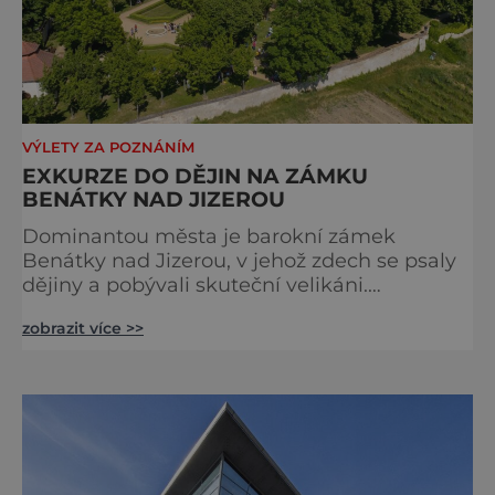
VÝLETY ZA POZNÁNÍM
EXKURZE DO DĚJIN NA ZÁMKU
BENÁTKY NAD JIZEROU
Dominantou města je barokní zámek
Benátky nad Jizerou, v jehož zdech se psaly
dějiny a pobývali skuteční velikáni.
Fenomenální dánský astronom Tycho Brahe
zobrazit více >>
tu prováděl svá slavná astronomická měření
a za zavřenými dveřmi laboratoří hledal
elixíry pro lidstvo. Došlo zde i k osudové
spolupráci s jeho přítelem, slavným Janem
Keplerem. Tímto historickým setkáním je
inspirována i zážitková mobilní detek