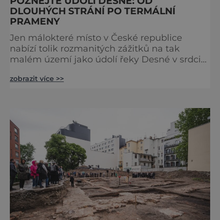
POZNEJTE ÚDOLÍ DESNÉ: OD
DLOUHÝCH STRÁNÍ PO TERMÁLNÍ
PRAMENY
Jen málokteré místo v České republice
nabízí tolik rozmanitých zážitků na tak
malém území jako údolí řeky Desné v srdci
Jeseníků. Během jediného dne můžete
zobrazit více >>
nahlédnout do útrob jedné z
nejvýznamnějších vodních elektráren v
Evropě, vydat se na horské hřebeny, projet se
na koloběžce a den zakončit poznáváním
památek ve Velkých Losinách nebo v
termálním parku. [caption
id="attachment_92379" align="