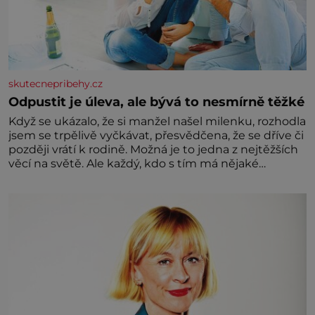
skutecnepribehy.cz
Odpustit je úleva, ale bývá to nesmírně těžké
Když se ukázalo, že si manžel našel milenku, rozhodla
jsem se trpělivě vyčkávat, přesvědčena, že se dříve či
později vrátí k rodině. Možná je to jedna z nejtěžších
věcí na světě. Ale každý, kdo s tím má nějaké
zkušenosti, se zapřísahá, že pokud odpustíte,
znatelně se vám uleví. Když se ke mně doneslo, že si
manžel pořídil milenku,