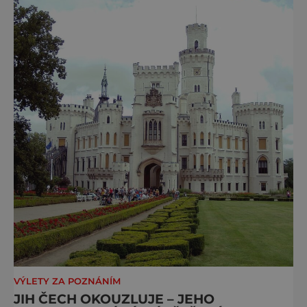
turistických míst – přinášíme jejich výběr. Po
přibližně pětileté
VÝLETY ZA POZNÁNÍM
JIH ČECH OKOUZLUJE – JEHO