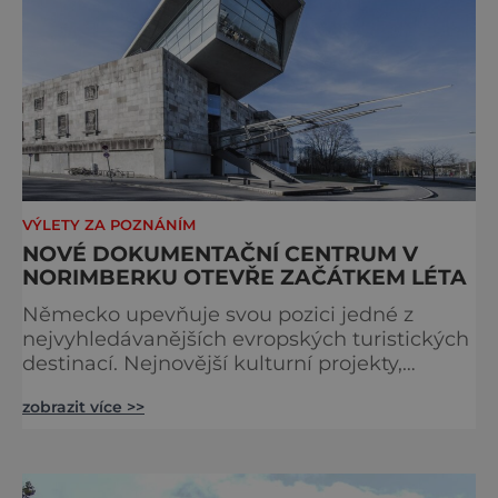
VÝLETY ZA POZNÁNÍM
NOVÉ DOKUMENTAČNÍ CENTRUM V
NORIMBERKU OTEVŘE ZAČÁTKEM LÉTA
Německo upevňuje svou pozici jedné z
nejvyhledávanějších evropských turistických
destinací. Nejnovější kulturní projekty,
otevření inovativních muzeí a velkolepé
zobrazit více >>
rekonstrukce historických památek přitahují
návštěvníky z celého světa. V nadcházejících
měsících se zde propojí kultura, historie i
moderní zážitky do jedinečné nabídky