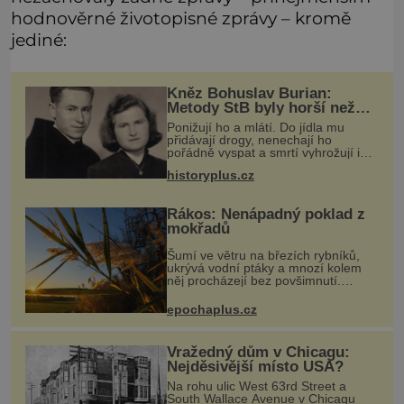
hodnověrné životopisné zprávy – kromě
jediné:
Kněz Bohuslav Burian:
Metody StB byly horší než
gestapácké trýznění
Ponižují ho a mlátí. Do jídla mu
přidávají drogy, nenechají ho
pořádně vyspat a smrtí vyhrožují i
jeho nejbližším. Burian kruté týrání
historyplus.cz
nevydrží a estébákům podepíše
všechno, co po něm chtějí. Svým
pod
Rákos: Nenápadný poklad z
mokřadů
Šumí ve větru na březích rybníků,
ukrývá vodní ptáky a mnozí kolem
něj procházejí bez povšimnutí.
Přesto právě rákos pomáhal stavět
domy, vyrábět lodě, zapisovat první
epochaplus.cz
texty a inspiroval řadu pověstí.
Vražedný dům v Chicagu:
Nejděsivější místo USA?
Na rohu ulic West 63rd Street a
South Wallace Avenue v Chicagu