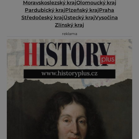
Moravskoslezský kraj
Olomoucký kraj
Pardubický kraj
Plzeňský kraj
Praha
Středočeský kraj
Ústecký kraj
Vysočina
Zlínský kraj
reklama