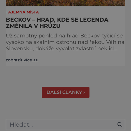
TAJEMNÁ MÍSTA
BECKOV – HRAD, KDE SE LEGENDA
ZMĚNILA V HRŮZU
Už samotný pohled na hrad Beckov, tyčící se
vysoko na skalním ostrohu nad řekou Váh na
Slovensku, dokáže vyvolat zvláštní neklid.
Strmé hradby, z nichž se otevírá dechberoucí
zobrazit více >>
výhled do krajiny, se staly i svědky tragédie –
právě odsud měl jeden z prvních pánů hradu
ukončit svůj život. K hradu se váže celá řada
pověstí a u většiny z nich najdeme nějaké to
zrnko pravdy. Většina z nich vypráví o t
DALŠÍ ČLÁNKY ›