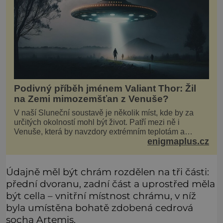
Podivný příběh jménem Valiant Thor: Žil
na Zemi mimozemšťan z Venuše?
V naší Sluneční soustavě je několik míst, kde by za
určitých okolností mohl být život. Patří mezi ně i
Venuše, která by navzdory extrémním teplotám a
enigmaplus.cz
smrtícímu složení atmosféry teoreticky mohla ukrývat
životní formy. Potvrzovat to má i podivný příběh muže
jménem Valiant Thor. Opravdu šlo o mimozem
Údajně měl být chrám rozdělen na tři části:
přední dvoranu, zadní část a uprostřed měla
být cella – vnitřní místnost chrámu, v níž
byla umístěna bohatě zdobená cedrová
socha Artemis.