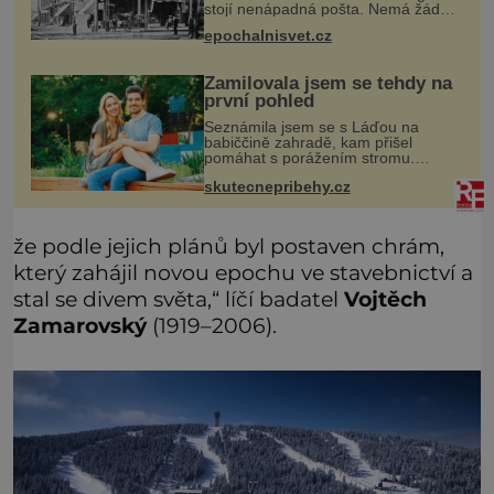
stojí nenápadná pošta. Nemá žádný
speciální nápis ani pamětní desku. A
epochalnisvet.cz
přesto prý místní zaměstnanci neradi
chodí do sklepa. Právě tady t
Zamilovala jsem se tehdy na
první pohled
Seznámila jsem se s Láďou na
babiččině zahradě, kam přišel
pomáhat s porážením stromu.
Babička mě před ním ale varovala…
skutecnepribehy.cz
Babička se mě často ptávala, kdy se
už konečně vdám. Dost mě to
deptalo,
že podle jejich plánů byl postaven chrám,
který zahájil novou epochu ve stavebnictví a
stal se divem světa,“ líčí badatel
Vojtěch
Zamarovský
(1919–2006).