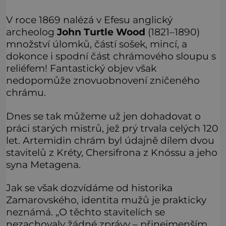
V roce 1869 nalézá v Efesu anglický
archeolog
John Turtle Wood
(1821–1890)
množství úlomků, částí sošek, mincí, a
dokonce i spodní část chrámového sloupu s
reliéfem! Fantastický objev však
nedopomůže znovuobnovení zničeného
chrámu.
Dnes se tak můžeme už jen dohadovat o
práci starých mistrů, jež prý trvala celých 120
let. Artemidin chrám byl údajně dílem dvou
stavitelů z Kréty, Chersifrona z Knóssu a jeho
syna Metagena.
Jak se však dozvídáme od historika
Zamarovského, identita mužů je prakticky
neznámá. „O těchto stavitelích se
nezachovaly žádné zprávy – přinejmenším