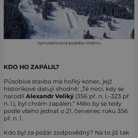
Vymodelovaná podoba chrámu
KDO HO ZAPÁLIL?
Působivá stavba má hořký konec, jejž
historikové datují shodně: „Té noci, kdy se
narodil
Alexandr Veliký
(356 př. n. l.–323 př.
n. l.), byl chrám zapálen.“ Mělo by se tedy
podle všeho jednat o 21. červenec roku 356
př. n. l.
Kdo byl za požár zodpovědný? Na to již tak