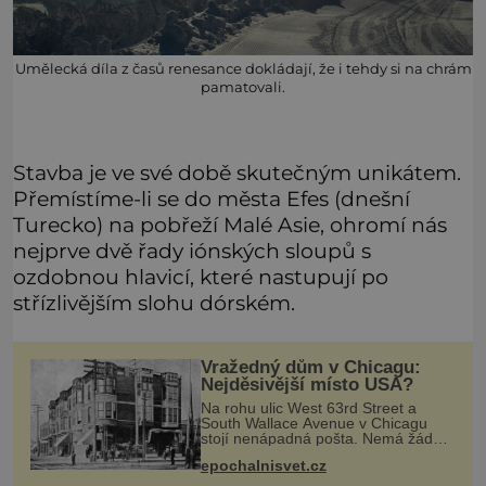
Umělecká díla z časů renesance dokládají, že i tehdy si na chrám
pamatovali.
Stavba je ve své době skutečným unikátem.
Přemístíme-li se do města Efes (dnešní
Turecko) na pobřeží Malé Asie, ohromí nás
nejprve dvě řady iónských sloupů s
ozdobnou hlavicí, které nastupují po
střízlivějším slohu dórském.
Vražedný dům v Chicagu:
Nejděsivější místo USA?
Na rohu ulic West 63rd Street a
South Wallace Avenue v Chicagu
stojí nenápadná pošta. Nemá žádný
speciální nápis ani pamětní desku. A
epochalnisvet.cz
přesto prý místní zaměstnanci neradi
chodí do sklepa. Právě tady t