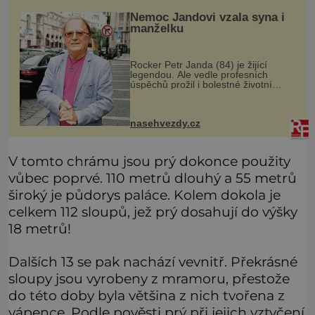
Nemoc Jandovi vzala syna i
manželku
Rocker Petr Janda (84) je žijící
legendou. Ale vedle profesních
úspěchů prožil i bolestné životní
zkoušky. Zpěvák Petr Janda (84),
frontman skupiny Olympic, je otcem
celkem pěti dětí. Přestože se můž
nasehvezdy.cz
V tomto chrámu jsou prý dokonce použity
vůbec poprvé. 110 metrů dlouhý a 55 metrů
široký je půdorys paláce. Kolem dokola je
celkem 112 sloupů, jež prý dosahují do výšky
18 metrů!
Dalších 13 se pak nachází vevnitř. Překrásné
sloupy jsou vyrobeny z mramoru, přestože
do této doby byla většina z nich tvořena z
vápence. Podle pověsti prý při jejich vztyčení