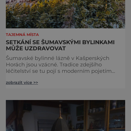
TAJEMNÁ MÍSTA
SETKÁNÍ SE ŠUMAVSKÝMI BYLINKAMI
MŮŽE UZDRAVOVAT
Šumavské bylinné lázně v Kašperských
Horách jsou vzácné. Tradice zdejšího
léčitelství se tu pojí s moderním pojetím
wellness. A u toho nesmíte chybět. Jsou
zobrazit více >>
naprosto výjimečné a přitom vlastně totálně
obyčejné. Na nic speciálního si nehrají
a právě proto lidi okouzlují. Bylinné lázně leží
přímo v historickém centru městečka
nedaleko řeky Otavy, po