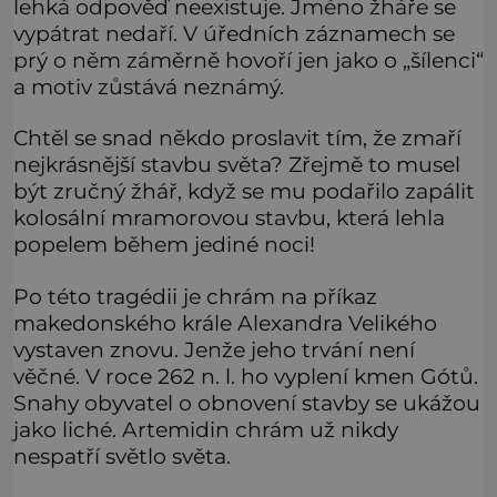
lehká odpověď neexistuje. Jméno žháře se
vypátrat nedaří. V úředních záznamech se
prý o něm záměrně hovoří jen jako o „šílenci“
a motiv zůstává neznámý.
Chtěl se snad někdo proslavit tím, že zmaří
nejkrásnější stavbu světa? Zřejmě to musel
být zručný žhář, když se mu podařilo zapálit
kolosální mramorovou stavbu, která lehla
popelem během jediné noci!
Po této tragédii je chrám na příkaz
makedonského krále Alexandra Velikého
vystaven znovu. Jenže jeho trvání není
věčné. V roce 262 n. l. ho vyplení kmen Gótů.
Snahy obyvatel o obnovení stavby se ukážou
jako liché. Artemidin chrám už nikdy
nespatří světlo světa.