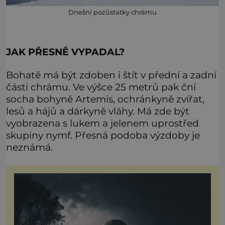
Dnešní pozůstatky chrámu
JAK PŘESNĚ VYPADAL?
Bohatě má být zdoben i štít v přední a zadní
části chrámu. Ve výšce 25 metrů pak ční
socha bohyně Artemis, ochránkyně zvířat,
lesů a hájů a dárkyně vláhy. Má zde být
vyobrazena s lukem a jelenem uprostřed
skupiny nymf. Přesná podoba výzdoby je
neznámá.