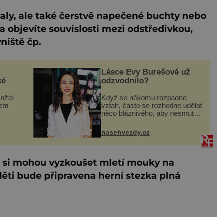
aly, ale také čerstvě napečené buchty nebo
a objevíte souvislosti mezi odstředivkou,
niště čp.
Lásce Evy Burešové už
ké
odzvodnilo?
anžel
Když se někomu rozpadne
sem
vztah, často se rozhodne udělat
něco bláznivého, aby nesmutnil.
či
Takže když Eva Burešová (33)
ná je
na sociálních sítích ukázala, že
nasehvezdy.cz
 na
její zuby zdobí nový šperk,
m
někteří lidé měli jasn
ci si mohou vyzkoušet mletí mouky na
ti bude připravena herní stezka plná