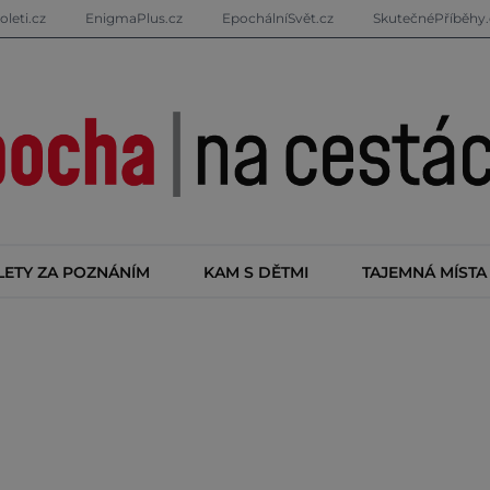
oleti.cz
EnigmaPlus.cz
EpochálníSvět.cz
SkutečnéPříběhy.
LETY ZA POZNÁNÍM
KAM S DĚTMI
TAJEMNÁ MÍSTA