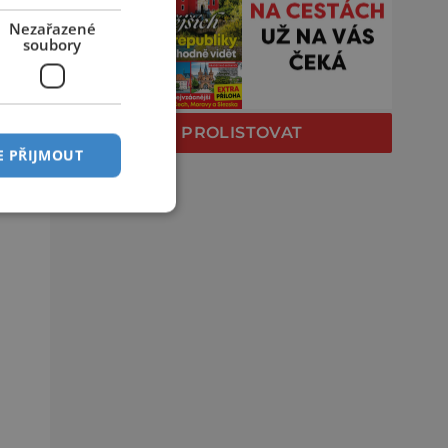
Nezařazené
soubory
PROLISTOVAT
E PŘIJMOUT