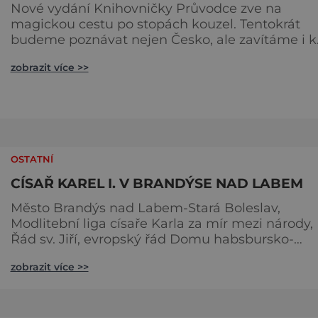
Nové vydání Knihovničky Průvodce zve na
magickou cestu po stopách kouzel. Tentokrát
budeme poznávat nejen Česko, ale zavítáme i k
sousedům na Slovensko. O tom, že obě země js
zobrazit více >>
okouzlující, není pochyb, brzy ale zjistíte, že čáry
jsou v nich zakořeněny hlouběji, než by se na pr
pohled mohlo zdát. Která místa jsou tedy spoje
s kouzly a nadpřirozenem? Turistika na koštěti
Když temnou noc
OSTATNÍ
CÍSAŘ KAREL I. V BRANDÝSE NAD LABEM
Město Brandýs nad Labem-Stará Boleslav,
Modlitební liga císaře Karla za mír mezi národy,
Řád sv. Jiří, evropský řád Domu habsbursko-
lotrinského, Unie evropských vojensko-
zobrazit více >>
historických skupin a Národní technické muze
Vás zvou na 24. ročník tradiční Audience u císař
Karla I. Audience proběhne v sobotu 16. května 
Brandýs nad Labem-Staré Boleslavi. Akci již