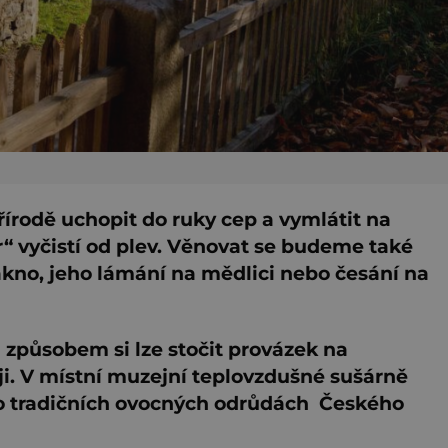
řírodě uchopit do ruky cep a vymlátit na
r“ vyčistí od plev. Věnovat se budeme také
kno, jeho lámání na mědlici nebo česání na
způsobem si lze stočit provázek na
. V místní muzejní teplovzdušné sušárně
í o tradičních ovocných odrůdách Českého