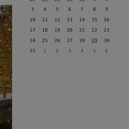
3
4
5
6
7
8
9
10
11
12
13
14
15
16
17
18
19
20
21
22
23
24
25
26
27
28
29
30
31
1
2
3
4
5
6