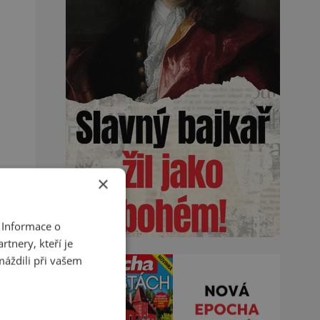
×
 Informace o
tnery, kteří je
máždili při vašem