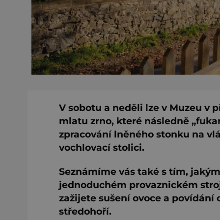
V sobotu a neděli lze v Muzeu v p
mlatu zrno, které následně „fuka
zpracování lněného stonku na vlá
vochlovací stolici.
Seznámíme vás také s tím, jakým 
jednoduchém provaznickém stroji
zažijete sušení ovoce a povídán
středohoří.