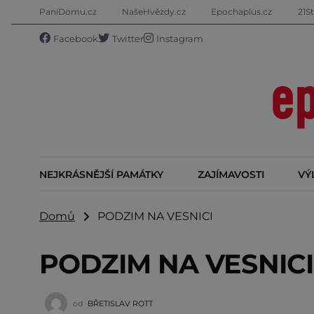
PaníDomu.cz
NašeHvězdy.cz
Epochaplus.cz
21St
Facebook
Twitter
Instagram
NEJKRÁSNĚJŠÍ PAMÁTKY
ZAJÍMAVOSTI
VÝ
Domů
PODZIM NA VESNICI
PODZIM NA VESNICI
od
BŘETISLAV ROTT