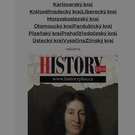
Karlovarský kraj
Královéhradecký kraj
Liberecký kraj
Moravskoslezský kraj
Olomoucký kraj
Pardubický kraj
Plzeňský kraj
Praha
Středočeský kraj
Ústecký kraj
Vysočina
Zlínský kraj
reklama