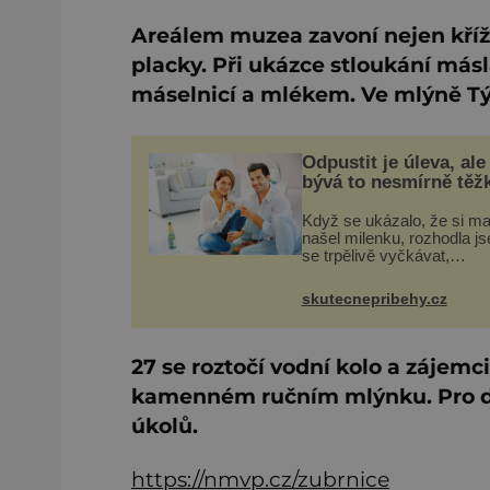
Areálem muzea zavoní nejen kříž
placky. Při ukázce stloukání másl
máselnicí a mlékem. Ve mlýně Tý
Odpustit je úleva, ale
bývá to nesmírně těž
Když se ukázalo, že si m
našel milenku, rozhodla j
se trpělivě vyčkávat,
přesvědčena, že se dříve 
později vrátí k rodině. Mož
skutecnepribehy.cz
to jedna z nejtěžších věcí
světě. Ale každý, kdo s tí
27 se roztočí vodní kolo a zájem
kamenném ručním mlýnku. Pro dě
úkolů.
https://nmvp.cz/zubrnice