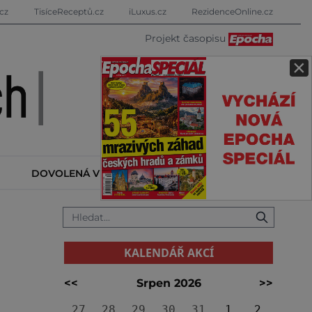
cz
TisíceReceptů.cz
iLuxus.cz
RezidenceOnline.cz
Projekt časopisu
×
DOVOLENÁ V ZAHRANIČÍ
KALENDÁŘ AKCÍ
KALENDÁŘ AKCÍ
<<
Srpen 2026
>>
27
28
29
30
31
1
2