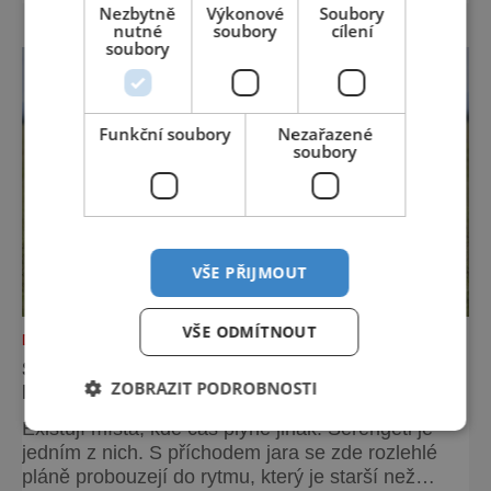
Hřenska a například z Prahy se tam dostanete
Nezbytně
Výkonové
Soubory
nutné
soubory
cílení
vlakem za pouhé dvě hodiny. I proto je
soubory
pravděpodobné, že v jeho bazénech
Funkční soubory
Nezařazené
soubory
VŠE PŘIJMOUT
VŠE ODMÍTNOUT
DOVOLENÁ V ZAHRANIČÍ
SERENGETI NA JAŘE: KDYŽ SE KRAJINA
ZOBRAZIT PODROBNOSTI
NADECHNE ŽIVOTA
Existují místa, kde čas plyne jinak. Serengeti je
jedním z nich. S příchodem jara se zde rozlehlé
pláně probouzejí do rytmu, který je starší než