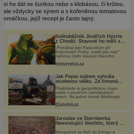
si ho dát se šunkou nebo s klobásou, či krůtou,
ale vždycky se sýrem a s kořeněnou tomatovou
omáčkou, jejíž recept je často tajný.
Světoběžník Jindřich Hýzrle
z Chodů: Stavové ho měli za
zrádce
„Pomáhal jste Pasovským při
drancování Prahy, zradil jste nás!“
nařknou čeští stavové hlavního
zbrojmistra zemské hotovosti.
historyplus.cz
Jindřich se však zastrašit nenechá.
Zachová chladnou hlavu a trestu
unikne.
Jak Pepsi málem vyhrála
studenou válku. Za limonádu
dostala ponorky i křižník
Představte si geopolitickou mapu
světa v pozdních osmdesátých
letech. Na jedné straně Washington,
na druhé Moskva. Mezi nimi jaderný
21stoleti.cz
arzenál schopný zničit planetu
padesátkrát dokola, železná opona a
Jaroslav ze Šternberka:
Neexistující šlechtic, který z
Moravy vyžene Mongoly
Mongolové se tlačí do Evropy a