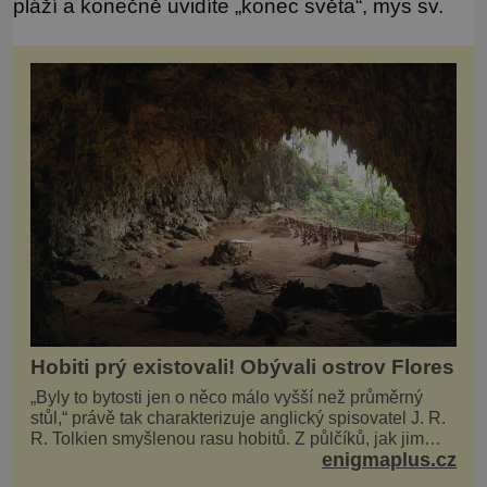
pláží a konečně uvidíte „konec světa“, mys sv.
Hobiti prý existovali! Obývali ostrov Flores
„Byly to bytosti jen o něco málo vyšší než průměrný
stůl,“ právě tak charakterizuje anglický spisovatel J. R.
R. Tolkien smyšlenou rasu hobitů. Z půlčíků, jak jim
enigmaplus.cz
říká, následně udělá hlavní hrdiny svých slavných
fantasy knih. Podobné bytosti prý ovšem naši planetu