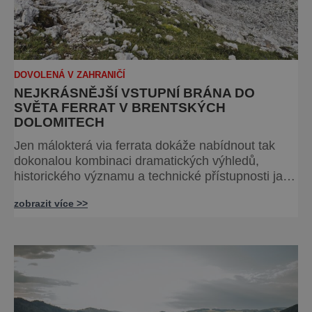
DOVOLENÁ V ZAHRANIČÍ
NEJKRÁSNĚJŠÍ VSTUPNÍ BRÁNA DO
SVĚTA FERRAT V BRENTSKÝCH
DOLOMITECH
Jen málokterá via ferrata dokáže nabídnout tak
dokonalou kombinaci dramatických výhledů,
historického významu a technické přístupnosti jako
Via Ferrata Sosat. V srdci Brentských Dolomit
zobrazit více >>
představuje vstupní bránu do legendárního
systému Via delle Bocchette, který je mezi
milovníky ferrat považován za jednu z
nejkrásnějších vysokohorských tras na světě.
Přestože samotná ferrata nepatří mezi techn