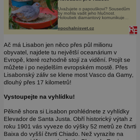
Uvažujete o papouškovi? Sousedům
by mohla vadit jeho hlučnost.
Holoubek diamantový komunikuje
téměř neslyšitelným pípáním, je
roztomilý a hodí se i pro chovatele
epochalnisvet.cz
začátečníky. Jedná se o nenároč
Ač má Lisabon jen něco přes půl milionu
obyvatel, najdete tu největší oceanárium v
Evropě, které rozhodně stojí za vidění. Projít se
můžete i po nejdelším evropském mostě. Přes
Lisabonský záliv se klene most Vasco da Gamy,
dlouhý přes 17 kilometrů!
Vystoupejte na vyhlídku!
Pěkně shora si Lisabon prohlédnete z vyhlídky
Elevador de Santa Justa. Obří historický výtah z
roku 1901 vás vyveze do výšky 52 metrů ze čtvrti
Baixa do vyšší čtvrti Chiado. Než vyrazíte na