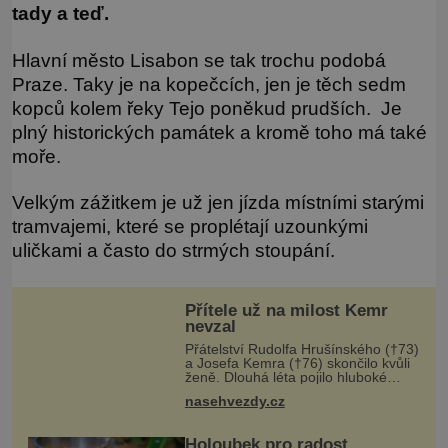
tady a teď.
Hlavní město Lisabon se tak trochu podobá
Praze. Taky je na kopečcích, jen je těch sedm
kopců kolem řeky Tejo poněkud prudších. Je
plný historických památek a kromě toho má také
moře.
Velkým zážitkem je už jen jízda místními starými
tramvajemi, které se proplétají uzounkými
uličkami a často do strmých stoupání.
Přítele už na milost Kemr
nevzal
Přátelství Rudolfa Hrušínského (†73)
a Josefa Kemra (†76) skončilo kvůli
ženě. Dlouhá léta pojilo hluboké
přátelství kolegy z pražského
nasehvezdy.cz
Národního divadla – Josefa Kemra
(†72) a Rudolfa Hrušínského (†7
Holoubek pro radost