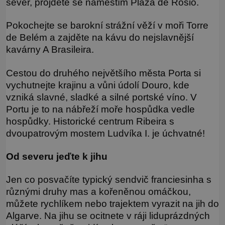
sever, projděte se náměstím Plaza de Rosio.
Pokochejte se barokní strážní věží v moři Torre
de Belém a zajděte na kávu do nejslavnější
kavárny A Brasileira.
Cestou do druhého největšího města Porta si
vychutnejte krajinu a vůni údolí Douro, kde
vzniká slavné, sladké a silné portské víno. V
Portu je to na nábřeží moře hospůdka vedle
hospůdky. Historické centrum Ribeira s
dvoupatrovým mostem Ludvíka I. je úchvatné!
Od severu jeďte k jihu
Jen co posvačíte typický sendvič franciesinha s
různými druhy mas a kořeněnou omáčkou,
můžete rychlíkem nebo trajektem vyrazit na jih do
Algarve. Na jihu se ocitnete v ráji liduprázdných