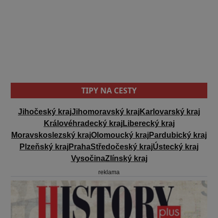
TIPY NA CESTY
Jihočeský kraj
Jihomoravský kraj
Karlovarský kraj
Královéhradecký kraj
Liberecký kraj
Moravskoslezský kraj
Olomoucký kraj
Pardubický kraj
Plzeňský kraj
Praha
Středočeský kraj
Ústecký kraj
Vysočina
Zlínský kraj
reklama