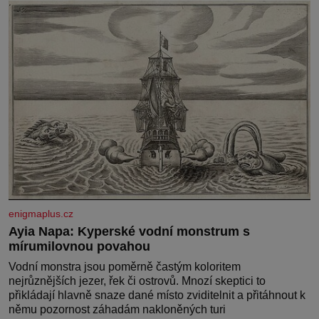
enigmaplus.cz
Ayia Napa: Kyperské vodní monstrum s
mírumilovnou povahou
Vodní monstra jsou poměrně častým koloritem
nejrůznějších jezer, řek či ostrovů. Mnozí skeptici to
přikládají hlavně snaze dané místo zviditelnit a přitáhnout k
němu pozornost záhadám nakloněných turi