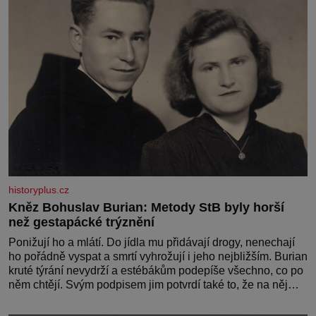
historyplus.cz
Kněz Bohuslav Burian: Metody StB byly horší
než gestapácké trýznění
Ponižují ho a mlátí. Do jídla mu přidávají drogy, nenechají
ho pořádně vyspat a smrtí vyhrožují i jeho nejbližším. Burian
kruté týrání nevydrží a estébákům podepíše všechno, co po
něm chtějí. Svým podpisem jim potvrdí také to, že na něj
během výslechů nikdo nevyvíjel fyzický ani psychický
nátlak. Syn brněnského řezníka chce být knězem a