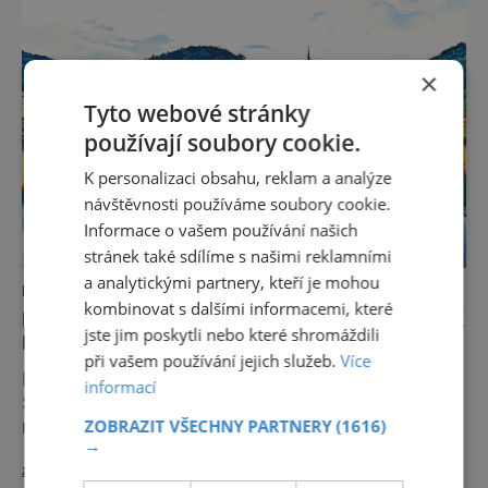
dalekými výhledy, rodinnýc
×
Tyto webové stránky
používají soubory cookie.
K personalizaci obsahu, reklam a analýze
návštěvnosti používáme soubory cookie.
Informace o vašem používání našich
stránek také sdílíme s našimi reklamními
a analytickými partnery, kteří je mohou
DOVOLENÁ V ZAHRANIČÍ
kombinovat s dalšími informacemi, které
BAD SCHANDAU NABÍZÍ HUDEBNÍ ZÁŽITEK
jste jim poskytli nebo které shromáždili
I POD VODOU
při vašem používání jejich služeb.
Více
Není daleko a nabízí nevšední zážitek. Bad
informací
Schandau není jen půvabné lázeňské město, ale i
ZOBRAZIT VŠECHNY PARTNERY
(1616)
místo překvapení. V místním bazénu si totiž
→
můžete vychutnat koncert přímo ve vodě.
zobrazit více >>
Nádherně osvěžující místo leží jen 8 kilometrů od