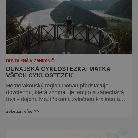
DOVOLENÁ V ZAHRANIČÍ
DUNAJSKÁ CYKLOSTEZKA: MATKA
VŠECH CYKLOSTEZEK
Hornorakouský region Donau představuje
dovolenou, která zpomaluje tempo a zanechává
trvalý dojem. Mezi řekami, zvlněnou krajinou a
mírnými rovinami se zde propojují pohyb, příroda,
zobrazit více >>
gastronomie a kultura v zážitky, které mají
skutečnou hodnotu. Nejde tu o to být stále výš,
rychleji a dál, ale o výjimečné okamžiky – při
cyklistických výletech podél řek, pěších túrách s