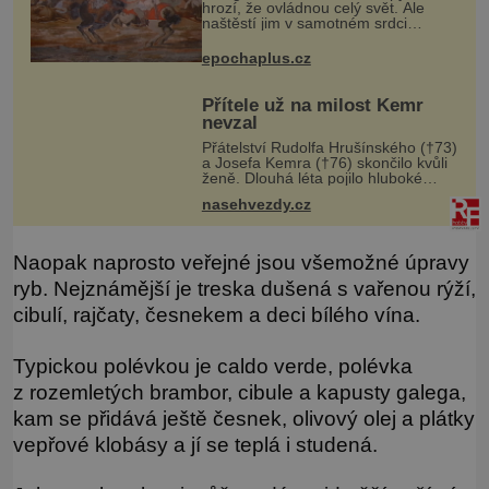
hrozí, že ovládnou celý svět. Ale
naštěstí jim v samotném srdci
Evropy stojí v cestě malé, ale silné
království, které dokáže
epochaplus.cz
dobyvatelské hordy zastavit. Co
nedokáže žá
Přítele už na milost Kemr
nevzal
Přátelství Rudolfa Hrušínského (†73)
a Josefa Kemra (†76) skončilo kvůli
ženě. Dlouhá léta pojilo hluboké
přátelství kolegy z pražského
nasehvezdy.cz
Národního divadla – Josefa Kemra
(†72) a Rudolfa Hrušínského (†7
Naopak naprosto veřejné jsou všemožné úpravy
ryb. Nejznámější je treska dušená s vařenou rýží,
cibulí, rajčaty, česnekem a deci bílého vína.
Typickou polévkou je caldo verde, polévka
z rozemletých brambor, cibule a kapusty galega,
kam se přidává ještě česnek, olivový olej a plátky
vepřové klobásy a jí se teplá i studená.