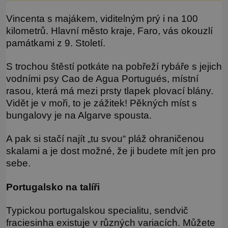
opravdu kdysi obývaly. Šlo o naše
Vincenta s majákem, viditelným prý i na 100
kilometrů. Hlavní město kraje, Faro, vás okouzlí
památkami z 9. Století.
S trochou štěstí potkáte na pobřeží rybáře s jejich
vodními psy Cao de Agua Portugués, místní
rasou, která má mezi prsty tlapek plovací blány.
Vidět je v moři, to je zážitek! Pěkných míst s
bungalovy je na Algarve spousta.
A pak si stačí najít „tu svou“ pláž ohraničenou
skalami a je dost možné, že ji budete mít jen pro
sebe.
Portugalsko na talíři
Typickou portugalskou specialitu, sendvič
fraciesinha existuje v různých variacích. Můžete