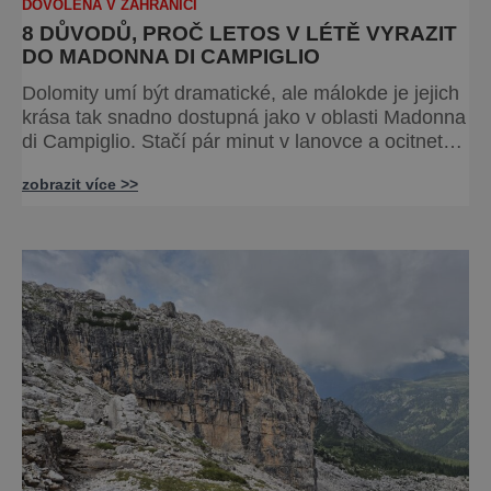
DOVOLENÁ V ZAHRANIČÍ
8 DŮVODŮ, PROČ LETOS V LÉTĚ VYRAZIT
DO MADONNA DI CAMPIGLIO
Dolomity umí být dramatické, ale málokde je jejich
krása tak snadno dostupná jako v oblasti Madonna
di Campiglio. Stačí pár minut v lanovce a ocitnete
se mezi skalními věžemi, horskými jezery a
zobrazit více >>
nekonečnými výhledy. Přinášíme tipy na osm
zážitků, kvůli kterým stojí za to naplánovat si letní
dovolenou právě sem. Madonna di Campiglio
uhrane každé ráno, kdy první paprsky kreslí na
vrcholcích Brenty