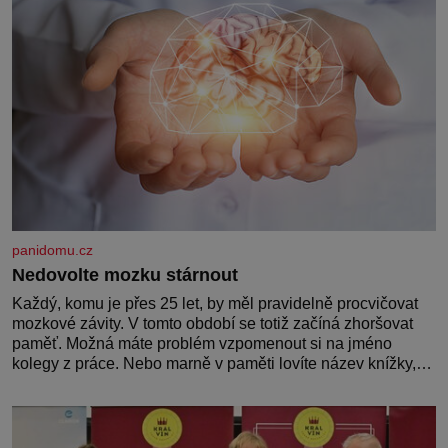
panidomu.cz
Nedovolte mozku stárnout
Každý, komu je přes 25 let, by měl pravidelně procvičovat
mozkové závity. V tomto období se totiž začíná zhoršovat
paměť. Možná máte problém vzpomenout si na jméno
kolegy z práce. Nebo marně v paměti lovíte název knížky,
kterou jste nedávno přečetli. Je to opravdu tak, s věkem
jako kdyby se paměť rozhodla stávkovat. Cvičte