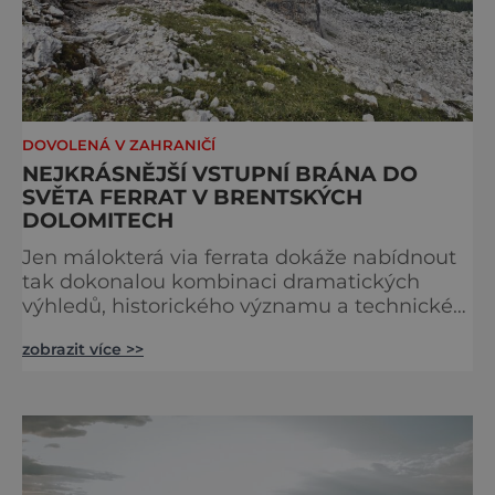
DOVOLENÁ V ZAHRANIČÍ
NEJKRÁSNĚJŠÍ VSTUPNÍ BRÁNA DO
SVĚTA FERRAT V BRENTSKÝCH
DOLOMITECH
Jen málokterá via ferrata dokáže nabídnout
tak dokonalou kombinaci dramatických
výhledů, historického významu a technické
přístupnosti jako Via Ferrata Sosat. V srdci
zobrazit více >>
Brentských Dolomit představuje vstupní
bránu do legendárního systému Via delle
Bocchette, který je mezi milovníky ferrat
považován za jednu z nejkrásnějších
vysokohorských tras na světě. Přestože
samotná ferrata nepatří mezi techn