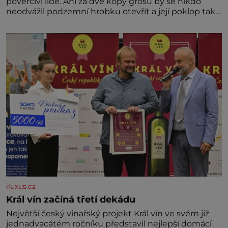
pověrčiví lidé. Ani za dvě kopy grošů by se nikdo
neodvážil podzemní hrobku otevřít a její poklop tak
raději jen skrápí svěcenou vodou. Za několik dní
divné burácení skutečně ustane. Když o mnoho let
později hrobku
iluxus.cz
Král vín začíná třetí dekádu
Největší český vinařský projekt Král vín ve svém již
jednadvacátém ročníku představil nejlepší domácí