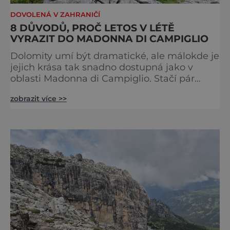
DOVOLENÁ V ZAHRANIČÍ
8 DŮVODŮ, PROČ LETOS V LÉTĚ
VYRAZIT DO MADONNA DI CAMPIGLIO
Dolomity umí být dramatické, ale málokde je
jejich krása tak snadno dostupná jako v
oblasti Madonna di Campiglio. Stačí pár
minut v lanovce a ocitnete se mezi skalními
zobrazit více >>
věžemi, horskými jezery a nekonečnými
výhledy. Přinášíme tipy na osm zážitků, kvůli
kterým stojí za to naplánovat si letní
dovolenou právě sem. Madonna di
Campiglio uhrane každé ráno, kdy první
paprsky kreslí na vrcholcích Brenty