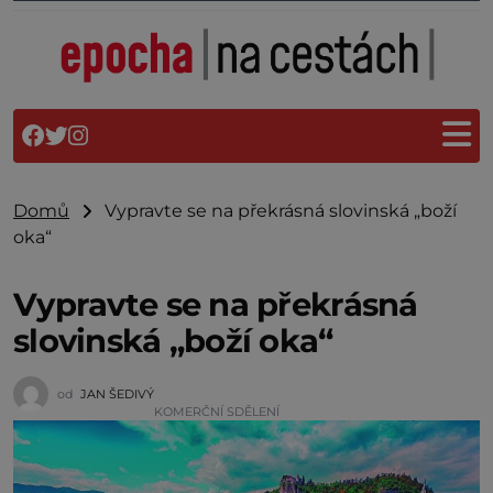
Domů
Vypravte se na překrásná slovinská „boží
oka“
Vypravte se na překrásná
slovinská „boží oka“
od
JAN ŠEDIVÝ
KOMERČNÍ SDĚLENÍ