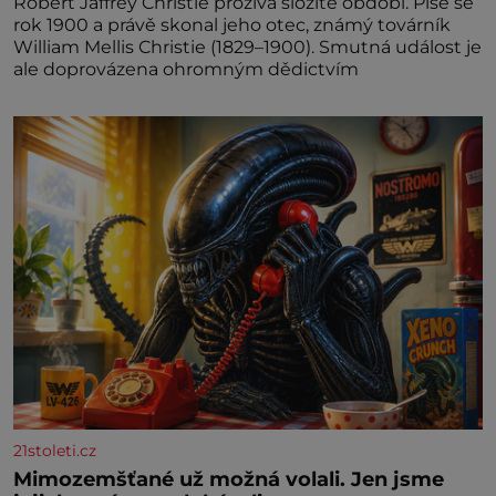
Robert Jaffrey Christie prožívá složité období. Píše se
rok 1900 a právě skonal jeho otec, známý továrník
William Mellis Christie (1829–1900). Smutná událost je
ale doprovázena ohromným dědictvím
21stoleti.cz
Mimozemšťané už možná volali. Jen jsme