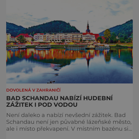
a dál, ale o výjimečné okamžiky – při
cyklistických výletech podél řek, pěších
túrách s dalekými výhledy, rodinnýc
DOVOLENÁ V ZAHRANIČÍ
BAD SCHANDAU NABÍZÍ HUDEBNÍ
ZÁŽITEK I POD VODOU
Není daleko a nabízí nevšední zážitek. Bad
Schandau není jen půvabné lázeňské město,
ale i místo překvapení. V místním bazénu si
totiž můžete vychutnat koncert přímo ve