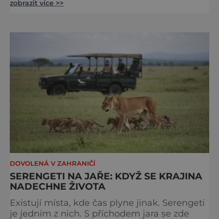
zobrazit více >>
vodě. Nádherně osvěžující místo leží jen 8
kilometrů od Hřenska a například z Prahy se
tam dostanete vlakem za pouhé dvě hodiny.
I proto je pravděpodobné, že v jeho
bazénech
DOVOLENÁ V ZAHRANIČÍ
SERENGETI NA JAŘE: KDYŽ SE KRAJINA
NADECHNE ŽIVOTA
Existují místa, kde čas plyne jinak. Serengeti
je jedním z nich. S příchodem jara se zde