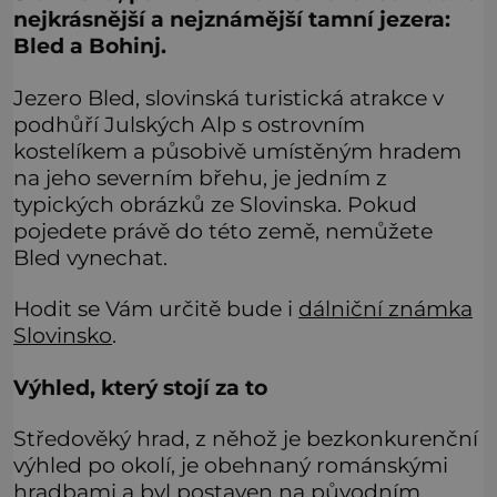
nejkrásnější a nejznámější tamní jezera:
Bled a Bohinj.
Jezero Bled, slovinská turistická atrakce v
podhůří Julských Alp s ostrovním
kostelíkem a působivě umístěným hradem
na jeho severním břehu, je jedním z
typických obrázků ze Slovinska. Pokud
pojedete právě do této země, nemůžete
Bled vynechat.
Hodit se Vám určitě bude i
dálniční známka
Slovinsko
.
Výhled, který stojí za to
Středověký hrad, z něhož je bezkonkurenční
výhled po okolí, je obehnaný románskými
hradbami a byl postaven na původním