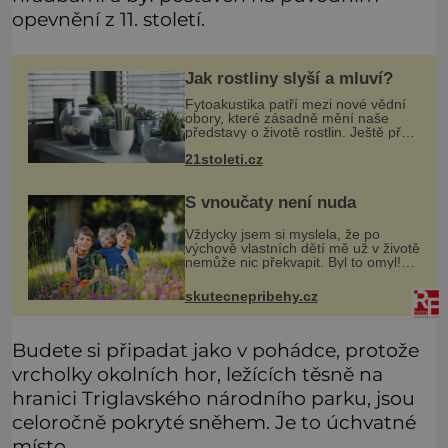
opevnění z 11. století.
Jak rostliny slyší a mluví?
Fytoakustika patří mezi nové vědní
obory, které zásadně mění naše
představy o životě rostlin. Ještě před
několika desetiletími byly rostliny
21stoleti.cz
považovány za tiché a pasivní
organismy, které pouze reaguj
S vnoučaty není nuda
Vždycky jsem si myslela, že po
výchově vlastních dětí mě už v životě
nemůže nic překvapit. Byl to omyl!
Jenže vnoučata mě přesvědčila o
opaku. Můj syn mi na víkend nechal
skutecnepribehy.cz
na hlídání sedmiletého Tobiáš
Budete si připadat jako v pohádce, protože
vrcholky okolních hor, ležících těsně na
hranici Triglavského národního parku, jsou
celoročně pokryté sněhem. Je to úchvatné
místo.