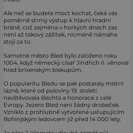
Ale než se budete moct kochat, čeká vás
poměrně strmý výstup k hlavní hradní
bráně, což zejména v horkých dnech zas
není až takový zážitek, nicméně námaha
stojí za to.
Samotné město Bled bylo založeno roku
1004, když německý císař Jindřich II. věnoval
hrad brixenským biskupům.
O popularitu Bledu se pak postaraly místní
lázně, které od poloviny 19. století
navštěvovala šlechta a honorace z celé
Evropy. Jezero Bled není žádný drobeček.
Vzniklo z prohlubně vytvořené ustupujícím
Bohinjským ledovcem již před 14 000 lety.
Je přes 2 kilometry dlouhé, téměř půl