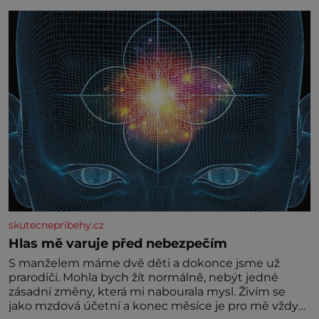
skutecnepribehy.cz
Hlas mě varuje před nebezpečím
S manželem máme dvě děti a dokonce jsme už
prarodiči. Mohla bych žít normálně, nebýt jedné
zásadní změny, která mi nabourala mysl. Živím se
jako mzdová účetní a konec měsíce je pro mě vždy