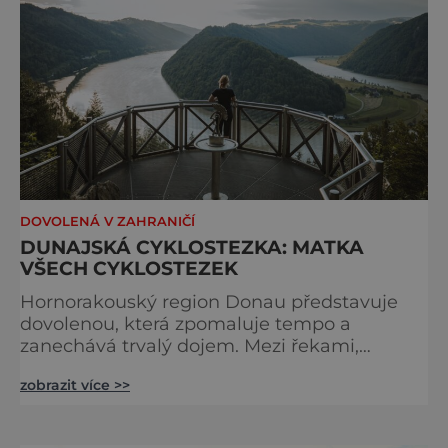
DOVOLENÁ V ZAHRANIČÍ
DUNAJSKÁ CYKLOSTEZKA: MATKA
VŠECH CYKLOSTEZEK
Hornorakouský region Donau představuje
dovolenou, která zpomaluje tempo a
zanechává trvalý dojem. Mezi řekami,
zvlněnou krajinou a mírnými rovinami se zde
zobrazit více >>
propojují pohyb, příroda, gastronomie a
kultura v zážitky, které mají skutečnou
hodnotu. Nejde tu o to být stále výš, rychleji