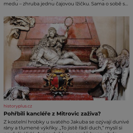
medu – zhruba jednu čajovou lžičku. Sama o sobě se
může zdát bezvýznamná. Teprve když se spojí s
dalšími desítkami tisíc příslušnic svého včelstva,
vznikne jeden z nejdokonalejších organismů
historyplus.cz
Pohřbili kancléře z Mitrovic zaživa?
Z kostelní hrobky u svatého Jakuba se ozývají dunivé
rány a tlumené výkřiky. „To jistě řádí duch,“ myslí si