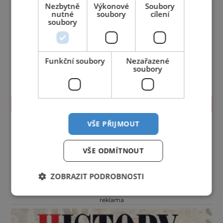
Nezbytně
Výkonové
Soubory
nutné
soubory
cílení
soubory
Funkční soubory
Nezařazené
soubory
TIPY NA CESTY
VŠE PŘIJMOUT
Jihočeský kraj
Jihomoravský kraj
Karlovarský kraj
Královéhradecký kraj
Liberecký kraj
Moravskoslezský kraj
Olomoucký kraj
VŠE ODMÍTNOUT
Pardubický kraj
Plzeňský kraj
Praha
Středočeský kraj
Ústecký kraj
Vysočina
ZOBRAZIT PODROBNOSTI
Zlínský kraj
reklama