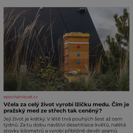
velice psychicky náročným obdobím. Od té chvíle, co
máme vnoučata, mi dcera čím dál častěji volá o
pomoc, co se hlídání týče. Dalo by se
epochalnisvet.cz
Včela za celý život vyrobí lžičku medu. Čím je
pražský med ze střech tak ceněný?
Její život je krátký. V létě trvá pouhých šest až osm
týdnů. Za tu dobu navštíví desetitisíce květů, nalétá
stovky kilometrů a vyrobí přibližně devět gramů