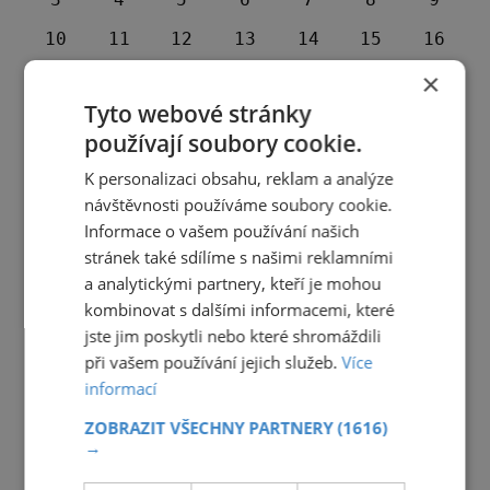
10
11
12
13
14
15
16
×
17
18
19
20
21
22
23
Tyto webové stránky
24
25
26
27
28
29
30
používají soubory cookie.
31
1
2
3
4
5
6
K personalizaci obsahu, reklam a analýze
návštěvnosti používáme soubory cookie.
Informace o vašem používání našich
stránek také sdílíme s našimi reklamními
a analytickými partnery, kteří je mohou
kombinovat s dalšími informacemi, které
jste jim poskytli nebo které shromáždili
při vašem používání jejich služeb.
Více
informací
ZOBRAZIT VŠECHNY PARTNERY
(1616)
→