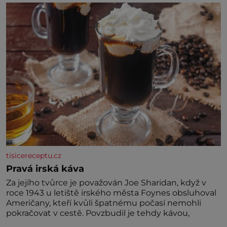
jednoduchost, měkkost a bezpečí, proto by pokoj
miminka měl působit především klidně a útulně.
Předškolní věk je
tisicereceptu.cz
Pravá irská káva
Za jejího tvůrce je považován Joe Sharidan, když v
roce 1943 u letiště irského města Foynes obsluhoval
Američany, kteří kvůli špatnému počasí nemohli
pokračovat v cestě. Povzbudil je tehdy kávou,