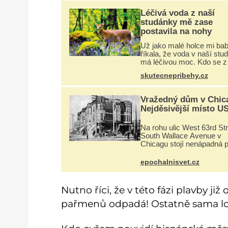
Léčivá voda z naší
studánky mě zase
postavila na nohy
Už jako malé holce mi ba
říkala, že voda v naší stu
má léčivou moc. Kdo se z 
napil, nebo si natrhal bylin
skutecnepribehy.cz
kolem, tomu se ulevilo. R
vzpomínám na své dětství
studánku, která se u
Vražedný dům v Chic
Nejděsivější místo U
Na rohu ulic West 63rd Str
South Wallace Avenue v
Chicagu stojí nenápadná p
Nemá žádný speciální náp
pamětní desku. A přesto p
epochalnisvet.cz
místní zaměstnanci nerad
chodí do sklepa. Právě tad
Nutno říci, že v této fázi plavby 
pařmenů odpadá! Ostatně sama lo