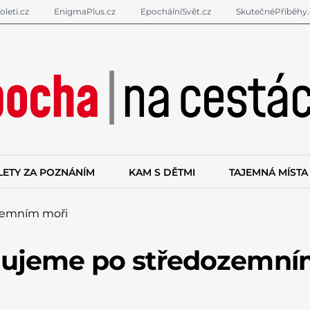
oleti.cz
EnigmaPlus.cz
EpochálníSvět.cz
SkutečnéPříběhy.
LETY ZA POZNÁNÍM
KAM S DĚTMI
TAJEMNÁ MÍSTA
zemním moři
Plujeme po středozemn