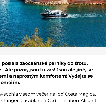
a poslala zaoceánské parníky do šrotu,
 Ale pozor, jsou tu zas! Jsou ale jiné, se
cemi a naprostým komfortem! Vydejte se
domořím.
tavecchia v sedm večer na
loď
Costa Magica,
le-Tanger-Casablanca-Cádiz-Lisabon-Alicante-