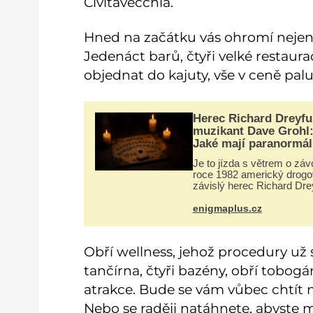
Civitavecchia.
Hned na začátku vás ohromí nejen ro
Jedenáct barů, čtyři velké restaur
objednat do kajuty, vše v ceně pal
Herec Richard Dreyfu
muzikant Dave Grohl
Jaké mají paranormál
zážitky?
Je to jízda s větrem o záv
roce 1982 americký drog
závislý herec Richard Dre
(*1947) ztratí poslední zb
sebezáchovy a prohání se
enigmaplus.cz
silnicích ve svém merced
jako utržený ze řetězu.
Obří wellness, jehož procedury už si
tančírna, čtyři bazény, obří tobog
atrakce. Bude se vám vůbec chtít n
Nebo se raději natáhnete, abyste 