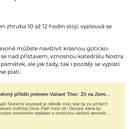
n zhruba 10 až 12 hodin stojí, vyplouvá se
Savoně můžete navštívit krásnou goticko-
í se nad přístavem, vznosnou katedrálu Nostra
amátek, ale jak tady, tak i později se vyplatí
e platí.
divný příběh jménem Valiant Thor: Žil na Zemi
mozemšťan z Venuše?
aší Sluneční soustavě je několik míst, kde by za určitých
lností mohl být život. Patří mezi ně i Venuše, která by
vzdory extrémním teplotám a smrtícímu složení atmosféry
eticky mohla ukrývat životní formy. Potvrzovat to má i
divný příběh muže jménem Valiant Thor. Opravdu šlo o
mozem