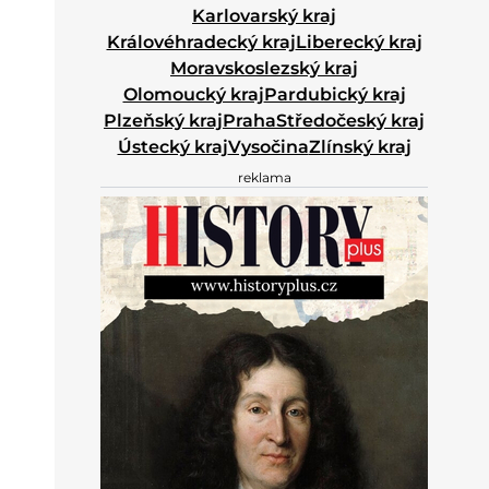
Karlovarský kraj
Královéhradecký kraj
Liberecký kraj
Moravskoslezský kraj
Olomoucký kraj
Pardubický kraj
Plzeňský kraj
Praha
Středočeský kraj
Ústecký kraj
Vysočina
Zlínský kraj
reklama