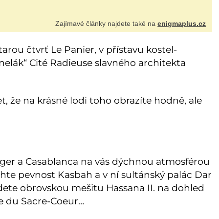
Zajímavé články najdete také na
enigmaplus.cz
arou čtvrť Le Panier, v přístavu kostel-
nelák“ Cité Radieuse slavného architekta
 že na krásné lodi toho obrazíte hodně, ale
nger a Casablanca na vás dýchnou atmosférou
te pevnost Kasbah a v ní sultánský palác Dar
dete obrovskou mešitu Hassana II. na dohled
ise du Sacre-Coeur…