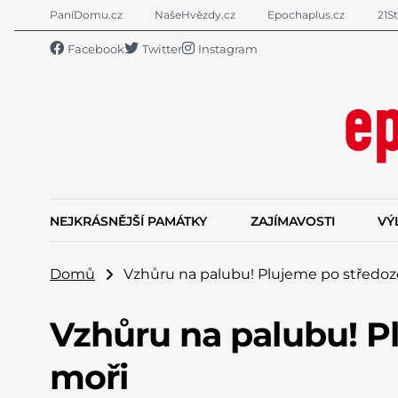
PaníDomu.cz
NašeHvězdy.cz
Epochaplus.cz
21St
Facebook
Twitter
Instagram
NEJKRÁSNĚJŠÍ PAMÁTKY
ZAJÍMAVOSTI
VÝ
Domů
Vzhůru na palubu! Plujeme po středo
Vzhůru na palubu! 
moři