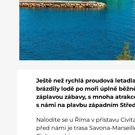
Ještě než rychlá proudová letadl
brázdily lodě po moři úplně běžně.
záplavou zábavy, s mnoha atrak
s námi na plavbu západním Stře
Nalodíte se u Říma v přístavu Civi
před námi je trasa Savona-Marseil