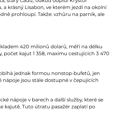
, starý Cádiz, odkud odplul Kryštof
a krásný Lisabon, ve kterém jezdí na okolní
dně prohloupí. Takže: vzhůru na parník, ale
ákladem 420 milionů dolarů, měří na délku
ny, počet kajut 1 358, maximu cestujících 3 470
probíhá jednak formou nonstop-bufetů, jen
ké nápoje jsou stále dostupné v čepujících
é nápoje v barech a další služby, které se
ke kajutě. Tuto útratu pasažér zaplatí po