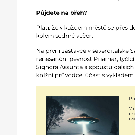
Půjdete na břeh?
Platí, že v každém městě se přes de
kolem sedmé večer.
Na první zastávce v severoitalské 
renesanční pevnost Priamar, tyčíc
Signora Assunta a spoustu dalších p
knižní průvodce, účast s výkladem s
Po
mi
V n
oko
na
teor
po
mi