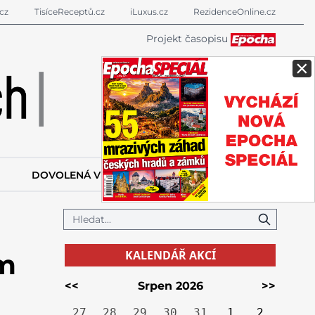
cz
TisíceReceptů.cz
iLuxus.cz
RezidenceOnline.cz
Projekt časopisu
×
DOVOLENÁ V ZAHRANIČÍ
KALENDÁŘ AKCÍ
KALENDÁŘ AKCÍ
ím
<<
Srpen 2026
>>
27
28
29
30
31
1
2