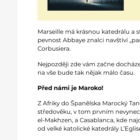
Marseille má krásnou katedrálu a st
pevnost Abbaye znalci navštíví „pa
Corbusiera.
Nejpozději zde vám začne docházet,
na vše bude tak nějak málo času.
Před námi je Maroko!
Z Afriky do Španělska Marocký Ta
středověku, v tom prvním nevynech
el-Makhzen, a Casablanca, kde naj
od velké katolické katedrály L’Egl