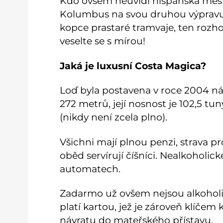
Kdo ovšem neuvidí hispánská města
Kolumbus na svou druhou výpravu, 
kopce prastaré tramvaje, ten rozho
veselte se s mírou!
Jaká je luxusní Costa Magica?
Loď byla postavena v roce 2004 n
272 metrů, její nosnost je 102,5 tu
(nikdy není zcela plno).
Všichni mají plnou penzi, strava 
oběd servírují číšníci. Nealkoholic
automatech.
Zadarmo už ovšem nejsou alkoholick
platí kartou, jež je zároveň klíčem 
návratu do mateřského přístavu.