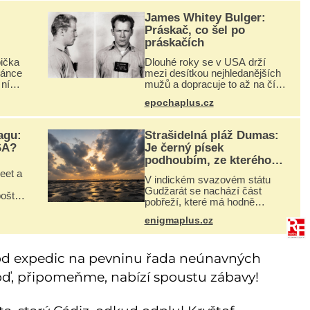
James Whitey Bulger:
Práskač, co šel po
práskačích
bička
Dlouhé roky se v USA drží
dánce
mezi desítkou nejhledanějších
ní
mužů a dopracuje to až na číslo
ky
dvě – hned po Usámovi bin
epochaplus.cz
áda
Ládinovi (1957–2011). To je
 a na
James „Whitey“ Bulger (1929–
2018) viněný ze spoluúčasti na
agu:
Strašidelná pláž Dumas:
SA?
Je černý písek
podhoubím, ze kterého
roste zlo?
eet a
V indickém svazovém státu
Gudžarát se nachází část
ošta.
pobřeží, které má hodně
is ani
temnou pověst. Jistě k tomu
rý
enigmaplus.cz
přispívá i černý písek této
i
pláže. Proč má pláž takové
y t
netypické zbarvení? Nakolik
již od expedic na pevninu řada neúnavných
jsou pravdivé
ď, připomeňme, nabízí spoustu zábavy!