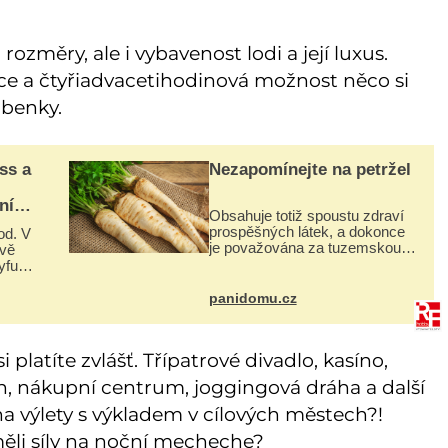
změry, ale i vybavenost lodi a její luxus.
ace a čtyřiadvacetihodinová možnost něco si
ubenky.
ss a
Nezapomínejte na petržel
:
ní
Obsahuje totiž spoustu zdraví
prospěšných látek, a dokonce
od. V
je považována za tuzemskou
ově
superpotravinu. Zázrak plný
yfuss
vitaminů V petrželi najdete
ytky
vitaminy B1, B2, B3, B6,
 po
panidomu.cz
provitamin A, vitamin E a
esu
 platíte zvlášť. Třípatrové divadlo, kasíno,
án, nákupní centrum, joggingová dráha a další
a výlety s výkladem v cílových městech?!
měli síly na noční mecheche?