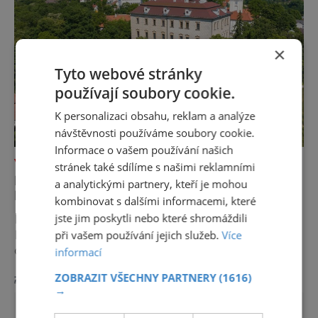
v p
×
Tyto webové stránky
používají soubory cookie.
K personalizaci obsahu, reklam a analýze
návštěvnosti používáme soubory cookie.
Informace o vašem používání našich
VÝLETY ZA POZNÁNÍM
stránek také sdílíme s našimi reklamními
EXKURZE DO DĚJIN NA ZÁMKU
a analytickými partnery, kteří je mohou
BENÁTKY NAD JIZEROU
kombinovat s dalšími informacemi, které
jste jim poskytli nebo které shromáždili
Dominantou města je barokní zámek
Benátky nad Jizerou, v jehož zdech se psaly
při vašem používání jejich služeb.
Více
dějiny a pobývali skuteční velikáni.
informací
Fenomenální dánský astronom Tycho Brahe
ZOBRAZIT VŠECHNY PARTNERY
(1616)
zobrazit více >>
tu prováděl svá slavná astronomická měření
→
a za zavřenými dveřmi laboratoří hledal
elixíry pro lidstvo. Došlo zde i k osudové