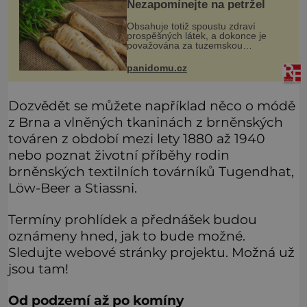
Nezapomínejte na petržel
Obsahuje totiž spoustu zdraví
prospěšných látek, a dokonce je
považována za tuzemskou
superpotravinu. Zázrak plný
vitaminů V petrželi najdete vitaminy
panidomu.cz
B1, B2, B3, B6, provitamin A, vitamin
E a
Dozvědět se můžete například něco o módě
z Brna a vlněných tkaninách z brněnských
továren z období mezi lety 1880 až 1940
nebo poznat životní příběhy rodin
brněnských textilních továrníků Tugendhat,
Löw-Beer a Stiassni.
Termíny prohlídek a přednášek budou
oznámeny hned, jak to bude možné.
Sledujte webové stránky projektu. Možná už
jsou tam!
Od podzemí až po komíny