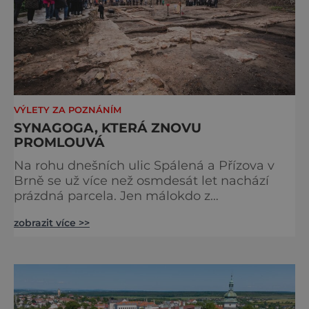
VÝLETY ZA POZNÁNÍM
SYNAGOGA, KTERÁ ZNOVU
PROMLOUVÁ
Na rohu dnešních ulic Spálená a Přízova v
Brně se už více než osmdesát let nachází
prázdná parcela. Jen málokdo z
kolemjdoucích tuší, že právě zde stála jedna
zobrazit více >>
z největších synagog v českých zemích –
monumentální stavba, která byla po
desetiletí symbolem sebevědomé a
prosperující židovské komunity. Brněnská
Velká synagoga byla slavnostně otevřena v
roce 1856, v době, kdy se město proměňovalo