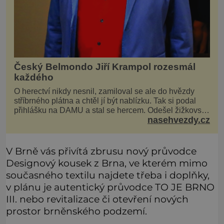
Český Belmondo Jiří Krampol rozesmál
každého
O herectví nikdy nesnil, zamiloval se ale do hvězdy
stříbrného plátna a chtěl jí být nablízku. Tak si podal
přihlášku na DAMU a stal se hercem. Odešel žižkovský
nasehvezdy.cz
matador, který všude rozdával humor, i když jemu
samotnému do smíchu zrovna nebylo. Do poslední
chvíle bojoval hlavně svým optimismem a vti
V Brně vás přivítá zbrusu nový průvodce
Designový kousek z Brna, ve kterém mimo
současného textilu najdete třeba i doplňky,
v plánu je autentický průvodce TO JE BRNO
III. nebo revitalizace či otevření nových
prostor brněnského podzemí.