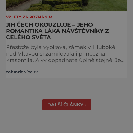
VÝLETY ZA POZNÁNÍM
JIH ČECH OKOUZLUJE – JEHO
ROMANTIKA LÁKÁ NÁVŠTĚVNÍKY Z
CELÉHO SVĚTA
Přestože byla vybíravá, zámek v Hluboké
nad Vltavou si zamilovala i princezna
Krasomila. A vy dopadnete úplně stejně. Je
totiž jedním z nejkrásnějších u nás. Vypadá
zobrazit více >>
jako nazdobený bílý dort na svatební tabuli.
Právě proto tam proudí desítky tisíc turistů.
Zámek, který najdete 9 kilometrů od
Českých Budějovic, byl inspirován anglickým
královským
DALŠÍ ČLÁNKY ›