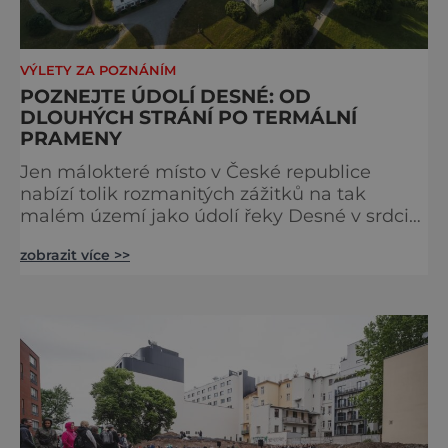
VÝLETY ZA POZNÁNÍM
POZNEJTE ÚDOLÍ DESNÉ: OD
DLOUHÝCH STRÁNÍ PO TERMÁLNÍ
PRAMENY
Jen málokteré místo v České republice
nabízí tolik rozmanitých zážitků na tak
malém území jako údolí řeky Desné v srdci
Jeseníků. Během jediného dne můžete
zobrazit více >>
nahlédnout do útrob jedné z
nejvýznamnějších vodních elektráren v
Evropě, vydat se na horské hřebeny, projet se
na koloběžce a den zakončit poznáváním
památek ve Velkých Losinách nebo v
termálním parku. [caption
id="attachment_92379" align="