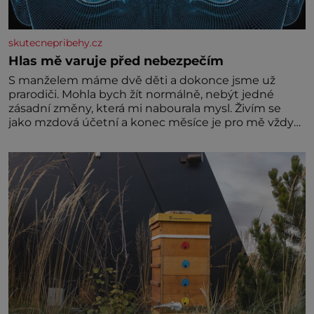
skutecnepribehy.cz
Hlas mě varuje před nebezpečím
S manželem máme dvě děti a dokonce jsme už
prarodiči. Mohla bych žít normálně, nebýt jedné
zásadní změny, která mi nabourala mysl. Živím se
jako mzdová účetní a konec měsíce je pro mě vždy
velice psychicky náročným obdobím. Od té chvíle, co
máme vnoučata, mi dcera čím dál častěji volá o
pomoc, co se hlídání týče. Dalo by se