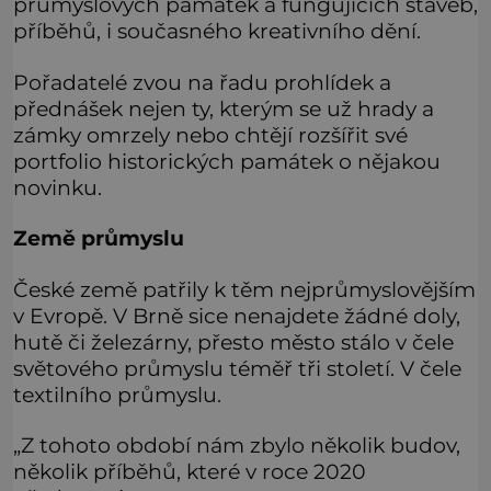
průmyslových památek a fungujících staveb,
příběhů, i současného kreativního dění.
Pořadatelé zvou na řadu prohlídek a
přednášek nejen ty, kterým se už hrady a
zámky omrzely nebo chtějí rozšířit své
portfolio historických památek o nějakou
novinku.
Země průmyslu
České země patřily k těm nejprůmyslovějším
v Evropě. V Brně sice nenajdete žádné doly,
hutě či železárny, přesto město stálo v čele
světového průmyslu téměř tři století. V čele
textilního průmyslu.
„Z tohoto období nám zbylo několik budov,
několik příběhů, které v roce 2020