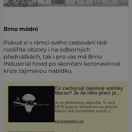
Brno módní
Pokud si v rámci svého cestování rádi
rozšíříte obzory i na odborných
přednáškách, tak i pro vás má Brno
INdustrial hned po skončení koronavirové
krize zajímavou nabídku.
Co zachycují tajemné snímky
Marsu? Je na něm přeci jen
voda?
Je to přelomový okamžik. V roce
1976 poprvé dosednou na povrch
Marsu dvě pozemské sondy z
amerického vesmírného programu
Viking, které jsou schopny pořídit
enigmaplus.cz
fotografie záhadami opředené rudé
planety. V