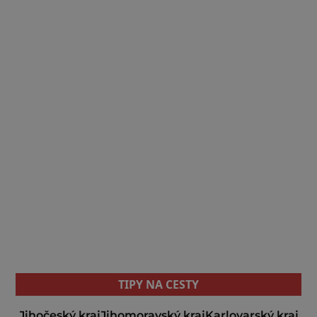
TIPY NA CESTY
Jihočeský kraj
Jihomoravský kraj
Karlovarský kraj