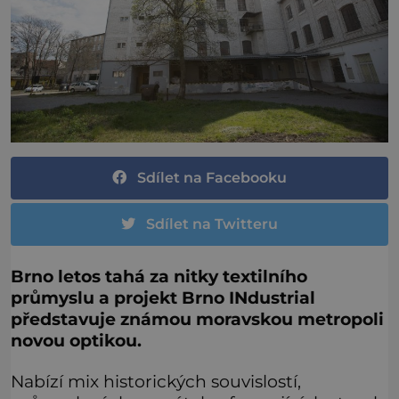
Sdílet na Facebooku
Sdílet na Twitteru
Brno letos tahá za nitky textilního
průmyslu a projekt Brno INdustrial
představuje známou moravskou metropoli
novou optikou.
Nabízí mix historických souvislostí,