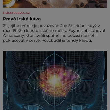
tisicereceptu.cz
Pravá irská káva
Za jejího tvůrce je považován Joe Sharidan, když v
roce 1943 u letiště irského města Foynes obsluhoval
Američany, kteří kvůli špatnému počasí nemohli
pokračovat v cestě. Povzbudil je tehdy kávou,