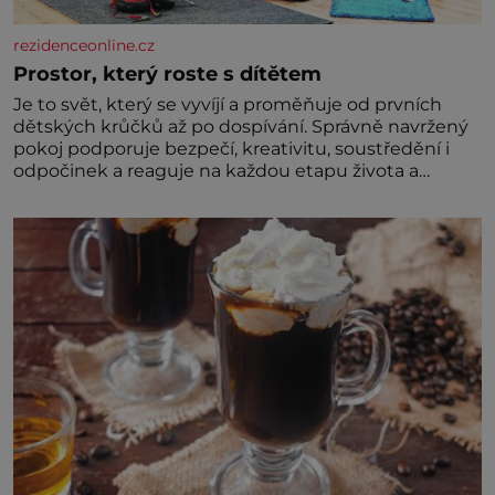
rezidenceonline.cz
Prostor, který roste s dítětem
Je to svět, který se vyvíjí a proměňuje od prvních
dětských krůčků až po dospívání. Správně navržený
pokoj podporuje bezpečí, kreativitu, soustředění i
odpočinek a reaguje na každou etapu života a
specifické potřeby dítěte. Pro nejmenší je klíčová
jednoduchost, měkkost a bezpečí, proto by pokoj
miminka měl působit především klidně a útulně.
Předškolní věk je