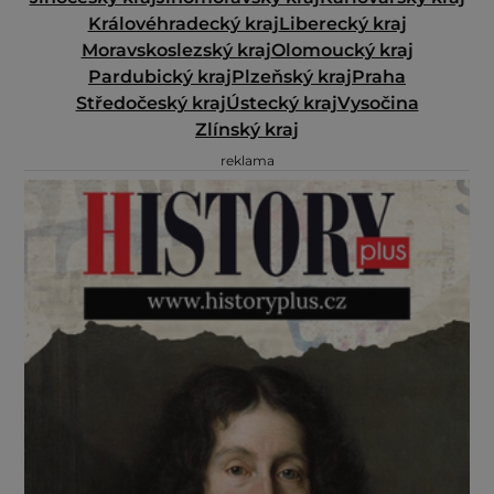
Královéhradecký kraj
Liberecký kraj
Moravskoslezský kraj
Olomoucký kraj
Pardubický kraj
Plzeňský kraj
Praha
Středočeský kraj
Ústecký kraj
Vysočina
Zlínský kraj
reklama