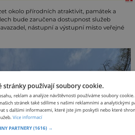
však naznačuje, že právě tato
strate
et okolo přírodních atraktivit, památek a
valech bude zaručena dostupnost služeb
zavazadel, nástupní a výstupní místo veřejné
 stránky používají soubory cookie.
obsahu, reklam a analýze návštěvnosti používáme soubory cookie.
ašich stránek také sdílíme s našimi reklamními a analytickými par
 s dalšími informacemi, které jste jim poskytli nebo které shro
služeb.
Více informací
HNY PARTNERY
(1616) →