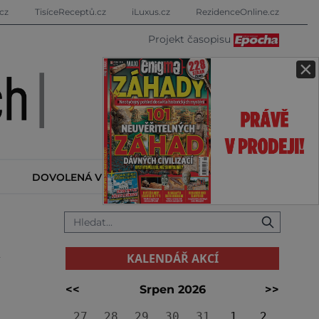
cz
TisíceReceptů.cz
iLuxus.cz
RezidenceOnline.cz
Projekt časopisu
×
DOVOLENÁ V ZAHRANIČÍ
KALENDÁŘ AKCÍ
KALENDÁŘ AKCÍ
<<
Srpen 2026
>>
27
28
29
30
31
1
2