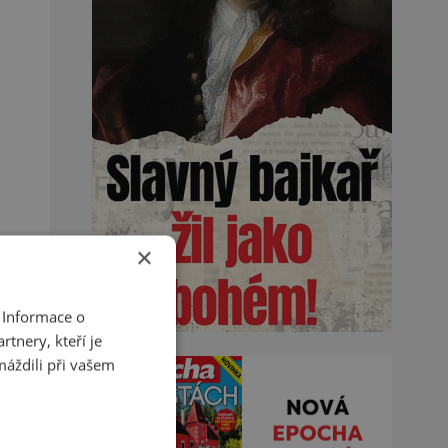
×
 Informace o
tnery, kteří je
máždili při vašem