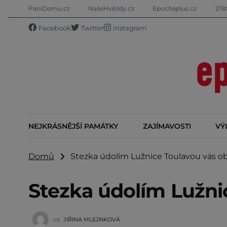
PaníDomu.cz
NašeHvězdy.cz
Epochaplus.cz
21St
Facebook
Twitter
Instagram
NEJKRÁSNĚJŠÍ PAMÁTKY
ZAJÍMAVOSTI
VÝ
Domů
Stezka údolím Lužnice Toulavou vás o
Stezka údolím Lužni
od
JIŘINA MLEJNKOVÁ