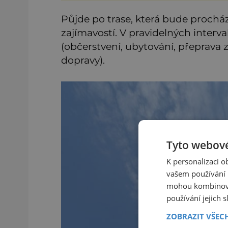
ryze pracovní cestou se
zištnými úmysly.
Půjde po trase, která bude procház
zajímavostí. V pravidelných inter
(občerstvení, ubytování, přeprava 
dopravy).
Tyto webové
K personalizaci 
vašem používání n
mohou kombinovat
používání jejich 
ZOBRAZIT VŠEC