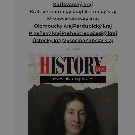
Karlovarský kraj
Královéhradecký kraj
Liberecký kraj
Moravskoslezský kraj
Olomoucký kraj
Pardubický kraj
Plzeňský kraj
Praha
Středočeský kraj
Ústecký kraj
Vysočina
Zlínský kraj
reklama