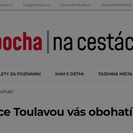
oleti.cz
EnigmaPlus.cz
EpochálníSvět.cz
SkutečnéPříběhy.
LETY ZA POZNÁNÍM
KAM S DĚTMI
TAJEMNÁ MÍSTA
bohatí
ce Toulavou vás obohatí