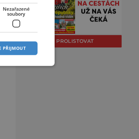
Nezařazené
soubory
PROLISTOVAT
E PŘIJMOUT