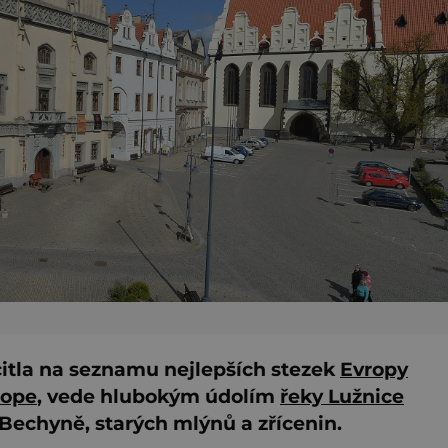
ocitla na seznamu nejlepších stezek
Evropy
rope
, vede hlubokým údolím
řeky Lužnice
Bechyně, starých mlýnů a zřícenin.