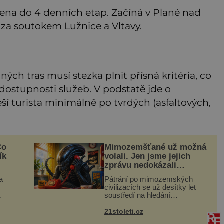
ělena do 4 denních etap. Začíná v Plané nad
 za soutokem Lužnice a Vltavy.
ých tras musí stezka plnit přísná kritéria, co
a dostupnosti služeb. V podstatě jde o
ěší turista minimálně po tvrdých (asfaltových,
Co
Mimozemšťané už možná
ík
volali. Jen jsme jejich
zprávu nedokázali
rozpoznat
a
Pátrání po mimozemských
civilizacích se už desítky let
soustředí na hledání
úzkopásmových rádiových
šak
signálů, které by příroda sama
21stoleti.cz
, ale
vytvořila jen stěží. Nová studie