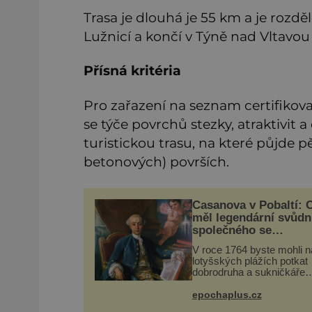
Trasa je dlouhá je 55 km a je rozd
Lužnicí a končí v Týně nad Vltavou
Přísná kritéria
Pro zařazení na seznam certifikovan
se týče povrchů stezky, atraktivit 
turistickou trasu, na které půjde p
betonových) površích.
Casanova v Pobaltí: 
měl legendární svůdn
společného se
svobodnými zednáři?
V roce 1764 byste mohli n
lotyšských plážích potkat
dobrodruha a sukničkáře
Giacoma Casanovu. Jeho
cesta k Baltskému moři v
epochaplus.cz
nebyla turistickým výletem