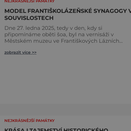
NEJKRÁSNĚJŠÍ PAMÁTKY
MODEL FRANTIŠKOLÁZEŇSKÉ SYNAGOGY 
SOUVISLOSTECH
Dne 27. ledna 2025, tedy v den, kdy si
připomínáme oběti šoa, byl na vernisáži v
Městském muzeu ve Františkových Lázních
představen model synagogy, která byla nacisty
zobrazit více >>
zničena v roce 1938. Do lázeňského města se tak
více než symbolicky vrátil židovský svatostánek.
Autorem modelu je Bohuslav Karban z Aše.
Připomeňme si nyní některé události spojené s
touto významnou stavbou. [gallery ids="917
NEJKRÁSNĚJŠÍ PAMÁTKY
KRÁSA I TAJEMSTVÍ HISTORICKÉHO