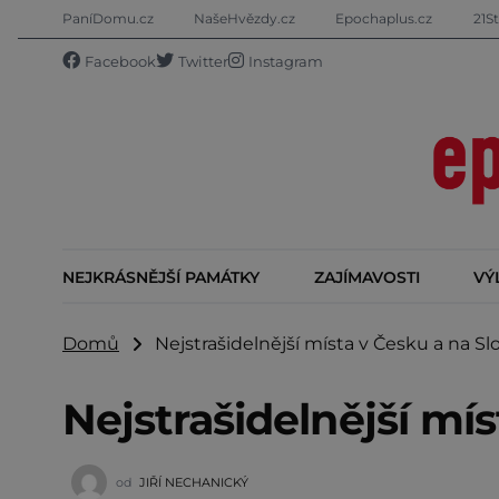
PaníDomu.cz
NašeHvězdy.cz
Epochaplus.cz
21St
Facebook
Twitter
Instagram
NEJKRÁSNĚJŠÍ PAMÁTKY
ZAJÍMAVOSTI
VÝ
Domů
Nejstrašidelnější místa v Česku a na Sl
Nejstrašidelnější mí
od
JIŘÍ NECHANICKÝ