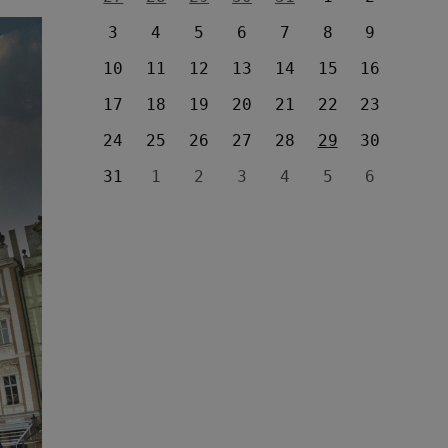
3
4
5
6
7
8
9
10
11
12
13
14
15
16
17
18
19
20
21
22
23
24
25
26
27
28
29
30
31
1
2
3
4
5
6