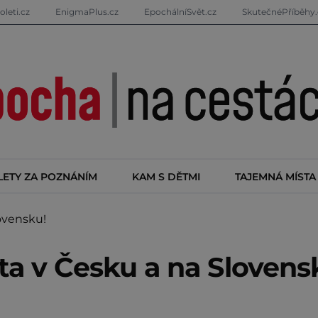
oleti.cz
EnigmaPlus.cz
EpochálníSvět.cz
SkutečnéPříběhy.
LETY ZA POZNÁNÍM
KAM S DĚTMI
TAJEMNÁ MÍSTA
ovensku!
sta v Česku a na Slovens