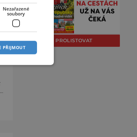
Nezařazené
soubory
PROLISTOVAT
E PŘIJMOUT
E
í