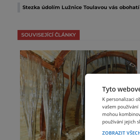
Stezka údolím Lužnice Toulavou vás obohatí
SOUVISEJÍCÍ ČLÁNKY
Tyto webové
K personalizaci 
vašem používání n
mohou kombinovat
používání jejich 
ZOBRAZIT VŠEC