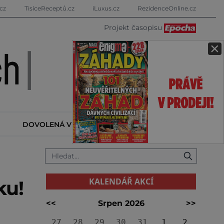
cz
TisíceReceptů.cz
iLuxus.cz
RezidenceOnline.cz
Projekt časopisu
×
DOVOLENÁ V ZAHRANIČÍ
KALENDÁŘ AKCÍ
KALENDÁŘ AKCÍ
ku!
<<
Srpen 2026
>>
27
28
29
30
31
1
2