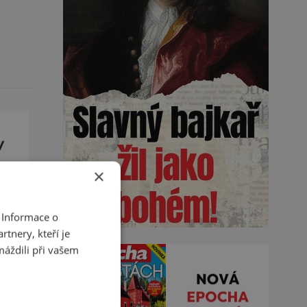
V
×
ary
 Informace o
tnery, kteří je
máždili při vašem