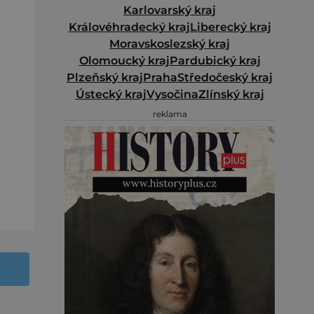
Karlovarský kraj
Královéhradecký kraj
Liberecký kraj
Moravskoslezský kraj
Olomoucký kraj
Pardubický kraj
Plzeňský kraj
Praha
Středočeský kraj
Ústecký kraj
Vysočina
Zlínský kraj
reklama