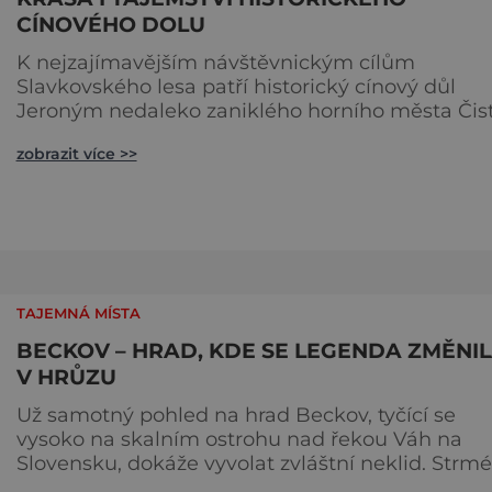
CÍNOVÉHO DOLU
K nejzajímavějším návštěvnickým cílům
Slavkovského lesa patří historický cínový důl
Jeroným nedaleko zaniklého horního města Čist
Dolovat se v něm začalo už ve středověku. Náro
zobrazit více >>
kulturní památka je dnes přístupná veřejnosti a
hojně vyhledávaná turisty, kteří si zde mohou
učinit poměrně konkrétní představu o namáha
práci tehdejších horníků. [gallery
ids="91631,91630,91632,91633,91634,91635,9
TAJEMNÁ MÍSTA
BECKOV – HRAD, KDE SE LEGENDA ZMĚNI
V HRŮZU
Už samotný pohled na hrad Beckov, tyčící se
vysoko na skalním ostrohu nad řekou Váh na
Slovensku, dokáže vyvolat zvláštní neklid. Strmé
hradby, z nichž se otevírá dechberoucí výhled d