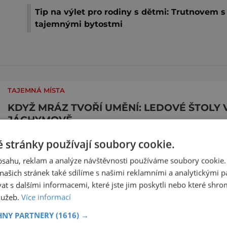
Tip na výlet pro rodiny s dětmi: Trutnovem s
tajemnými bytostmi
TAJEMNÁ MÍSTA
KDYŽ MRÁZ TVOŘÍ UMĚNÍ: LEDOVÉ ŠTOLY 
JÁCHYMOVĚ
V hlubinách jáchymovských dolů vzniká každou
 stránky používají soubory cookie.
zimu neobyčejná podívaná. Mrazivý vzduch a
kapající voda zde vytvářejí fascinující ledové útv
obsahu, reklam a analýze návštěvnosti používáme soubory cookie.
připomínající křišťálové sochy. Toto jedinečné
ašich stránek také sdílíme s našimi reklamními a analytickými par
zobrazit více >>
„ledové království“ však s příchodem jara rychle
 s dalšími informacemi, které jste jim poskytli nebo které shro
mizí – a zůstávají po něm jen fotografie a
služeb.
Více informací
vzpomínky. Zima dokáže v přírodě vytvářet n
HNY PARTNERY
(1616) →