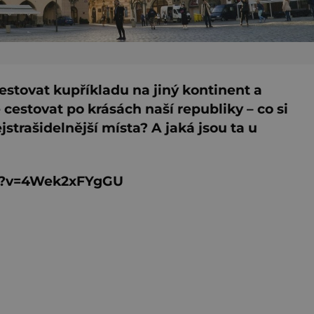
stovat kupříkladu na jiný kontinent a
 cestovat po krásách naší republiky – co si
ejstrašidelnější místa? A jaká jsou ta u
ch?v=4Wek2xFYgGU