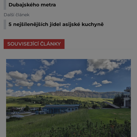
Dubajského metra
Další článek
5 nejšílenějších jídel asijské kuchyně
SOUVISEJÍCÍ ČLÁNKY