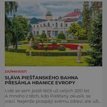
podobě. Města s neopakovatelnou
atmosférou Vydejte se s námi na prohlídku
měst, která patří k
ZAJÍMAVOSTI
SLÁVA PIEŠŤANSKÉHO BAHNA
PŘESÁHLA HRANICE EVROPY
Lidé se sem jezdí léčit už celých 200 let.
A mnoho z těch, kdo Piešťany okusili, se
vrací. Nejenže prospějí svému zdraví, ale užijí
si tu i bohatý společenský život. Když se