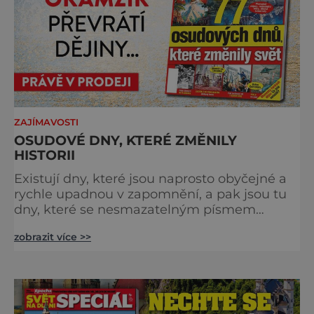
ZAJÍMAVOSTI
OSUDOVÉ DNY, KTERÉ ZMĚNILY
HISTORII
Existují dny, které jsou naprosto obyčejné a
rychle upadnou v zapomnění, a pak jsou tu
dny, které se nesmazatelným písmem
otisknou do lidské historie, a je jedno, jestli
zobrazit více >>
dojde k významnému objevu nebo děsivé
katastrofě. Vezměte si k ruce kalendář a
projděte společně s námi historii křížem
krážem. Je 10. dubna roku 49 př. n. l. a na
břehu říčky Rubikon pronáší Gaius Julius