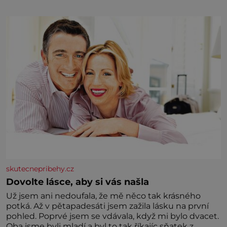
skutecnepribehy.cz
Dovolte lásce, aby si vás našla
Už jsem ani nedoufala, že mě něco tak krásného
potká. Až v pětapadesáti jsem zažila lásku na první
pohled. Poprvé jsem se vdávala, když mi bylo dvacet.
Oba jsme byli mladí a byl to tak říkajíc sňatek z