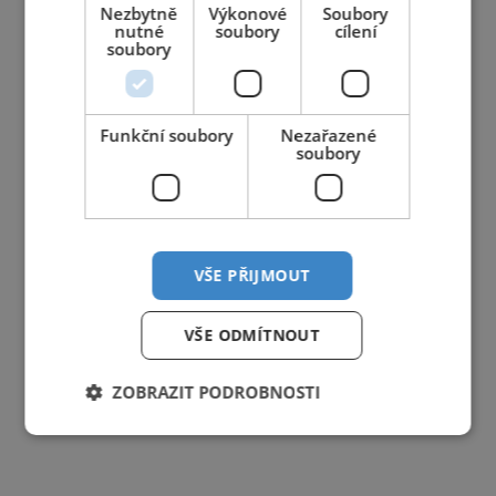
10
11
12
13
14
15
16
Nezbytně
Výkonové
Soubory
nutné
soubory
cílení
17
18
19
20
21
22
23
soubory
24
25
26
27
28
29
30
31
1
2
3
4
5
6
Funkční soubory
Nezařazené
soubory
VŠE PŘIJMOUT
VŠE ODMÍTNOUT
ZOBRAZIT PODROBNOSTI