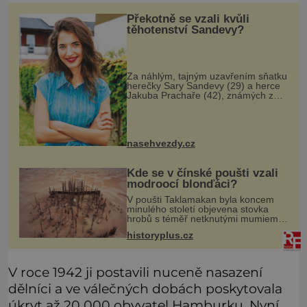
Překotně se vzali kvůli
těhotenství Sandevy?
Za náhlým, tajným uzavřením sňatku
herečky Sary Sandevy (29) a herce
Jakuba Prachaře (42), známých ze
seriálu Jakub a Sara, se skrývá
možná mnohem víc než jen touha
posvětit čirou lásku! Vynořily se
nasehvezdy.cz
Kde se v čínské poušti vzali
modroocí blonďáci?
V poušti Taklamakan byla koncem
minulého století objevena stovka
hrobů s téměř netknutými mumiemi.
Všichni mrtví byli pohřbeni s úctou a
historyplus.cz
četnými milodary. Asi nejvíc přitom
vědce zaujal hrob tříměsíčn
V roce 1942 ji postavili nuceně nasazení
dělníci a ve válečných dobách poskytovala
úkryt až 20 000 obyvatel Hamburku. Nyní