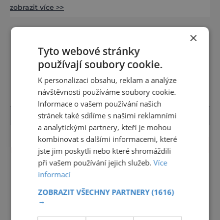
zobrazit více >>
řekne slovenské lázně, Piešťany bývají první
volbou. Jejich věhlas je mezinárodní. A není
divu. Město rozprostřené na březích řeky
×
Váhu je proslulé termálními prameny
Tyto webové stránky
DALŠÍ ČLÁNKY ›
používají soubory cookie.
K personalizaci obsahu, reklam a analýze
návštěvnosti používáme soubory cookie.
Informace o vašem používání našich
stránek také sdílíme s našimi reklamními
a analytickými partnery, kteří je mohou
kombinovat s dalšími informacemi, které
KALENDÁŘ AKCÍ
jste jim poskytli nebo které shromáždili
při vašem používání jejich služeb.
Více
<<
Srpen 2026
>>
informací
27
28
29
30
31
1
2
ZOBRAZIT VŠECHNY PARTNERY
(1616)
→
3
4
5
6
7
8
9