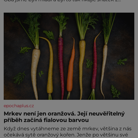
rozumu. Rodiče nás dali dohromady, Toník byl dobře
zaopatřený mladý muž. Manželství nám oběma moc
nesvědčilo, brzy jsme zjistili, že
epochaplus.cz
Mrkev není jen oranžová. Její neuvěřitelný
příběh začíná fialovou barvou
Když dnes vytáhneme ze země mrkev, většina z nás
očekává sytě oranžový kořen. Jenže po většinu své