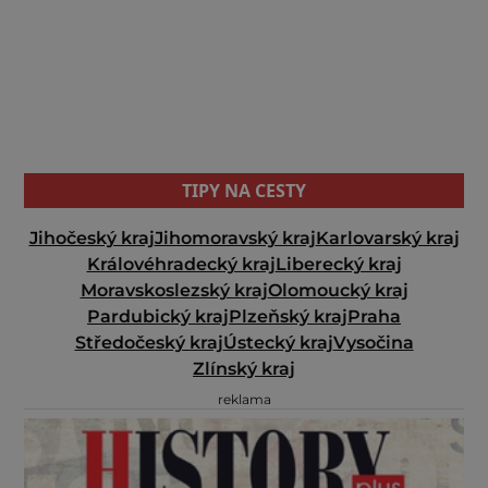
TIPY NA CESTY
Jihočeský kraj
Jihomoravský kraj
Karlovarský kraj
Královéhradecký kraj
Liberecký kraj
Moravskoslezský kraj
Olomoucký kraj
Pardubický kraj
Plzeňský kraj
Praha
Středočeský kraj
Ústecký kraj
Vysočina
Zlínský kraj
reklama