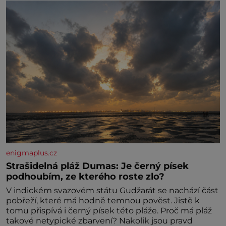
enigmaplus.cz
Strašidelná pláž Dumas: Je černý písek
podhoubím, ze kterého roste zlo?
V indickém svazovém státu Gudžarát se nachází část
pobřeží, které má hodně temnou pověst. Jistě k
tomu přispívá i černý písek této pláže. Proč má pláž
takové netypické zbarvení? Nakolik jsou pravd