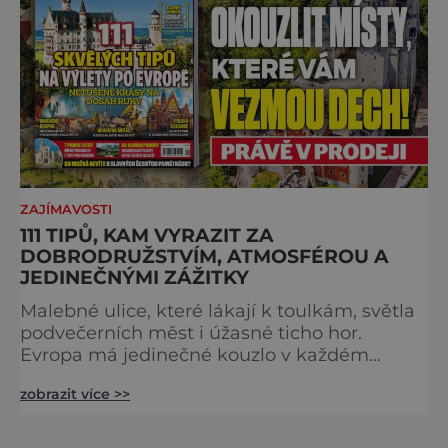
Caesar svou slavnou vě
ZAJÍMAVOSTI
111 TIPŮ, KAM VYRAZIT ZA
DOBRODRUŽSTVÍM, ATMOSFÉROU A
JEDINEČNÝMI ZÁŽITKY
Malebné ulice, které lákají k toulkám, světla
podvečerních měst i úžasné ticho hor.
Evropa má jedinečné kouzlo v každém
období. Nové číslo Světa na dlani Speciál vás
zobrazit více >>
zve na cestu plnou inspirace, dobrodružství i
romantiky. Přinášíme vám 111 skvělých tipů,
kam vyrazit. Objevte krásu Evropy v celé její