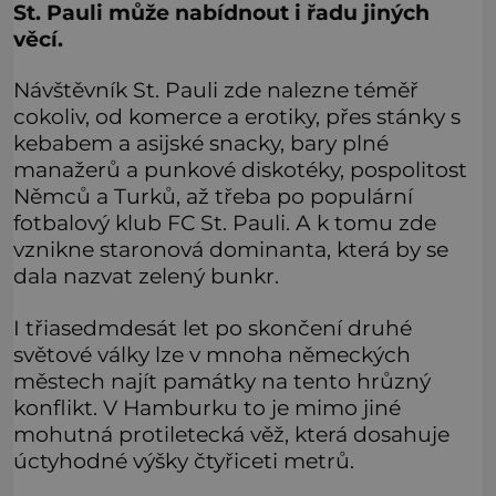
St. Pauli může nabídnout i řadu jiných
věcí.
Návštěvník St. Pauli zde nalezne téměř
cokoliv, od komerce a erotiky, přes stánky s
kebabem a asijské snacky, bary plné
manažerů a punkové diskotéky, pospolitost
Němců a Turků, až třeba po populární
fotbalový klub FC St. Pauli. A k tomu zde
vznikne staronová dominanta, která by se
dala nazvat zelený bunkr.
I třiasedmdesát let po skončení druhé
světové války lze v mnoha německých
městech najít památky na tento hrůzný
konflikt. V Hamburku to je mimo jiné
mohutná protiletecká věž, která dosahuje
úctyhodné výšky čtyřiceti metrů.