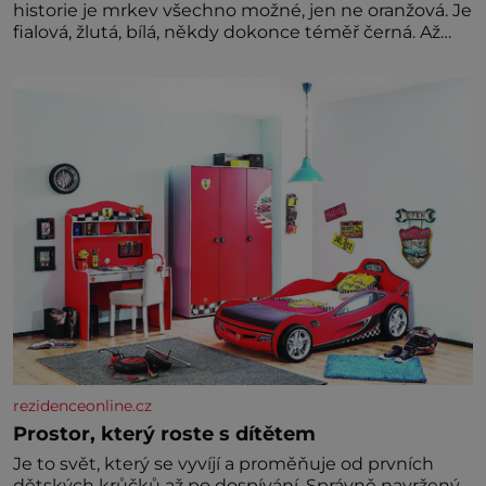
historie je mrkev všechno možné, jen ne oranžová. Je
fialová, žlutá, bílá, někdy dokonce téměř černá. Až
díky stovkám let pečlivého šlechtění se z ní stává
zelenina, bez které si českou zahradu ani
nedokážeme představit. Její příběh je
rezidenceonline.cz
Prostor, který roste s dítětem
Je to svět, který se vyvíjí a proměňuje od prvních
dětských krůčků až po dospívání. Správně navržený