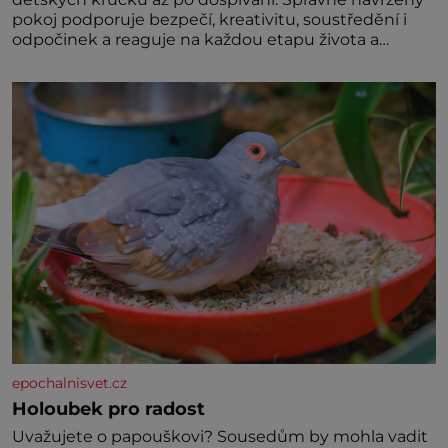
pokoj podporuje bezpečí, kreativitu, soustředění i
odpočinek a reaguje na každou etapu života a
specifické potřeby dítěte. Pro nejmenší je klíčová
jednoduchost, měkkost a bezpečí, proto by pokoj
miminka měl působit především klidně a útulně.
Předškolní věk je
epochalnisvet.cz
Holoubek pro radost
Uvažujete o papouškovi? Sousedům by mohla vadit