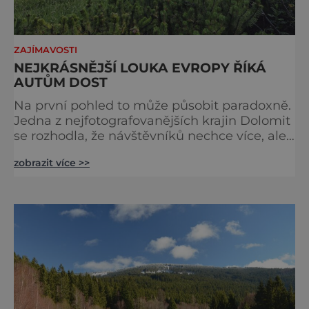
ZAJÍMAVOSTI
NEJKRÁSNĚJŠÍ LOUKA EVROPY ŘÍKÁ
AUTŮM DOST
Na první pohled to může působit paradoxně.
Jedna z nejfotografovanějších krajin Dolomit
se rozhodla, že návštěvníků nechce více, ale
méně. Alpe di Siusi, největší vysokohorská
zobrazit více >>
louka v Evropě, zavádí od léta 2026 nová
pravidla příjezdu, která mají jediný cíl –
zachovat místo, kvůli němuž sem lidé
přijíždějí. Nejde o boj proti turistům. Jde o
ochranu krajiny, která už nechce být obětí
vlastního úspě