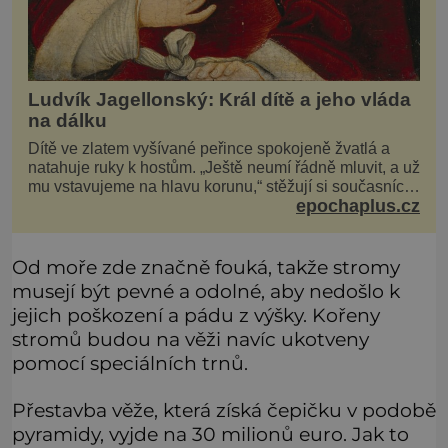
Ludvík Jagellonský: Král dítě a jeho vláda
na dálku
Dítě ve zlatem vyšívané peřince spokojeně žvatlá a
natahuje ruky k hostům. „Ještě neumí řádně mluvit, a už
mu vstavujeme na hlavu korunu,“ stěžují si současníci,
epochaplus.cz
pro které je k neuvěření, že droboučký princ se dnes
stal králem. Otázka za milion, na niž by všichni,
zejména stárnoucí a nemocný král Vl
Od moře zde značně fouká, takže stromy
musejí být pevné a odolné, aby nedošlo k
jejich poškození a pádu z výšky. Kořeny
stromů budou na věži navíc ukotveny
pomocí speciálních trnů.
Přestavba věže, která získá čepičku v podobě
pyramidy, vyjde na 30 milionů euro. Jak to