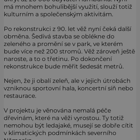
má mnohem bohulibější využití, slouží totiž
kulturním a společenským aktivitám.
Po rekonstrukci z 90. let věž nyní čeká další
obměna. Šedivá stavba se oblékne do
zeleného a promění se v park, ve kterém
bude více než 200 stromů. Věž zároveň ještě
naroste, a to o třetinu. Po dokončení
rekonstrukce bude měřit šedesát metrů.
Nejen, že ji obalí zeleň, ale v jejich útrobách
vzniknou sportovní hala, koncertní síň nebo
restaurace.
V projektu je věnována nemalá péče
dřevinám, které na věži vyrostou. Ty totiž
nemohou být ledajaké, musejí se dobře cítit
v klimatických podmínkách severního