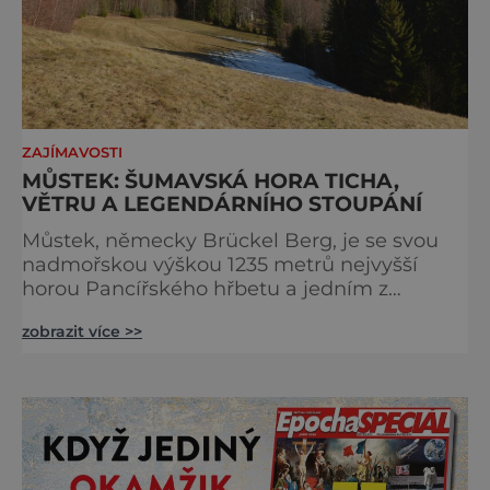
ZAJÍMAVOSTI
MŮSTEK: ŠUMAVSKÁ HORA TICHA,
VĚTRU A LEGENDÁRNÍHO STOUPÁNÍ
Můstek, německy Brückel Berg, je se svou
nadmořskou výškou 1235 metrů nejvyšší
horou Pancířského hřbetu a jedním z
nejcharakterističtějších vrcholů západní
zobrazit více >>
Šumavy. Přestože nestojí v centru hlavních
turistických proudů jako Velký Javor či
Poledník, právě v tom spočívá jeho síla.
Můstek si dodnes uchovává syrový horský
charakter, klid a zvláštní atmosféru
šumavských hřebenů, kde se střídá hustý les