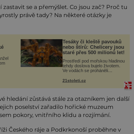
 zastavit se a přemýšlet. Co jsou zač? Proč tu
yrostly právě tady? Na některé otázky je
Tesáky či kleště pavouků
ké
nebo štírů: Chelicery jsou
staré přes 500 milionů let!
anžel
Prostředí pod mořskou hladinou
sem
tehdy doslova bujelo životem.
Ve vodách se proháněli
či
nejroztodivnější živočichové –
ná je
trilobiti, medúzy či hlavonožci. V
21stoleti.cz
 na
dávném kambriu žil také
m
prazvláštní stonožce podob
é hledání zůstává stále za otazníkem jen další
ejich poselství zařadilo hořické muzeum
sem pokory, vnitřního klidu a rozjímání.
íži Českého ráje a Podkrkonoší proběhne v