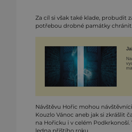
Za cíl si však také klade, probudit
potřebou drobné památky chránit j
Ja
Na 
vy
ma
zv
ko
ob
Návštěvu Hořic mohou návštěvníci 
Kouzlo Vánoc aneb jak si zkrášlit č
na Hořicku i v celém Podkrkonoší. V
ledna příštího roku.