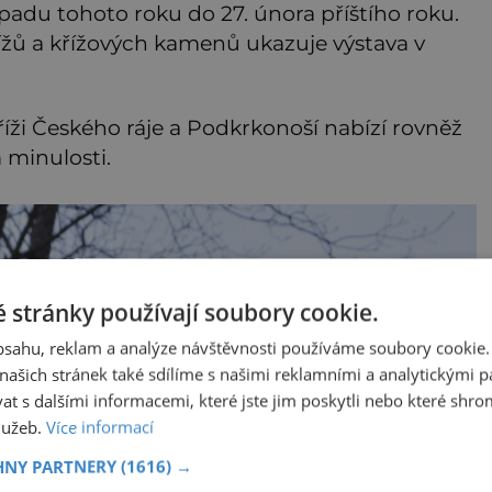
opadu tohoto roku do 27. února příštího roku.
žů a křížových kamenů ukazuje výstava v
ži Českého ráje a Podkrkonoší nabízí rovněž
 minulosti.
 stránky používají soubory cookie.
obsahu, reklam a analýze návštěvnosti používáme soubory cookie.
ašich stránek také sdílíme s našimi reklamními a analytickými par
 s dalšími informacemi, které jste jim poskytli nebo které shro
služeb.
Více informací
HNY PARTNERY
(1616) →