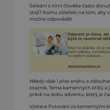
Setkání s nimi člověka často donutí
stojí? Komu záleželo na tom, aby v
možné odpovědět.
Odpustit je úleva, ale
bývá to nesmírně těž
Když se ukázalo, že si m
našel milenku, rozhodla j
se trpělivě vyčkávat,
přesvědčena, že se dříve 
později vrátí k rodině. Mož
skutecnepribehy.cz
to jedna z nejtěžších věcí
světě. Ale každý, kdo s tí
Někdy však i přes snahu a zdlouhav
otazník. Téma kamenných křížů a j
právě na dobu adventu, který je ča
Výstava Putování za kamennými kř