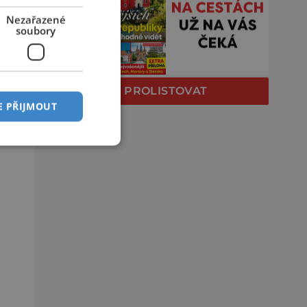
Nezařazené
soubory
PROLISTOVAT
E PŘIJMOUT