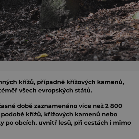
nných křížů, případně křížových kamenů,
u téměř všech evropských států.
učasné době zaznamenáno více než 2 800
podobě křížů, křížových kamenů nebo
y po obcích, uvnitř lesů, při cestách i mimo