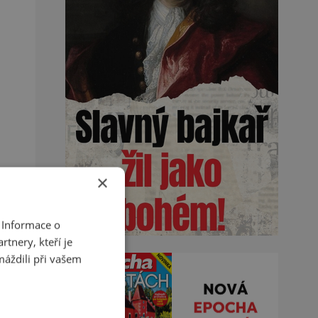
×
 Informace o
tnery, kteří je
máždili při vašem