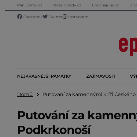
PaníDomu.cz
NašeHvězdy.cz
Epochaplus.cz
21St
Facebook
Twitter
Instagram
NEJKRÁSNĚJŠÍ PAMÁTKY
ZAJÍMAVOSTI
VÝ
Domů
Putování za kamennými kříži Českého r
Putování za kamenný
Podkrkonoší