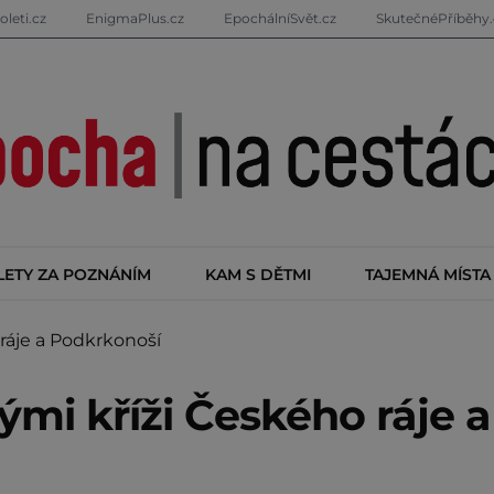
oleti.cz
EnigmaPlus.cz
EpochálníSvět.cz
SkutečnéPříběhy.
LETY ZA POZNÁNÍM
KAM S DĚTMI
TAJEMNÁ MÍSTA
áje a Podkrkonoší
mi kříži Českého ráje a