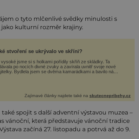
 zájem o tyto mlčenlivé svědky minulosti s
ako kulturní rozměr krajiny.
ké stvoření se ukrývalo ve skříni?
vysoké jsme si s holkami pořídily skříň ze skládky. Ta
dávala po nocích divné zvuky a zavírala uvnitř svoje nové
jitelky. Bydlela jsem se dvěma kamarádkami a bavilo nás
elebovat si náš byt. Skoro denně jsme tahaly domů různé
usky od babiček nebo z bazaru, jako třeba staré zrcadlo a
razy
Zajímavé články najdete také na
skutecnepribehy.cz
také spojit s další adventní výstavou muzea –
as vánoční, která představuje vánoční tradice
ýstava začíná 27. listopadu a potrvá až do 9.