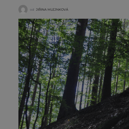
od
JIŘINA MLEJNKOVÁ