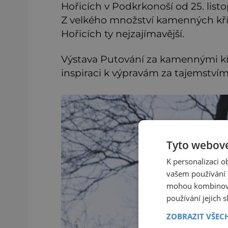
Hořicích v Podkrkonoší od 25. list
Z velkého množství kamenných kří
Hořicích ty nejzajímavější.
Výstava Putování za kamennými kří
inspiraci k výpravám za tajemstvím
Tyto webové
K personalizaci 
vašem používání n
mohou kombinovat
používání jejich 
ZOBRAZIT VŠEC