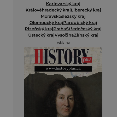
Karlovarský kraj
Královéhradecký kraj
Liberecký kraj
Moravskoslezský kraj
Olomoucký kraj
Pardubický kraj
Plzeňský kraj
Praha
Středočeský kraj
Ústecký kraj
Vysočina
Zlínský kraj
reklama