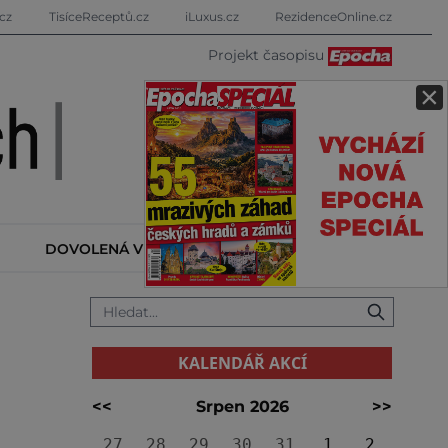
cz
TisíceReceptů.cz
iLuxus.cz
RezidenceOnline.cz
Projekt časopisu
×
DOVOLENÁ V ZAHRANIČÍ
KALENDÁŘ AKCÍ
KALENDÁŘ AKCÍ
<<
Srpen 2026
>>
27
28
29
30
31
1
2