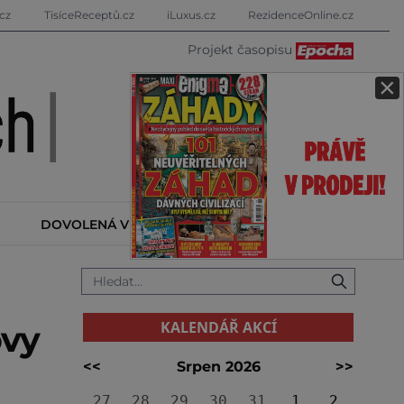
cz
TisíceReceptů.cz
iLuxus.cz
RezidenceOnline.cz
Projekt časopisu
×
DOVOLENÁ V ZAHRANIČÍ
KALENDÁŘ AKCÍ
KALENDÁŘ AKCÍ
ovy
<<
Srpen 2026
>>
27
28
29
30
31
1
2