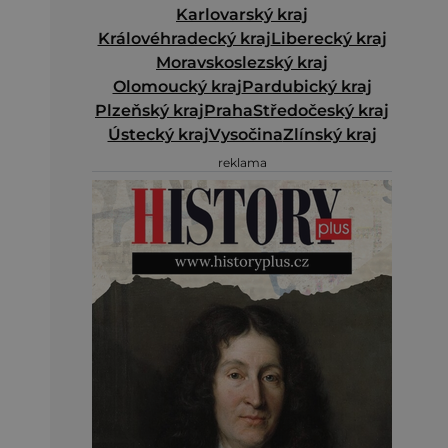
Karlovarský kraj
Královéhradecký kraj
Liberecký kraj
Moravskoslezský kraj
Olomoucký kraj
Pardubický kraj
Plzeňský kraj
Praha
Středočeský kraj
Ústecký kraj
Vysočina
Zlínský kraj
reklama