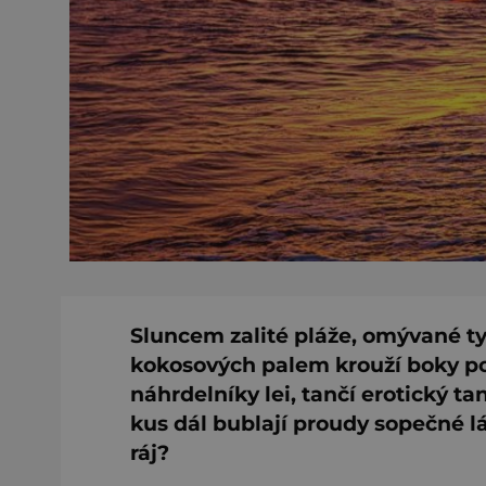
Sluncem zalité pláže, omývané t
kokosových palem krouží boky p
náhrdelníky lei, tančí erotický ta
kus dál bublají proudy sopečné l
ráj?