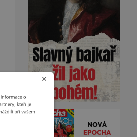
×
 Informace o
tnery, kteří je
máždili při vašem