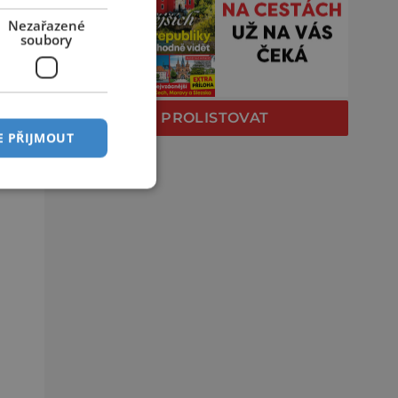
Nezařazené
soubory
PROLISTOVAT
E PŘIJMOUT