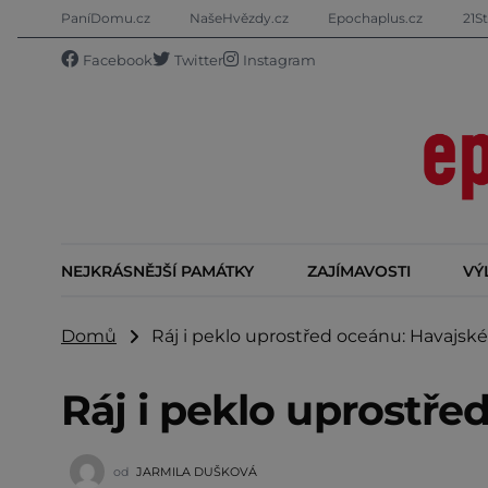
PaníDomu.cz
NašeHvězdy.cz
Epochaplus.cz
21St
Facebook
Twitter
Instagram
NEJKRÁSNĚJŠÍ PAMÁTKY
ZAJÍMAVOSTI
VÝ
Domů
Ráj i peklo uprostřed oceánu: Havajské
Ráj i peklo uprostře
od
JARMILA DUŠKOVÁ