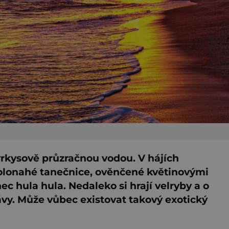
yrkysově průzračnou vodou. V hájích
olonahé tanečnice, ověnčené květinovými
nec hula hula. Nedaleko si hrají velryby a o
ávy. Může vůbec existovat takový exotický