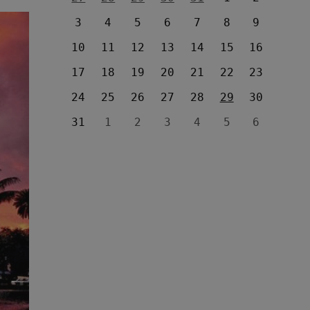
3
4
5
6
7
8
9
10
11
12
13
14
15
16
17
18
19
20
21
22
23
24
25
26
27
28
29
30
31
1
2
3
4
5
6