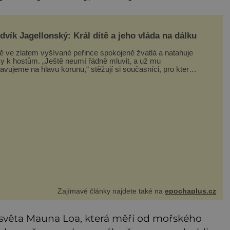
dvík Jagellonský: Král dítě a jeho vláda na dálku
tě ve zlatem vyšívané peřince spokojeně žvatlá a natahuje
ky k hostům. „Ještě neumí řádně mluvit, a už mu
avujeme na hlavu korunu,“ stěžují si současníci, pro které
k neuvěření, že droboučký princ se dnes stal králem.
ázka za milion, na niž by všichni, zejména stárnoucí a
mocný král Vl
Zajímavé články najdete také na
epochaplus.cz
y světa Mauna Loa, která měří od mořského