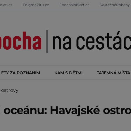
oleti.cz
EnigmaPlus.cz
EpochálníSvět.cz
SkutečnéPříběhy.
LETY ZA POZNÁNÍM
KAM S DĚTMI
TAJEMNÁ MÍSTA
 ostrovy
d oceánu: Havajské ostr