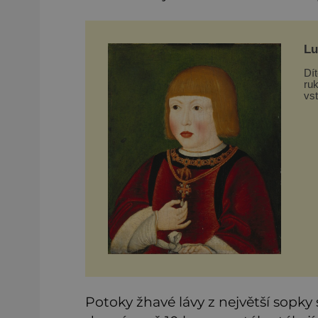
Lu
Dí
ru
vst
je 
Ot
ne
Potoky žhavé lávy z největší sopk