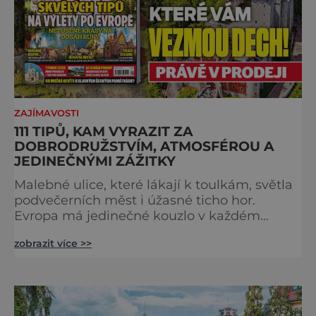
ZAJÍMAVOSTI
111 TIPŮ, KAM VYRAZIT ZA
DOBRODRUŽSTVÍM, ATMOSFÉROU A
JEDINEČNÝMI ZÁŽITKY
Malebné ulice, které lákají k toulkám, světla
podvečerních měst i úžasné ticho hor.
Evropa má jedinečné kouzlo v každém
období. Nové číslo Světa na dlani Speciál vás
zobrazit více >>
zve na cestu plnou inspirace, dobrodružství i
romantiky. Přinášíme vám 111 skvělých tipů,
kam vyrazit. Objevte krásu Evropy v celé její
podobě. Města s neopakovatelnou
atmosférou Vydejte se s námi na prohlídku