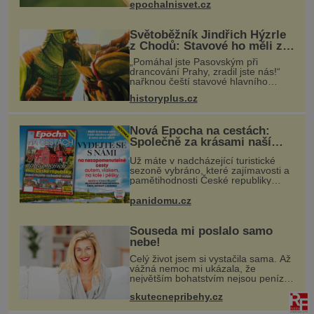
epochalnisvet.cz
rozdílem, že nejde pouze o infekce
parazitickou houbou a že
Světoběžník Jindřich Hýzrle
z Chodů: Stavové ho měli za
zrádce
„Pomáhal jste Pasovským při
drancování Prahy, zradil jste nás!“
nařknou čeští stavové hlavního
zbrojmistra zemské hotovosti.
historyplus.cz
Jindřich se však zastrašit nenechá.
Zachová chladnou hlavu a trestu
unikne.
Nová Epocha na cestách:
Společně za krásami naší
vlasti
Už máte v nadcházející turistické
sezoně vybráno, které zajímavosti a
pamětihodnosti České republiky
navštívíte? V prodeji je právě nové
číslo Epochy na cestách, které vám
panidomu.cz
při rozhodování určitě pomůž
Souseda mi poslalo samo
nebe!
Celý život jsem si vystačila sama. Až
vážná nemoc mi ukázala, že
největším bohatstvím nejsou peníze
ani vlastní byt, ale člověk, který je
skutecnepribehy.cz
ochotný podat pomocnou ruku.
Vždycky jsem byla spíš samotářka.