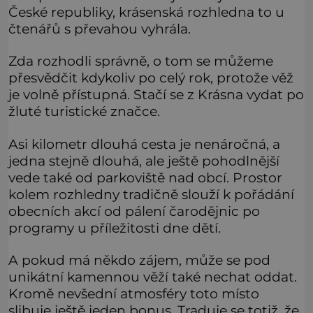
České republiky, krásenská rozhledna to u
čtenářů s převahou vyhrála.
Zda rozhodli správně, o tom se můžeme
přesvědčit kdykoliv po celý rok, protože věž
je volně přístupná. Stačí se z Krásna vydat po
žluté turistické značce.
Asi kilometr dlouhá cesta je nenáročná, a
jedna stejně dlouhá, ale ještě pohodlnější
vede také od parkoviště nad obcí. Prostor
kolem rozhledny tradičně slouží k pořádání
obecních akcí od pálení čarodějnic po
programy u příležitosti dne dětí.
A pokud má někdo zájem, může se pod
unikátní kamennou věží také nechat oddat.
Kromě nevšední atmosféry toto místo
slibuje ještě jeden bonus. Traduje se totiž, že