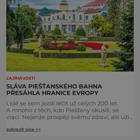
měst, která patří k
ZAJÍMAVOSTI
SLÁVA PIEŠŤANSKÉHO BAHNA
PŘESÁHLA HRANICE EVROPY
Lidé se sem jezdí léčit už celých 200 let.
A mnoho z těch, kdo Piešťany okusili, se
vrací. Nejenže prospějí svému zdraví, ale užijí
si tu i bohatý společenský život. Když se
zobrazit více >>
řekne slovenské lázně, Piešťany bývají první
volbou. Jejich věhlas je mezinárodní. A není