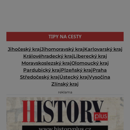
TIPY NA CESTY
Jihočeský kraj
Jihomoravský kraj
Karlovarský kraj
Královéhradecký kraj
Liberecký kraj
Moravskoslezský kraj
Olomoucký kraj
Pardubický kraj
Plzeňský kraj
Praha
Středočeský kraj
Ústecký kraj
Vysočina
Zlínský kraj
reklama