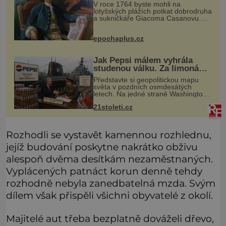
zednáři?
V roce 1764 byste mohli na
lotyšských plážích potkat dobrodruha
a sukničkáře Giacoma Casanovu.
Jeho cesta k Baltskému moři však
nebyla turistickým výletem, ale ryze
epochaplus.cz
pracovní cestou se zištnými úmysly.
Jak Pepsi málem vyhrála
studenou válku. Za limonádu
dostala ponorky i křižník
Představte si geopolitickou mapu
světa v pozdních osmdesátých
letech. Na jedné straně Washington,
na druhé Moskva. Mezi nimi jaderný
21stoleti.cz
arzenál schopný zničit planetu
padesátkrát dokola, železná opona a
Rozhodli se vystavět kamennou rozhlednu,
jejíž budování poskytne nakrátko obživu
alespoň dvěma desítkám nezaměstnaných.
Vyplácených patnáct korun denně tehdy
rozhodně nebyla zanedbatelná mzda. Svým
dílem však přispěli všichni obyvatelé z okolí.
Majitelé aut třeba bezplatně dováželi dřevo,