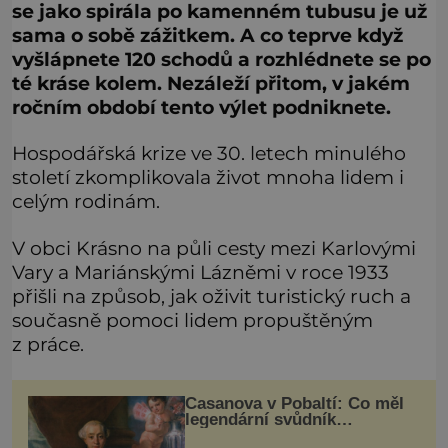
se jako spirála po kamenném tubusu je už
sama o sobě zážitkem. A co teprve když
vyšlápnete 120 schodů a rozhlédnete se po
té kráse kolem. Nezáleží přitom, v jakém
ročním období tento výlet podniknete.
Hospodářská krize ve 30. letech minulého
století zkomplikovala život mnoha lidem i
celým rodinám.
V obci Krásno na půli cesty mezi Karlovými
Vary a Mariánskými Lázněmi v roce 1933
přišli na způsob, jak oživit turistický ruch a
současně pomoci lidem propuštěným
z práce.
Casanova v Pobaltí: Co měl
legendární svůdník
společného se svobodnými