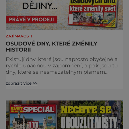
ZAJÍMAVOSTI
OSUDOVÉ DNY, KTERÉ ZMĚNILY
HISTORII
Existují dny, které jsou naprosto obyčejné a
rychle upadnou v zapomnění, a pak jsou tu
dny, které se nesmazatelným písmem
otisknou do lidské historie, a je jedno, jestli
zobrazit více >>
dojde k významnému objevu nebo děsivé
katastrofě. Vezměte si k ruce kalendář a
projděte společně s námi historii křížem
krážem. Je 10. dubna roku 49 př. n. l. a na
břehu říčky Rubikon pronáší Gaius Julius
Caesar svou slavnou vě