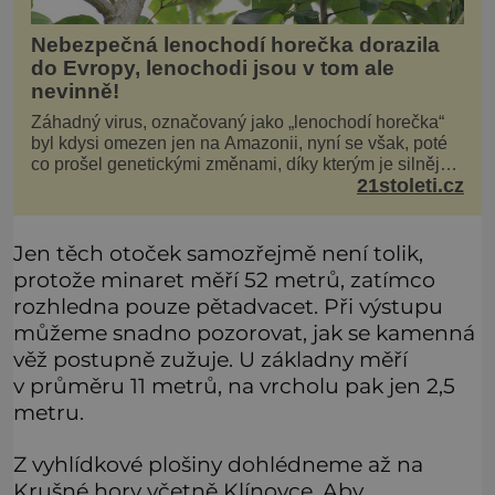
Nebezpečná lenochodí horečka dorazila
do Evropy, lenochodi jsou v tom ale
nevinně!
Záhadný virus, označovaný jako „lenochodí horečka“
byl kdysi omezen jen na Amazonii, nyní se však, poté
co prošel genetickými změnami, díky kterým je silnější,
21stoleti.cz
šíří po celé Americe a první případy se objevily už i v
Evropě. Máme se bát? Virus oropouche (čti oropuče),
jak se odborně nazývá, byl až do
Jen těch otoček samozřejmě není tolik,
protože minaret měří 52 metrů, zatímco
rozhledna pouze pětadvacet. Při výstupu
můžeme snadno pozorovat, jak se kamenná
věž postupně zužuje. U základny měří
v průměru 11 metrů, na vrcholu pak jen 2,5
metru.
Z vyhlídkové plošiny dohlédneme až na
Krušné hory včetně Klínovce. Aby