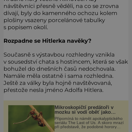
návštěvníci přesně věděli, na co se zrovna
dívají, byly do kamenného ochozu kolem
plošiny vsazeny porcelánové tabulky
s popisem okolí.
Rozpadne se Hitlerka navěky?
Současně s výstavbou rozhledny vznikla
v sousedství chata s hostincem, která se však
bohužel do dnešních časů nedochovala.
Namále měla ostatně i sama rozhledna.
Ještě za války byla hojně navštěvovaná,
přestože nesla jméno Adolfa Hitlera.
Mikroskopičtí predátoři v
mozku si vodí oběť jako
loutku
Připomíná to námět apokalyptického
seriálu The Last of Us. A skoro mrazí
při představě, že podobné horory
probíhají v přírodě běžně – s tím