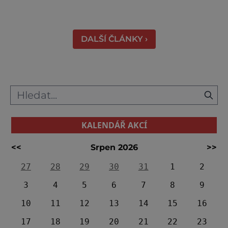
divu. Město rozprostřené na březích řeky
Váhu je proslulé termálními prameny
DALŠÍ ČLÁNKY ›
KALENDÁŘ AKCÍ
<<
Srpen 2026
>>
27
28
29
30
31
1
2
3
4
5
6
7
8
9
10
11
12
13
14
15
16
17
18
19
20
21
22
23