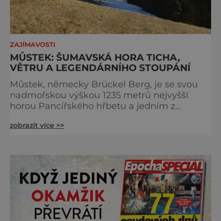
ZAJÍMAVOSTI
MŮSTEK: ŠUMAVSKÁ HORA TICHA,
VĚTRU A LEGENDÁRNÍHO STOUPÁNÍ
Můstek, německy Brückel Berg, je se svou
nadmořskou výškou 1235 metrů nejvyšší
horou Pancířského hřbetu a jedním z
nejcharakterističtějších vrcholů západní
zobrazit více >>
Šumavy. Přestože nestojí v centru hlavních
turistických proudů jako Velký Javor či
Poledník, právě v tom spočívá jeho síla.
Můstek si dodnes uchovává syrový horský
charakter, klid a zvláštní atmosféru
šumavských hřebenů, kde se střídá hustý les