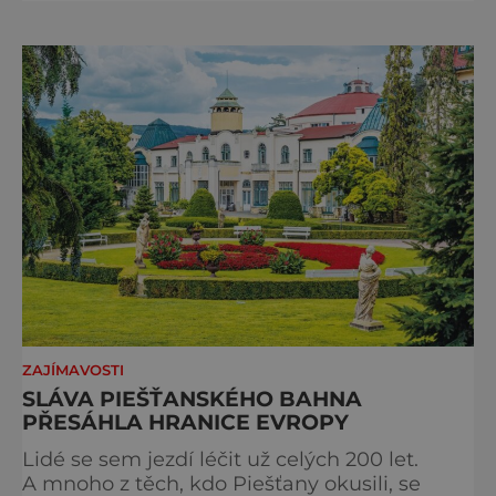
romantiky. Přinášíme vám 111 skvělých tipů,
kam vyrazit. Objevte krásu Evropy v celé její
podobě. Města s neopakovatelnou
atmosférou Vydejte se s námi na prohlídku
měst, která patří k
ZAJÍMAVOSTI
SLÁVA PIEŠŤANSKÉHO BAHNA
PŘESÁHLA HRANICE EVROPY
Lidé se sem jezdí léčit už celých 200 let.
A mnoho z těch, kdo Piešťany okusili, se