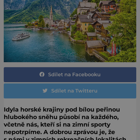
Sdílet na Facebooku
Sdílet na Twitteru
Idyla horské krajiny pod bílou peřinou
hlubokého sněhu působí na každého,
včetně nás, kteří si na zimní sporty
nepotrpíme. A dobrou zprávou je, že
s námi v zimních rekreačních lokalitách