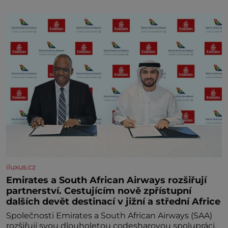
iluxus.cz
Emirates a South African Airways rozšiřují
partnerství. Cestujícím nově zpřístupní
dalších devět destinací v jižní a střední Africe
Společnosti Emirates a South African Airways (SAA)
rozšiřují svou dlouholetou codesharovou spolupráci.