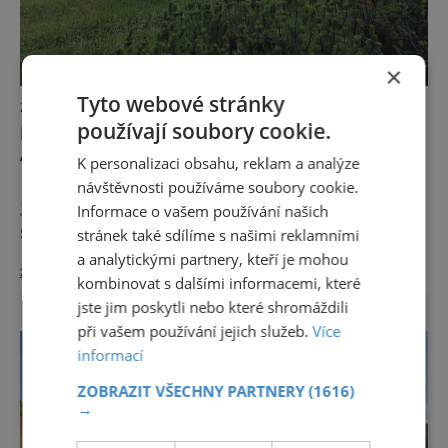
×
Tyto webové stránky
ZAJÍMAVOSTI
používají soubory cookie.
NEJKRÁSNĚJŠÍ LOUKA EVROPY ŘÍKÁ
AUTŮM DOST
K personalizaci obsahu, reklam a analýze
Na první pohled to může působit paradoxně.
návštěvnosti používáme soubory cookie.
Jedna z nejfotografovanějších krajin Dolomit
Informace o vašem používání našich
se rozhodla, že návštěvníků nechce více, ale
stránek také sdílíme s našimi reklamními
méně. Alpe di Siusi, největší vysokohorská
a analytickými partnery, kteří je mohou
zobrazit více >>
louka v Evropě, zavádí od léta 2026 nová
kombinovat s dalšími informacemi, které
pravidla příjezdu, která mají jediný cíl –
jste jim poskytli nebo které shromáždili
zachovat místo, kvůli němuž sem lidé
při vašem používání jejich služeb.
Více
přijíždějí. Nejde o boj proti turistům. Jde o
informací
ochranu krajiny, která už nechce být obětí
vlastního úspě
ZOBRAZIT VŠECHNY PARTNERY
(1616)
→