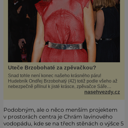
Uteče Brzobohaté za zpěvačkou?
Snad tohle není konec našeho krásného páru!
Hudebník Ondřej Brzobohatý (42) totiž podle všeho až
nebezpečně přilnul k jisté krásce, zpěvačce Sáře
nasehvezdy.cz
Milfajtové (33), která jednou byla hostem v pořadu
Inkognito, kde Ondřej účinkuje. Ondřej Brzobohatý (42).
Hned po natáčení prý za ní přišel s nabídkou, ž
Podobným, ale o něco menším projektem
v prostorách centra je Chrám lavinového
vodopádu, kde se na třech stěnách o výšce 5