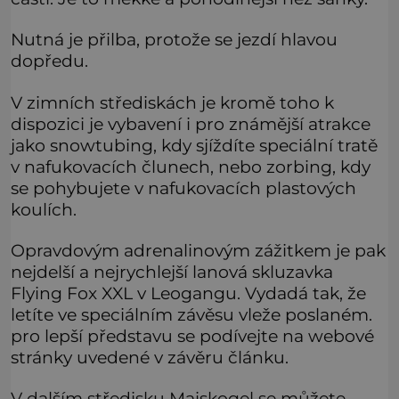
Nutná je přilba, protože se jezdí hlavou
dopředu.
V zimních střediskách je kromě toho k
dispozici je vybavení i pro známější atrakce
jako snowtubing, kdy sjíždíte speciální tratě
v nafukovacích člunech, nebo zorbing, kdy
se pohybujete v nafukovacích plastových
koulích.
Opravdovým adrenalinovým zážitkem je pak
nejdelší a nejrychlejší lanová skluzavka
Flying Fox XXL v Leogangu. Vydadá tak, že
letíte ve speciálním závěsu vleže poslaném.
pro lepší představu se podívejte na webové
stránky uvedené v závěru článku.
V dalším středisku Maiskogel se můžete