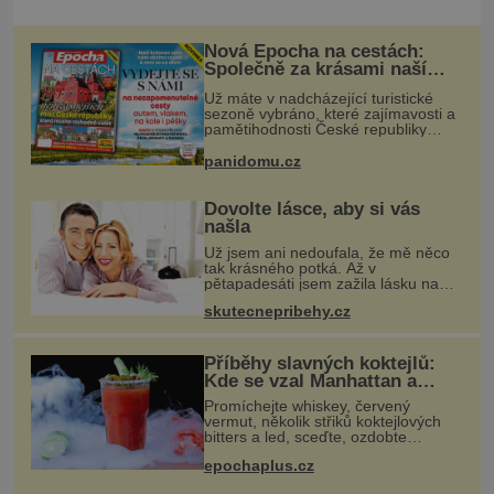
Nová Epocha na cestách:
Společně za krásami naší
vlasti
Už máte v nadcházející turistické
sezoně vybráno, které zajímavosti a
pamětihodnosti České republiky
navštívíte? V prodeji je právě nové
číslo Epochy na cestách, které vám
panidomu.cz
při rozhodování určitě pomůž
Dovolte lásce, aby si vás
našla
Už jsem ani nedoufala, že mě něco
tak krásného potká. Až v
pětapadesáti jsem zažila lásku na
první pohled. Poprvé jsem se
skutecnepribehy.cz
vdávala, když mi bylo dvacet. Oba
jsme byli mladí a byl to tak říkajíc
sňatek
Příběhy slavných koktejlů:
Kde se vzal Manhattan a
Bloody Mary?
Promíchejte whiskey, červený
vermut, několik střiků koktejlových
bitters a led, sceďte, ozdobte
koktejlovou třešinkou a tadá…
epochaplus.cz
Manhattan je tu! A pokud to má být
skutečně on, dejte si pozor, ať místo