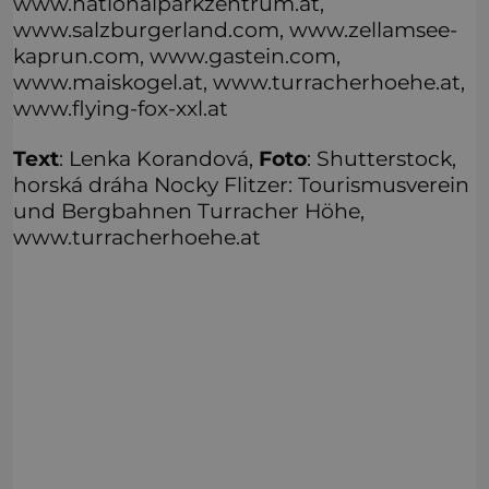
www.nationalparkzentrum.at,
www.salzburgerland.com, www.zellamsee-
kaprun.com, www.gastein.com,
www.maiskogel.at, www.turracherhoehe.at,
www.flying-fox-xxl.at
Text
: Lenka Korandová,
Foto
: Shutterstock,
horská dráha Nocky Flitzer: Tourismusverein
und Bergbahnen Turracher Höhe,
www.turracherhoehe.at