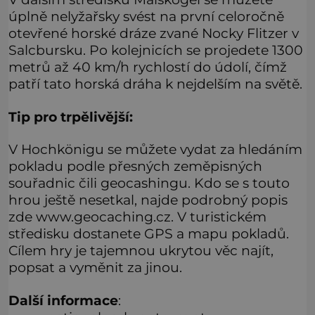
úplně nelyžařsky svést na první celoročně
otevřené horské dráze zvané Nocky Flitzer v
Salcbursku. Po kolejnicích se projedete 1300
metrů až 40 km/h rychlostí do údolí, čímž
patří tato horská dráha k nejdelším na světě.
Tip pro trpělivější:
V Hochkönigu se můžete vydat za hledáním
pokladu podle přesných zeměpisných
souřadnic čili geocashingu. Kdo se s touto
hrou ještě nesetkal, najde podrobný popis
zde www.geocaching.cz. V turistickém
středisku dostanete GPS a mapu pokladů.
Cílem hry je tajemnou ukrytou věc najít,
popsat a vyměnit za jinou.
Další informace
: