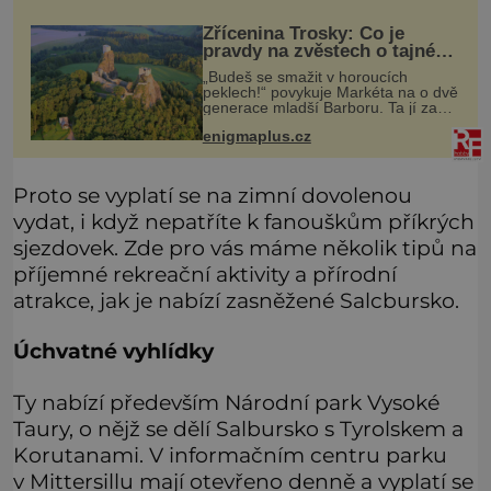
dětství a na studánku, která se u
Zřícenina Trosky: Co je
pravdy na zvěstech o tajné
chodbě?
„Budeš se smažit v horoucích
peklech!“ povykuje Markéta na o dvě
generace mladší Barboru. Ta jí za
chvíli slovní palbu opětuje. První je
enigmaplus.cz
zarytá katolička, druhá přesvědčená
kališnice. A každá z nich s
Proto se vyplatí se na zimní dovolenou
vydat, i když nepatříte k fanouškům příkrých
sjezdovek. Zde pro vás máme několik tipů na
příjemné rekreační aktivity a přírodní
atrakce, jak je nabízí zasněžené Salcbursko.
Úchvatné vyhlídky
Ty nabízí především Národní park Vysoké
Taury, o nějž se dělí Salbursko s Tyrolskem a
Korutanami. V informačním centru parku
v Mittersillu mají otevřeno denně a vyplatí se