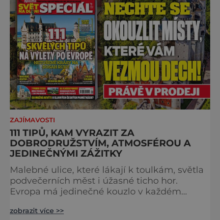
břehu říčky Rubikon pronáší Gaius Julius
Caesar svou slavnou vě
ZAJÍMAVOSTI
111 TIPŮ, KAM VYRAZIT ZA
DOBRODRUŽSTVÍM, ATMOSFÉROU A
JEDINEČNÝMI ZÁŽITKY
Malebné ulice, které lákají k toulkám, světla
podvečerních měst i úžasné ticho hor.
Evropa má jedinečné kouzlo v každém
období. Nové číslo Světa na dlani Speciál vás
zobrazit více >>
zve na cestu plnou inspirace, dobrodružství i