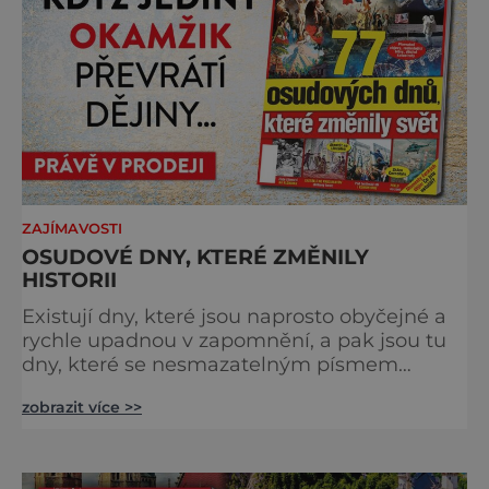
šumavských hřebenů, kde se střídá hustý les
ZAJÍMAVOSTI
OSUDOVÉ DNY, KTERÉ ZMĚNILY
HISTORII
Existují dny, které jsou naprosto obyčejné a
rychle upadnou v zapomnění, a pak jsou tu
dny, které se nesmazatelným písmem
otisknou do lidské historie, a je jedno, jestli
zobrazit více >>
dojde k významnému objevu nebo děsivé
katastrofě. Vezměte si k ruce kalendář a
projděte společně s námi historii křížem
krážem. Je 10. dubna roku 49 př. n. l. a na