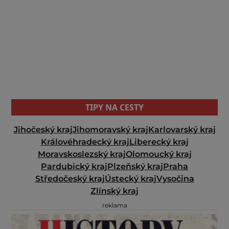
TIPY NA CESTY
Jihočeský kraj
Jihomoravský kraj
Karlovarský kraj
Královéhradecký kraj
Liberecký kraj
Moravskoslezský kraj
Olomoucký kraj
Pardubický kraj
Plzeňský kraj
Praha
Středočeský kraj
Ústecký kraj
Vysočina
Zlínský kraj
reklama