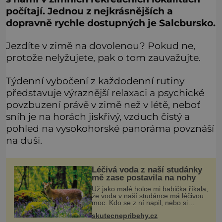
počítají. Jednou z nejkrásnějších a
dopravně rychle dostupných je Salcbursko.
Jezdíte v zimě na dovolenou? Pokud ne,
protože nelyžujete, pak o tom zauvažujte.
Týdenní vybočení z každodenní rutiny
představuje výraznější relaxaci a psychické
povzbuzení právě v zimě než v létě, neboť
sníh je na horách jiskřivý, vzduch čistý a
pohled na vysokohorské panoráma povznáší
na duši.
Léčivá voda z naší studánky
mě zase postavila na nohy
Už jako malé holce mi babička říkala,
že voda v naší studánce má léčivou
moc. Kdo se z ní napil, nebo si
natrhal bylinky kolem, tomu se
skutecnepribehy.cz
ulevilo. Ráda vzpomínám na své