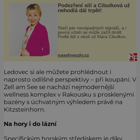
Podezření sílí a Cibulková už
nehodlá dál trpět!
Stačí pár nenápadných signálů, a i
pevný vztah se může začít drolit.
Podle lidí z okolí už Klára Cibulková
(51) ze seriálu Polabí nechce dál
přehlížet náznaky, které ji zraňují víc,
než je ochotna si
nasehvezdy.cz
Ledovec si ale můžete prohlédnout i
naprosto odlišné perspektivy – při koupání. V
Zell am See se nachází nejmodernější
wellness komplex v Rakousku s prosklenými
bazény s úchvatným výhledem právě na
Kitzsteinhorn.
Na hory i do lázní
Specifickým horským střediskem je díky