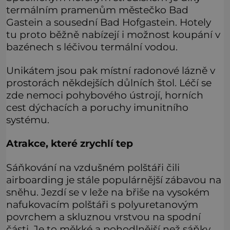
termálním pramenům městečko Bad
Gastein a sousední Bad Hofgastein. Hotely
tu proto běžně nabízejí i možnost koupání v
bazénech s léčivou termální vodou.
Unikátem jsou pak místní radonové lázně v
prostorách někdejších důlních štol. Léčí se
zde nemoci pohybového ústrojí, horních
cest dýchacích a poruchy imunitního
systému.
Atrakce, které zrychlí tep
Sáňkování na vzdušném polštáři čili
airboarding je stále populárnější zábavou na
sněhu. Jezdí se v leže na břiše na vysokém
nafukovacím polštáři s polyuretanovým
povrchem a skluznou vrstvou na spodní
části. Je to měkké a pohodlnější než sáňky.