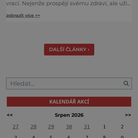
vrací. Nejenže prospějí svému zdraví, ale užijí
si tu i bohatý společenský život. Když se
zobrazit více >>
řekne slovenské lázně, Piešťany bývají první
volbou. Jejich věhlas je mezinárodní. A není
divu. Město rozprostřené na březích řeky
Váhu je proslulé termálními prameny
DALŠÍ ČLÁNKY ›
KALENDÁŘ AKCÍ
<<
Srpen 2026
>>
27
28
29
30
31
1
2
3
4
5
6
7
8
9