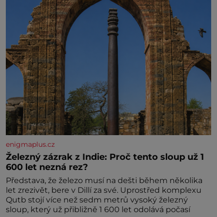
enigmaplus.cz
Železný zázrak z Indie: Proč tento sloup už 1
600 let nezná rez?
Představa, že železo musí na dešti během několika
let zrezivět, bere v Dillí za své. Uprostřed komplexu
Qutb stojí více než sedm metrů vysoký železný
sloup, který už přibližně 1 600 let odolává počasí