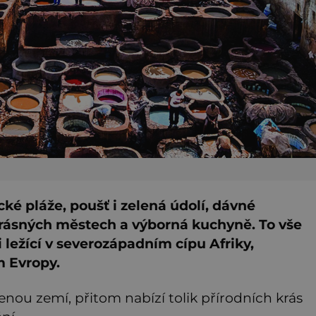
ké pláže, poušť i zelená údolí, dávné
rásných městech a výborná kuchyně. To vše
ležící v severozápadním cípu Afriky,
m Evropy.
nou zemí, přitom nabízí tolik přírodních krás