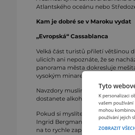
Atlantského oceánu nebo Středo
Kam je dobré se v Maroku vydat
„Evropská“ Cassablanca
Velká část turistů přiletí většino
ulicích ani nepoznáte, že se nachá
panorama města dokresluje mešita k
vysokým minaretem.
Tyto webové
Navzdory muslimskému náboženství
K personalizaci 
dostanete alkoholické nápoje.
vašem používání n
mohou kombinovat
Pokud si myslíte, že se tady můž
používání jejich 
Ingrid Bergmanové z proslulého v
ZOBRAZIT VŠEC
na to rychle zapomeňte.