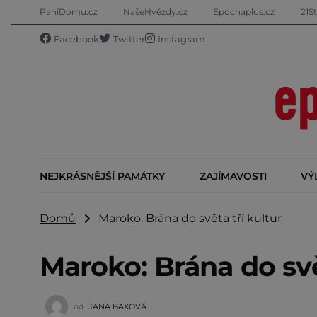
PaníDomu.cz
NašeHvězdy.cz
Epochaplus.cz
21St
Facebook
Twitter
Instagram
NEJKRÁSNĚJŠÍ PAMÁTKY
ZAJÍMAVOSTI
VÝ
Domů
Maroko: Brána do světa tří kultur
Maroko: Brána do svě
od
JANA BAXOVÁ