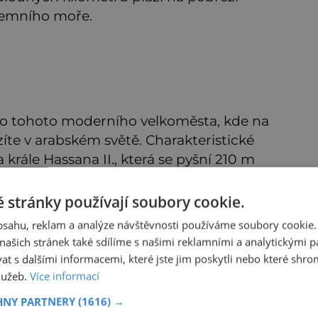
zemního moře.
u do tohoto moderního velkoměsta, kde na
zíte v arabském světě. Charakteristické
rále Hassana II., která se pyšní 210 m
 stránky používají soubory cookie.
, najdete v Casablance bary a hospody, kde
obsahu, reklam a analýze návštěvnosti používáme soubory cookie.
ašich stránek také sdílíme s našimi reklamními a analytickými par
 s dalšími informacemi, které jste jim poskytli nebo které shro
ete vydat po stopách Humphreye Bogarta a
služeb.
Více informací
álečného romantického filmu Casablanka, tak
HNY PARTNERY
(1616) →