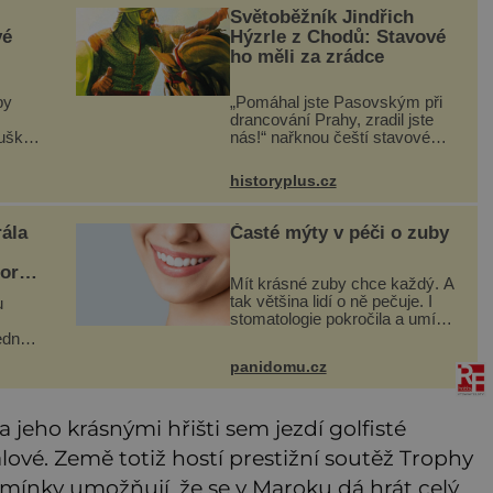
Světoběžník Jindřich
vé
Hýzrle z Chodů: Stavové
ho měli za zrádce
by
„Pomáhal jste Pasovským při
drancování Prahy, zradil jste
Šušká
nás!“ nařknou čeští stavové
hlavního zbrojmistra zemské
(64)
hotovosti. Jindřich se však
historyplus.cz
ovaná.
zastrašit nenechá. Zachová
vý
chladnou hlavu a trestu unikne.
ála
Časté mýty v péči o zuby
norky
Mít krásné zuby chce každý. A
tak většina lidí o ně pečuje. I
u
stomatologie pokročila a umí
téměř zázraky. Přesto se
edné
některé mýty, které se tradují,
hé
panidomu.cz
nedaří vyvrátit. Které? Večer
ý
místo čištění s
netu
ná
a jeho krásnými hřišti sem jezdí golfisté
álové. Země totiž hostí prestižní soutěž Trophy
dmínky umožňují, že se v Maroku dá hrát celý