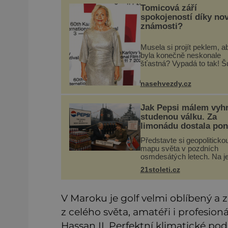
Tomicová září
spokojeností díky no
známosti?
Musela si projít peklem, a
byla konečně neskonale
šťastná? Vypadá to tak! 
se, že herečka ze seriálu
Slunečná Pavla Tomicová 
nasehvezdy.cz
je konečně šťastně zamil
A není divu, její údajný no
Jak Pepsi málem vyhr
studenou válku. Za
limonádu dostala po
i křižník
Představte si geopoliticko
mapu světa v pozdních
osmdesátých letech. Na j
straně Washington, na dru
21stoleti.cz
Moskva. Mezi nimi jadern
arzenál schopný zničit pla
padesátkrát dokola, želez
V Maroku je golf velmi oblíbený a z
opona a
z celého světa, amatéři i profesion
Hassan II. Perfektní klimatické po