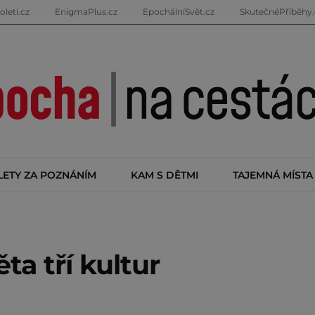
oleti.cz
EnigmaPlus.cz
EpochálníSvět.cz
SkutečnéPříběhy.
LETY ZA POZNÁNÍM
KAM S DĚTMI
TAJEMNÁ MÍSTA
ta tří kultur