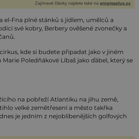
Zajímavé články najdete také na
enigmaplus.cz
 el-Fna plné stánků s jídlem, umělců a
odící své kobry, Berbery ověšené zvonečky a
čanů.
irkus, kde si budete připadat jako v jiném
lm Marie Poledňákové Líbaš jako ďábel, který se
žícího na pobřeží Atlantiku na jihu země,
stihlo velké zemětřesení a město takřka
 dnes je jedním z nejoblíbenějších golfových