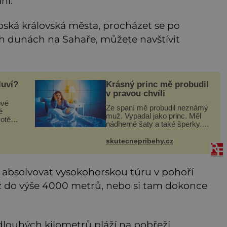
ní.
bská královská města, procházet se po
h dunách na Sahaře, můžete navštívit
luví?
Krásný princ mě probudil
v pravou chvíli
ové
Ze spaní mě probudil neznámý
ě
muž. Vypadal jako princ. Měl
otě
nádherné šaty a také šperky.
a
Vyvedl mě z pokoje ven, v
kuchyni totiž začalo hořet. Stalo
skutecnepribehy.cz
ivní
se to už moc dávno. Byla jsem
aguj
malá holčička, měla jse
, absolvovat vysokohorskou túru v pohoří
až do výše 4000 metrů, nebo si tam dokonce
dlouhých kilometrů pláží na pobřeží