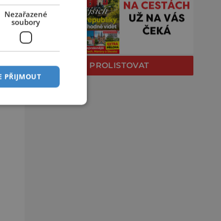
Nezařazené
soubory
PROLISTOVAT
E PŘIJMOUT