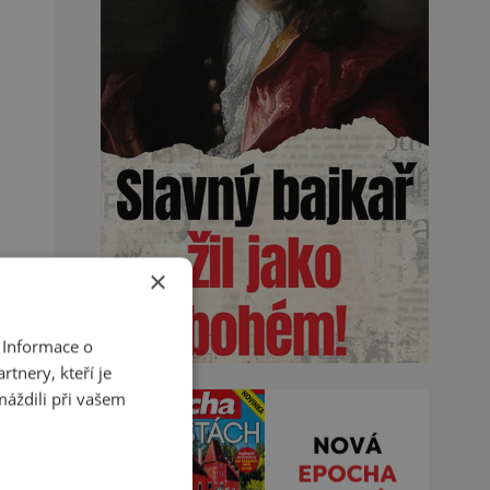
×
 Informace o
tnery, kteří je
máždili při vašem