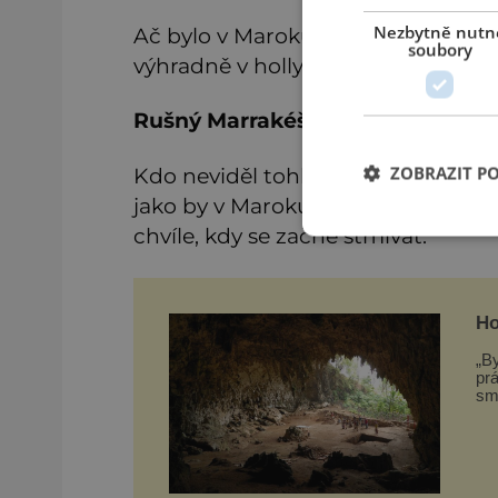
Nezbytně nutn
Ač bylo v Maroku natočeno snad 50
soubory
výhradně v hollywoodských studiíc
Rušný Marrakéš
ZOBRAZIT P
Kdo neviděl tohle město se širokým
jako by v Maroku nebyl. Přes den M
chvíle, kdy se začne stmívat.
Ho
„By
prá
smyšlen
hl
pr