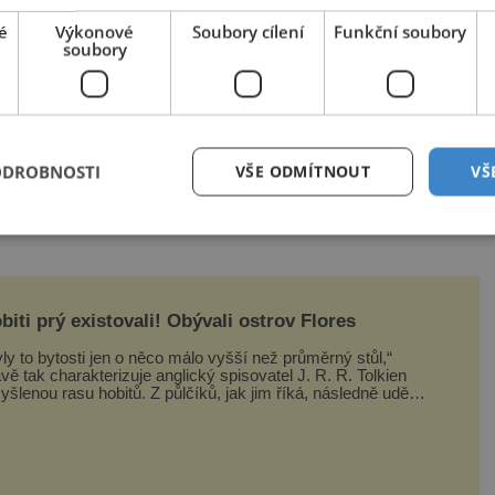
é
Výkonové
Soubory cílení
Funkční soubory
 známých filmů, tenhle se celý točil
soubory
h.
ODROBNOSTI
VŠE ODMÍTNOUT
VŠ
i bulváry, které obepínají starobylou medínu,
arrakéš vypadá trochu fádně, ale jen do
biti prý existovali! Obývali ostrov Flores
ly to bytosti jen o něco málo vyšší než průměrný stůl,“
vě tak charakterizuje anglický spisovatel J. R. R. Tolkien
ou rasu hobitů. Z půlčíků, jak jim říká, následně udělá
avní hrdiny svých slavných fantasy knih. Podobné bytosti
ý ovšem naši planetu opravdu kdysi obývaly. Šlo o naše