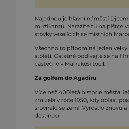
Najednou je hlavní náměstí Djeema
muzikantů. Narazíte tu na pištce v
stovky veselících se místních Maro
Všechno to připomíná jeden velký c
století. Ostatně podívejte se na fi
částečně v Marrakéši točil.
Za golfem do Agadiru
Více než 400letá historie města, le
zmizela v roce 1950, kdy oblast po
srovnalo se zemí. Vyrostlo znovu a
destinací.