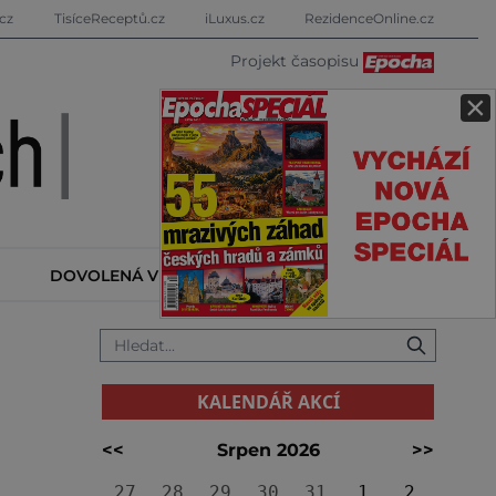
cz
TisíceReceptů.cz
iLuxus.cz
RezidenceOnline.cz
Projekt časopisu
×
DOVOLENÁ V ZAHRANIČÍ
KALENDÁŘ AKCÍ
KALENDÁŘ AKCÍ
<<
Srpen 2026
>>
27
28
29
30
31
1
2