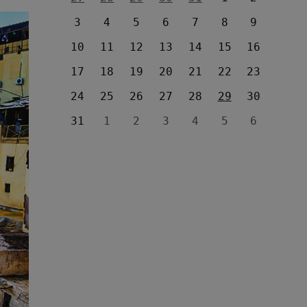
3
4
5
6
7
8
9
10
11
12
13
14
15
16
17
18
19
20
21
22
23
24
25
26
27
28
29
30
31
1
2
3
4
5
6