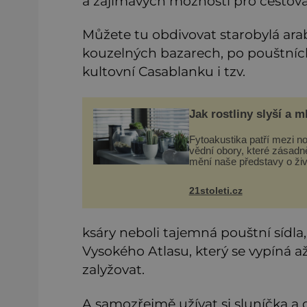
a zajímavých možností pro cestová
Můžete tu obdivovat starobylá ara
kouzelných bazarech, po pouštníc
kultovní Casablanku i tzv.
Jak rostliny slyší a m
Fytoakustika patří mezi n
vědní obory, které zásadn
mění naše představy o živ
rostlin. Ještě před několik
desetiletími byly rostliny
21stoleti.cz
považovány za tiché a pas
organismy, které pouze re
ksáry neboli tajemná pouštní sídla
Vysokého Atlasu, který se vypíná 
zalyžovat.
A samozřejmě užívat si sluníčka a 