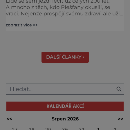
Lidé se sem jezdí léčit už celých 200 let.
A mnoho z těch, kdo Piešťany okusili, se
vrací. Nejenže prospějí svému zdraví, ale užijí
si tu i bohatý společenský život. Když se
zobrazit více >>
řekne slovenské lázně, Piešťany bývají první
volbou. Jejich věhlas je mezinárodní. A není
divu. Město rozprostřené na březích řeky
Váhu je proslulé termálními prameny
DALŠÍ ČLÁNKY ›
KALENDÁŘ AKCÍ
<<
Srpen 2026
>>
27
28
29
30
31
1
2