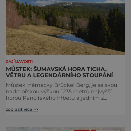
ZAJÍMAVOSTI
MŮSTEK: ŠUMAVSKÁ HORA TICHA,
VĚTRU A LEGENDÁRNÍHO STOUPÁNÍ
Můstek, německy Brückel Berg, je se svou
nadmořskou výškou 1235 metrů nejvyšší
horou Pancířského hřbetu a jedním z
nejcharakterističtějších vrcholů západní
zobrazit více >>
Šumavy. Přestože nestojí v centru hlavních
turistických proudů jako Velký Javor či
Poledník, právě v tom spočívá jeho síla.
Můstek si dodnes uchovává syrový horský