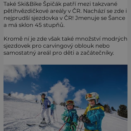
Také Ski&Bike Špičák patří mezi takzvané
pětihvězdičkové areály v ČR. Nachází se zde i
nejprudší sjezdovka v ČR! Jmenuje se Šance
a má sklon 45 stupňů.
Kromě ní je zde však také množství modrých
sjezdovek pro carvingový oblouk nebo
samostatný areál pro děti a začátečníky.