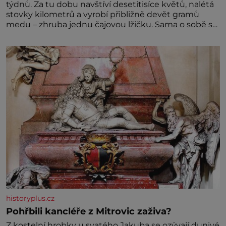
týdnů. Za tu dobu navštíví desetitisíce květů, nalétá
stovky kilometrů a vyrobí přibližně devět gramů
medu – zhruba jednu čajovou lžičku. Sama o sobě se
může zdát bezvýznamná. Teprve když se spojí s
dalšími desítkami tisíc příslušnic svého včelstva,
vznikne jeden z nejdokonalejších organismů
historyplus.cz
Pohřbili kancléře z Mitrovic zaživa?
Z kostelní hrobky u svatého Jakuba se ozývají dunivé