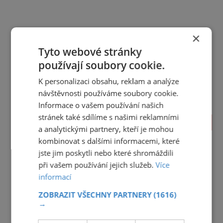
×
Tyto webové stránky
používají soubory cookie.
K personalizaci obsahu, reklam a analýze
návštěvnosti používáme soubory cookie.
Informace o vašem používání našich
stránek také sdílíme s našimi reklamními
TIPY NA CESTY
a analytickými partnery, kteří je mohou
kombinovat s dalšími informacemi, které
Jihočeský kraj
Jihomoravský kraj
Karlovarský kraj
jste jim poskytli nebo které shromáždili
Královéhradecký kraj
Liberecký kraj
při vašem používání jejich služeb.
Více
Moravskoslezský kraj
Olomoucký kraj
informací
Pardubický kraj
Plzeňský kraj
Praha
Středočeský kraj
Ústecký kraj
Vysočina
ZOBRAZIT VŠECHNY PARTNERY
(1616)
→
Zlínský kraj
reklama