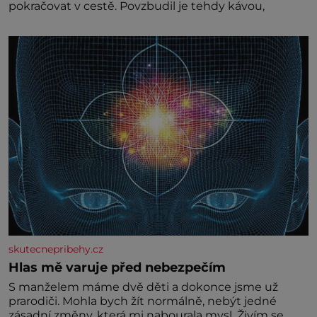
pokračovat v cestě. Povzbudil je tehdy kávou,
skutecnepribehy.cz
Hlas mě varuje před nebezpečím
S manželem máme dvě děti a dokonce jsme už
prarodiči. Mohla bych žít normálně, nebýt jedné
zásadní změny, která mi nabourala mysl. Živím se