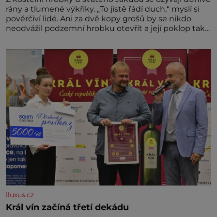
rány a tlumené výkřiky. „To jistě řádí duch,“ myslí si
pověrčiví lidé. Ani za dvě kopy grošů by se nikdo
neodvážil podzemní hrobku otevřít a její poklop tak
raději jen skrápí svěcenou vodou. Za několik dní
divné burácení skutečně ustane. Když o mnoho let
později hrobku
iluxus.cz
Král vín začíná třetí dekádu