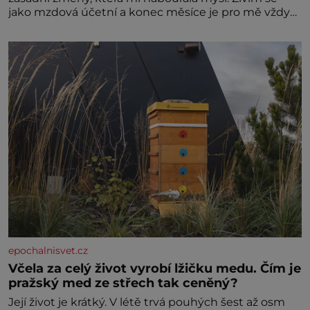
jako mzdová účetní a konec měsíce je pro mě vždy
velice psychicky náročným obdobím. Od té chvíle, co
máme vnoučata, mi dcera čím dál častěji volá o
pomoc, co se hlídání týče. Dalo by se
epochalnisvet.cz
Včela za celý život vyrobí lžičku medu. Čím je
pražský med ze střech tak ceněný?
Její život je krátký. V létě trvá pouhých šest až osm