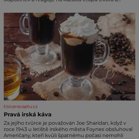
specifické potřeby dítěte. Pro nejmenší je klíčová
jednoduchost, měkkost a bezpečí, proto by pokoj
miminka měl působit především klidně a útulně.
Předškolní věk je
tisicereceptu.cz
Pravá irská káva
Za jejího tvůrce je považován Joe Sharidan, když v
roce 1943 u letiště irského města Foynes obsluhoval
Američany, kteří kvůli špatnému počasí nemohli