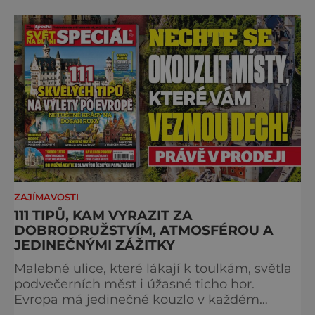
projděte společně s námi historii křížem
krážem. Je 10. dubna roku 49 př. n. l. a na
břehu říčky Rubikon pronáší Gaius Julius
Caesar svou slavnou vě
ZAJÍMAVOSTI
111 TIPŮ, KAM VYRAZIT ZA
DOBRODRUŽSTVÍM, ATMOSFÉROU A
JEDINEČNÝMI ZÁŽITKY
Malebné ulice, které lákají k toulkám, světla
podvečerních měst i úžasné ticho hor.
Evropa má jedinečné kouzlo v každém
období. Nové číslo Světa na dlani Speciál vás