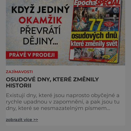
charakter, klid a zvláštní atmosféru
šumavských hřebenů, kde se střídá hustý les
ZAJÍMAVOSTI
OSUDOVÉ DNY, KTERÉ ZMĚNILY
HISTORII
Existují dny, které jsou naprosto obyčejné a
rychle upadnou v zapomnění, a pak jsou tu
dny, které se nesmazatelným písmem
otisknou do lidské historie, a je jedno, jestli
zobrazit více >>
dojde k významnému objevu nebo děsivé
katastrofě. Vezměte si k ruce kalendář a