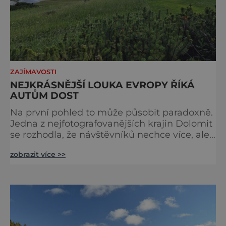
ZAJÍMAVOSTI
NEJKRÁSNĚJŠÍ LOUKA EVROPY ŘÍKÁ
AUTŮM DOST
Na první pohled to může působit paradoxně.
Jedna z nejfotografovanějších krajin Dolomit
se rozhodla, že návštěvníků nechce více, ale
méně. Alpe di Siusi, největší vysokohorská
zobrazit více >>
louka v Evropě, zavádí od léta 2026 nová
pravidla příjezdu, která mají jediný cíl –
zachovat místo, kvůli němuž sem lidé
přijíždějí. Nejde o boj proti turistům. Jde o
ochranu krajiny, která už nechce být obětí
vlastního úspě