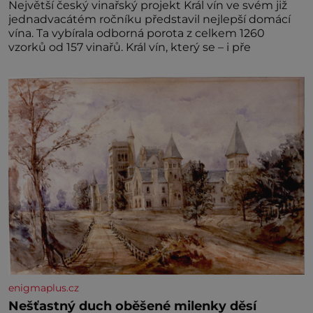
Největší český vinařský projekt Král vín ve svém již
jednadvacátém ročníku představil nejlepší domácí
vína. Ta vybírala odborná porota z celkem 1260
vzorků od 157 vinařů. Král vín, který se – i pře
enigmaplus.cz
Nešťastný duch oběšené milenky děsí