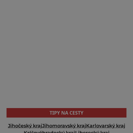
TIPY NA CESTY
Jihočeský kraj
Jihomoravský kraj
Karlovarský kraj
Královéhradecký kraj
Liberecký kraj