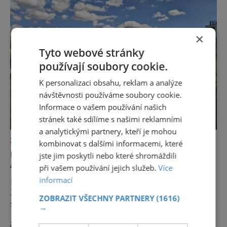
×
Tyto webové stránky
používají soubory cookie.
K personalizaci obsahu, reklam a analýze
návštěvnosti používáme soubory cookie.
Informace o vašem používání našich
stránek také sdílíme s našimi reklamními
a analytickými partnery, kteří je mohou
ZAJÍMAVOSTI
kombinovat s dalšími informacemi, které
NEJKRÁSNĚJŠÍ LOUKA EVROPY ŘÍKÁ
jste jim poskytli nebo které shromáždili
AUTŮM DOST
při vašem používání jejich služeb.
Více
informací
Na první pohled to může působit paradoxně.
Jedna z nejfotografovanějších krajin Dolomit
ZOBRAZIT VŠECHNY PARTNERY
(1616)
se rozhodla, že návštěvníků nechce více, ale
→
méně. Alpe di Siusi, největší vysokohorská
zobrazit více >>
louka v Evropě, zavádí od léta 2026 nová