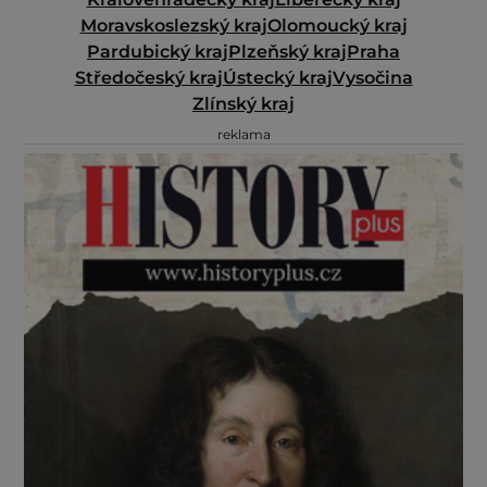
Moravskoslezský kraj
Olomoucký kraj
Pardubický kraj
Plzeňský kraj
Praha
Středočeský kraj
Ústecký kraj
Vysočina
Zlínský kraj
reklama