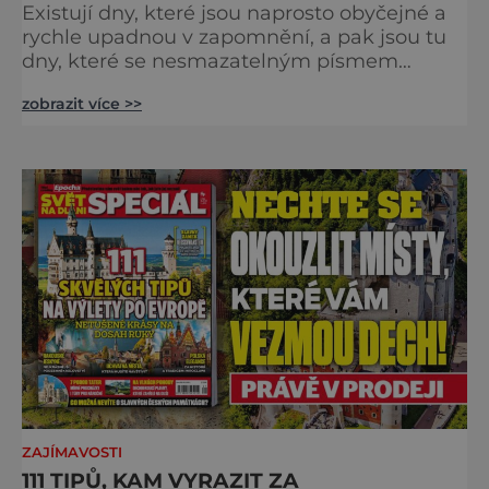
Existují dny, které jsou naprosto obyčejné a
rychle upadnou v zapomnění, a pak jsou tu
dny, které se nesmazatelným písmem
otisknou do lidské historie, a je jedno, jestli
zobrazit více >>
dojde k významnému objevu nebo děsivé
katastrofě. Vezměte si k ruce kalendář a
projděte společně s námi historii křížem
krážem. Je 10. dubna roku 49 př. n. l. a na
břehu říčky Rubikon pronáší Gaius Julius
Caesar svou slavnou vě
ZAJÍMAVOSTI
111 TIPŮ, KAM VYRAZIT ZA