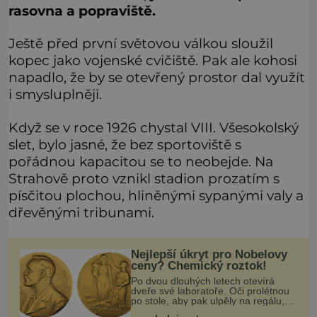
rasovna a popraviště.
Ještě před první světovou válkou sloužil
kopec jako vojenské cvičiště. Pak ale kohosi
napadlo, že by se otevřený prostor dal využít
i smysluplněji.
Když se v roce 1926 chystal VIII. Všesokolský
slet, bylo jasné, že bez sportoviště s
pořádnou kapacitou se to neobejde. Na
Strahově proto vznikl stadion prozatím s
písčitou plochou, hliněnými sypanými valy a
dřevěnými tribunami.
Nejlepší úkryt pro Nobelovy
ceny? Chemický roztok!
Po dvou dlouhých letech otevírá
dveře své laboratoře. Oči prolétnou
po stole, aby pak ulpěly na regálu,
kde se nachází všemožné látky.