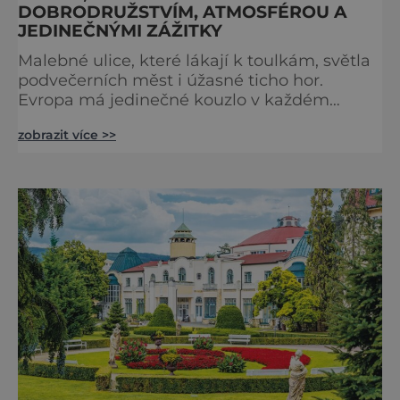
DOBRODRUŽSTVÍM, ATMOSFÉROU A
JEDINEČNÝMI ZÁŽITKY
Malebné ulice, které lákají k toulkám, světla
podvečerních měst i úžasné ticho hor.
Evropa má jedinečné kouzlo v každém
období. Nové číslo Světa na dlani Speciál vás
zobrazit více >>
zve na cestu plnou inspirace, dobrodružství i
romantiky. Přinášíme vám 111 skvělých tipů,
kam vyrazit. Objevte krásu Evropy v celé její
podobě. Města s neopakovatelnou
atmosférou Vydejte se s námi na prohlídku
měst, která patří k