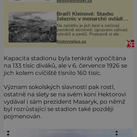
epochalnisvet.cz
Hledá žluto-oranžovou tekutinu,
jakmile ji zahlédne, nesmírně se
Bratři Kleinové: Stavbu
železnic v monarchii ovládli
samouci
Na začátku je jich šest a začínají
poměrně skromně, úpravami zahrad,
rybníků a parků. Postupně si ale
troufnou i na stavbu železnic. Během
historyplus.cz
40 let vybudují na území monarchie
třetinu všech tratí, tedy
Kapacita stadionu byla tenkrát vypočítána
na 133 tisíc diváků, ale v 6. července 1926 se
jich kolem cvičiště tísnilo 160 tisíc.
Význam sokolských slavností pak rostl,
ostatně na slety se na svém koni Hektorovi
vydával i sám prezident Masaryk, po němž
byl rozrůstající se stadion také později
pojmenován.