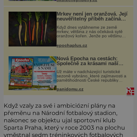
ulevilo. Ráda vzpomínám na své
dětství a na studánku, která se u
Mrkev není jen oranžová. Její
neuvěřitelný příběh začíná
fialovou barvou
Když dnes vytáhneme ze země
mrkev, většina z nás očekává sytě
oranžový kořen. Jenže po většinu
své historie je mrkev všechno
možné, jen ne oranžová. Je fialová,
epochaplus.cz
žlutá, bílá, někdy dokonce téměř
černá.
Nová Epocha na cestách:
Společně za krásami naší
vlasti
Už máte v nadcházející turistické
sezoně vybráno, které zajímavosti a
pamětihodnosti České republiky
navštívíte? V prodeji je právě nové
číslo Epochy na cestách, které vám
panidomu.cz
při rozhodování určitě pomůž
Když vzaly za své i ambiciózní plány na
přeměnu na Národní fotbalový stadion,
nakonec se objektu ujal sportovní klub
Sparta Praha, který v roce 2003 na plochu
vměstnal sedm tréninkových fotbalových