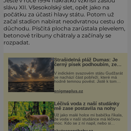
Ještě v roce 1994 nakrátko vzkřísil zašlou
slávu XII. Všesokolský slet, opět jako na
počátku za účasti hlavy státu. Potom už
začal stadion nabírat neodvratnou cestu do
důchodu. Písčitá plocha zarůstala plevelem,
betonové tribuny chátraly a začínaly se
rozpadat.
Strašidelná pláž Dumas: Je
černý písek podhoubím, ze
kterého roste zlo?
V indickém svazovém státu Gudžarát
se nachází část pobřeží, které má
hodně temnou pověst. Jistě k tomu
přispívá i černý písek této pláže.
Proč má pláž takové netypické
enigmaplus.cz
zbarvení? Nakolik jsou pravdivé
Léčivá voda z naší studánky
mě zase postavila na nohy
Už jako malé holce mi babička říkala,
že voda v naší studánce má léčivou
moc. Kdo se z ní napil, nebo si
natrhal bylinky kolem, tomu se
skutecnepribehy.cz