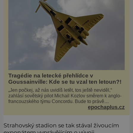
Tragédie na letecké přehlídce v
Goussainville: Kde se tu vzal ten letoun?!
„Jen počkej, až nás uvidíš letět, tos ještě neviděl,“
zahlásí sovětský pilot Michail Kozlov směrem k anglo-
francouzského týmu Concordu. Bude to právě
epochaplus.cz
konkurenční boj, co bude stát za smrtí celé 6členné
posádky Tupoleva Tu-144, zničením několika domů,
usmrcením 8 lidí na zemi (z toho 3 dětí) a 60 váž
Strahovský stadion se tak stával živoucím
exponátem vyprávějícím o vývoji