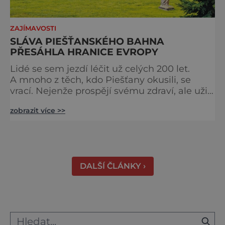
ZAJÍMAVOSTI
SLÁVA PIEŠŤANSKÉHO BAHNA
PŘESÁHLA HRANICE EVROPY
Lidé se sem jezdí léčit už celých 200 let.
A mnoho z těch, kdo Piešťany okusili, se
vrací. Nejenže prospějí svému zdraví, ale užijí
si tu i bohatý společenský život. Když se
zobrazit více >>
řekne slovenské lázně, Piešťany bývají první
volbou. Jejich věhlas je mezinárodní. A není
divu. Město rozprostřené na březích řeky
Váhu je proslulé termálními prameny
DALŠÍ ČLÁNKY ›