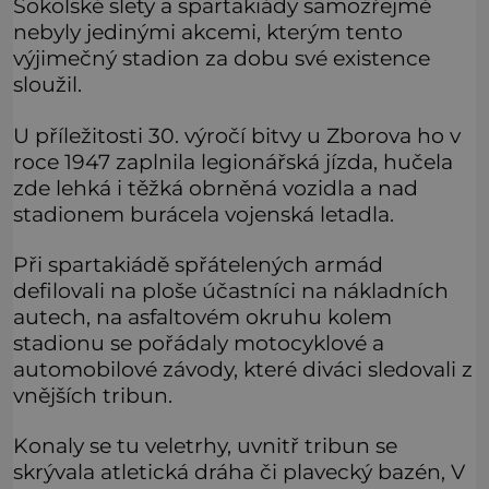
Sokolské slety a spartakiády samozřejmě
nebyly jedinými akcemi, kterým tento
výjimečný stadion za dobu své existence
sloužil.
U příležitosti 30. výročí bitvy u Zborova ho v
roce 1947 zaplnila legionářská jízda, hučela
zde lehká i těžká obrněná vozidla a nad
stadionem burácela vojenská letadla.
Při spartakiádě spřátelených armád
defilovali na ploše účastníci na nákladních
autech, na asfaltovém okruhu kolem
stadionu se pořádaly motocyklové a
automobilové závody, které diváci sledovali z
vnějších tribun.
Konaly se tu veletrhy, uvnitř tribun se
skrývala atletická dráha či plavecký bazén, V