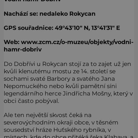
Nachází se: nedaleko Rokycan
GPS souřadnice: 49°43′10″ N, 13°41′31″ E
Web: www.zcm.cz/o-muzeu/objekty/vodni-
hamr-dobriv
Do Dobřívi u Rokycan stojí za to zajet už jen
kvůli klenutému mostu ze 14. století se
sochami svaté Barbory a svatého Jana
Nepomuckého nebo kvůli pamětní síni
legendárního herce Jindřicha Mošny, který v
obci často pobýval.
Ale ten největší skvost čeká na
severovýchodním okraji obce, v těsném
sousedství hráze Huťského rybníka, v
místech, kde do obce přitéká řeka Klabava, a