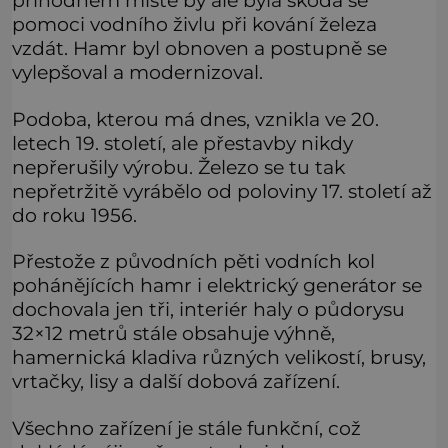
příhodném místě by ale byla škoda se
pomoci vodního živlu při kování železa
vzdát. Hamr byl obnoven a postupně se
vylepšoval a modernizoval.
Podoba, kterou má dnes, vznikla ve 20.
letech 19. století, ale přestavby nikdy
nepřerušily výrobu. Železo se tu tak
nepřetržitě vyrábělo od poloviny 17. století až
do roku 1956.
Přestože z původních pěti vodních kol
pohánějících hamr i elektrický generátor se
dochovala jen tři, interiér haly o půdorysu
32×12 metrů stále obsahuje výhně,
hamernická kladiva různých velikostí, brusy,
vrtačky, lisy a další dobová zařízení.
Všechno zařízení je stále funkční, což