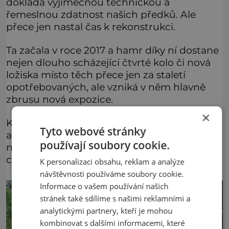
dokládá výjimečnou technickou a
řemeslnou zdatnost našich předků. Ale
přece jen nastal čas k rekonstrukci.
Ta začala v roce 2017 a hamr díky ní dostane
nejen dlouho scházející čtvrté kolo či nová
ložiska místo těch přece jen za staletí
opotřebovaných, ale vzniká v něm hlavně
zbrusu nová expozice.
×
Kromě toho objekt konečně získá kanalizaci
Tyto webové stránky
a také elektřina bude přepojena tak, aby
používají soubory cookie.
nerušila historický vzhled památkově
chráněné stavby.
K personalizaci obsahu, reklam a analýze
návštěvnosti používáme soubory cookie.
Informace o vašem používání našich
stránek také sdílíme s našimi reklamními a
analytickými partnery, kteří je mohou
kombinovat s dalšími informacemi, které