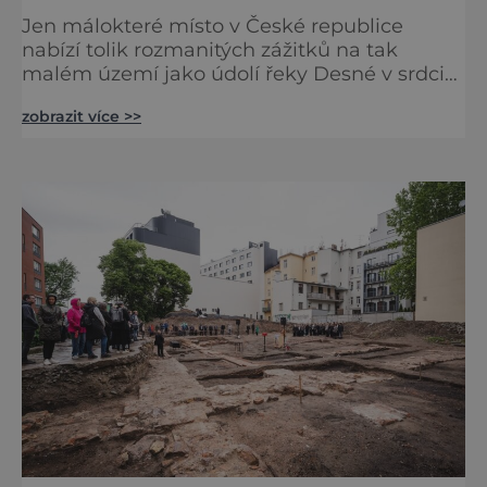
Jen málokteré místo v České republice
nabízí tolik rozmanitých zážitků na tak
malém území jako údolí řeky Desné v srdci
Jeseníků. Během jediného dne můžete
zobrazit více >>
nahlédnout do útrob jedné z
nejvýznamnějších vodních elektráren v
Evropě, vydat se na horské hřebeny, projet se
na koloběžce a den zakončit poznáváním
památek ve Velkých Losinách nebo v
termálním parku. [caption
id="attachment_92379" align="