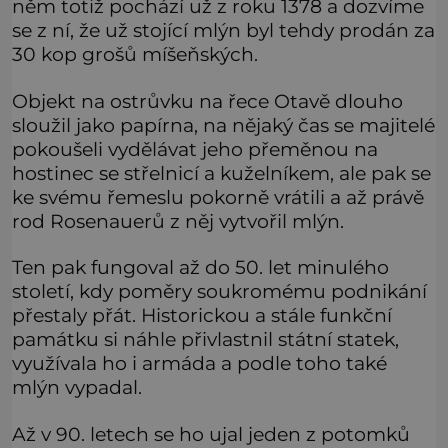
něm totiž pochází už z roku 1378 a dozvíme
se z ní, že už stojící mlýn byl tehdy prodán za
30 kop grošů míšeňských.
Objekt na ostrůvku na řece Otavě dlouho
sloužil jako papírna, na nějaký čas se majitelé
pokoušeli vydělávat jeho přeměnou na
hostinec se střelnicí a kuželníkem, ale pak se
ke svému řemeslu pokorně vrátili a až právě
rod Rosenauerů z něj vytvořil mlýn.
Ten pak fungoval až do 50. let minulého
století, kdy poměry soukromému podnikání
přestaly přát. Historickou a stále funkční
památku si náhle přivlastnil státní statek,
využívala ho i armáda a podle toho také
mlýn vypadal.
Až v 90. letech se ho ujal jeden z potomků