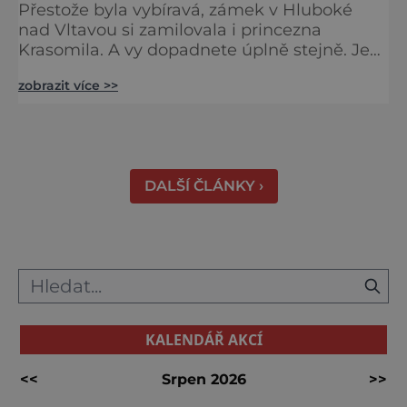
Přestože byla vybíravá, zámek v Hluboké
nad Vltavou si zamilovala i princezna
Krasomila. A vy dopadnete úplně stejně. Je
totiž jedním z nejkrásnějších u nás. Vypadá
zobrazit více >>
jako nazdobený bílý dort na svatební tabuli.
Právě proto tam proudí desítky tisíc turistů.
Zámek, který najdete 9 kilometrů od
Českých Budějovic, byl inspirován anglickým
královským
DALŠÍ ČLÁNKY ›
KALENDÁŘ AKCÍ
<<
Srpen 2026
>>