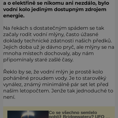
a o elektřině se nikomu ani nezdálo, bylo
vodní kolo jediným dostupným zdrojem
energie.
Na řekách s dostatečným spádem se tak
začaly rodit vodní mlýny, často úžasné
doklady technické zdatnosti našich předků.
Jejich doba už je dávno pryč, ale mlýny se na
mnoha místech dochovaly, aby nám
připomínaly staré zašlé časy.
Řeklo by se, že vodní mlýn je prostě kolo
poháněné proudem vody. Je to starověký
vynález, známý minimálně pár set let před
naším letopočtem. Jenže tak jednoduché to
není.
Co se všechno semlelo
poblíž Bridgewateru? UFO na