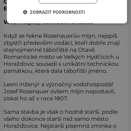
GPS souřadnice: 49° 19′ 5.9“ N, 13° 41′ 58.3“
E
ZOBRAZIT PODROBNOSTI
Web: https://rosenauer.unas.cz
Když se řekne Rosenauerův mlýn, nejspíš
zbystří především vodáci, kteří dobře znají
stejnojmenné tábořiště na Otavě.
Romantické místo ve Velkých Hydčicích u
Horažďovic sousedí s unikátní technickou
památkou, která dala tábořišti jméno.
Lesní inženýr a význačný vodohospodář
Josef Rosenauer ovšem mlýn nepostavil,
získal ho až v roce 1807.
Sama stavba je však o hodně starší, podle
všeho dokonce starší než samo město
Horažďovice. Nejstarší písemná zmínka o