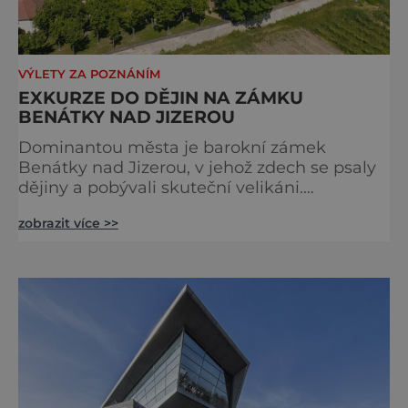
VÝLETY ZA POZNÁNÍM
EXKURZE DO DĚJIN NA ZÁMKU
BENÁTKY NAD JIZEROU
Dominantou města je barokní zámek
Benátky nad Jizerou, v jehož zdech se psaly
dějiny a pobývali skuteční velikáni.
Fenomenální dánský astronom Tycho Brahe
zobrazit více >>
tu prováděl svá slavná astronomická měření
a za zavřenými dveřmi laboratoří hledal
elixíry pro lidstvo. Došlo zde i k osudové
spolupráci s jeho přítelem, slavným Janem
Keplerem. Tímto historickým setkáním je
inspirována i zážitková mobilní detek