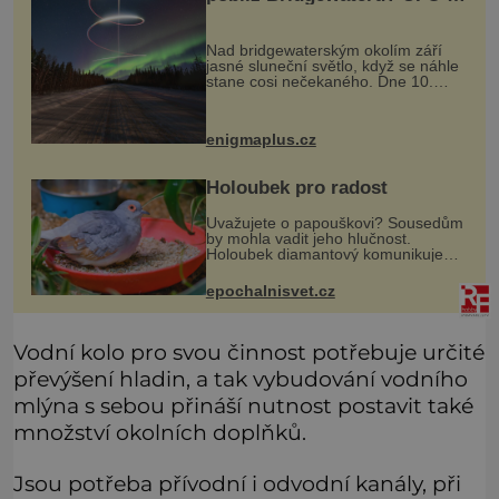
obloze, monstra v bažinách!
Nad bridgewaterským okolím září
jasné sluneční světlo, když se náhle
stane cosi nečekaného. Dne 10.
května roku 1760 v deset hodin
dopoledne zde dojde k vůbec
prvnímu historicky doloženému
enigmaplus.cz
přeletu UFO
Holoubek pro radost
Uvažujete o papouškovi? Sousedům
by mohla vadit jeho hlučnost.
Holoubek diamantový komunikuje
téměř neslyšitelným pípáním, je
roztomilý a hodí se i pro chovatele
epochalnisvet.cz
začátečníky. Jedná se o nenároč
Vodní kolo pro svou činnost potřebuje určité
převýšení hladin, a tak vybudování vodního
mlýna s sebou přináší nutnost postavit také
množství okolních doplňků.
Jsou potřeba přívodní i odvodní kanály, při