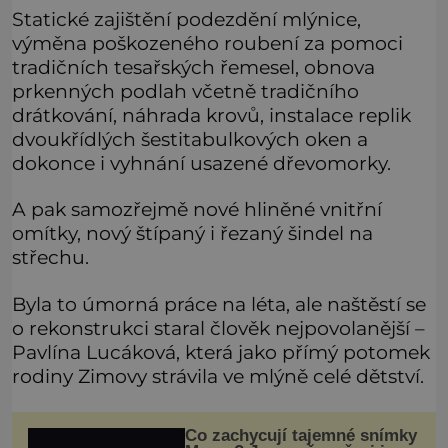
Statické zajištění podezdění mlýnice,
výměna poškozeného roubení za pomoci
tradičních tesařských řemesel, obnova
prkenných podlah včetně tradičního
drátkování, náhrada krovů, instalace replik
dvoukřídlých šestitabulkových oken a
dokonce i vyhnání usazené dřevomorky.
A pak samozřejmě nové hliněné vnitřní
omítky, nový štípaný i řezaný šindel na
střechu.
Byla to úmorná práce na léta, ale naštěstí se
o rekonstrukci staral člověk nejpovolanější –
Pavlína Lucáková, která jako přímý potomek
rodiny Zimovy strávila ve mlýně celé dětství.
Co zachycují tajemné snímky