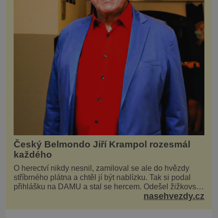
Český Belmondo Jiří Krampol rozesmál
každého
O herectví nikdy nesnil, zamiloval se ale do hvězdy
stříbrného plátna a chtěl jí být nablízku. Tak si podal
přihlášku na DAMU a stal se hercem. Odešel žižkovský
nasehvezdy.cz
matador, který všude rozdával humor, i když jemu
samotnému do smíchu zrovna nebylo. Do poslední
chvíle bojoval hlavně svým optimismem a vti