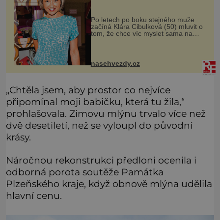
Po letech po boku stejného muže
začíná Klára Cibulková (50) mluvit o
tom, že chce víc myslet sama na
sebe. Skrývají se za jejími slovy
potíže doma? Tolik v posledních
měsících mluví Klára Cibulková (5
nasehvezdy.cz
„Chtěla jsem, aby prostor co nejvíce
připomínal moji babičku, která tu žila,“
prohlašovala. Zimovu mlýnu trvalo více než
dvě desetiletí, než se vyloupl do původní
krásy.
Náročnou rekonstrukci předloni ocenila i
odborná porota soutěže Památka
Plzeňského kraje, když obnově mlýna udělila
hlavní cenu.