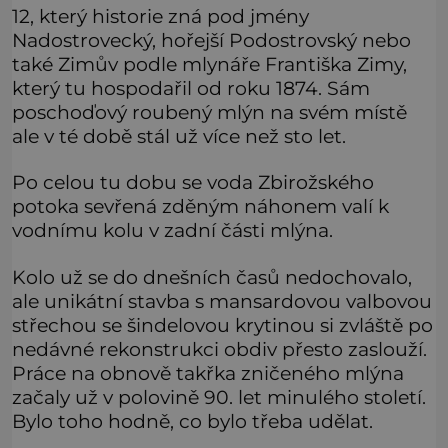
12, který historie zná pod jmény
Nadostrovecký, hořejší Podostrovský nebo
také Zimův podle mlynáře Františka Zimy,
který tu hospodařil od roku 1874. Sám
poschoďový roubený mlýn na svém místě
ale v té době stál už více než sto let.
Po celou tu dobu se voda Zbirožského
potoka sevřená zděným náhonem valí k
vodnímu kolu v zadní části mlýna.
Kolo už se do dnešních časů nedochovalo,
ale unikátní stavba s mansardovou valbovou
střechou se šindelovou krytinou si zvláště po
nedávné rekonstrukci obdiv přesto zaslouží.
Práce na obnově takřka zničeného mlýna
začaly už v polovině 90. let minulého století.
Bylo toho hodně, co bylo třeba udělat.