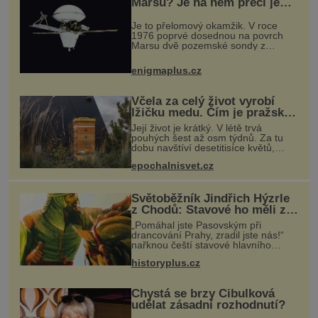
Marsu? Je na něm přeci jen
voda?
Je to přelomový okamžik. V roce
1976 poprvé dosednou na povrch
Marsu dvě pozemské sondy z
amerického vesmírného programu
Viking, které jsou schopny pořídit
enigmaplus.cz
fotografie záhadami opředené rudé
planety. V
Včela za celý život vyrobí
lžičku medu. Čím je pražský
med ze střech tak ceněný?
Její život je krátký. V létě trvá
pouhých šest až osm týdnů. Za tu
dobu navštíví desetitisíce květů,
nalétá stovky kilometrů a vyrobí
epochalnisvet.cz
přibližně devět gramů medu –
zhruba jednu čajovou lžičku. Sama o
s
Světoběžník Jindřich Hýzrle
z Chodů: Stavové ho měli za
zrádce
„Pomáhal jste Pasovským při
drancování Prahy, zradil jste nás!“
nařknou čeští stavové hlavního
zbrojmistra zemské hotovosti.
historyplus.cz
Jindřich se však zastrašit nenechá.
Zachová chladnou hlavu a trestu
unikne.
Chystá se brzy Cibulková
udělat zásadní rozhodnutí?