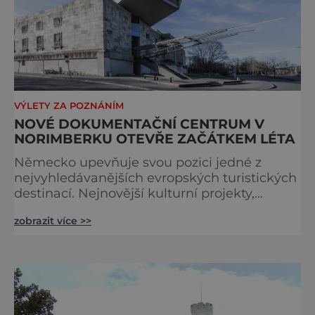
VÝLETY ZA POZNÁNÍM
NOVÉ DOKUMENTAČNÍ CENTRUM V
NORIMBERKU OTEVŘE ZAČÁTKEM LÉTA
Německo upevňuje svou pozici jedné z
nejvyhledávanějších evropských turistických
destinací. Nejnovější kulturní projekty,
otevření inovativních muzeí a velkolepé
zobrazit více >>
rekonstrukce historických památek přitahují
návštěvníky z celého světa. V nadcházejících
měsících se zde propojí kultura, historie i
moderní zážitky do jedinečné nabídky
turistických míst – přinášíme jejich výběr. Po
přibližně pětileté