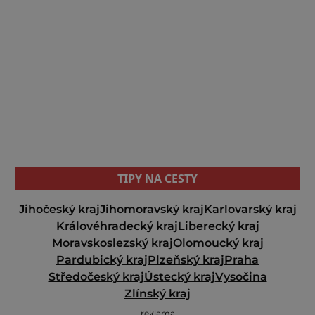
TIPY NA CESTY
Jihočeský kraj
Jihomoravský kraj
Karlovarský kraj
Královéhradecký kraj
Liberecký kraj
Moravskoslezský kraj
Olomoucký kraj
Pardubický kraj
Plzeňský kraj
Praha
Středočeský kraj
Ústecký kraj
Vysočina
Zlínský kraj
reklama