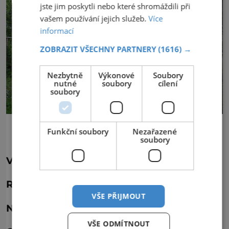
jste jim poskytli nebo které shromáždili při
vašem používání jejich služeb.
Více
informací
ZOBRAZIT VŠECHNY PARTNERY
(1616) →
Nezbytně
Výkonové
Soubory
nutné
soubory
cílení
soubory
FOTO: Jitka Erbenová – CC BY-SA 3.0
Funkční soubory
Nezařazené
soubory
Vodáci, vzhůru do muzea!
Rosenauerův mlýn
VŠE PŘIJMOUT
Nachází se: v Horažďovicích
VŠE ODMÍTNOUT