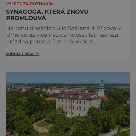
VÝLETY ZA POZNÁNÍM
SYNAGOGA, KTERÁ ZNOVU
PROMLOUVÁ
Na rohu dnešních ulic Spálená a Přízova v
Brně se už více než osmdesát let nachází
prázdná parcela. Jen málokdo z
kolemjdoucích tuší, že právě zde stála jedna
zobrazit více >>
z největších synagog v českých zemích –
monumentální stavba, která byla po
desetiletí symbolem sebevědomé a
prosperující židovské komunity. Brněnská
Velká synagoga byla slavnostně otevřena v
roce 1856, v době, kdy se město proměňovalo
v p