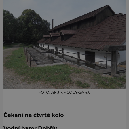
FOTO: Jik Jik – CC BY-SA 4.0
Čekání na čtvrté kolo
Vodní hamr Dobřív