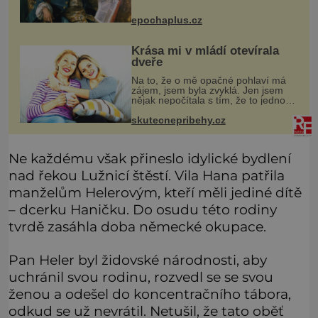
Jeho cesta k Baltskému moři však
nebyla turistickým výletem, ale ryze
epochaplus.cz
pracovní cestou se zištnými úmysly.
Krása mi v mládí otevírala
dveře
Na to, že o mě opačné pohlaví má
zájem, jsem byla zvyklá. Jen jsem
nějak nepočítala s tím, že to jednou
skončí a já zůstanu úplně sama.
Když mi bylo dvacet, rychle jsem
skutecnepribehy.cz
zjistila, že se svět usmívá mno
Ne každému však přineslo idylické bydlení
nad řekou Lužnicí štěstí. Vila Hana patřila
manželům Helerovým, kteří měli jediné dítě
– dcerku Haničku. Do osudu této rodiny
tvrdě zasáhla doba německé okupace.
Pan Heler byl židovské národnosti, aby
uchránil svou rodinu, rozvedl se se svou
ženou a odešel do koncentračního tábora,
odkud se už nevrátil. Netušil, že tato oběť