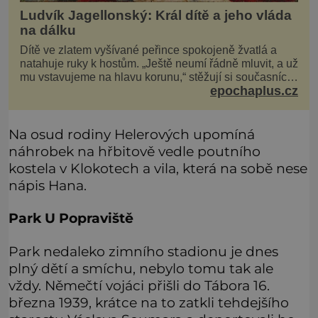
Ludvík Jagellonský: Král dítě a jeho vláda
na dálku
Dítě ve zlatem vyšívané peřince spokojeně žvatlá a
natahuje ruky k hostům. „Ještě neumí řádně mluvit, a už
mu vstavujeme na hlavu korunu,“ stěžují si současníci,
epochaplus.cz
pro které je k neuvěření, že droboučký princ se dnes
stal králem. Otázka za milion, na niž by všichni,
zejména stárnoucí a nemocný král Vl
Na osud rodiny Helerových upomíná
náhrobek na hřbitově vedle poutního
kostela v Klokotech a vila, která na sobě nese
nápis Hana.
Park U Popraviště
Park nedaleko zimního stadionu je dnes
plný dětí a smíchu, nebylo tomu tak ale
vždy. Němečtí vojáci přišli do Tábora 16.
března 1939, krátce na to zatkli tehdejšího