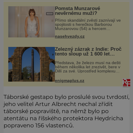
Pomsta Munzarové
nevěrnému muži?
Přímo skandální zvěsti zaznívají ve
spojitosti s herečkou Barborou
Munzarovou (54) a hercem
Martinem Trnavským (56).
nasehvezdy.cz
Munzarová měla být totiž viděna s
jakýmsi sympaťákem, s nímž se
velmi družně, až dů
Železný zázrak z Indie: Proč
tento sloup už 1 600 let
nezná rez?
Představa, že železo musí na dešti
během několika let zrezivět, bere v
Dillí za své. Uprostřed komplexu
Qutb stojí více než sedm metrů
vysoký železný sloup, který už
enigmaplus.cz
přibližně 1 600 let odolává počasí
Táborské gestapo bylo proslulé svou tvrdostí,
jeho velitel Artur Albrecht nechal zřídit
táborské popraviště, na němž bylo po
atentátu na říšského protektora Heydricha
popraveno 156 vlastenců.