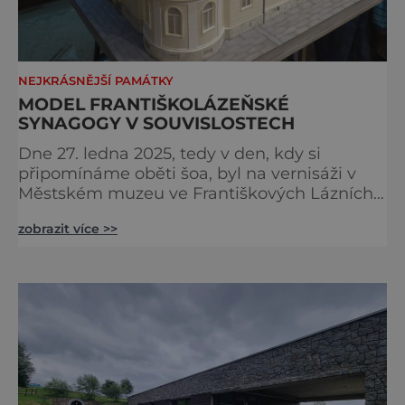
NEJKRÁSNĚJŠÍ PAMÁTKY
MODEL FRANTIŠKOLÁZEŇSKÉ
SYNAGOGY V SOUVISLOSTECH
Dne 27. ledna 2025, tedy v den, kdy si
připomínáme oběti šoa, byl na vernisáži v
Městském muzeu ve Františkových Lázních
představen model synagogy, která byla
zobrazit více >>
nacisty zničena v roce 1938. Do lázeňského
města se tak více než symbolicky vrátil
židovský svatostánek. Autorem modelu je
Bohuslav Karban z Aše. Připomeňme si nyní
některé události spojené s touto významnou
stavbou. [gallery ids="917