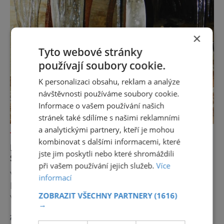
×
Tyto webové stránky
používají soubory cookie.
K personalizaci obsahu, reklam a analýze
návštěvnosti používáme soubory cookie.
Informace o vašem používání našich
stránek také sdílíme s našimi reklamními
a analytickými partnery, kteří je mohou
TAJEMNÁ MÍSTA
kombinovat s dalšími informacemi, které
KDYŽ MRÁZ TVOŘÍ UMĚNÍ: LEDOVÉ
jste jim poskytli nebo které shromáždili
ŠTOLY V JÁCHYMOVĚ
při vašem používání jejich služeb.
Více
V hlubinách jáchymovských dolů vzniká
informací
každou zimu neobyčejná podívaná. Mrazivý
ZOBRAZIT VŠECHNY PARTNERY
(1616)
vzduch a kapající voda zde vytvářejí
→
fascinující ledové útvary připomínající
zobrazit více >>
křišťálové sochy. Toto jedinečné „ledové