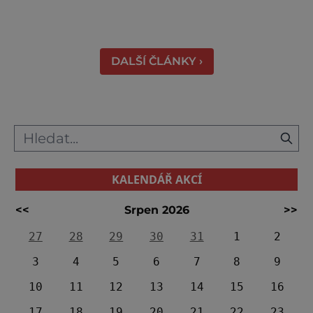
právě odsud měl jeden z prvních pánů hradu
ukončit svůj život. K hradu se váže celá řada
pověstí a u většiny z nich najdeme nějaké to
zrnko pravdy. Většina z nich vypráví o t
DALŠÍ ČLÁNKY ›
KALENDÁŘ AKCÍ
<<
Srpen 2026
>>
27
28
29
30
31
1
2
3
4
5
6
7
8
9
10
11
12
13
14
15
16
17
18
19
20
21
22
23