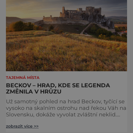
práci tehdejších horníků. [gallery
ids="91631,91630,91632,91633,91634,91635,9
TAJEMNÁ MÍSTA
BECKOV – HRAD, KDE SE LEGENDA
ZMĚNILA V HRŮZU
Už samotný pohled na hrad Beckov, tyčící se
vysoko na skalním ostrohu nad řekou Váh na
Slovensku, dokáže vyvolat zvláštní neklid.
Strmé hradby, z nichž se otevírá dechberoucí
zobrazit více >>
výhled do krajiny, se staly i svědky tragédie –