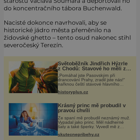
starostu Václava Soumara a deportovali ho
do koncentračního tábora Buchenwald.
Nacisté dokonce navrhovali, aby se
historické jádro města přeměnilo na
židovské ghetto – tento osud nakonec stihl
severočeský Terezín.
Světoběžník Jindřich Hýzrle
z Chodů: Stavové ho měli za
zrádce
„Pomáhal jste Pasovským při
drancování Prahy, zradil jste nás!“
nařknou čeští stavové hlavního
zbrojmistra zemské hotovosti.
historyplus.cz
Jindřich se však zastrašit nenechá.
Zachová chladnou hlavu a trestu
unikne.
Krásný princ mě probudil v
pravou chvíli
Ze spaní mě probudil neznámý muž.
Vypadal jako princ. Měl nádherné
šaty a také šperky. Vyvedl mě z
pokoje ven, v kuchyni totiž začalo
skutecnepribehy.cz
hořet. Stalo se to už moc dávno.
Byla jsem malá holčička, měla jse