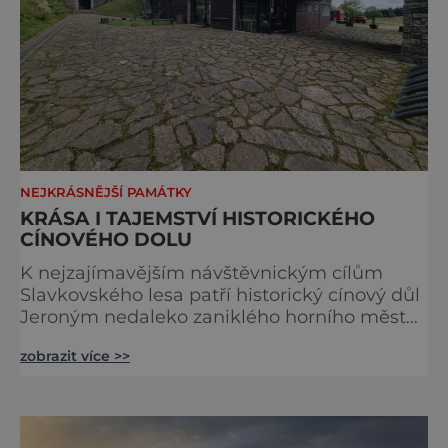
NEJKRÁSNĚJŠÍ PAMÁTKY
KRÁSA I TAJEMSTVÍ HISTORICKÉHO
CÍNOVÉHO DOLU
K nejzajímavějším návštěvnickým cílům
Slavkovského lesa patří historický cínový důl
Jeroným nedaleko zaniklého horního města
Čistá. Dolovat se v něm začalo už ve
zobrazit více >>
středověku. Národní kulturní památka je
dnes přístupná veřejnosti a hojně
vyhledávaná turisty, kteří si zde mohou učinit
poměrně konkrétní představu o namáhavé