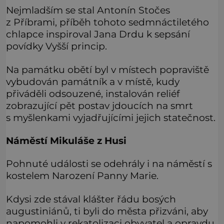
Nejmladším se stal Antonín Stočes
z Příbrami, příběh tohoto sedmnáctiletého
chlapce inspiroval Jana Drdu k sepsání
povídky Vyšší princip.
Na památku obětí byl v místech popraviště
vybudován památník a v místě, kudy
přiváděli odsouzené, instalován reliéf
zobrazující pět postav jdoucích na smrt
s myšlenkami vyjadřujícími jejich statečnost.
Náměstí Mikuláše z Husi
Pohnuté události se odehrály i na náměstí s
kostelem Narození Panny Marie.
Kdysi zde stával klášter řádu bosých
augustiniánů, ti byli do města přizváni, aby
napomohli v rekatolizaci obyvatel a opravdu