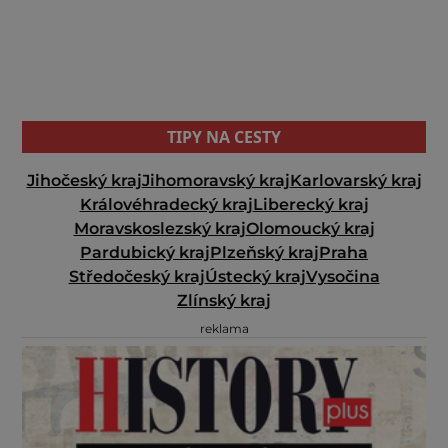
TIPY NA CESTY
Jihočeský kraj
Jihomoravský kraj
Karlovarský kraj
Královéhradecký kraj
Liberecký kraj
Moravskoslezský kraj
Olomoucký kraj
Pardubický kraj
Plzeňský kraj
Praha
Středočeský kraj
Ústecký kraj
Vysočina
Zlínský kraj
reklama