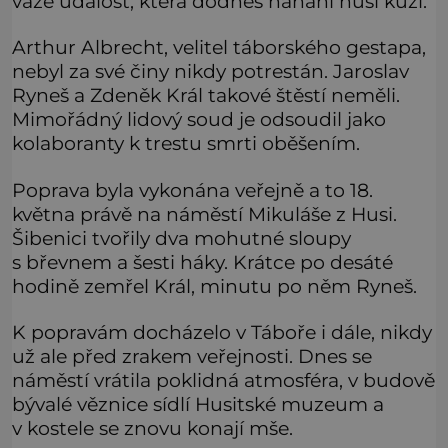
váže událost, která dodnes nahání husí kůži.
Arthur Albrecht, velitel táborského gestapa,
nebyl za své činy nikdy potrestán. Jaroslav
Ryneš a Zdeněk Král takové štěstí neměli.
Mimořádný lidový soud je odsoudil jako
kolaboranty k trestu smrti oběšením.
Poprava byla vykonána veřejně a to 18.
května právě na náměstí Mikuláše z Husi.
Šibenici tvořily dva mohutné sloupy
s břevnem a šesti háky. Krátce po desáté
hodině zemřel Král, minutu po něm Ryneš.
K popravám docházelo v Táboře i dále, nikdy
už ale před zrakem veřejnosti. Dnes se
náměstí vrátila poklidná atmosféra, v budově
bývalé věznice sídlí Husitské muzeum a
v kostele se znovu konají mše.