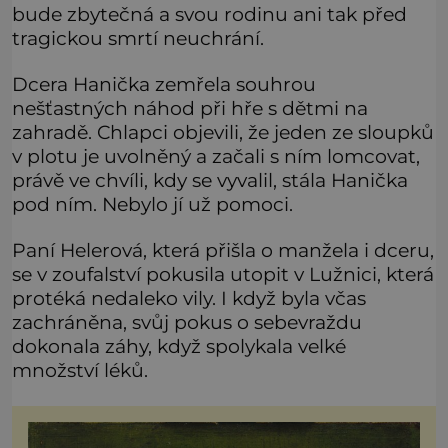
bude zbytečná a svou rodinu ani tak před
tragickou smrtí neuchrání.
Dcera Hanička zemřela souhrou
nešťastných náhod při hře s dětmi na
zahradě. Chlapci objevili, že jeden ze sloupků
v plotu je uvolněný a začali s ním lomcovat,
právě ve chvíli, kdy se vyvalil, stála Hanička
pod ním. Nebylo jí už pomoci.
Paní Helerová, která přišla o manžela i dceru,
se v zoufalství pokusila utopit v Lužnici, která
protéká nedaleko vily. I když byla včas
zachráněna, svůj pokus o sebevraždu
dokonala záhy, když spolykala velké
množství léků.