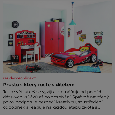
zelenina, bez které si českou zahradu ani
nedokážeme představit. Její příběh je
rezidenceonline.cz
Prostor, který roste s dítětem
Je to svět, který se vyvíjí a proměňuje od prvních
dětských krůčků až po dospívání. Správně navržený
pokoj podporuje bezpečí, kreativitu, soustředění i
odpočinek a reaguje na každou etapu života a
specifické potřeby dítěte. Pro nejmenší je klíčová