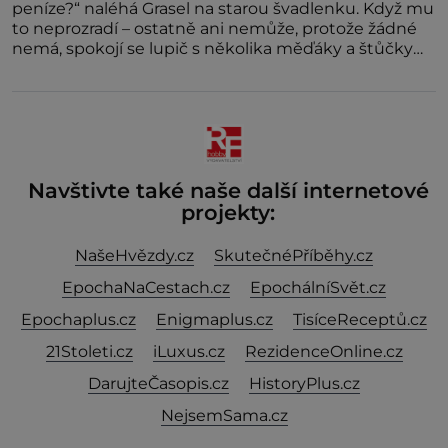
peníze?“ naléhá Grasel na starou švadlenku. Když mu
to neprozradí – ostatně ani nemůže, protože žádné
nemá, spokojí se lupič s několika měďáky a štůčky
látky. Zraněná žena pár dní nato umírá. Je to muž
nebývale krutý. Jeho činy budí hrůzu ještě dlouho po
jeho smrti
Navštivte také naše další internetové
projekty:
NašeHvězdy.cz
SkutečnéPříběhy.cz
EpochaNaCestach.cz
EpochálníSvět.cz
Epochaplus.cz
Enigmaplus.cz
TisíceReceptů.cz
21Stoleti.cz
iLuxus.cz
RezidenceOnline.cz
DarujteČasopis.cz
HistoryPlus.cz
NejsemSama.cz