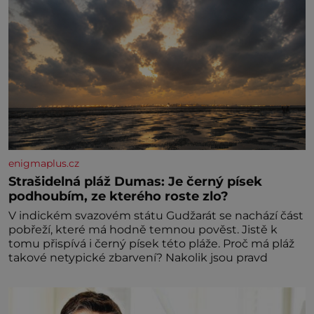
enigmaplus.cz
Strašidelná pláž Dumas: Je černý písek
podhoubím, ze kterého roste zlo?
V indickém svazovém státu Gudžarát se nachází část
pobřeží, které má hodně temnou pověst. Jistě k
tomu přispívá i černý písek této pláže. Proč má pláž
takové netypické zbarvení? Nakolik jsou pravd