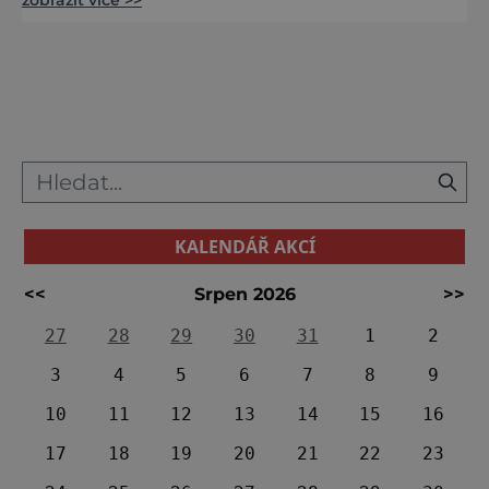
rozsáhlé sbírky, proslulí majitelé i důležitost v
dějinách posledních let habsburské
monarchie činí ze zámku místo významem
daleko přesahující hranice českých zemí.
Jsou tu pro nás připraveny dva prohlídkové
okruhy. Zaprvé si můžeme pr
KALENDÁŘ AKCÍ
<<
Srpen 2026
>>
27
28
29
30
31
1
2
3
4
5
6
7
8
9
10
11
12
13
14
15
16
17
18
19
20
21
22
23