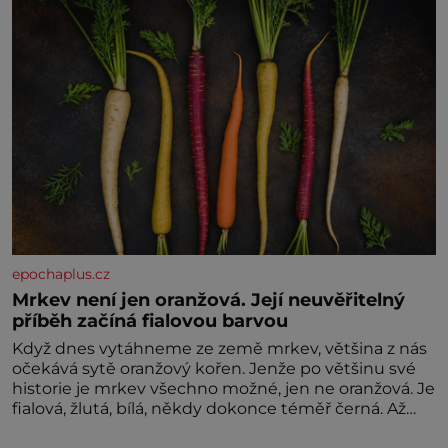
epochaplus.cz
Mrkev není jen oranžová. Její neuvěřitelný
příběh začíná fialovou barvou
Když dnes vytáhneme ze země mrkev, většina z nás
očekává sytě oranžový kořen. Jenže po většinu své
historie je mrkev všechno možné, jen ne oranžová. Je
fialová, žlutá, bílá, někdy dokonce téměř černá. Až
díky stovkám let pečlivého šlechtění se z ní stává