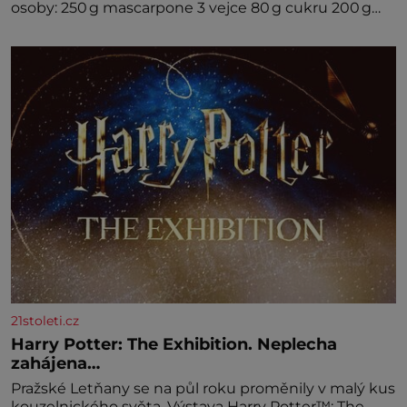
osoby: 250 g mascarpone 3 vejce 80 g cukru 200 g
cukrářských piškotů 250 ml silné kávy 2 lžíce
amaretta kakao na posypání Postup: Oddělte
žloutky od bílků. Žloutky vyšlehejte s cukrem do
světlé pěny a postupně do nich vmíchejte
mascarpone, aby vznikl hladký
21stoleti.cz
Harry Potter: The Exhibition. Neplecha
zahájena…
Pražské Letňany se na půl roku proměnily v malý kus
kouzelnického světa. Výstava Harry Potter™: The