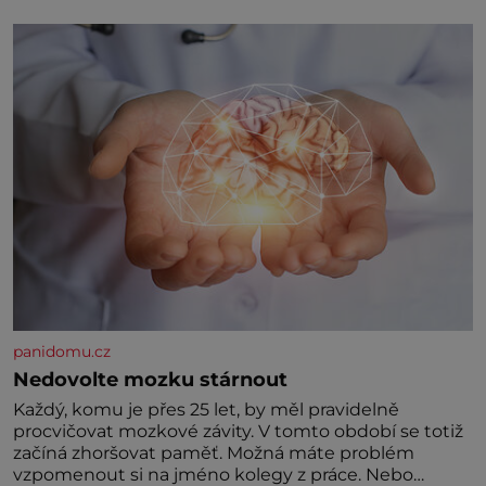
Hodně času tráví na zemi, kde sbírá zbytky semínek
Jeho domovinou je prakticky celá Austrálie s
výjimkou pobřežní oblasti.
panidomu.cz
Nedovolte mozku stárnout
Každý, komu je přes 25 let, by měl pravidelně
procvičovat mozkové závity. V tomto období se totiž
začíná zhoršovat paměť. Možná máte problém
vzpomenout si na jméno kolegy z práce. Nebo