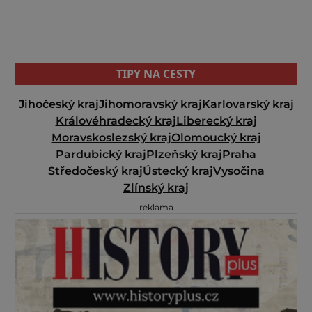
TIPY NA CESTY
Jihočeský kraj
Jihomoravský kraj
Karlovarský kraj
Královéhradecký kraj
Liberecký kraj
Moravskoslezský kraj
Olomoucký kraj
Pardubický kraj
Plzeňský kraj
Praha
Středočeský kraj
Ústecký kraj
Vysočina
Zlínský kraj
reklama