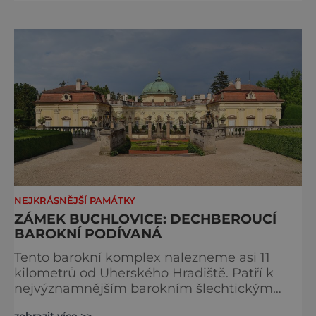
jeho historie můžeme nahlédnout i dnes a
přesvědčit se, že neztratil nic ze své krásy a
důstojnosti. Jaký si může manželka přát
nejkrásnější romantický dárek od milujícího
muže? Pokud je opravdu mocný
NEJKRÁSNĚJŠÍ PAMÁTKY
ZÁMEK BUCHLOVICE: DECHBEROUCÍ
BAROKNÍ PODÍVANÁ
Tento barokní komplex nalezneme asi 11
kilometrů od Uherského Hradiště. Patří k
nejvýznamnějším barokním šlechtickým
sídlům na našem území. Kvalita architektury,
zobrazit více >>