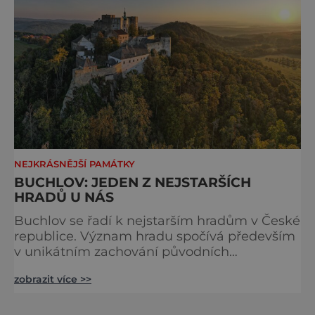
NEJKRÁSNĚJŠÍ PAMÁTKY
BUCHLOV: JEDEN Z NEJSTARŠÍCH
HRADŮ U NÁS
Buchlov se řadí k nejstarším hradům v České
republice. Význam hradu spočívá především
v unikátním zachování původních
architektonických prvků jednotlivé výstavby.
zobrazit více >>
Jde tak o jeden ze vzácných příkladů v naší
architektuře. Hrad je zároveň ukázkovou
ilustrací přeměny strohého gotického hradu