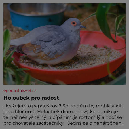
jednoduchost, měkkost a bezpečí, proto by pokoj
miminka měl působit především klidně a útulně.
Předškolní věk je
epochalnisvet.cz
Holoubek pro radost
Uvažujete o papouškovi? Sousedům by mohla vadit
jeho hlučnost. Holoubek diamantový komunikuje
téměř neslyšitelným pípáním, je roztomilý a hodí se i
pro chovatele začátečníky. Jedná se o nenáročného
klidného ptáčka, který většinu dne jen posedává.