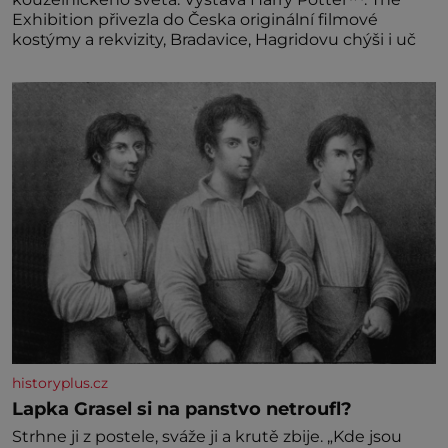
Exhibition přivezla do Česka originální filmové
kostýmy a rekvizity, Bradavice, Hagridovu chýši i uč
historyplus.cz
Lapka Grasel si na panstvo netroufl?
Strhne ji z postele, sváže ji a krutě zbije. „Kde jsou