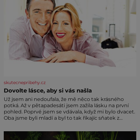
skutecnepribehy.cz
Dovolte lásce, aby si vás našla
Už jsem ani nedoufala, že mě něco tak krásného
potká. Až v pětapadesáti jsem zažila lásku na první
pohled. Poprvé jsem se vdávala, když mi bylo dvacet.
Oba jsme byli mladí a byl to tak říkajíc sňatek z
rozumu. Rodiče nás dali dohromady, Toník byl dobře
zaopatřený mladý muž. Manželství nám oběma moc
nesvědčilo, brzy jsme zjistili, že