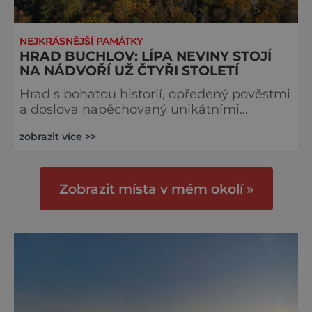
NEJKRÁSNĚJŠÍ PAMÁTKY
HRAD BUCHLOV: LÍPA NEVINY STOJÍ
NA NÁDVOŘÍ UŽ ČTYŘI STOLETÍ
Hrad s bohatou historií, opředený pověstmi
a doslova napěchovaný unikátními
sbírkami vzdělaného rodu Berchtoldů,
zobrazit více >>
takový je monumentální Buchlov, který se
na kopci nad Buchlovicemi tyčí už osm
století. Hrad Buchlov byl už od svého
založení na počátku 13. století významný.
Zobrazit místa v mém okolí »
Ležel na strategickém bodě v krajině, a tak
byl nejen obrannou pevností, ale i
přirozeným správním centrem širokého
okolí. Jeho