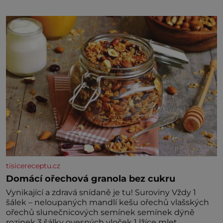
marně v paměti lovíte název knížky, kterou jste
nedávno přečetli. Je to opravdu tak, s věkem jako
kdyby se paměť rozhodla stávkovat. Cvičte
tisicereceptu.cz
Domácí ořechová granola bez cukru
Vynikající a zdravá snídaně je tu! Suroviny Vždy 1
šálek – neloupaných mandlí kešu ořechů vlašských
ořechů slunečnicových semínek semínek dýně
rozinek 3 šálky ovesných vloček 1 lžíce mlet