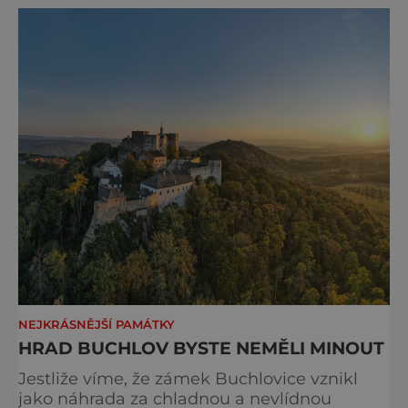
v pohodlné renesanční panské sídlo. Hrad
NEJKRÁSNĚJŠÍ PAMÁTKY
HRAD BUCHLOV BYSTE NEMĚLI MINOUT
Jestliže víme, že zámek Buchlovice vznikl
jako náhrada za chladnou a nevlídnou