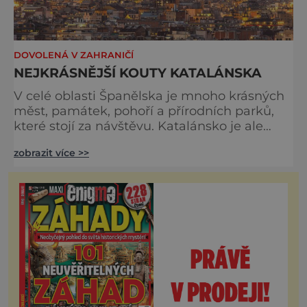
DOVOLENÁ V ZAHRANIČÍ
NEJKRÁSNĚJŠÍ KOUTY KATALÁNSKA
V celé oblasti Španělska je mnoho krásných
měst, památek, pohoří a přírodních parků,
které stojí za návštěvu. Katalánsko je ale
možná nejzajímavější. Podívat se do
zobrazit více >>
Barcelony přijíždějí turisté hlavně z
přímořských letovisek východní část
provincie, tedy z Costy Bravy nebo Costa del
Maresme. Vlakem. Katalánsko má totiž
velmi kvalitní železniční sít. Jízdní řády se
dají nalézt na stránkách Renfe a