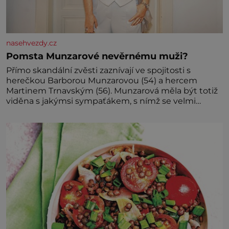
nasehvezdy.cz
Pomsta Munzarové nevěrnému muži?
Přímo skandální zvěsti zaznívají ve spojitosti s
herečkou Barborou Munzarovou (54) a hercem
Martinem Trnavským (56). Munzarová měla být totiž
viděna s jakýmsi sympaťákem, s nímž se velmi
družně, až d