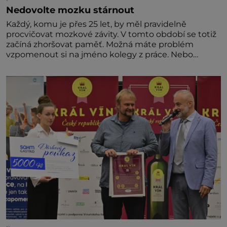
Nedovolte mozku stárnout
Každý, komu je přes 25 let, by měl pravidelně
procvičovat mozkové závity. V tomto období se totiž
začíná zhoršovat paměť. Možná máte problém
vzpomenout si na jméno kolegy z práce. Nebo
marně v paměti lovíte název knížky, kterou jste
nedávno přečetli. Je to opravdu tak, s věkem jako
kdyby se paměť rozhodla stávkovat. Cvičte