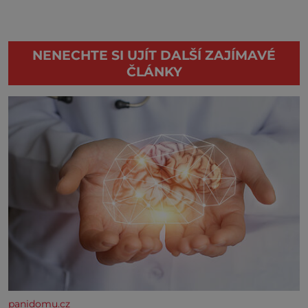
NENECHTE SI UJÍT DALŠÍ ZAJÍMAVÉ
ČLÁNKY
panidomu.cz