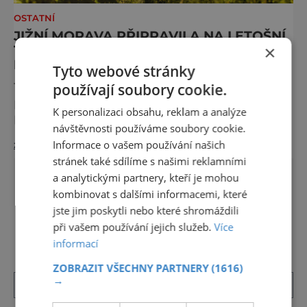
OSTATNÍ
JIŽNÍ MORAVA PŘIPRAVILA NA LETOŠNÍ
TURISTICKOU SEZONU UNIKÁTNÍ
×
NOVINKU
Tyto webové stránky
Turistická karta s názvem MojaKarta
používají soubory cookie.
představuje balík výhod pro zpříjemnění
K personalizaci obsahu, reklam a analýze
pobytu na jižní Moravě. Do spolupráce se
návštěvnosti používáme soubory cookie.
díky ní pustily turistické cíle a nabídka
Informace o vašem používání našich
zobrazit více >>
ubytovatelů. Návštěvníkům umožní
stránek také sdílíme s našimi reklamními
poznávat výhodně památky a dopřát si
zážitky napříč krajem. Karta bude k dispozici
a analytickými partnery, kteří je mohou
pro každého, kdo se u partnerských
kombinovat s dalšími informacemi, které
ubytovatelů zdrží alespoň dvě noci. Po vzoru
DALŠÍ ČLÁNKY ›
jste jim poskytli nebo které shromáždili
dobré praxe ze zahraničí či některých turi
při vašem používání jejich služeb.
Více
informací
ZOBRAZIT VŠECHNY PARTNERY
(1616)
→