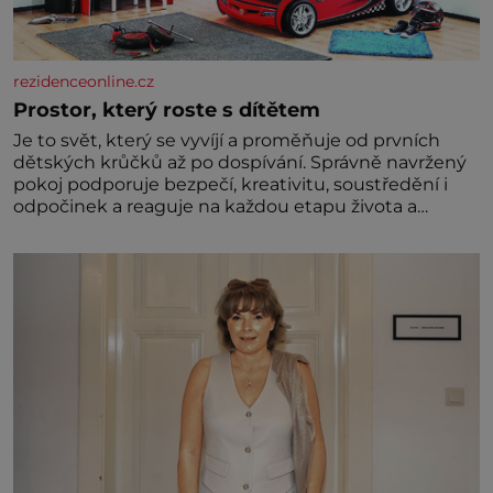
rezidenceonline.cz
Prostor, který roste s dítětem
Je to svět, který se vyvíjí a proměňuje od prvních
dětských krůčků až po dospívání. Správně navržený
pokoj podporuje bezpečí, kreativitu, soustředění i
odpočinek a reaguje na každou etapu života a
specifické potřeby dítěte. Pro nejmenší je klíčová
jednoduchost, měkkost a bezpečí, proto by pokoj
miminka měl působit především klidně a útulně.
Předškolní věk je