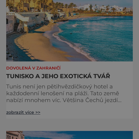
DOVOLENÁ V ZAHRANIČÍ
TUNISKO A JEHO EXOTICKÁ TVÁŘ
Tunis není jen pětihvězdičkový hotel a
každodenní lenošení na pláži. Tato země
nabízí mnohem víc. Většina Čechů jezdí
hlavně na Djerbu, do Sousse, Hammametu
zobrazit více >>
nebo Nabeulu. Milovníci klidu a historických
památek zamíří ale raději do Mahdie. Určitě
se vyplatí nezůstávat celý týden jen u hotelu
v opojení all inclusive, ale navštívit více