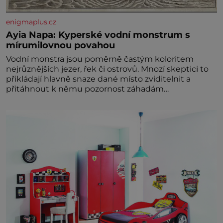
enigmaplus.cz
Ayia Napa: Kyperské vodní monstrum s
mírumilovnou povahou
Vodní monstra jsou poměrně častým koloritem
nejrůznějších jezer, řek či ostrovů. Mnozí skeptici to
přikládají hlavně snaze dané místo zviditelnit a
přitáhnout k němu pozornost záhadám
nakloněných turi