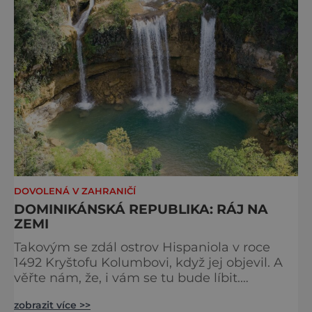
který se zapíše hluboko do paměti.
Největším magnetem
DOVOLENÁ V ZAHRANIČÍ
DOMINIKÁNSKÁ REPUBLIKA: RÁJ NA
ZEMI
Takovým se zdál ostrov Hispaniola v roce
1492 Kryštofu Kolumbovi, když jej objevil. A
věřte nám, že, i vám se tu bude líbit.
Dominikánská republika, zabírá přibližně dvě
zobrazit více >>
třetiny ostrova a je po Kubě druhou největší