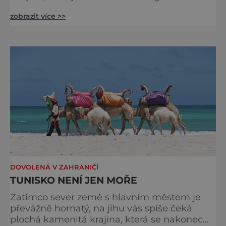
Dovolenou můžete strávit na jednom místě,
zobrazit více >>
nebo do ní zakomponovat sousední ostrov
Reunion. Na Mauriciu se rozhodně nebudete
nudit. V Indickém oceánu existuje ostrov,
který vaše sny může změnit ve skutečnost.
Po celý rok zde panují tropické teploty
a slunečné počasí, dlouh
DOVOLENÁ V ZAHRANIČÍ
TUNISKO NENÍ JEN MOŘE
Zatímco sever země s hlavním městem je
převážně hornatý, na jihu vás spíše čeká
plochá kamenitá krajina, která se nakonec