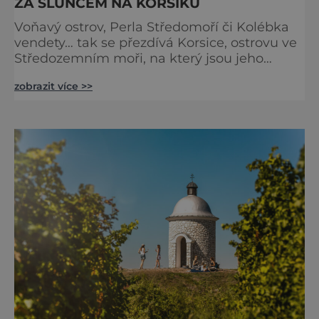
ZA SLUNCEM NA KORSIKU
Voňavý ostrov, Perla Středomoří či Kolébka
vendety… tak se přezdívá Korsice, ostrovu ve
Středozemním moři, na který jsou jeho
obyvatelé patřičně hrdí a kde si turisté
zobrazit více >>
prožité dny nemohou vynachválit. Na tomhle
ostrově si totiž dovolenou užije každý. Ať už
dáváte přednost odpočinku a koupání
v moři, nebo si ji chcete zpestřit různými
výlety za poznáváním přírody či objevováním
památek. Najdete tu