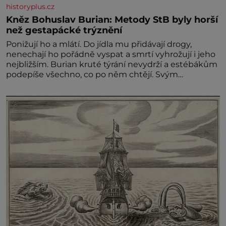
historyplus.cz
Kněz Bohuslav Burian: Metody StB byly horší
než gestapácké trýznění
Ponižují ho a mlátí. Do jídla mu přidávají drogy,
nenechají ho pořádně vyspat a smrtí vyhrožují i jeho
nejbližším. Burian kruté týrání nevydrží a estébákům
podepíše všechno, co po něm chtějí. Svým
podpisem jim potvrdí také to, že na něj během
výslechů nikdo nevyvíjel fyzický ani psychický nátlak.
Syn brněnského řezníka chce být knězem a