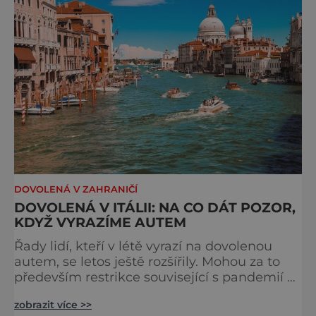
různých míst. Mezi ně určitě patří hlavní
metropole - Tunis. Je
DOVOLENÁ V ZAHRANIČÍ
DOVOLENÁ V ITÁLII: NA CO DÁT POZOR,
KDYŽ VYRAZÍME AUTEM
Řady lidí, kteří v létě vyrazí na dovolenou
autem, se letos ještě rozšířily. Mohou za to
především restrikce související s pandemií a
nejistota spojená s leteckými a
zobrazit více >>
autobusovými zájezdy. Oblíbenou