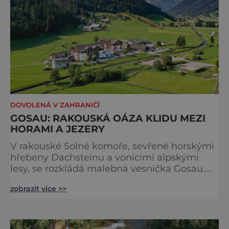
DOVOLENÁ V ZAHRANIČÍ
GOSAU: RAKOUSKÁ OÁZA KLIDU MEZI
HORAMI A JEZERY
V rakouské Solné komoře, sevřené horskými
hřebeny Dachsteinu a vonícími alpskými
lesy, se rozkládá malebná vesnička Gosau.
Toto místo působí, jako by vystoupilo z jiné
zobrazit více >>
doby – krajina nedotčená spěchem, kde čas
plyne klidněji a každý pohled nabízí scenérii
hodnou pohlednice. Gosau láká cestovatele,
kteří touží po tichu, autenticitě a zážitku,