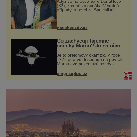
Když se herečce Sáře Donutilové
(32), známé ze seriálu Záhadné
případy, a herci ze Specialistů
Martinu Donutilovi (35) narodil
mrtvý syn Matyáš, jako by je to
ještě semklo. A pak se jim narodil
syn E
nasehvezdy.cz
Co zachycují tajemné
snímky Marsu? Je na něm
přeci jen voda?
Je to přelomový okamžik. V roce
1976 poprvé dosednou na povrch
Marsu dvě pozemské sondy z
amerického vesmírného programu
Viking, které jsou schopny pořídit
enigmaplus.cz
fotografie záhadami opředené rudé
planety. V