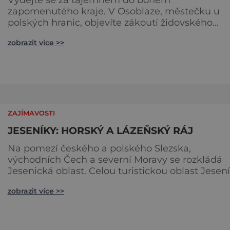
zapomenutého kraje. V Osoblaze, městečku u
polských hranic, objevíte zákoutí židovského
hřbitova, který patří k nejcennějším židovským
zobrazit více >>
hřbitovům u nás. V Krnově zas narazíte na jedinou
činnou synagogu v Moravskoslezském kraji, kde 
sami hebrejsky podepíšete svitek Tóry a seznám
se s příběhem o slavném likéru. Za židovským
tajemstvím do Osoblahy Židovs
ZAJÍMAVOSTI
JESENÍKY: HORSKÝ A LÁZEŇSKÝ RÁJ
Na pomezí českého a polského Slezska,
východních Čech a severní Moravy se rozkládá
Jesenická oblast. Celou turistickou oblast Jesen
tvoří pohoří Hrubý a Nízký Jeseník se svými
zobrazit více >>
podhůřími, Rychlebské hory a Kralický Sněžník.
Jeseníky jsou horským rájem ve všech ročních
obdobích, v létě tu najdeme stovky tras pro pěší 
cykloturistiku, v zimě zase bezpočet upravovan