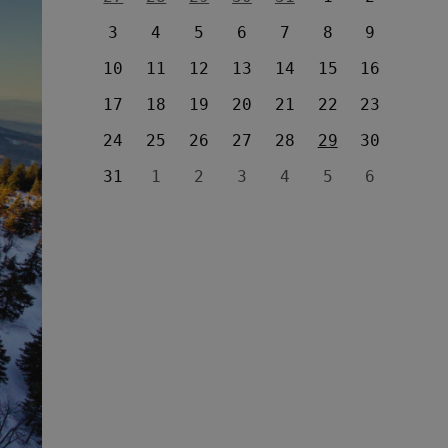
3
4
5
6
7
8
9
10
11
12
13
14
15
16
17
18
19
20
21
22
23
24
25
26
27
28
29
30
31
1
2
3
4
5
6