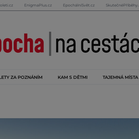
oleti.cz
EnigmaPlus.cz
EpochálníSvět.cz
SkutečnéPříběhy.
LETY ZA POZNÁNÍM
KAM S DĚTMI
TAJEMNÁ MÍSTA