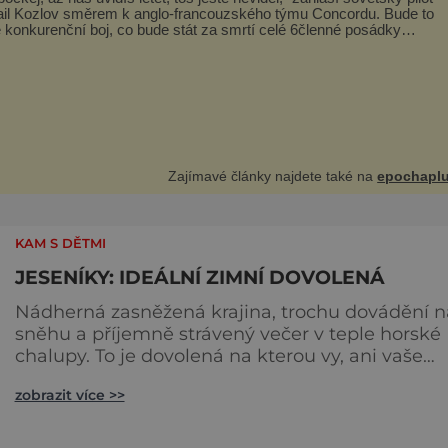
il Kozlov směrem k anglo-francouzského týmu Concordu. Bude to
 konkurenční boj, co bude stát za smrtí celé 6členné posádky
eva Tu-144, zničením několika domů, usmrcením 8 lidí na zemi (z
3 dětí) a 60 váž
Zajímavé články najdete také na
epochaplu
KAM S DĚTMI
JESENÍKY: IDEÁLNÍ ZIMNÍ DOVOLENÁ
Nádherná zasněžená krajina, trochu dovádění n
sněhu a příjemně strávený večer v teple horské
chalupy. To je dovolená na kterou vy, ani vaše
rodina hned tak nezapomenete. Jeseníky s
zobrazit více >>
podhůřím nabízejí řadu středisek zimních sport
ale i lázně, památky a mnoho dalších zážitků.
Nejvýše položené centrum lyžování u nás je