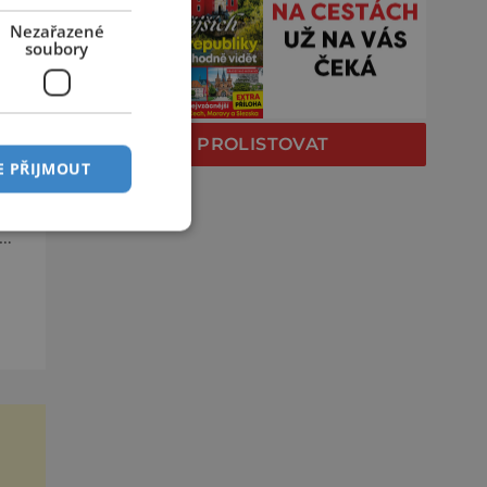
h
Nezařazené
soubory
PROLISTOVAT
E PŘIJMOUT
sti
u