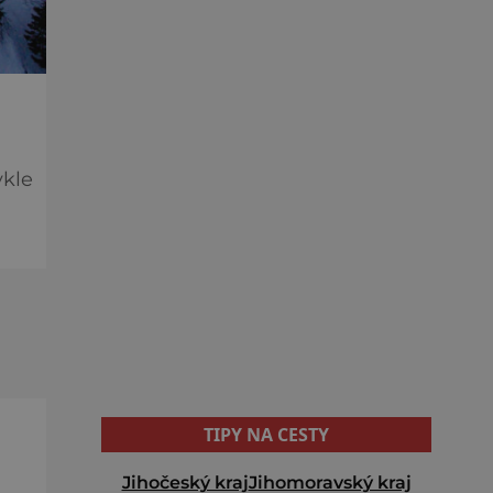
ykle
TIPY NA CESTY
Jihočeský kraj
Jihomoravský kraj