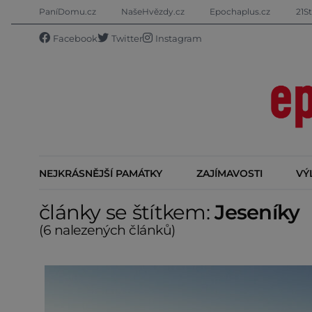
PaníDomu.cz
NašeHvězdy.cz
Epochaplus.cz
21St
Facebook
Twitter
Instagram
NEJKRÁSNĚJŠÍ PAMÁTKY
ZAJÍMAVOSTI
VÝ
články se štítkem:
Jeseníky
(6 nalezených článků)