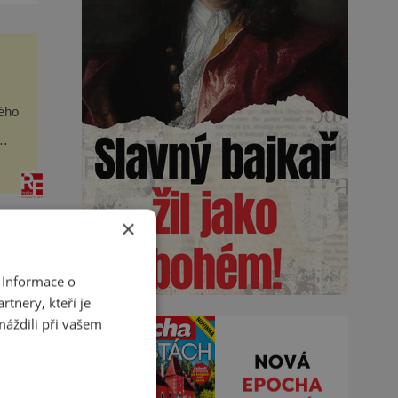
ého
– s
×
 Informace o
tnery, kteří je
máždili při vašem
eko