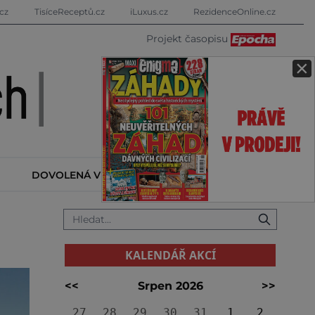
cz
TisíceReceptů.cz
iLuxus.cz
RezidenceOnline.cz
Projekt časopisu
×
DOVOLENÁ V ZAHRANIČÍ
KALENDÁŘ AKCÍ
KALENDÁŘ AKCÍ
<<
Srpen 2026
>>
27
28
29
30
31
1
2