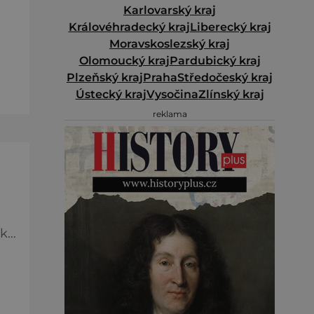
Karlovarský kraj
Královéhradecký kraj
Liberecký kraj
Moravskoslezský kraj
Olomoucký kraj
Pardubický kraj
si
Plzeňský kraj
Praha
Středočeský kraj
íte
Ústecký kraj
Vysočina
Zlínský kraj
reklama
íků
i
ých