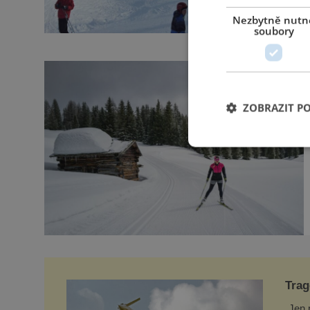
Nezbytně nutn
soubory
ZOBRAZIT P
Trag
vzal
„Jen 