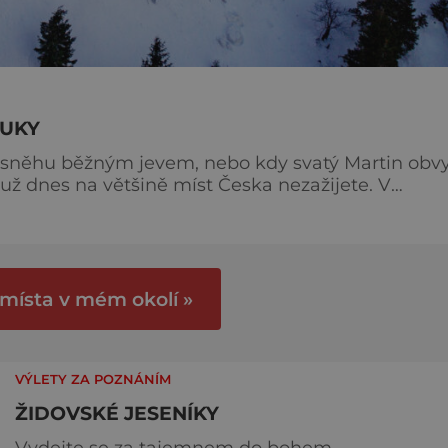
RUKY
 sněhu běžným jevem, nebo kdy svatý Martin obv
už dnes na většině míst Česka nezažijete. V
staré dobré časy, a přitom si užívat komfortu, za
 alpská střediska, jsou pro vás zimní Jeseníky
Mezi sp
 místa v mém okolí »
VÝLETY ZA POZNÁNÍM
ŽIDOVSKÉ JESENÍKY
Vydejte se za tajemnem do bohem