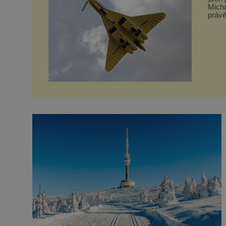
Micha
právě
Tupol
toho 