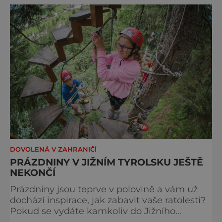
Lüsner Alm blízko Brixenu v Jižním Tyrolsku.
Kdo ji někdy navštívil, považuje ji za
krajinářské dílo. Výhledy na okolní svahy
Dolomit,
DOVOLENÁ V ZAHRANIČÍ
PRÁZDNINY V JIŽNÍM TYROLSKU JEŠTĚ
NEKONČÍ
Prázdniny jsou teprve v polovině a vám už
dochází inspirace, jak zabavit vaše ratolesti?
Pokud se vydáte kamkoliv do Jižního
Tyrolska, nejsevernější části Itálie, máte tady