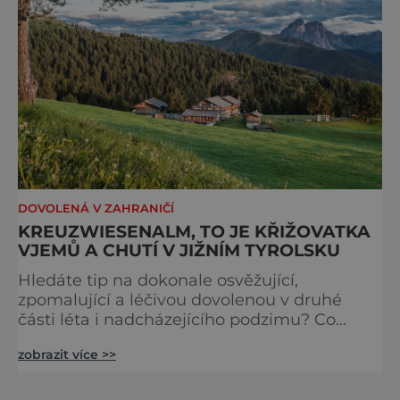
DOVOLENÁ V ZAHRANIČÍ
KREUZWIESENALM, TO JE KŘIŽOVATKA
VJEMŮ A CHUTÍ V JIŽNÍM TYROLSKU
Hledáte tip na dokonale osvěžující,
zpomalující a léčivou dovolenou v druhé
části léta i nadcházejícího podzimu? Co
třeba v nedotčené horské přírodě
zobrazit více >>
s vybranými gastronomickými zážitky…
Přesně takovou nabízí vyhlášená chata
Kreuzwiesenalm na vysokohorské pastvině