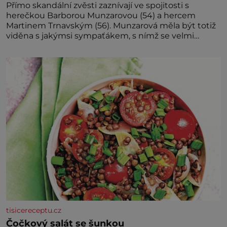
Přímo skandální zvěsti zaznívají ve spojitosti s
herečkou Barborou Munzarovou (54) a hercem
Martinem Trnavským (56). Munzarová měla být totiž
viděna s jakýmsi sympaťákem, s nímž se velmi
družně, až d
tisicereceptu.cz
Čočkový salát se šunkou