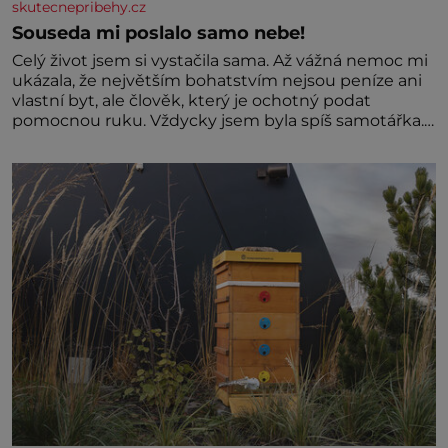
skutecnepribehy.cz
Souseda mi poslalo samo nebe!
Celý život jsem si vystačila sama. Až vážná nemoc mi
ukázala, že největším bohatstvím nejsou peníze ani
vlastní byt, ale člověk, který je ochotný podat
pomocnou ruku. Vždycky jsem byla spíš samotářka.
Nepotřebovala jsem kolem sebe partu kamarádek
ani partnera. Stačily mi knihy, práce a hlavně klid.
Hned po studiích jsem odešla z rodného města,