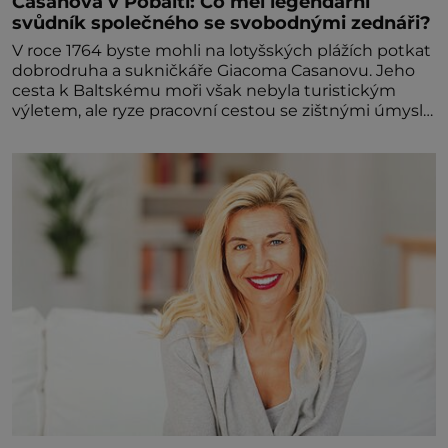
Casanova v Pobaltí: Co měl legendární
svůdník společného se svobodnými zednáři?
V roce 1764 byste mohli na lotyšských plážích potkat
dobrodruha a sukničkáře Giacoma Casanovu. Jeho
cesta k Baltskému moři však nebyla turistickým
výletem, ale ryze pracovní cestou se zištnými úmysly.
Jaký cíl Casanova sledoval, když se například
procházel uličkami lotyšské Rigy? Casanova v Pobaltí
kontaktoval tamní zednářské lóže. Nebyl v této
oblasti žádným nováčkem, protože do zednářské