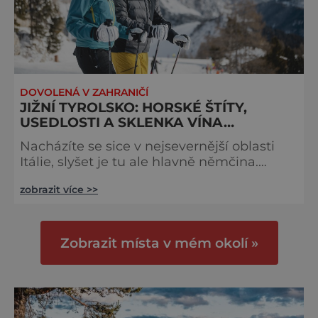
DOVOLENÁ V ZAHRANIČÍ
JIŽNÍ TYROLSKO: HORSKÉ ŠTÍTY,
USEDLOSTI A SKLENKA VÍNA…
Nacházíte se sice v nejsevernější oblasti
Itálie, slyšet je tu ale hlavně němčina.
Malebný kraj s hlubokými údolími a
zobrazit více >>
ostrými horskými štíty vám v zimě nabídne
více než 1100 kilometrů sjezdovek. Kvalitní
sportovní vyžití pak vystřídáte sklenkou
ceněného italského vína. Vítejte v Jižním
Zobrazit místa v mém okolí »
Tyrolsku. Zdejší panoramatická krajina
neoslňuje jen počtem a délkou lyžařských
sjezdovek. Úctyhodný je také po