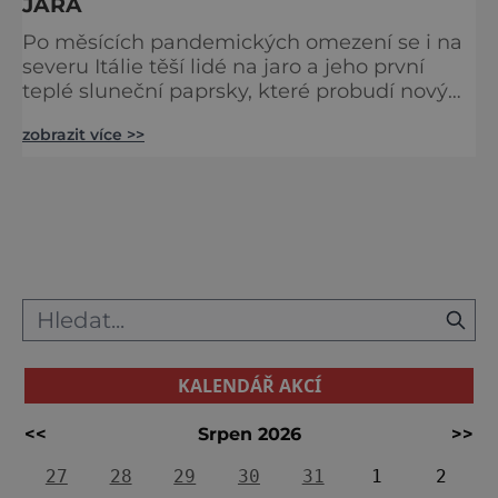
JARA
Po měsících pandemických omezení se i na
severu Itálie těší lidé na jaro a jeho první
teplé sluneční paprsky, které probudí nový
život. Naději, radost a očekávání. Aby mohli
zobrazit více >>
ukázat všechny půvaby a krásy své země i
návštěvníkům odjinud. Podívejme se, jakými
barvami září jihotyrolské jaro. Růžová – Lístky
rozkvetlých jabloní Obvykle od konce března
do poloviny dubna moře bílých a růžových
lístků
KALENDÁŘ AKCÍ
<<
Srpen 2026
>>
27
28
29
30
31
1
2