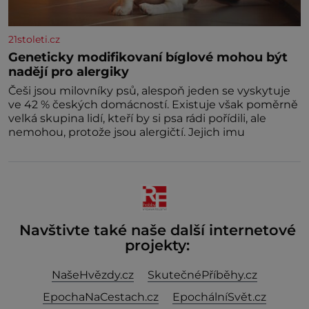
21stoleti.cz
Geneticky modifikovaní bíglové mohou být
nadějí pro alergiky
Češi jsou milovníky psů, alespoň jeden se vyskytuje
ve 42 % českých domácností. Existuje však poměrně
velká skupina lidí, kteří by si psa rádi pořídili, ale
nemohou, protože jsou alergičtí. Jejich imu
Navštivte také naše další internetové
projekty:
NašeHvězdy.cz
SkutečnéPříběhy.cz
EpochaNaCestach.cz
EpochálníSvět.cz