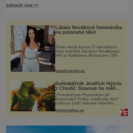
zobrazit více >>
naši bohatou nabídku míst, kam je vzít, kde
se rozhodně se nudit nebudou. Přírodní park
Olperls najdete v regionu 3 Zinnen Dolomity.
Vchod je hnedle vedle horní stanice lanovky
Lákala Nováková řemeslníka
Monte Elmo. S nádhernými výhledy na Sesto
na polonahé tělo!
a oko
Tohle nemá konce! O šarvátkách
mezi manželi Sandrou Novákovou
(44) a Vojtěchem Moravcem (39)
se toho napsalo už hodně. Ale kdo
by doufal, že horká zem u herečky
ze seriálu Ulice a režiséra
nasehvezdy.cz
vychladne,
Světoběžník Jindřich Hýzrle
z Chodů: Stavové ho měli
za zrádce
„Pomáhal jste Pasovským při
drancování Prahy, zradil jste nás!“
nařknou čeští stavové hlavního
zbrojmistra zemské hotovosti.
historyplus.cz
Jindřich se však zastrašit nenechá.
Zachová chladnou hlavu a trestu
unikne.