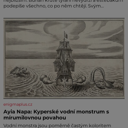
nejbližším. Burian kruté týrání nevydrží a estébákům
podepíše všechno, co po něm chtějí. Svým
podpisem jim potvrdí také to, že na něj během
výslechů nikdo nevyvíjel fyzický ani psychický nátlak.
Syn brněnského řezníka chce být knězem a
enigmaplus.cz
Ayia Napa: Kyperské vodní monstrum s
mírumilovnou povahou
Vodní monstra jsou poměrně častým koloritem