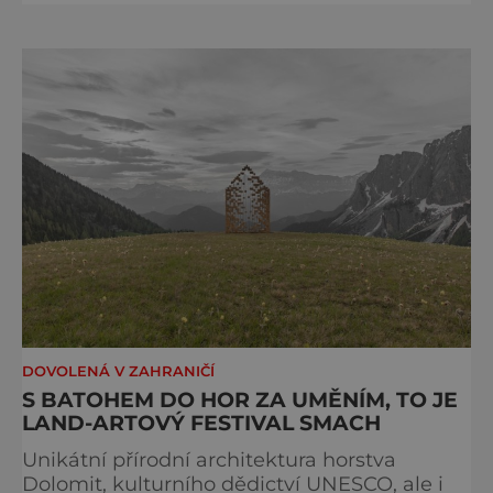
měsících roku transformují v takzvané bike
hotely, tedy hotely, jejichž služby jsou zcela
podřízeny cyklistům – a to nejenom
výkonnostním, ale i „běžným“ cykloturistům
a rodinám. Krásný
DOVOLENÁ V ZAHRANIČÍ
S BATOHEM DO HOR ZA UMĚNÍM, TO JE
LAND-ARTOVÝ FESTIVAL SMACH
Unikátní přírodní architektura horstva
Dolomit, kulturního dědictví UNESCO, ale i