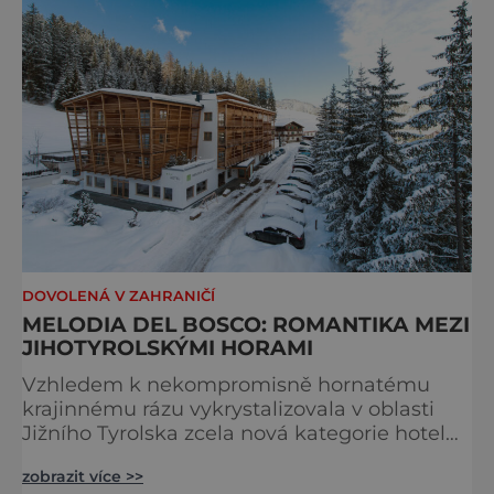
DOVOLENÁ V ZAHRANIČÍ
MELODIA DEL BOSCO: ROMANTIKA MEZI
JIHOTYROLSKÝMI HORAMI
Vzhledem k nekompromisně hornatému
krajinnému rázu vykrystalizovala v oblasti
Jižního Tyrolska zcela nová kategorie hotelů.
Horské hotely, které v zimní sezoně
zobrazit více >>
ubytovávají především lyžaře, se ve zbylých