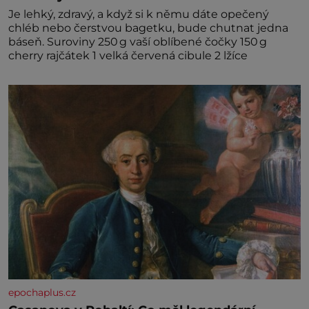
Je lehký, zdravý, a když si k němu dáte opečený
chléb nebo čerstvou bagetku, bude chutnat jedna
báseň. Suroviny 250 g vaší oblíbené čočky 150 g
cherry rajčátek 1 velká červená cibule 2 lžíce
epochaplus.cz