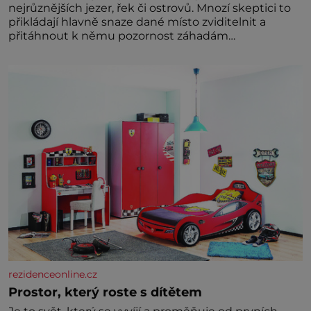
nejrůznějších jezer, řek či ostrovů. Mnozí skeptici to
přikládají hlavně snaze dané místo zviditelnit a
přitáhnout k němu pozornost záhadám
nakloněných turi
rezidenceonline.cz
Prostor, který roste s dítětem