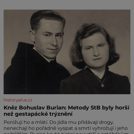
historyplus.cz
Kněz Bohuslav Burian: Metody StB byly horší
než gestapácké trýznění
Ponižují ho a mlátí. Do jídla mu přidávají drogy,
nenechají ho pořádně vyspat a smrtí vyhrožují i jeho