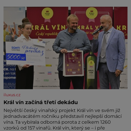
marně v paměti lovíte název knížky, kterou jste
nedávno přečetli. Je to opravdu tak, s věkem jako
kdyby se paměť rozhodla stávkovat. Cvičte
iluxus.cz
Král vín začíná třetí dekádu
Největší český vinařský projekt Král vín ve svém již
jednadvacátém ročníku představil nejlepší domácí
vína. Ta vybírala odborná porota z celkem 1260
vzorků od 157 vinařů. Král vín, který se – i pře