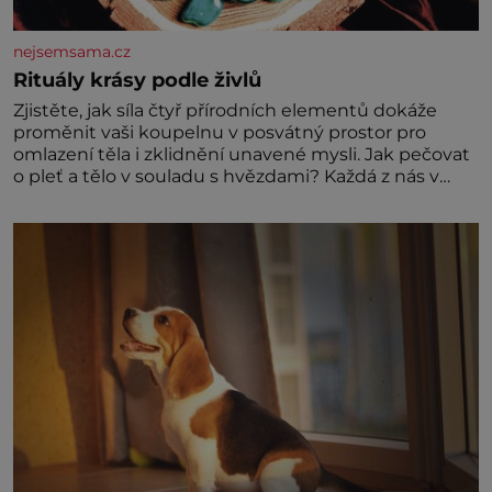
nejsemsama.cz
Rituály krásy podle živlů
Zjistěte, jak síla čtyř přírodních elementů dokáže
proměnit vaši koupelnu v posvátný prostor pro
omlazení těla i zklidnění unavené mysli. Jak pečovat
o pleť a tělo v souladu s hvězdami? Každá z nás v
sobě nese otisk vesmíru, který se projevuje nejen v
naší povaze, ale i v potřebách naší pokožky. Ohnivá
znamení Ženy narozené ve znamení Berana, Lva a
Střelce v sobě nesou žár, odvahu a neutuchající elán.
Vaše