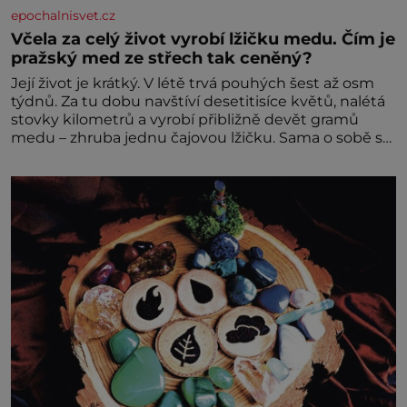
epochalnisvet.cz
Včela za celý život vyrobí lžičku medu. Čím je
pražský med ze střech tak ceněný?
Její život je krátký. V létě trvá pouhých šest až osm
týdnů. Za tu dobu navštíví desetitisíce květů, nalétá
stovky kilometrů a vyrobí přibližně devět gramů
medu – zhruba jednu čajovou lžičku. Sama o sobě se
může zdát bezvýznamná. Teprve když se spojí s
dalšími desítkami tisíc příslušnic svého včelstva,
vznikne jeden z nejdokonalejších organismů