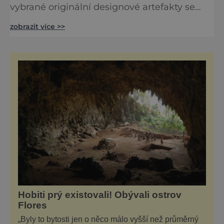
vybrané originální designové artefakty se
spojují v aktuálním land-artovém projektu
zobrazit více >>
Smach.2021. Ten jako by vystihoval ducha
Jižního Tyrolska, nejsevernější italské
provincie. Vydejte se za uměním. S batohem.
Do hor. Právě teď. Smach se zrodil již před
devíti lety jako dvouletá výstava pod širým
nebem v Alta Ba
Hobiti prý existovali! Obývali ostrov
Flores
„Byly to bytosti jen o něco málo vyšší než průměrný