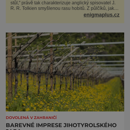
stůl,“ právě tak charakterizuje anglický spisovatel J.
R. R. Tolkien smyšlenou rasu hobitů. Z půlčíků, jak
jim říká, následně udělá hlavní hrdiny svých slavných
enigmaplus.cz
fantasy knih. Podobné bytosti prý ovšem naši planetu
opravdu kdysi obývaly. Šlo o naše
DOVOLENÁ V ZAHRANIČÍ
BAREVNÉ IMPRESE JIHOTYROLSKÉHO