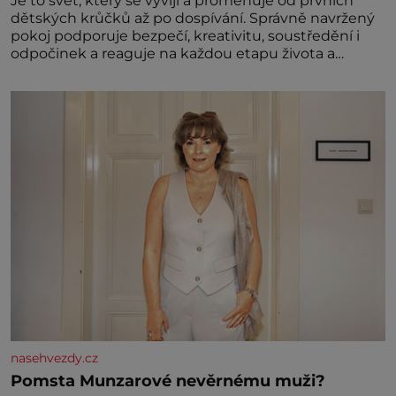
Je to svět, který se vyvíjí a proměňuje od prvních
dětských krůčků až po dospívání. Správně navržený
pokoj podporuje bezpečí, kreativitu, soustředění i
odpočinek a reaguje na každou etapu života a
specifické potřeby dítěte. Pro nejmenší je klíčová
jednoduchost, měkkost a bezpečí, proto by pokoj
miminka měl působit především klidně a útulně.
Předškolní věk je
nasehvezdy.cz
Pomsta Munzarové nevěrnému muži?