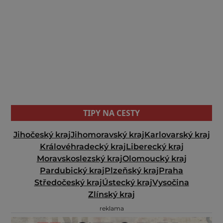
TIPY NA CESTY
Jihočeský kraj
Jihomoravský kraj
Karlovarský kraj
Královéhradecký kraj
Liberecký kraj
Moravskoslezský kraj
Olomoucký kraj
Pardubický kraj
Plzeňský kraj
Praha
Středočeský kraj
Ústecký kraj
Vysočina
Zlínský kraj
reklama