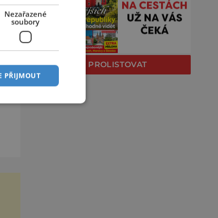
Nezařazené
h
soubory
lní
PROLISTOVAT
E PŘIJMOUT