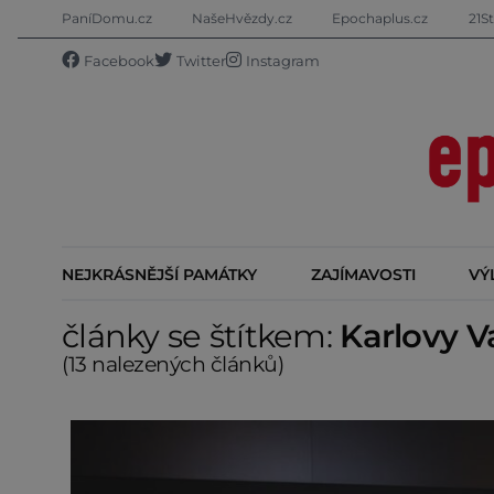
PaníDomu.cz
NašeHvězdy.cz
Epochaplus.cz
21St
Facebook
Twitter
Instagram
NEJKRÁSNĚJŠÍ PAMÁTKY
ZAJÍMAVOSTI
VÝ
články se štítkem:
Karlovy V
(13 nalezených článků)