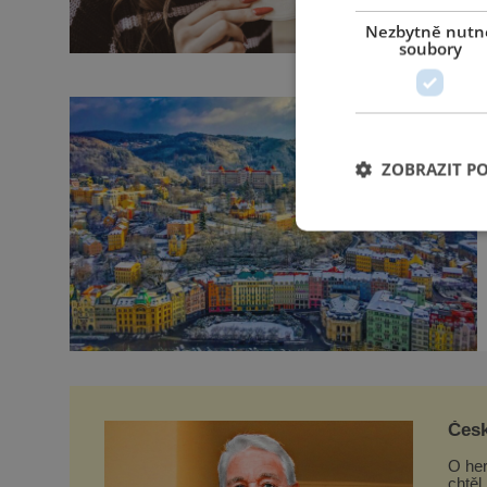
Nezbytně nutn
soubory
ZOBRAZIT P
Česk
O her
chtěl