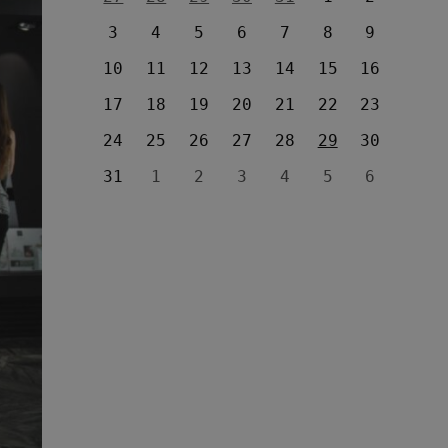
3
4
5
6
7
8
9
10
11
12
13
14
15
16
17
18
19
20
21
22
23
24
25
26
27
28
29
30
31
1
2
3
4
5
6