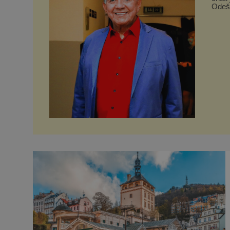
Odeše
samot
svým 