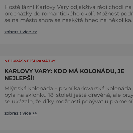
Hosté lázní Karlovy Vary odjakživa rádi chodí na
procházky do romantického okolí. Možnost podí
se na město shora se naskýtá hned na několika
vyhlídkách s bohatou historií a cennou
zobrazit více >>
architekturou. Když budeme procházet
nejnavštěvovanější české lázeňské město, takřk
na každém kroku narazíme na něco zajímavého
Je tu celkem pět výstavných kolonád, řada
významných lázeňských budov, ale také archi
NEJKRÁSNĚJŠÍ PAMÁTKY
KARLOVY VARY: KDO MÁ KOLONÁDU, JE
NEJLEPŠÍ!
Mlýnská kolonáda – první karlovarská kolonáda
byla na sklonku 18. století ještě dřevěná, ale brz
se ukázalo, že díky možnosti pobývat u pramenů
v nepříznivém počasí se návštěvníci jen hrnou a
zobrazit více >>
Nový pramen, nad nímž tehdejší kolonáda stála
byl najednou mnohem vyhledávanější než ostat
Takže bylo jasné, že kolonáda je praktická věc.