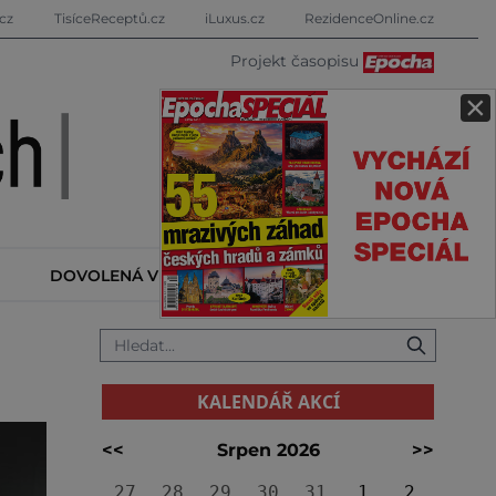
cz
TisíceReceptů.cz
iLuxus.cz
RezidenceOnline.cz
Projekt časopisu
×
DOVOLENÁ V ZAHRANIČÍ
KALENDÁŘ AKCÍ
KALENDÁŘ AKCÍ
<<
Srpen 2026
>>
27
28
29
30
31
1
2