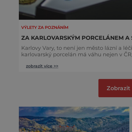
VÝLETY ZA POZNÁNÍM
ZA KARLOVARSKÝM PORCELÁNEM A
Karlovy Vary, to není jen město lázní a l
karlovarský porcelán má váhu nejen v ČR, ale také v zahraničí.
bohaté tradici místních továren, můžete n
zobrazit více >>
Karlových Varů nebo stálou expozici sbírek St
uchvátí spíše křehká krása skla, můžete s
Zobrazit