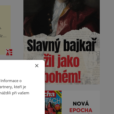
ela
.
íze
e
ka.
×
O
 Informace o
tnery, kteří je
máždili při vašem