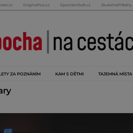
oleti.cz
EnigmaPlus.cz
EpochálníSvět.cz
SkutečnéPříběhy.
LETY ZA POZNÁNÍM
KAM S DĚTMI
TAJEMNÁ MÍSTA
ary