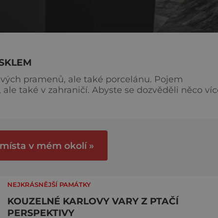
 SKLEM
éčivých pramenů, ale také porcelánu. Pojem
 Abyste se dozvěděli něco více o
avštívit některou z výstav, třeba tu v Muzeu
řední uměleckoprůmyslové školy. Pokud vás
t
 místa v mém okolí »
NEJKRÁSNĚJŠÍ PAMÁTKY
KOUZELNÉ KARLOVY VARY Z PTAČÍ
PERSPEKTIVY