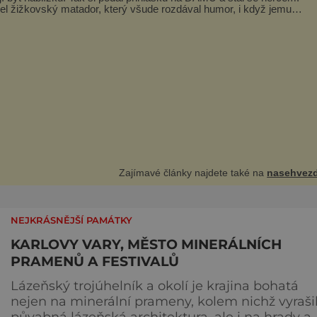
l žižkovský matador, který všude rozdával humor, i když jemu
nému do smíchu zrovna nebylo. Do poslední chvíle bojoval hlavně
optimismem a vti
Zajímavé články najdete také na
nasehvezd
NEJKRÁSNĚJŠÍ PAMÁTKY
KARLOVY VARY, MĚSTO MINERÁLNÍCH
PRAMENŮ A FESTIVALŮ
Lázeňský trojúhelník a okolí je krajina bohatá
nejen na minerální prameny, kolem nichž vyraši
půvabná lázeňská architektura, ale i na hrady a