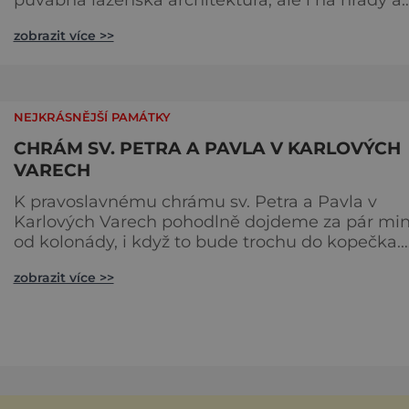
zámky oplývající tajemnou atmosférou. To vše
zobrazit více >>
dokresluje drsná a nespoutaná krušnohorská
příroda. Vítejte na Karlovarsku! V samotných
Karlových Varech každou minutu z osmdesátky
zdejších termálních minerálních pramenů vyvěr
NEJKRÁSNĚJŠÍ PAMÁTKY
neuvěřitelných 2 000 litrů vo
CHRÁM SV. PETRA A PAVLA V KARLOVÝCH
VARECH
K pravoslavnému chrámu sv. Petra a Pavla v
Karlových Varech pohodlně dojdeme za pár mi
od kolonády, i když to bude trochu do kopečka.
Spatřit na vlastní oči tuhle nevšední stavbu ale
zobrazit více >>
rozhodně strojí za trochu námahy. V Karlových
Varech si vždycky dávala dostaveníčko početná
ruská lázeňská komunita, a tak bylo jasné, že
zřízení pravoslavné modlitebny na sebe nenech
dlouho čekat. Už v roce 18