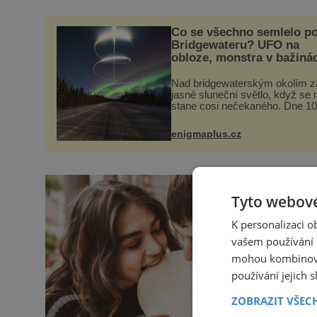
Co se všechno semlelo po
Bridgewateru? UFO na
obloze, monstra v bažiná
Nad bridgewaterským okolím z
jasné sluneční světlo, když se 
stane cosi nečekaného. Dne 10
května roku 1760 v deset hodin
dopoledne zde dojde k vůbec
enigmaplus.cz
prvnímu historicky doloženému
přeletu UFO
Tyto webové
K personalizaci 
vašem používání n
mohou kombinovat
používání jejich 
ZOBRAZIT VŠEC