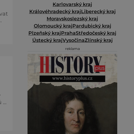
Karlovarský kraj
Královéhradecký kraj
Liberecký kraj
vat
Moravskoslezský kraj
Olomoucký kraj
Pardubický kraj
Plzeňský kraj
Praha
Středočeský kraj
a
Ústecký kraj
Vysočina
Zlínský kraj
.
reklama
y
 i
,
ní.