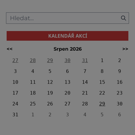
EnigmouPlus, co vše ze starověkého E
KALENDÁŘ AKCÍ
<<
Srpen 2026
>>
27
28
29
30
31
1
2
3
4
5
6
7
8
9
10
11
12
13
14
15
16
17
18
19
20
21
22
23
24
25
26
27
28
29
30
31
1
2
3
4
5
6