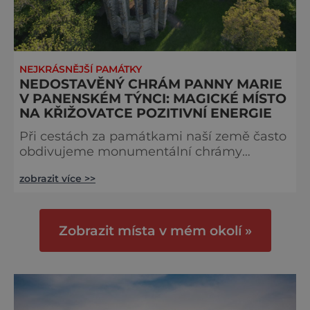
NEJKRÁSNĚJŠÍ PAMÁTKY
NEDOSTAVĚNÝ CHRÁM PANNY MARIE
V PANENSKÉM TÝNCI: MAGICKÉ MÍSTO
NA KŘIŽOVATCE POZITIVNÍ ENERGIE
Při cestách za památkami naší země často
obdivujeme monumentální chrámy
s odvážnými klenbami a úchvatnou vnitřní
zobrazit více >>
výzdobou. V Panenském Týnci
monumentálnost nechybí, mnoho dalších
prvků nám zde ale historie nezanechala.
Přesto je gotický chrám Panny Marie
Zobrazit místa v mém okolí »
výjimečný, a navíc stojí na hodně
neobvyklém místě. Když se v roce 2014
pořádala anketa o nejmagičtější místo
České republiky, měla jednoznačnéh