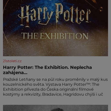
mascarpone, aby vznikl hladký
21stoleti.cz
Harry Potter: The Exhibition. Neplecha
zahájena…
Pražské Letňany se na půl roku proměnily v malý kus
kouzelnického světa. Výstava Harry Potter™: The
Exhibition přivezla do Česka originální filmové
kostýmy a rekvizity, Bradavice, Hagridovu chýši i uč