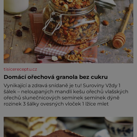
tisicereceptu.cz
Domácí ořechová granola bez cukru
Vynikající a zdravá snídaně je tu! Suroviny Vždy 1
šálek – neloupaných mandlí kešu ořechů vlašských
ořechů slunečnicových semínek semínek dýně
rozinek 3 šálky ovesných vloček 1 lžíce mlet