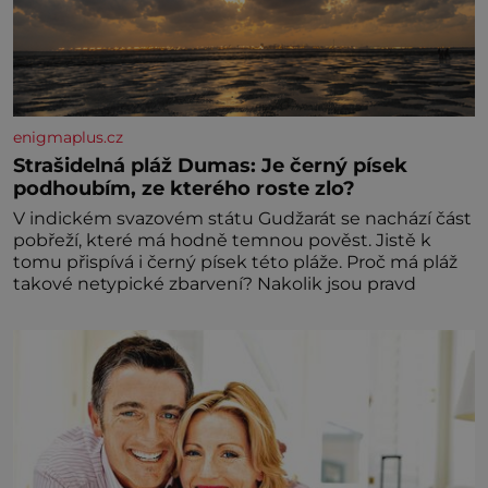
enigmaplus.cz
Strašidelná pláž Dumas: Je černý písek
podhoubím, ze kterého roste zlo?
V indickém svazovém státu Gudžarát se nachází část
pobřeží, které má hodně temnou pověst. Jistě k
tomu přispívá i černý písek této pláže. Proč má pláž
takové netypické zbarvení? Nakolik jsou pravd