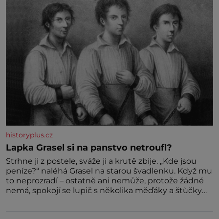
historyplus.cz
Lapka Grasel si na panstvo netroufl?
Strhne ji z postele, sváže ji a krutě zbije. „Kde jsou
peníze?“ naléhá Grasel na starou švadlenku. Když mu
to neprozradí – ostatně ani nemůže, protože žádné
nemá, spokojí se lupič s několika měďáky a štůčky
látky. Zraněná žena pár dní nato umírá. Je to muž
nebývale krutý. Jeho činy budí hrůzu ještě dlouho po