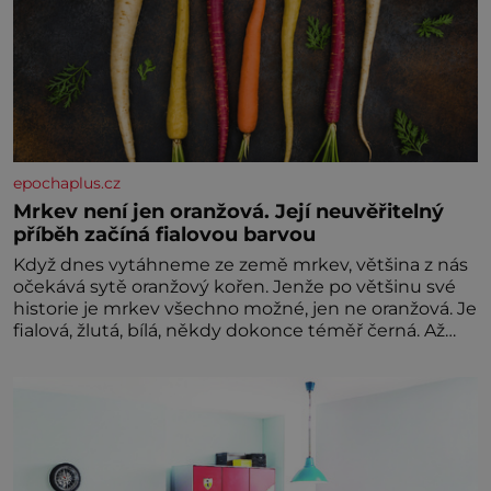
epochaplus.cz
Mrkev není jen oranžová. Její neuvěřitelný
příběh začíná fialovou barvou
Když dnes vytáhneme ze země mrkev, většina z nás
očekává sytě oranžový kořen. Jenže po většinu své
historie je mrkev všechno možné, jen ne oranžová. Je
fialová, žlutá, bílá, někdy dokonce téměř černá. Až
díky stovkám let pečlivého šlechtění se z ní stává
zelenina, bez které si českou zahradu ani
nedokážeme představit. Její příběh je