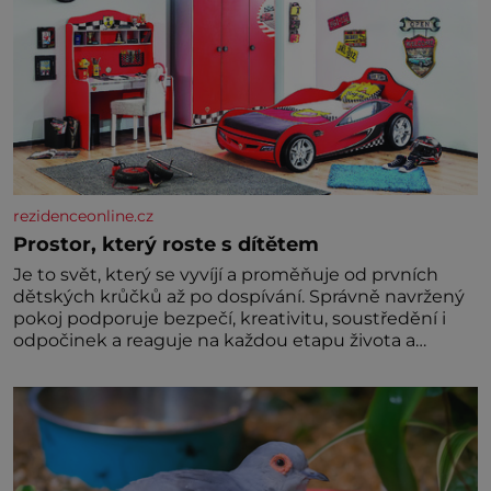
rezidenceonline.cz
Prostor, který roste s dítětem
Je to svět, který se vyvíjí a proměňuje od prvních
dětských krůčků až po dospívání. Správně navržený
pokoj podporuje bezpečí, kreativitu, soustředění i
odpočinek a reaguje na každou etapu života a
specifické potřeby dítěte. Pro nejmenší je klíčová
jednoduchost, měkkost a bezpečí, proto by pokoj
miminka měl působit především klidně a útulně.
Předškolní věk je