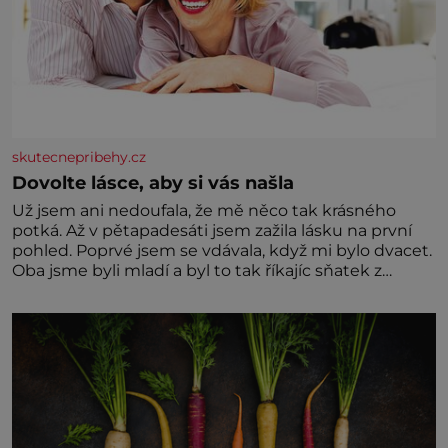
skutecnepribehy.cz
Dovolte lásce, aby si vás našla
Už jsem ani nedoufala, že mě něco tak krásného
potká. Až v pětapadesáti jsem zažila lásku na první
pohled. Poprvé jsem se vdávala, když mi bylo dvacet.
Oba jsme byli mladí a byl to tak říkajíc sňatek z
rozumu. Rodiče nás dali dohromady, Toník byl dobře
zaopatřený mladý muž. Manželství nám oběma moc
nesvědčilo, brzy jsme zjistili, že