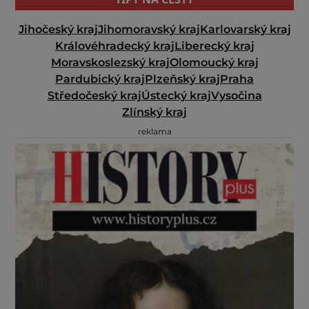
Jihočeský kraj
Jihomoravský kraj
Karlovarský kraj
Královéhradecký kraj
Liberecký kraj
Moravskoslezský kraj
Olomoucký kraj
Pardubický kraj
Plzeňský kraj
Praha
Středočeský kraj
Ústecký kraj
Vysočina
Zlínský kraj
reklama