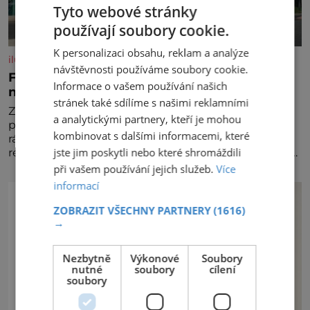
Tyto webové stránky
používají soubory cookie.
K personalizaci obsahu, reklam a analýze
iluxus.cz
návštěvnosti používáme soubory cookie.
Ford dává český fotbal do pohybu. Stává se
Informace o vašem používání našich
novým partnerem FAČR
stránek také sdílíme s našimi reklamními
Značka Ford se od srpna 2026 stává novým
a analytickými partnery, kteří je mohou
partnerem Fotbalové asociace České republiky. V
kombinovat s dalšími informacemi, které
rámci tříleté spolupráce zajistí mobilitu asociace,
jste jim poskytli nebo které shromáždili
reprezentačních týmů i českého fotbalu v regionech.
Partner
při vašem používání jejich služeb.
Více
informací
ZOBRAZIT VŠECHNY PARTNERY
(1616)
→
Nezbytně
Výkonové
Soubory
nutné
soubory
cílení
soubory