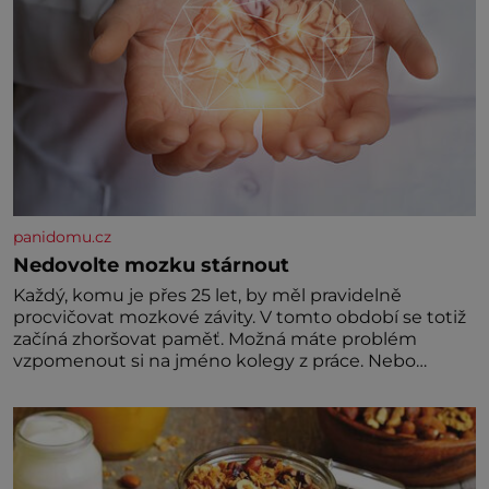
panidomu.cz
Nedovolte mozku stárnout
Každý, komu je přes 25 let, by měl pravidelně
procvičovat mozkové závity. V tomto období se totiž
začíná zhoršovat paměť. Možná máte problém
vzpomenout si na jméno kolegy z práce. Nebo
marně v paměti lovíte název knížky, kterou jste
nedávno přečetli. Je to opravdu tak, s věkem jako
kdyby se paměť rozhodla stávkovat. Cvičte