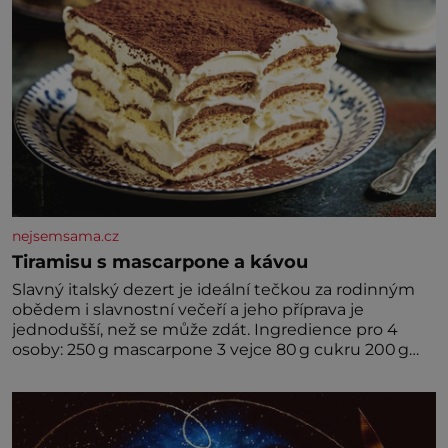
nejsemsama.cz
Tiramisu s mascarpone a kávou
Slavný italský dezert je ideální tečkou za rodinným
obědem i slavnostní večeří a jeho příprava je
jednodušší, než se může zdát. Ingredience pro 4
osoby: 250 g mascarpone 3 vejce 80 g cukru 200 g
cukrářských piškotů 250 ml silné kávy 2 lžíce
amaretta kakao na posypání Postup: Oddělte
žloutky od bílků. Žloutky vyšlehejte s cukrem do
světlé pěny a postupně do nich vmíchejte