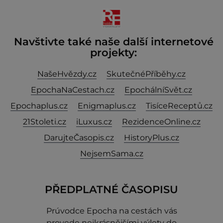
jeho smrti
Navštivte také naše další internetové
projekty:
NašeHvězdy.cz
SkutečnéPříběhy.cz
EpochaNaCestach.cz
EpochálníSvět.cz
Epochaplus.cz
Enigmaplus.cz
TisíceReceptů.cz
21Stoleti.cz
iLuxus.cz
RezidenceOnline.cz
DarujteČasopis.cz
HistoryPlus.cz
NejsemSama.cz
PŘEDPLATNÉ ČASOPISU
Prúvodce Epocha na cestách vás
provede nejkrásnějšími výlety do