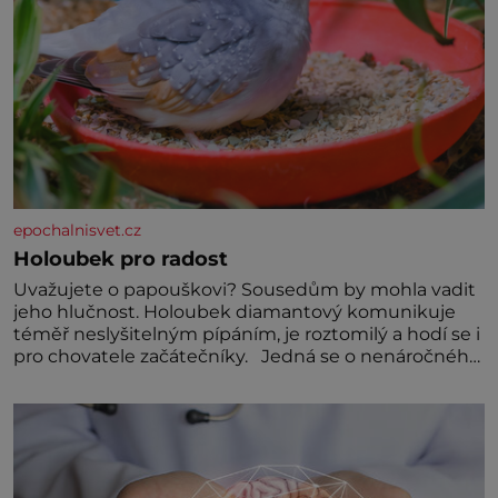
epochalnisvet.cz
Holoubek pro radost
Uvažujete o papouškovi? Sousedům by mohla vadit
jeho hlučnost. Holoubek diamantový komunikuje
téměř neslyšitelným pípáním, je roztomilý a hodí se i
pro chovatele začátečníky. Jedná se o nenáročného
klidného ptáčka, který většinu dne jen posedává.
Hodně času tráví na zemi, kde sbírá zbytky semínek
Jeho domovinou je prakticky celá Austrálie s
výjimkou pobřežní oblasti.