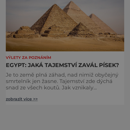
VÝLETY ZA POZNÁNÍM
EGYPT: JAKÁ TAJEMSTVÍ ZAVÁL PÍSEK?
Je to země plná záhad, nad nimiž obyčejný
smrtelník jen žasne. Tajemství zde dýchá
snad ze všech koutů. Jak vznikaly
monumentální stavby a k čemu měly
zobrazit více >>
sloužit? Proč Egypťané tolik lpěli na
zachování svého mrtvého těla? Jak probíhaly
magické rituály chrámových veleknězů? A
kam vlastně sahají počátky civilizace, které
údajně není na světě rovno? Prozkoumejte s