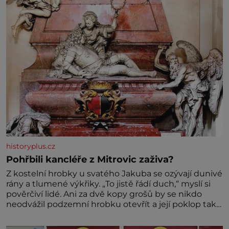
vznikne jeden z nejdokonalejších organismů
historyplus.cz
Pohřbili kancléře z Mitrovic zaživa?
Z kostelní hrobky u svatého Jakuba se ozývají dunivé
rány a tlumené výkřiky. „To jistě řádí duch,“ myslí si
pověrčiví lidé. Ani za dvě kopy grošů by se nikdo
neodvážil podzemní hrobku otevřít a její poklop tak
raději jen skrápí svěcenou vodou. Za několik dní
divné burácení skutečně ustane. Když o mnoho let