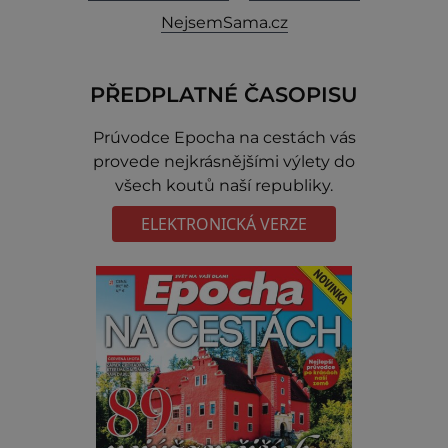
NejsemSama.cz
PŘEDPLATNÉ ČASOPISU
Prúvodce Epocha na cestách vás
provede nejkrásnějšími výlety do
všech koutů naší republiky.
ELEKTRONICKÁ VERZE