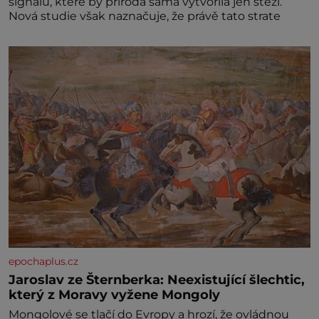
signálů, které by příroda sama vytvořila jen stěží.
Nová studie však naznačuje, že právě tato strate
epochaplus.cz
Jaroslav ze Šternberka: Neexistující šlechtic,
který z Moravy vyžene Mongoly
Mongolové se tlačí do Evropy a hrozí, že ovládnou