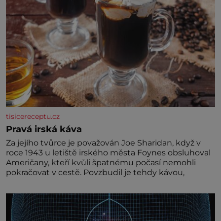
tisicereceptu.cz
Pravá irská káva
Za jejího tvůrce je považován Joe Sharidan, když v
roce 1943 u letiště irského města Foynes obsluhoval
Američany, kteří kvůli špatnému počasí nemohli
pokračovat v cestě. Povzbudil je tehdy kávou,