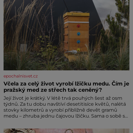
epochalnisvet.cz
Včela za celý život vyrobí lžičku medu. Čím je
pražský med ze střech tak ceněný?
Její život je krátký. V létě trvá pouhých šest až osm
týdnů. Za tu dobu navštíví desetitisíce květů, nalétá
stovky kilometrů a vyrobí přibližně devět gramů
medu – zhruba jednu čajovou lžičku. Sama o sobě se
může zdát bezvýznamná. Teprve když se spojí s
dalšími desítkami tisíc příslušnic svého včelstva,