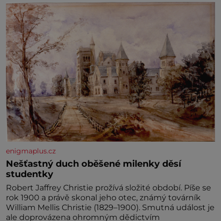
enigmaplus.cz
Nešťastný duch oběšené milenky děsí
studentky
Robert Jaffrey Christie prožívá složité období. Píše se
rok 1900 a právě skonal jeho otec, známý továrník
William Mellis Christie (1829–1900). Smutná událost je
ale doprovázena ohromným dědictvím