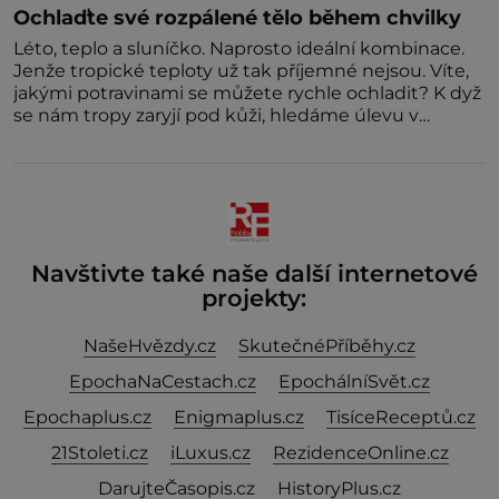
Ochlaďte své rozpálené tělo během chvilky
Léto, teplo a sluníčko. Naprosto ideální kombinace.
Jenže tropické teploty už tak příjemné nejsou. Víte,
jakými potravinami se můžete rychle ochladit? K dyž
se nám tropy zaryjí pod kůži, hledáme úlevu v
bazénu nebo pomocí klimatizace. Jenže ne vždycky
můžeme být v jejich blízkosti. Nemusíte však zoufat.
Pokud budete mít promyšlený jídelníček, žadné
pařáky si na vás
Navštivte také naše další internetové
projekty:
NašeHvězdy.cz
SkutečnéPříběhy.cz
EpochaNaCestach.cz
EpochálníSvět.cz
Epochaplus.cz
Enigmaplus.cz
TisíceReceptů.cz
21Stoleti.cz
iLuxus.cz
RezidenceOnline.cz
DarujteČasopis.cz
HistoryPlus.cz