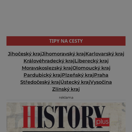
TIPY NA CESTY
Jihočeský kraj
Jihomoravský kraj
Karlovarský kraj
Královéhradecký kraj
Liberecký kraj
Moravskoslezský kraj
Olomoucký kraj
Pardubický kraj
Plzeňský kraj
Praha
Středočeský kraj
Ústecký kraj
Vysočina
Zlínský kraj
reklama