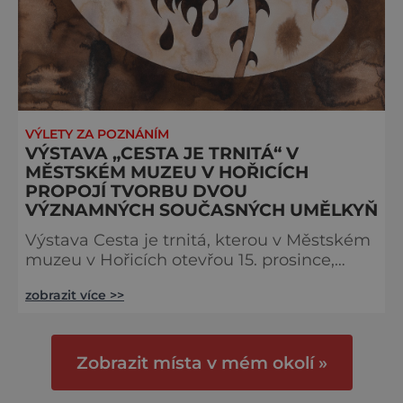
VÝLETY ZA POZNÁNÍM
VÝSTAVA „CESTA JE TRNITÁ“ V
MĚSTSKÉM MUZEU V HOŘICÍCH
PROPOJÍ TVORBU DVOU
VÝZNAMNÝCH SOUČASNÝCH UMĚLKYŇ
Výstava Cesta je trnitá, kterou v Městském
muzeu v Hořicích otevřou 15. prosince,
propojí tvorbu dvou významných
zobrazit více >>
současných umělkyň, a to malířky Anežky
Hoškové a sochařky Anny Hulačové. Zájem
o legendární a magické první jmenované
se zde setká s rurálním sci-fi druhé. Obě
Zobrazit místa v mém okolí »
umělkyně jsou nejen výrazné na české
umělecké scéně, pozornost budí i v