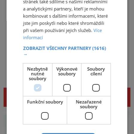
stránek také sdílíme s našimi reklamními
a analytickými partnery, kteří je mohou
kombinovat s dalšími informacemi, které
jste jim poskytli nebo které shromáždili
při vašem používání jejich služeb.
Více
informací
ZOBRAZIT VŠECHNY PARTNERY
(1616)
→
Nezbytně
Výkonové
Soubory
nutné
soubory
cílení
soubory
NENECHTE SI UJÍT DALŠÍ ZAJÍMAVÉ
ČLÁNKY
Funkční soubory
Nezařazené
soubory