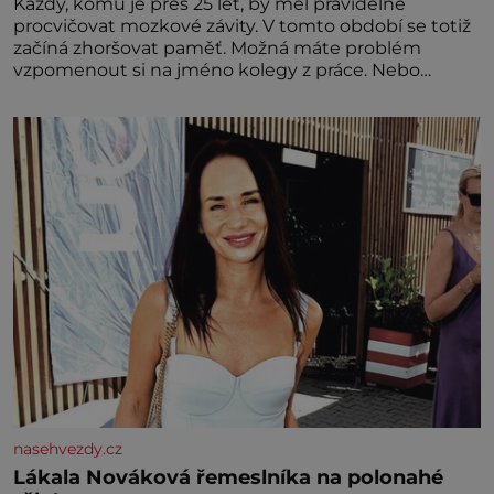
Každý, komu je přes 25 let, by měl pravidelně
procvičovat mozkové závity. V tomto období se totiž
začíná zhoršovat paměť. Možná máte problém
vzpomenout si na jméno kolegy z práce. Nebo
marně v paměti lovíte název knížky, kterou jste
nedávno přečetli. Je to opravdu tak, s věkem jako
kdyby se paměť rozhodla stávkovat. Cvičte
nasehvezdy.cz
Lákala Nováková řemeslníka na polonahé