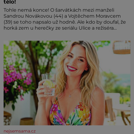
tělo!
Tohle nemá konce! O šarvátkách mezi manželi
Sandrou Novákovou (44) a Vojtěchem Moravcem
(39) se toho napsalo už hodně. Ale kdo by doufal, že
horká zem u herečky ze seriálu Ulice a režiséra
vychladne,
nejsemsama.cz