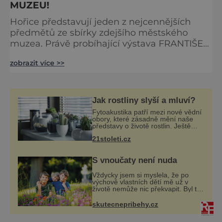
MUZEU!
Hořice představují jeden z nejcennějších
předmětů ze sbírky zdejšího městského
muzea. Právě probíhající výstava FRANTIŠEK
ŠAFRÁNEK A JEHO HOŘICKÁ KRONIKA
zobrazit více >>
představuje jeden z nejcennějších předmětů
ze sbírky hořického muzea – Šafránkovu
kroniku a jejího autora lidového kronikáře
Františka Šafránka. Šafránkova kronika patří
Jak rostliny slyší a mluví?
mezi nejcennější prameny k dějinám Hořic.
Fytoakustika patří mezi nové vědní
Svým významem však daleko překr
obory, které zásadně mění naše
představy o životě rostlin. Ještě
před několika desetiletími byly
21stoleti.cz
rostliny považovány za tiché a
pasivní organismy, které pouze
reaguj
S vnoučaty není nuda
Vždycky jsem si myslela, že po
výchově vlastních dětí mě už v
životě nemůže nic překvapit. Byl to
omyl! Jenže vnoučata mě
přesvědčila o opaku. Můj syn mi na
skutecnepribehy.cz
víkend nechal na hlídání
sedmiletého Tobiáš