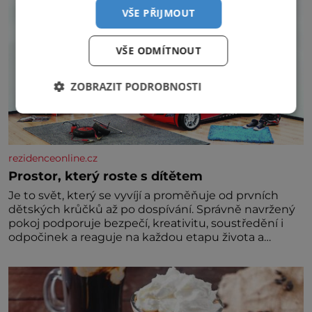
VŠE PŘIJMOUT
VŠE ODMÍTNOUT
ZOBRAZIT PODROBNOSTI
rezidenceonline.cz
Prostor, který roste s dítětem
Je to svět, který se vyvíjí a proměňuje od prvních
dětských krůčků až po dospívání. Správně navržený
pokoj podporuje bezpečí, kreativitu, soustředění i
odpočinek a reaguje na každou etapu života a
specifické potřeby dítěte. Pro nejmenší je klíčová
jednoduchost, měkkost a bezpečí, proto by pokoj
miminka měl působit především klidně a útulně.
Předškolní věk je