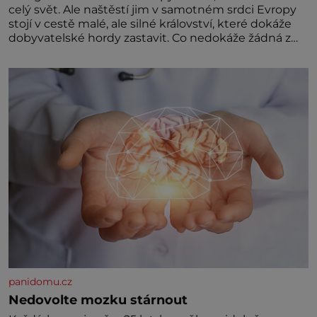
celý svět. Ale naštěstí jim v samotném srdci Evropy
stojí v cestě malé, ale silné království, které dokáže
dobyvatelské hordy zastavit. Co nedokáže žádná z
asijských říší, co nedokážou Němci – to dokáže český
král. Nebo že by ne? Mongolové od roku 1223
postupují podél Kaspického a Azovského moře,
panidomu.cz
Nedovolte mozku stárnout