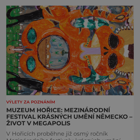
zahraničí. Většina děl vznikla přímo pro
výstavu a
VÝLETY ZA POZNÁNÍM
MUZEUM HOŘICE: MEZINÁRODNÍ
FESTIVAL KRÁSNÝCH UMĚNÍ NĚMECKO –
ŽIVOT V MEGAPOLIS
V Hořicích proběhne již osmý ročník