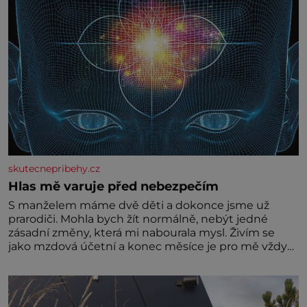
skutecnepribehy.cz
Hlas mě varuje před nebezpečím
S manželem máme dvě děti a dokonce jsme už
prarodiči. Mohla bych žít normálně, nebýt jedné
zásadní změny, která mi nabourala mysl. Živím se
jako mzdová účetní a konec měsíce je pro mě vždy
velice psychicky náročným obdobím. Od té chvíle, co
máme vnoučata, mi dcera čím dál častěji volá o
pomoc, co se hlídání týče. Dalo by se