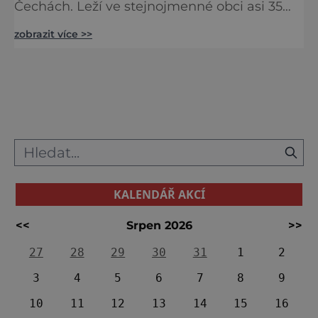
Čechách. Leží ve stejnojmenné obci asi 35
km severně od Prahy na levém břehu řeky
zobrazit více >>
Vltavy. Pod zámkem se nachází rodný dům
hudebního skladatele Antonína Dvořáka.
Zámek Nelahozeves byl vystaven na žádost
bavorského šlechtice Floriána Griesbecka z
Griesbachu (1504-1588), který byl osobním
tajemníkem a blízkým rádcem císaře
Ferdinand
KALENDÁŘ AKCÍ
<<
Srpen 2026
>>
27
28
29
30
31
1
2
3
4
5
6
7
8
9
10
11
12
13
14
15
16