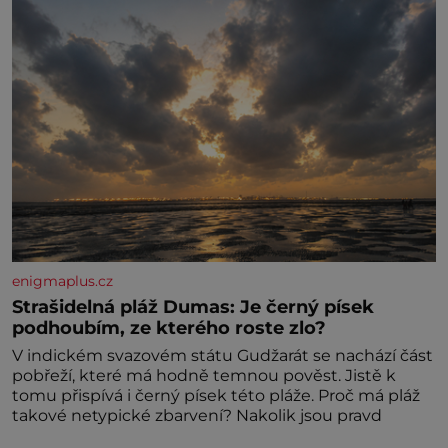
enigmaplus.cz
Strašidelná pláž Dumas: Je černý písek
podhoubím, ze kterého roste zlo?
V indickém svazovém státu Gudžarát se nachází část
pobřeží, které má hodně temnou pověst. Jistě k
tomu přispívá i černý písek této pláže. Proč má pláž
takové netypické zbarvení? Nakolik jsou pravd