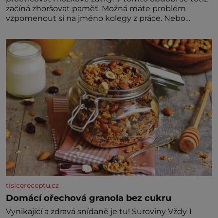
začíná zhoršovat paměť. Možná máte problém
vzpomenout si na jméno kolegy z práce. Nebo
marně v paměti lovíte název knížky, kterou jste
nedávno přečetli. Je to opravdu tak, s věkem jako
kdyby se paměť rozhodla stávkovat. Cvičte
tisicereceptu.cz
Domácí ořechová granola bez cukru
Vynikající a zdravá snídaně je tu! Suroviny Vždy 1