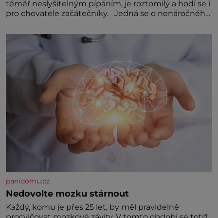
téměř neslyšitelným pípáním, je roztomilý a hodí se i
pro chovatele začátečníky. Jedná se o nenáročného
klidného ptáčka, který většinu dne jen posedává.
Hodně času tráví na zemi, kde sbírá zbytky semínek
Jeho domovinou je prakticky celá Austrálie s
výjimkou pobřežní oblasti.
panidomu.cz
Nedovolte mozku stárnout
Každý, komu je přes 25 let, by měl pravidelně
procvičovat mozkové závity. V tomto období se totiž