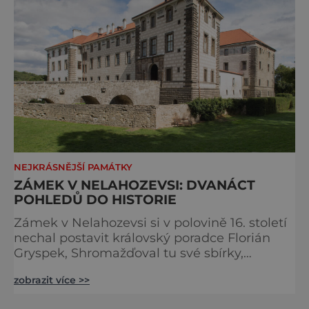
NEJKRÁSNĚJŠÍ PAMÁTKY
ZÁMEK V NELAHOZEVSI: DVANÁCT
POHLEDŮ DO HISTORIE
Zámek v Nelahozevsi si v polovině 16. století
nechal postavit královský poradce Florián
Gryspek, Shromažďoval tu své sbírky,
vybudoval klenotnici i knihovnu a proměnil
zobrazit více >>
Nelahozeves v kulturní centrum širokého
okolí. Posléze zámek získali Lobkowiczové,