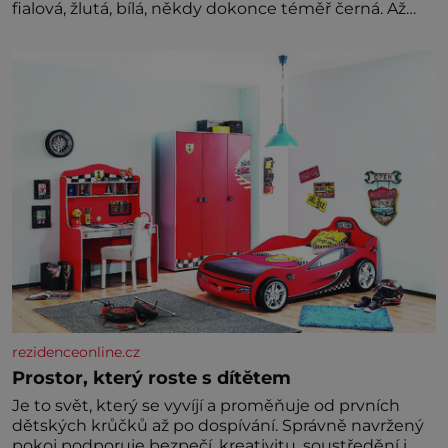
fialová, žlutá, bílá, někdy dokonce téměř černá. Až
díky stovkám let pečlivého šlechtění se z ní stává
zelenina, bez které si českou zahradu ani
nedokážeme představit. Její příběh je
rezidenceonline.cz
Prostor, který roste s dítětem
Je to svět, který se vyvíjí a proměňuje od prvních
dětských krůčků až po dospívání. Správně navržený
pokoj podporuje bezpečí, kreativitu, soustředění i