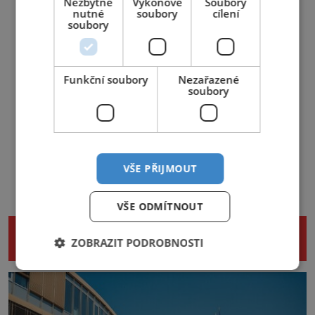
Nezbytně
Výkonové
Soubory
nutné
soubory
cílení
soubory
Funkční soubory
Nezařazené
soubory
VŠE PŘIJMOUT
VŠE ODMÍTNOUT
NENECHTE SI UJÍT DALŠÍ ZAJÍMAVÉ
ZOBRAZIT PODROBNOSTI
ČLÁNKY