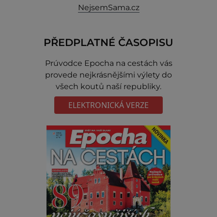
NejsemSama.cz
PŘEDPLATNÉ ČASOPISU
Prúvodce Epocha na cestách vás
provede nejkrásnějšími výlety do
všech koutů naší republiky.
ELEKTRONICKÁ VERZE