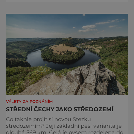
zkušebního provozu. Jeho součástí je nová
expozice, která návštěvníkům umožňuje
vcítit se do jedenáctiletého Dvořáka. Ukazuje
také, co formovalo skladatelovy hudební
začátky, a přibližuje prostředí, ve kter
VÝLETY ZA POZNÁNÍM
STŘEDNÍ ČECHY JAKO STŘEDOZEMÍ
Co takhle projít si novou Stezku
středozemím? Její základní pěší varianta je
dlouhá 569 km. Celá je ovšem rozdělena do