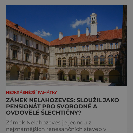
po válce byl znárodněn, ale šlechtickému
rodu se v roce 1993 v restituci opět vrátil.
Dnes je veřejně přístupný a čeká nás stálá
expozice ve dvan
NEJKRÁSNĚJŠÍ PAMÁTKY
ZÁMEK NELAHOZEVES: SLOUŽIL JAKO
PENSIONÁT PRO SVOBODNÉ A
OVDOVĚLÉ ŠLECHTIČNY?
Zámek Nelahozeves je jednou z
nejznámějších renesančních staveb v