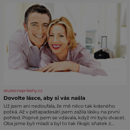
skutecnepribehy.cz
Dovolte lásce, aby si vás našla
Už jsem ani nedoufala, že mě něco tak krásného
potká. Až v pětapadesáti jsem zažila lásku na první
pohled. Poprvé jsem se vdávala, když mi bylo dvacet.
Oba jsme byli mladí a byl to tak říkajíc sňatek z
rozumu. Rodiče nás dali dohromady, Toník byl dobře