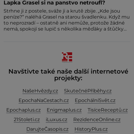
Lapka Grasel si na panstvo netroufl?
Strhne ji z postele, sváže ji a krutě zbije. „Kde jsou
peníze?“ naléhá Grasel na starou švadlenku. Když mu
to neprozradí – ostatně ani nemůže, protože žádné
nemá, spokojí se lupič s několika měďáky a štůčky
látky. Zraněná žena pár dní nato umírá. Je to muž
nebývale krutý. Jeho činy budí hrůzu ještě dlouho po
jeho smrti
Navštivte také naše další internetové
projekty:
NašeHvězdy.cz
SkutečnéPříběhy.cz
EpochaNaCestach.cz
EpochálníSvět.cz
Epochaplus.cz
Enigmaplus.cz
TisíceReceptů.cz
21Stoleti.cz
iLuxus.cz
RezidenceOnline.cz
DarujteČasopis.cz
HistoryPlus.cz