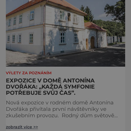
VÝLETY ZA POZNÁNÍM
EXPOZICE V DOMĚ ANTONÍNA
DVOŘÁKA: „KAŽDÁ SYMFONIE
POTŘEBUJE SVŮJ ČAS”.
Nová expozice v rodném domě Antonína
Dvořáka přivítala první návštěvníky ve
zkušebním provozu. Rodný dům světově
proslulého skladatele Antonína Dvořáka v
zobrazit více >>
Nelahozevsi má za sebou první týden