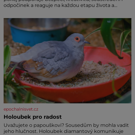
odpočinek a reaguje na každou etapu života a
specifické potřeby dítěte. Pro nejmenší je klíčová
jednoduchost, měkkost a bezpečí, proto by pokoj
miminka měl působit především klidně a útulně.
Předškolní věk je
epochalnisvet.cz
Holoubek pro radost
Uvažujete o papouškovi? Sousedům by mohla vadit
jeho hlučnost. Holoubek diamantový komunikuje