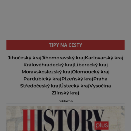
TIPY NA CESTY
Jihočeský kraj
Jihomoravský kraj
Karlovarský kraj
Královéhradecký kraj
Liberecký kraj
Moravskoslezský kraj
Olomoucký kraj
Pardubický kraj
Plzeňský kraj
Praha
Středočeský kraj
Ústecký kraj
Vysočina
Zlínský kraj
reklama