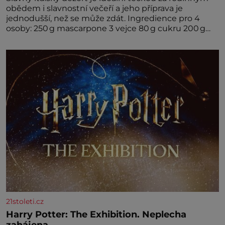
obědem i slavnostní večeří a jeho příprava je
jednodušší, než se může zdát. Ingredience pro 4
osoby: 250 g mascarpone 3 vejce 80 g cukru 200 g
cukrářských piškotů 250 ml silné kávy 2 lžíce
amaretta kakao na posypání Postup: Oddělte
žloutky od bílků. Žloutky vyšlehejte s cukrem do
světlé pěny a postupně do nich vmíchejte
mascarpone, aby vznikl hladký
21stoleti.cz
Harry Potter: The Exhibition. Neplecha
zahájena…