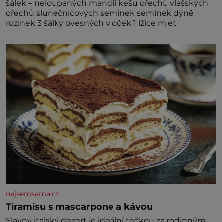
šálek – neloupaných mandlí kešu ořechů vlašských
ořechů slunečnicových semínek semínek dýně
rozinek 3 šálky ovesných vloček 1 lžíce mlet
nejsemsama.cz
Tiramisu s mascarpone a kávou
Slavný italský dezert je ideální tečkou za rodinným