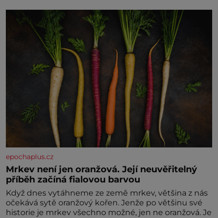
zaopatřený mladý muž. Manželství nám oběma moc
nesvědčilo, brzy jsme zjistili, že
epochaplus.cz
Mrkev není jen oranžová. Její neuvěřitelný
příběh začíná fialovou barvou
Když dnes vytáhneme ze země mrkev, většina z nás
očekává sytě oranžový kořen. Jenže po většinu své
historie je mrkev všechno možné, jen ne oranžová. Je