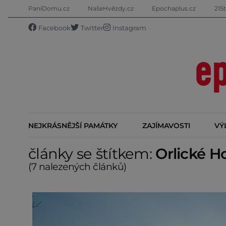
PaníDomu.cz
NašeHvězdy.cz
Epochaplus.cz
21St
Facebook
Twitter
Instagram
NEJKRÁSNĚJŠÍ PAMÁTKY
ZAJÍMAVOSTI
VÝ
články se štítkem:
Orlické H
(7 nalezených článků)