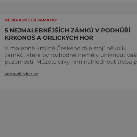
sportovci i ti, kdo dávají přednost klidnějším
prohlídkám měst a památek. Můžete si vyšlápn
na kole některý ze známých vr
NEJKRÁSNĚJŠÍ PAMÁTKY
5 NEJMALEBNĚJŠÍCH ZÁMKŮ V PODHŮŘÍ
KRKONOŠ A ORLICKÝCH HOR
V malebné krajině Českého ráje stojí několik
zámků, které by rozhodně neměly uniknout vaš
pozornosti. Můžete díky nim nahlédnout třeba 
ruku geniálního stavitele Santiniho či se vydat 
zobrazit více >>
stopách děsivého Jacka Rozparovače. Rozhodn
vás čeká nezapomenutelný výlet. Karlova Koruna:
Poslední odkaz Santiniho Nachází se: v Chlumci na
Cidlinou na Královéhradecku GPS souřadnice:
50°9'32"N, 15°2