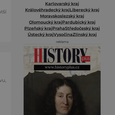
Karlovarský kraj
Královéhradecký kraj
Liberecký kraj
tší
Moravskoslezský kraj
Olomoucký kraj
Pardubický kraj
s
Plzeňský kraj
Praha
Středočeský kraj
Ústecký kraj
Vysočina
Zlínský kraj
reklama
st
vu,
ná
na