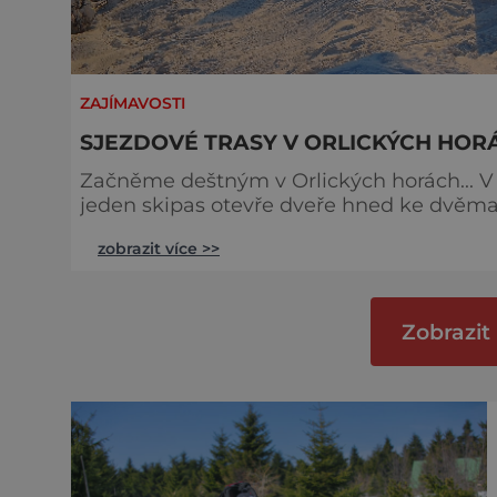
ZAJÍMAVOSTI
SJEZDOVÉ TRASY V ORLICKÝCH HOR
Začněme deštným v Orlických horách... V
jeden skipas otevře dveře hned ke dvěma
celkové délce 4 km. Samozřejmostí je různorodost tratí od modré po černou. Vaši cestu na
zobrazit více >>
vrchol zabezpečí jeden ze sedmi vleků či
Studený vrch v necelých 900 m.n.m. Milo
Zobrazit