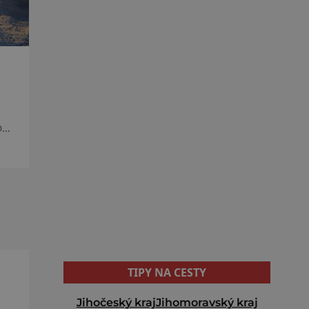
o
na
TIPY NA CESTY
Jihočeský kraj
Jihomoravský kraj