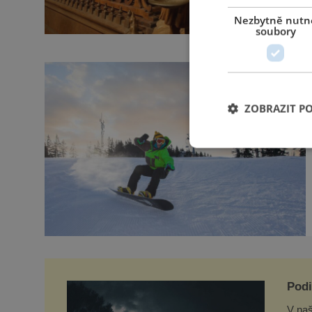
Nezbytně nutn
soubory
ZOBRAZIT P
Podi
mim
V naš