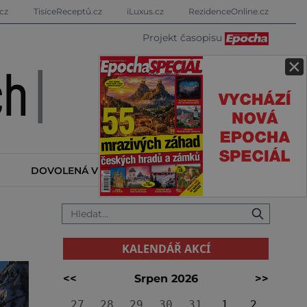
cz
TisíceReceptů.cz
iLuxus.cz
RezidenceOnline.cz
Projekt časopisu
×
DOVOLENÁ V ZAHRANIČÍ
KALENDÁŘ AKCÍ
KALENDÁŘ AKCÍ
<<
Srpen 2026
>>
27
28
29
30
31
1
2