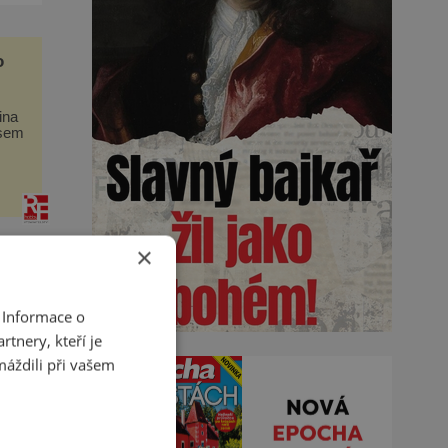
o
ina
ssem
š
×
 Informace o
tnery, kteří je
máždili při vašem