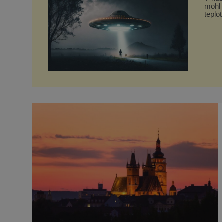
mohl 
teplo
formy. Potvrzovat to má i podivný příběh muže jménem 
Opra