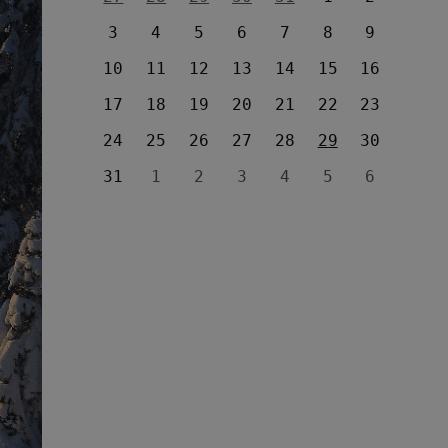
3
4
5
6
7
8
9
10
11
12
13
14
15
16
17
18
19
20
21
22
23
24
25
26
27
28
29
30
31
1
2
3
4
5
6