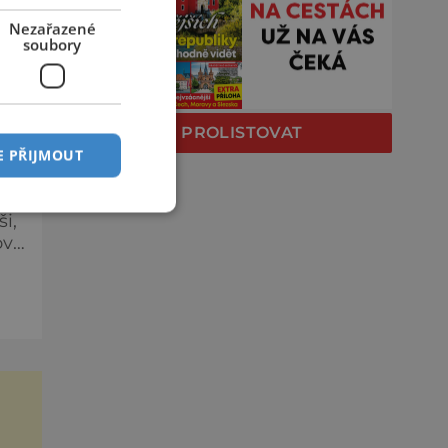
Nezařazené
rá
soubory
sel
PROLISTOVAT
ÉM
E PŘIJMOUT
i,
ové