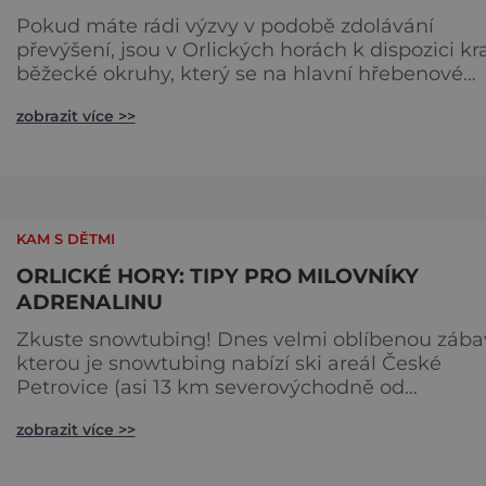
Pokud máte rádi výzvy v podobě zdolávání
převýšení, jsou v Orlických horách k dispozici kra
běžecké okruhy, který se na hlavní hřebenové
trasy napojují. Ta nejoblíbenější vede rovnou pře
zobrazit více >>
nejvyšší vrchol Orlických hor – Velkou Deštnou.
Trať je dlouhá 22 km a začíná ostrým 2,5 km
dlouhým stoupáním přímo z obce. Síly můžete
ušetřit, pokud se na Studený vrch necháte vyvé
lanovkou. Trasa pokrač
KAM S DĚTMI
ORLICKÉ HORY: TIPY PRO MILOVNÍKY
ADRENALINU
Zkuste snowtubing! Dnes velmi oblíbenou zába
kterou je snowtubing nabízí ski areál České
Petrovice (asi 13 km severovýchodně od
Žamberka). O co se jedná? Necháte se vlekem
zobrazit více >>
vyvézt nahoru a dolů pak pojedete sněhovým
tobogánem na speciálně upravené duši. Příjem
dávka adrenalinu je zaručena. Areál se nachází 