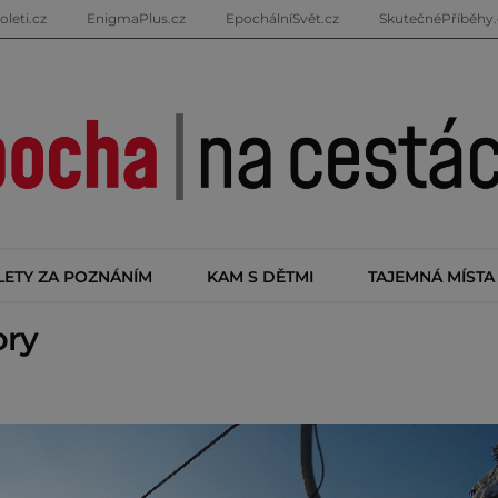
oleti.cz
EnigmaPlus.cz
EpochálníSvět.cz
SkutečnéPříběhy.
LETY ZA POZNÁNÍM
KAM S DĚTMI
TAJEMNÁ MÍSTA
ory