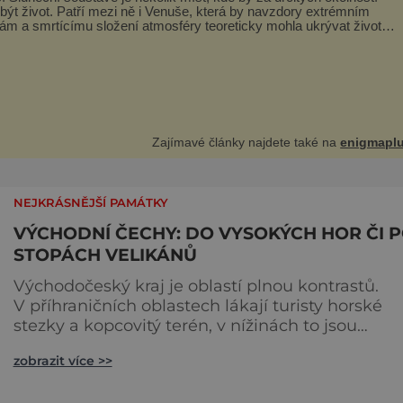
být život. Patří mezi ně i Venuše, která by navzdory extrémním
tám a smrtícímu složení atmosféry teoreticky mohla ukrývat životní
Valiant Thor.
vdu šlo o mimozem
Zajímavé články najdete také na
enigmaplu
NEJKRÁSNĚJŠÍ PAMÁTKY
VÝCHODNÍ ČECHY: DO VYSOKÝCH HOR ČI 
STOPÁCH VELIKÁNŮ
Východočeský kraj je oblastí plnou kontrastů.
V příhraničních oblastech lákají turisty horské
stezky a kopcovitý terén, v nížinách to jsou
zachovalé hrady a zámky, rodiště známých umě
zobrazit více >>
a rovinaté cesty lemované malebnými skalisky.
Dovolenou ve východních Čechách si užijí