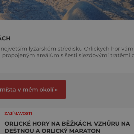
ÁCH
 největším lyžařském středisku Orlických hor vám
 propojeným areálům s šesti sjezdovými tratěmi 
 moderní sedačková lanovka, která vás vyveze až 
vní
 místa v mém okolí »
ZAJÍMAVOSTI
ORLICKÉ HORY NA BĚŽKÁCH. VZHŮRU NA
DEŠTNOU A ORLICKÝ MARATON