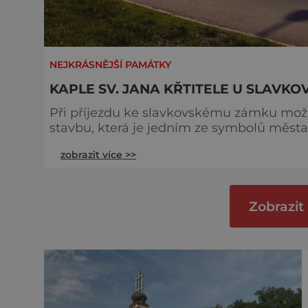
NEJKRÁSNĚJŠÍ PAMÁTKY
KAPLE SV. JANA KŘTITELE U SLAVK
Při příjezdu ke slavkovskému zámku mo
stavbu, která je jedním ze symbolů města už od roku 1743. To je al
kaple sv. Jana Křtitele dostala svou kon
zobrazit více >>
kostelíkem ze 13. století, součástí špitál
celá současná čtvrť jmenuje Špitálka a s
Zobrazit