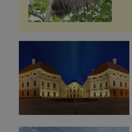
i v E
nazýv