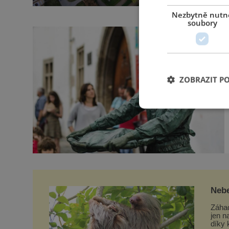
Nezbytně nutn
soubory
ZOBRAZIT P
Nebe
leno
Záhad
jen n
díky 