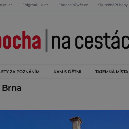
oleti.cz
EnigmaPlus.cz
EpochálníSvět.cz
SkutečnéPříběhy.
LETY ZA POZNÁNÍM
KAM S DĚTMI
TAJEMNÁ MÍSTA
 Brna