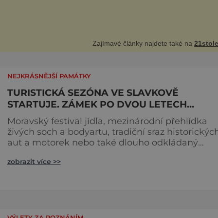
vropě. Máme se bát? Virus oropouche (čti oropuče), jak se odborně
á, byl až do
Zajímavé články najdete také na
21stole
NEJKRÁSNĚJŠÍ PAMÁTKY
TURISTICKÁ SEZÓNA VE SLAVKOVĚ
STARTUJE. ZÁMEK PO DVOU LETECH
OVLÁDNOU VELKOLEPÉ AKCE
Moravský festival jídla, mezinárodní přehlídka
živých soch a bodyartu, tradiční sraz historickýc
aut a motorek nebo také dlouho odkládaný
koncert Stinga. Několik hudebních i divadelních
zobrazit více >>
festivalů i historických akcí. Nejen tak bude
vypadat turistická sezóna na zámku ve Slavkov
Brna, který otevírá své brány ve čtvrtek 24. břez
„Konečně budou moci návštěvníci obdivovat
zámek a jeho ok
VÝLETY ZA POZNÁNÍM