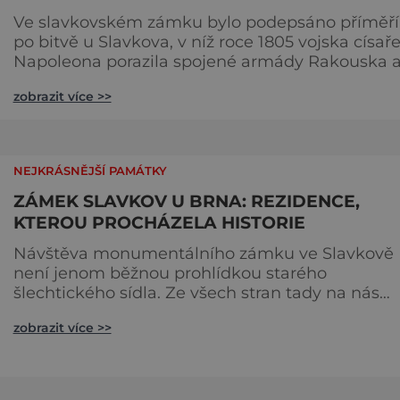
Ve slavkovském zámku bylo podepsáno příměří
po bitvě u Slavkova, v níž roce 1805 vojska císař
Napoleona porazila spojené armády Rakouska 
Ruska a výsledek výrazně ovlivnil pozdější
zobrazit více >>
uspořádání celé Evropy. Je to jedna z největších
nejslavnějších bitev, které se kdy odehrály na
našem území, a tak si zaslouží i odpovídající
připomenutí. Památník podle slovanského vzoru
NEJKRÁSNĚJŠÍ PAMÁTKY
Myšlenku vybudovat na m
ZÁMEK SLAVKOV U BRNA: REZIDENCE,
KTEROU PROCHÁZELA HISTORIE
Návštěva monumentálního zámku ve Slavkově
není jenom běžnou prohlídkou starého
šlechtického sídla. Ze všech stran tady na nás
dýchne historie, a to včetně jedné
zobrazit více >>
z nejvýznamnějších bitev, ke kterým kdy došlo 
našem území. Místo, kde dnes stojí nejmohutněj
barokní zámek na Moravě, obsadilo již ve 13. stol
sídlo řádu německých rytířů. Takovým hradům 