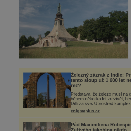
Železný zázrak z Indie: P
tento sloup už 1 600 let n
rez?
Představa, že železo musí na d
během několika let zrezivět, be
Dillí za své. Uprostřed komple
Qutb stojí více než sedm metrů
enigmaplus.cz
vysoký železný sloup, který už
přibližně 1 600 let odolává poča
Pád Maximiliena Robespie
Zuřivého jakobína nikdo