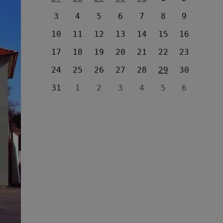
3
4
5
6
7
8
9
10
11
12
13
14
15
16
17
18
19
20
21
22
23
24
25
26
27
28
29
30
31
1
2
3
4
5
6