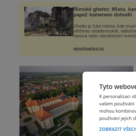
Římské ghetto: Místo, ka
papež kamenem dohodil
Ghetto je část města, kde musí 
většinou nedobrovolně, nábože
rasová nebo národnostní menš
obyvatel. Bohaté historické
zkušenosti mají s takovým živ
epochaplus.cz
Židé. Už od středověku jsou tot
Tyto webové
K personalizaci 
vašem používání n
mohou kombinovat
používání jejich 
ZOBRAZIT VŠEC