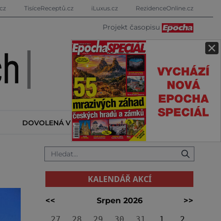
cz
TisíceReceptů.cz
iLuxus.cz
RezidenceOnline.cz
Projekt časopisu
×
DOVOLENÁ V ZAHRANIČÍ
KALENDÁŘ AKCÍ
KALENDÁŘ AKCÍ
<<
Srpen 2026
>>
27
28
29
30
31
1
2