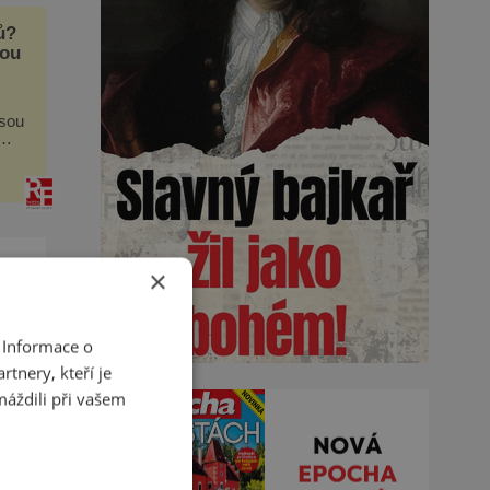
ů?
pou
jsou
deže
×
 Informace o
na
tnery, kteří je
máždili při vašem
na