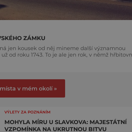
OVSKÉHO ZÁMKU
žná jen kousek od něj mineme další významnou
e jen rok, v němž hřbitovní
ečnou barokní podobu. Předtím byla gotickým
u řádu německých rytířů. Ostatně právě podle něj se
ama
 místa v mém okolí »
VÝLETY ZA POZNÁNÍM
MOHYLA MÍRU U SLAVKOVA: MAJESTÁTNÍ
VZPOMÍNKA NA UKRUTNOU BITVU