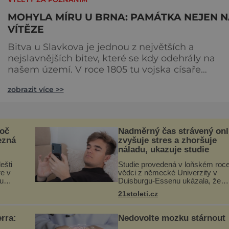
MOHYLA MÍRU U BRNA: PAMÁTKA NEJEN 
VÍTĚZE
Bitva u Slavkova je jednou z největších a
nejslavnějších bitev, které se kdy odehrály na
našem území. V roce 1805 tu vojska císaře
Napoleona porazila spojené armády Rakouska 
zobrazit více >>
Ruska a výsledek výrazně ovlivnil pozdější
uspořádání celé Evropy. Bohužel ale při této
válečné řeži padlo na obou stranách kolem dvac
tisíc vojáků. Na počátku 20. století pojal brněnský
roč
Nadměrný čas strávený onl
kněz Alois Slovák myšlenku
ezná
zvyšuje stres a zhoršuje
náladu, ukazuje studie
ešti
Studie provedená v loňském roc
re v
vědci z německé Univerzity v
xu
Duisburgu-Essenu ukázala, že
nadměrné trávení času online je
21stoleti.cz
spojeno s vyšší úrovní stresu, ho
sí
náladou a vede k zanedbávání
dalších akti
rra:
Nedovolte mozku stárnout