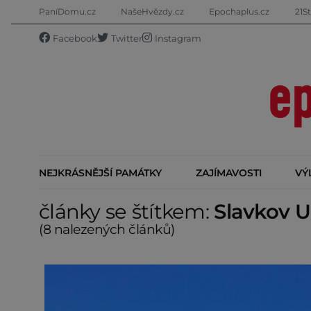
PaníDomu.cz
NašeHvězdy.cz
Epochaplus.cz
21St
Facebook
Twitter
Instagram
NEJKRÁSNĚJŠÍ PAMÁTKY
ZAJÍMAVOSTI
VÝ
články se štítkem:
Slavkov U
(8 nalezených článků)