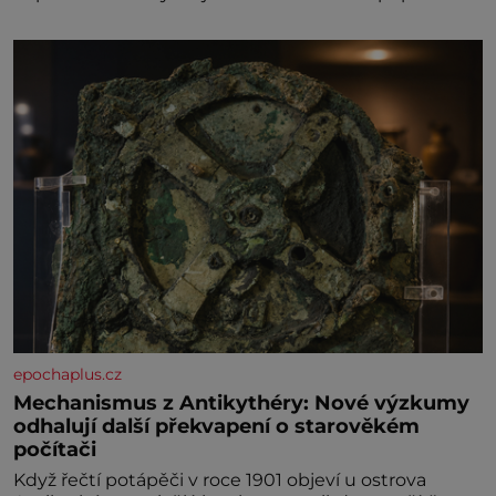
anglický dramatik William Shakespeare uvádí svou
Tragédii o Macbethovi. Napsal ji pro krále Jakuba I.,
jenž v roce 1603 vystřídal
epochaplus.cz
Mechanismus z Antikythéry: Nové výzkumy
odhalují další překvapení o starověkém
počítači
Když řečtí potápěči v roce 1901 objeví u ostrova