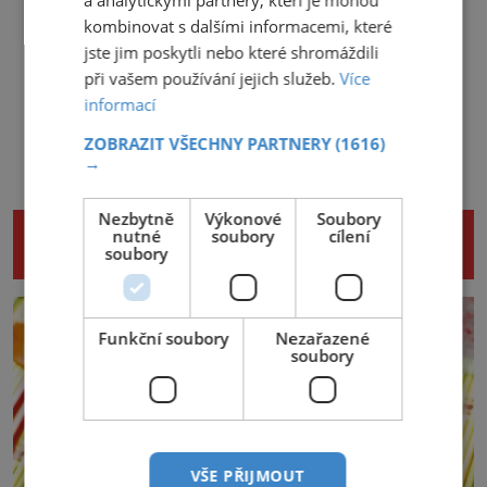
a analytickými partnery, kteří je mohou
kombinovat s dalšími informacemi, které
jste jim poskytli nebo které shromáždili
při vašem používání jejich služeb.
Více
informací
ZOBRAZIT VŠECHNY PARTNERY
(1616)
→
Nezbytně
Výkonové
Soubory
NENECHTE SI UJÍT DALŠÍ ZAJÍMAVÉ
nutné
soubory
cílení
soubory
ČLÁNKY
Funkční soubory
Nezařazené
soubory
VŠE PŘIJMOUT