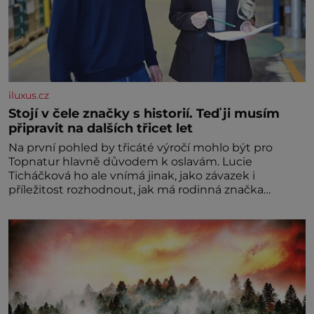
iluxus.cz
Stojí v čele značky s historií. Teď ji musím
připravit na dalších třicet let
Na první pohled by třicáté výročí mohlo být pro
Topnatur hlavně důvodem k oslavám. Lucie
Ticháčková ho ale vnímá jinak, jako závazek i
příležitost rozhodnout, jak má rodinná značka
vypadat v dalších l