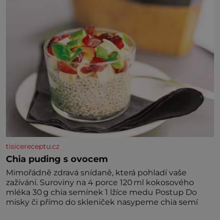
tisicereceptu.cz
Chia puding s ovocem
Mimořádně zdravá snídaně, která pohladí vaše
zažívání. Suroviny na 4 porce 120 ml kokosového
mléka 30 g chia semínek 1 lžíce medu Postup Do
misky či přímo do skleniček nasypeme chia semí