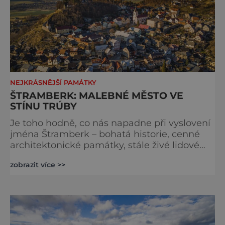
NEJKRÁSNĚJŠÍ PAMÁTKY
ŠTRAMBERK: MALEBNÉ MĚSTO VE
STÍNU TRÚBY
Je toho hodně, co nás napadne při vyslovení
jména Štramberk – bohatá historie, cenné
architektonické památky, stále živé lidové
tradice… V tomto malebném moravském
zobrazit více >>
městě je ale pořád možné objevovat něco
nového a zajímavého. Historické jádro
Štramberka je díky své bohaté historii i
cenným památkám městskou památkovou
rezervací. Tvoří ji měšťanské domy,
obehnané hradbami v okolí svažitého