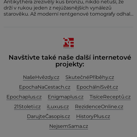
Antikythéra zrezivělý kus bronzu, nikdo netuší, že
drží v rukou jeden z nejúžasnějších vynálezů
starověku. Až moderní rentgenové tomografy odhalí
desítky ozubených kol ukrytých uvnitř.
Mechanismus z Antikythéry je dnes považován za
nejstarší známý analogový počítač na světě. Přesto
ani po více než sto letech výzkumu
Navštivte také naše další internetové
projekty:
NašeHvězdy.cz
SkutečnéPříběhy.cz
EpochaNaCestach.cz
EpochálníSvět.cz
Epochaplus.cz
Enigmaplus.cz
TisíceReceptů.cz
21Stoleti.cz
iLuxus.cz
RezidenceOnline.cz
DarujteČasopis.cz
HistoryPlus.cz
NejsemSama.cz