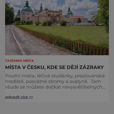
TAJEMNÁ MÍSTA
MÍSTA V ČESKU, KDE SE DĚJÍ ZÁZRAKY
Poutní místa, léčivé studánky, praslovanská
hradiště, posvátné stromy a svatyně. Tam
všude se můžete dočkat nevysvětlitelných
událostí, zázračných vyléčení a tajemných
zobrazit více >>
zjevení. Svatá Hora Příbram Soška pomáhá
a zázračně léčí Podle pověsti nechal kapličku
postavit jistý rytíř jako dík Panně Marii za