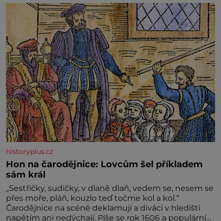
historyplus.cz
Hon na čarodějnice: Lovcům šel příkladem
sám král
„Sestřičky, sudičky, v dlaně dlaň, vedem se, nesem se
přes moře, pláň, kouzlo teď točme kol a kol.“
Čarodějnice na scéně deklamují a diváci v hledišti
napětím ani nedýchají. Píše se rok 1606 a populární