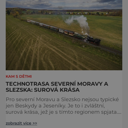
náměstí.
KAM S DĚTMI
TECHNOTRASA SEVERNÍ MORAVY A
SLEZSKA: SUROVÁ KRÁSA
Pro severní Moravu a Slezsko nejsou typické
jen Beskydy a Jeseníky. Je to i zvláštní,
surová krása, jež je s tímto regionem spjata.
Za příběhy poctivé práce našich předků se
zobrazit více >>
vydejte po Technotrase propojující unikátní