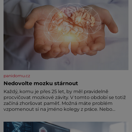
panidomu.cz
Nedovolte mozku stárnout
Každý, komu je přes 25 let, by měl pravidelně
procvičovat mozkové závity. V tomto období se totiž
začíná zhoršovat paměť. Možná máte problém
vzpomenout si na jméno kolegy z práce. Nebo
marně v paměti lovíte název knížky, kterou jste
nedávno přečetli. Je to opravdu tak, s věkem jako
kdyby se paměť rozhodla stávkovat. Cvičte