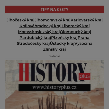
TIPY NA CESTY
Jihočeský kraj
Jihomoravský kraj
Karlovarský kraj
Královéhradecký kraj
Liberecký kraj
Moravskoslezský kraj
Olomoucký kraj
Pardubický kraj
Plzeňský kraj
Praha
Středočeský kraj
Ústecký kraj
Vysočina
Zlínský kraj
reklama