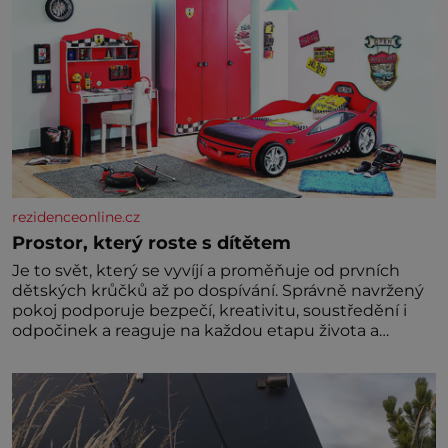
rezidenceonline.cz
Prostor, který roste s dítětem
Je to svět, který se vyvíjí a proměňuje od prvních
dětských krůčků až po dospívání. Správně navržený
pokoj podporuje bezpečí, kreativitu, soustředění i
odpočinek a reaguje na každou etapu života a
specifické potřeby dítěte. Pro nejmenší je klíčová
jednoduchost, měkkost a bezpečí, proto by pokoj
miminka měl působit především klidně a útulně.
Předškolní věk je