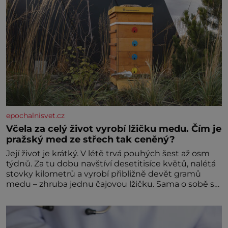
epochalnisvet.cz
Včela za celý život vyrobí lžičku medu. Čím je
pražský med ze střech tak ceněný?
Její život je krátký. V létě trvá pouhých šest až osm
týdnů. Za tu dobu navštíví desetitisíce květů, nalétá
stovky kilometrů a vyrobí přibližně devět gramů
medu – zhruba jednu čajovou lžičku. Sama o sobě se
může zdát bezvýznamná. Teprve když se spojí s
dalšími desítkami tisíc příslušnic svého včelstva,
vznikne jeden z nejdokonalejších organismů