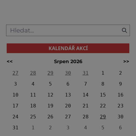
vyslyšené prosby, když jej přepadli
loupežníci. Sláva původně skromné kapličky
ze 1
KALENDÁŘ AKCÍ
<<
Srpen 2026
>>
27
28
29
30
31
1
2
3
4
5
6
7
8
9
10
11
12
13
14
15
16
17
18
19
20
21
22
23
24
25
26
27
28
29
30
31
1
2
3
4
5
6