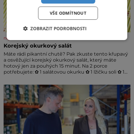
VŠE ODMÍTNOUT
ZOBRAZIT PODROBNOSTI
nejsemsama.cz
Korejský okurkový salát
Máte rádi pikantní chutě? Pak zkuste tento křupavý
a osvěžující korejský okurkový salát, který máte
hotový jen za pouhých 15 minut. Na 2 porce
potřebujete: ✿ 1 salátovou okurku ✿ 1 lžičku soli ✿ 1
stroužek česneku ✿ 1 lžíci sójové omáčky ✿ 1 lžíci
rýžového octa ✿ 1 lžičku sezamového oleje ✿ 1 lžičku
chilli ✿ 1 lžičku cukru ✿ 1 jarní cibulku ✿ 1 lžíci
sezamových semínek