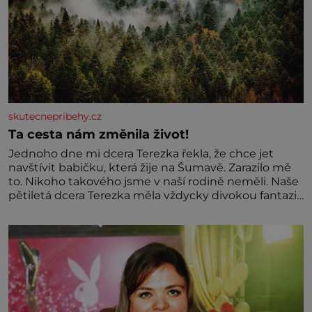
skutecnepribehy.cz
Ta cesta nám změnila život!
Jednoho dne mi dcera Terezka řekla, že chce jet
navštívit babičku, která žije na Šumavě. Zarazilo mě
to. Nikoho takového jsme v naší rodině neměli. Naše
pětiletá dcera Terezka měla vždycky divokou fantazii.
Už odmalička milovala svět pohádek. Každou chvilku
mi říkala, že se jí zdálo o jednorožcích, krásných
princeznách, statečných rytířích a létajících dracích.