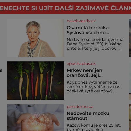
ENECHTE SI UJÍT DALŠÍ ZAJÍMAVÉ ČLÁN
nasehvezdy.cz
Osamělá herečka
Syslová všechno
vzdala?
Nedávno se povídalo, že má
Dana Syslová (80) blízkého
přítele, který je jí oporou.
V
Ale je to ještě vůbec
pravda? V posledních dnech
čím dál častěji mluví o
epochaplus.cz
svém odchodu. Dohnala ji
snad samota? Půs
ás
Mrkev není jen
oranžová. Její
neuvěřitelný příběh
Když dnes vytáhneme ze
začíná fialovou barvou
země mrkev, většina z nás
očekává sytě oranžový
kořen. Jenže po většinu své
historie je mrkev všechno
možné, jen ne oranžová. Je
panidomu.cz
í
fialová, žlutá, bílá, někdy
dokonce téměř černá. Až
Nedovolte mozku
díky stovkám let pečlivého
stárnout
ře
šlechtění se z ní stává
Každý, komu je přes 25 let,
zelenina, bez které si českou
by měl pravidelně
zahradu ani nedokážeme