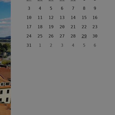
3
4
5
6
7
8
9
10
11
12
13
14
15
16
17
18
19
20
21
22
23
24
25
26
27
28
29
30
31
1
2
3
4
5
6