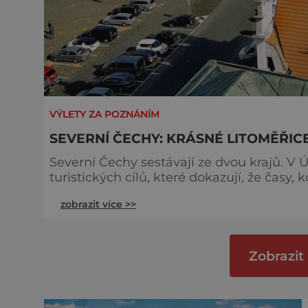
VÝLETY ZA POZNÁNÍM
SEVERNÍ ČECHY: KRÁSNÉ LITOMĚŘIC
Severní Čechy sestávají ze dvou krajů. V 
turistických cílů, které dokazují, že časy
místo obětované znečišťujícímu průmyslu, jsou dávno pryč. Ale
zobrazit více >>
kromě známých stálic mnoho nového. Vyde
Litoměřické náměstí plné historie Litoměř
Zobrazit