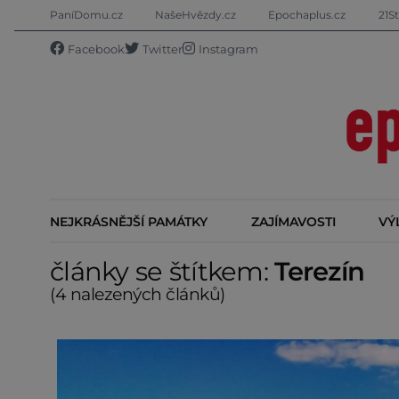
PaníDomu.cz
NašeHvězdy.cz
Epochaplus.cz
21St
Facebook
Twitter
Instagram
NEJKRÁSNĚJŠÍ PAMÁTKY
ZAJÍMAVOSTI
VÝ
články se štítkem:
Terezín
(4 nalezených článků)