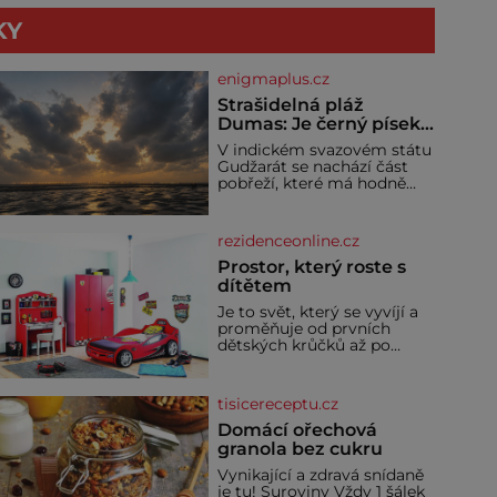
KY
enigmaplus.cz
Strašidelná pláž
Dumas: Je černý písek
podhoubím, ze kterého
V indickém svazovém státu
roste zlo?
Gudžarát se nachází část
pobřeží, které má hodně
temnou pověst. Jistě k
tomu přispívá i černý písek
této pláže. Proč má pláž
rezidenceonline.cz
takové netypické zbarvení?
Nakolik jsou pravd
Prostor, který roste s
dítětem
Je to svět, který se vyvíjí a
proměňuje od prvních
dětských krůčků až po
dospívání. Správně
navržený pokoj podporuje
bezpečí, kreativitu,
tisicereceptu.cz
soustředění i odpočinek a
reaguje na každou etapu
Domácí ořechová
života a specifické potřeby
granola bez cukru
dítěte. Pro nejmenší je
Vynikající a zdravá snídaně
klíčová jednoduchost,
je tu! Suroviny Vždy 1 šálek
měkkost a bezpečí, proto