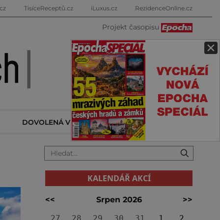
cz
TisíceReceptů.cz
iLuxus.cz
RezidenceOnline.cz
Projekt časopisu
×
DOVOLENÁ V ZAHRANIČÍ
KALENDÁŘ AKCÍ
KALENDÁŘ AKCÍ
<<
Srpen 2026
>>
27
28
29
30
31
1
2