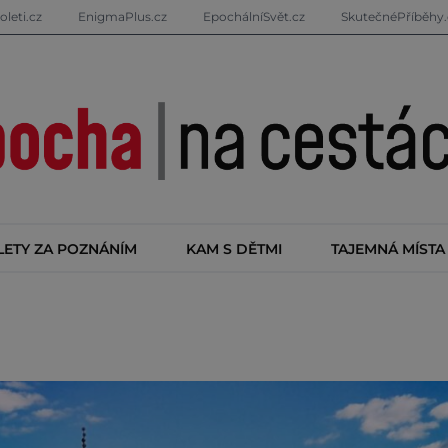
oleti.cz
EnigmaPlus.cz
EpochálníSvět.cz
SkutečnéPříběhy.
LETY ZA POZNÁNÍM
KAM S DĚTMI
TAJEMNÁ MÍSTA