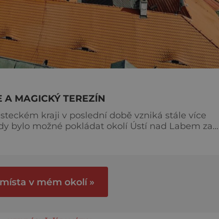
E A MAGICKÝ TEREZÍN
Ústeckém kraji v poslední době vzniká stále více
, kdy bylo možné pokládat okolí Ústí nad Labem za
 také Liberecký kraj nabízí
jme se proto na toulky severem naší vlasti.
i
 místa v mém okolí »