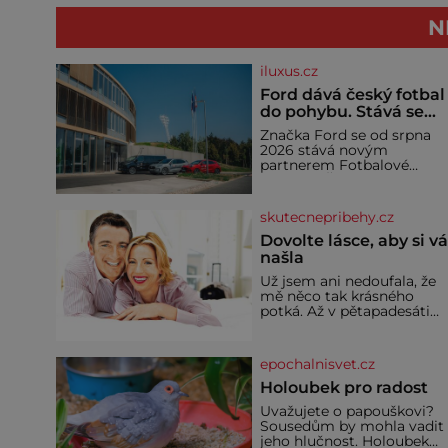
N
iluxus.cz
Ford dává český fotbal
do pohybu. Stává se
novým partnerem
Značka Ford se od srpna
FAČR
2026 stává novým
partnerem Fotbalové
asociace České republiky. 
rámci tříleté spolupráce
zajistí mobilitu asociace,
skutecnepribehy.cz
reprezentačních týmů i
českého fotbalu v
Dovolte lásce, aby si v
regionech. Partner
našla
Už jsem ani nedoufala, že
mě něco tak krásného
potká. Až v pětapadesáti
jsem zažila lásku na první
pohled. Poprvé jsem se
vdávala, když mi bylo
epochalnisvet.cz
dvacet. Oba jsme byli mlad
a byl to tak říkajíc sňatek z
Holoubek pro radost
rozumu. Rodiče nás dali
Uvažujete o papouškovi?
dohromady, Toník byl dob
Sousedům by mohla vadit
zaopatřený mladý muž.
jeho hlučnost. Holoubek
Manželství nám oběma