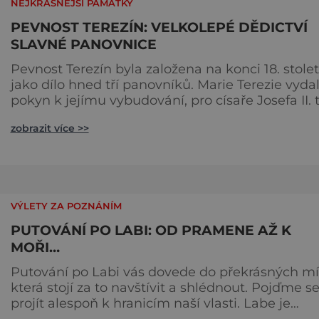
NEJKRÁSNĚJŠÍ PAMÁTKY
PEVNOST TEREZÍN: VELKOLEPÉ DĚDICTVÍ
SLAVNÉ PANOVNICE
Pevnost Terezín byla založena na konci 18. stolet
jako dílo hned tří panovníků. Marie Terezie vyda
pokyn k jejímu vybudování, pro císaře Josefa II. 
bylo životní dílo, ale v plné kráse ho spatřil až je
zobrazit více >>
nástupce a bratr Leopold II. Stoletá ochrana
Pevnost patřila mezi tehdy nejmodernější
opevněná místa Evropy. Aby také ne, na 400
hektarech plochy se dodnes snoubí mohutné
hradby ve tvaru h
VÝLETY ZA POZNÁNÍM
PUTOVÁNÍ PO LABI: OD PRAMENE AŽ K
MOŘI…
Putování po Labi vás dovede do překrásných mí
která stojí za to navštívit a shlédnout. Pojďme s
projít alespoň k hranicím naší vlasti. Labe je
jednou z největších řek i vodních cest Evropy. J