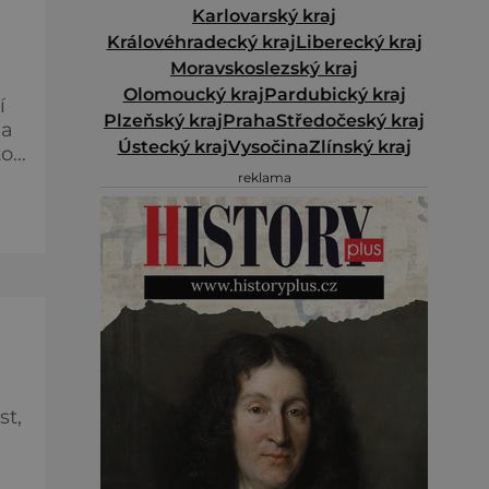
Karlovarský kraj
Královéhradecký kraj
Liberecký kraj
Moravskoslezský kraj
Olomoucký kraj
Pardubický kraj
í
Plzeňský kraj
Praha
Středočeský kraj
la
Ústecký kraj
Vysočina
Zlínský kraj
to
ho
reklama
st,
e
eho