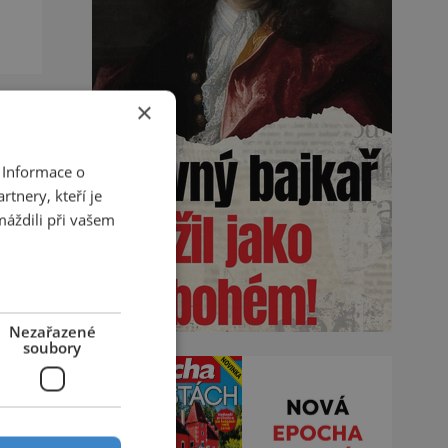
noš
×
du
 Informace o
tnery, kteří je
máždili při vašem
on,
rný
na a
Nezařazené
soubory
na
t