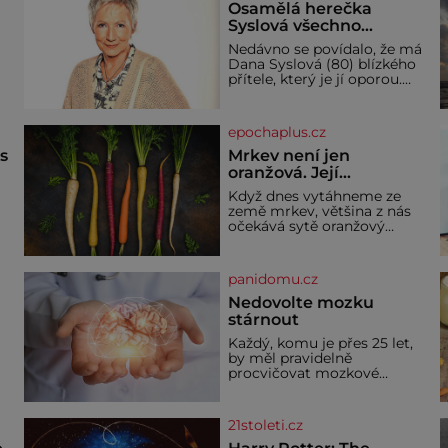
Osamělá herečka
Syslová všechno
vzdala?
Nedávno se povídalo, že má
Dana Syslová (80) blízkého
přítele, který je jí oporou.
V
Ale je to ještě vůbec
pravda? V posledních dnech
čím dál častěji mluví o
epochaplus.cz
svém odchodu. Dohnala ji
snad samota? Půs
ás
Mrkev není jen
oranžová. Její
neuvěřitelný příběh
Když dnes vytáhneme ze
začíná fialovou barvou
země mrkev, většina z nás
očekává sytě oranžový
kořen. Jenže po většinu své
historie je mrkev všechno
možné, jen ne oranžová. Je
panidomu.cz
í
fialová, žlutá, bílá, někdy
dokonce téměř černá. Až
Nedovolte mozku
díky stovkám let pečlivého
stárnout
ře
šlechtění se z ní stává
Každý, komu je přes 25 let,
zelenina, bez které si českou
by měl pravidelně
zahradu ani nedokážeme
procvičovat mozkové
představit. Její příběh je
závity. V tomto období se
dí
totiž začíná zhoršovat
paměť. Možná máte
21stoleti.cz
problém vzpomenout si na
jméno kolegy z práce. Nebo