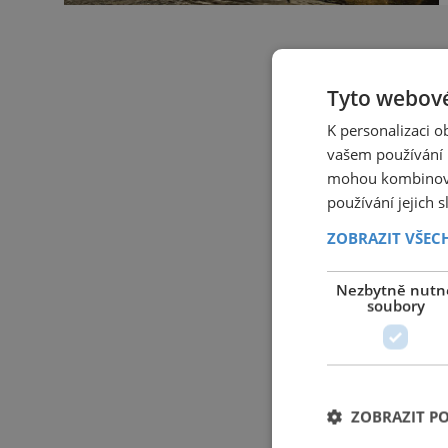
Tyto webové
K personalizaci 
vašem používání n
mohou kombinovat
používání jejich 
ZOBRAZIT VŠEC
Nezbytně nutn
soubory
ZOBRAZIT P