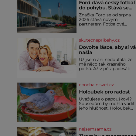
Ford dává český fotbal
do pohybu. Stává se
novým partnerem
Značka Ford se od srpna
FAČR
2026 stává novým
partnerem Fotbalové
asociace České republiky. 
rámci tříleté spolupráce
zajistí mobilitu asociace,
skutecnepribehy.cz
reprezentačních týmů i
českého fotbalu v
Dovolte lásce, aby si v
regionech. Partner
našla
Už jsem ani nedoufala, že
mě něco tak krásného
potká. Až v pětapadesáti
jsem zažila lásku na první
pohled. Poprvé jsem se
vdávala, když mi bylo
epochalnisvet.cz
dvacet. Oba jsme byli mlad
a byl to tak říkajíc sňatek z
Holoubek pro radost
rozumu. Rodiče nás dali
Uvažujete o papouškovi?
dohromady, Toník byl dob
Sousedům by mohla vadit
zaopatřený mladý muž.
jeho hlučnost. Holoubek
Manželství nám oběma
diamantový komunikuje
moc nesvědčilo, brzy jsme
téměř neslyšitelným
zjistili, že
pípáním, je roztomilý a ho
se i pro chovatele
nejsemsama.cz
začátečníky. Jedná se o
nenáročného klidného