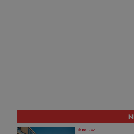
N
iluxus.cz