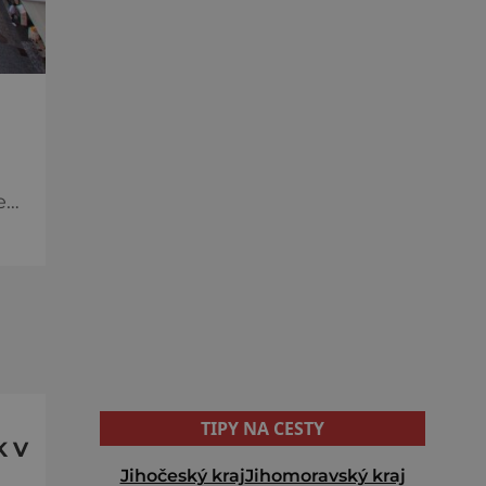
arů
o s
TIPY NA CESTY
K V
Jihočeský kraj
Jihomoravský kraj