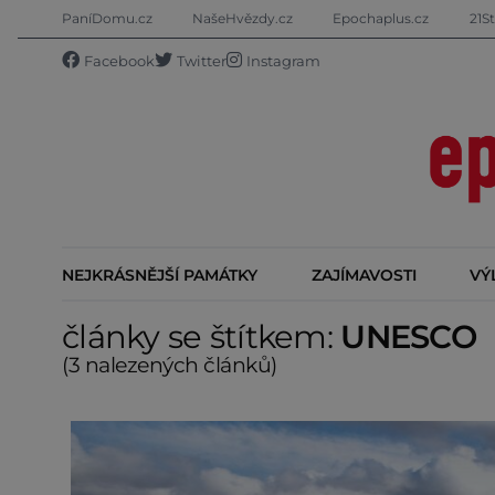
PaníDomu.cz
NašeHvězdy.cz
Epochaplus.cz
21St
Facebook
Twitter
Instagram
NEJKRÁSNĚJŠÍ PAMÁTKY
ZAJÍMAVOSTI
VÝ
články se štítkem:
UNESCO
(3 nalezených článků)