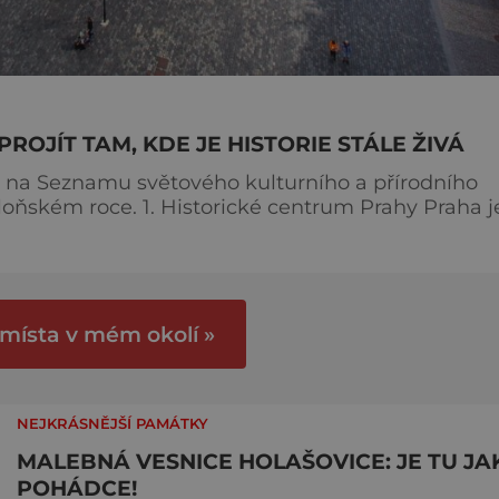
ROJÍT TAM, KDE JE HISTORIE STÁLE ŽIVÁ
a na Seznamu světového kulturního a přírodního
 centrum Prahy Praha je
vací u nás. Historické jádro o rozloze 866 hekt
y, Malou Stranu včetně Karlova mostu, Staré Měst
 místa v mém okolí »
NEJKRÁSNĚJŠÍ PAMÁTKY
MALEBNÁ VESNICE HOLAŠOVICE: JE TU JA
POHÁDCE!