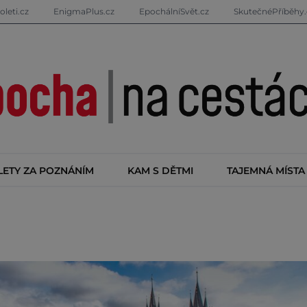
oleti.cz
EnigmaPlus.cz
EpochálníSvět.cz
SkutečnéPříběhy.
LETY ZA POZNÁNÍM
KAM S DĚTMI
TAJEMNÁ MÍSTA