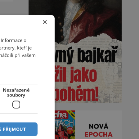
×
 Informace o
tnery, kteří je
máždili při vašem
Nezařazené
soubory
E PŘIJMOUT