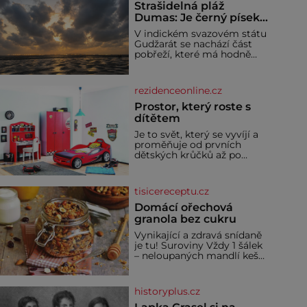
Strašidelná pláž
Dumas: Je černý písek
podhoubím, ze kterého
V indickém svazovém státu
roste zlo?
Gudžarát se nachází část
pobřeží, které má hodně
temnou pověst. Jistě k
tomu přispívá i černý písek
této pláže. Proč má pláž
rezidenceonline.cz
takové netypické zbarvení?
Nakolik jsou pravd
Prostor, který roste s
dítětem
Je to svět, který se vyvíjí a
proměňuje od prvních
dětských krůčků až po
dospívání. Správně
navržený pokoj podporuje
bezpečí, kreativitu,
tisicereceptu.cz
soustředění i odpočinek a
reaguje na každou etapu
Domácí ořechová
života a specifické potřeby
granola bez cukru
dítěte. Pro nejmenší je
Vynikající a zdravá snídaně
klíčová jednoduchost,
je tu! Suroviny Vždy 1 šálek
měkkost a bezpečí, proto
– neloupaných mandlí kešu
by pokoj miminka měl
ořechů vlašských ořechů
působit především klidně a
slunečnicových semínek
útulně. Předškolní věk je
semínek dýně rozinek 3
historyplus.cz
šálky ovesných vloček 1
lžíce mlet