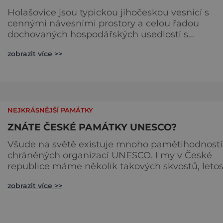
Holašovice jsou typickou jihočeskou vesnicí s
cennými návesními prostory a celou řadou
dochovaných hospodářských usedlostí s
výraznými prvky selského baroka z období
zobrazit více >>
středověké kolonizace. Vesnice byla zapsána na
seznam památek UNESCO a sbírka zdejších
unikátních budov tvoří vesnickou památkovou
rezervaci. Holašovice jsou navíc místem klidu dí
své poloze stranou od hlavních komunikací a
NEJKRÁSNĚJŠÍ PAMÁTKY
ZNÁTE ČESKÉ PAMÁTKY UNESCO?
Všude na světě existuje mnoho pamětihodností
chráněných organizací UNESCO. I my v České
republice máme několik takových skvostů, letos
navíc jejich řady rozšířily o další dva kousky. Český
zobrazit více >>
Krumlov, historické centrum Zapsáno do UNESCO:
1992 Kde se nachází: Jihočeský kraj Historie: Město
Český Krumlov se nachází nedaleko Českých
Budějovic. Nepatří sice mezi naše největší měst