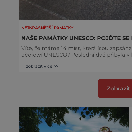
NEJKRÁSNĚJŠÍ PAMÁTKY
NAŠE PAMÁTKY UNESCO: POJĎTE SE P
Víte, že máme 14 míst, která jsou zapsán
dědictví UNESCO? Poslední dvě přibyla v loňském roce. 1. Historické
nejvýznamnější městskou památkovou rezer
zobrazit více >>
zahrnuje unikátní Pražský hrad a Hradčan
Josefovem (dochovanou část bývalého
Zobrazit