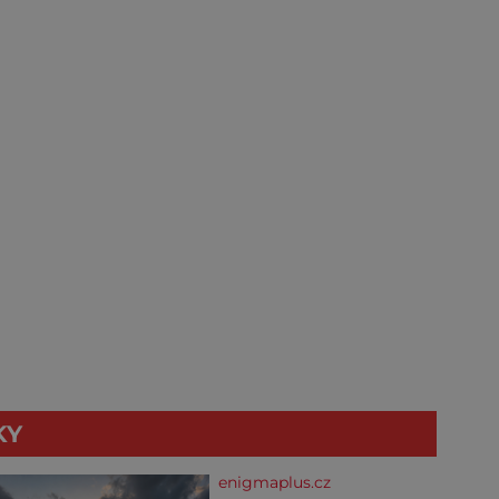
KY
enigmaplus.cz