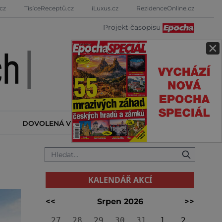
cz
TisíceReceptů.cz
iLuxus.cz
RezidenceOnline.cz
Projekt časopisu
×
DOVOLENÁ V ZAHRANIČÍ
KALENDÁŘ AKCÍ
KALENDÁŘ AKCÍ
<<
Srpen 2026
>>
27
28
29
30
31
1
2