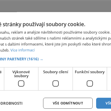
vyn
 stránky používají soubory cookie.
obsahu, reklam a analýze návštěvnosti používáme soubory cookie.
ašich stránek také sdílíme s našimi reklamními a analytickými par
 s dalšími informacemi, které jste jim poskytli nebo které shro
služeb.
Více informací
HNY PARTNERY
(1616) →
é
Výkonové
Soubory cílení
Funkční soubory
soubory
ODROBNOSTI
VŠE ODMÍTNOUT
VŠ