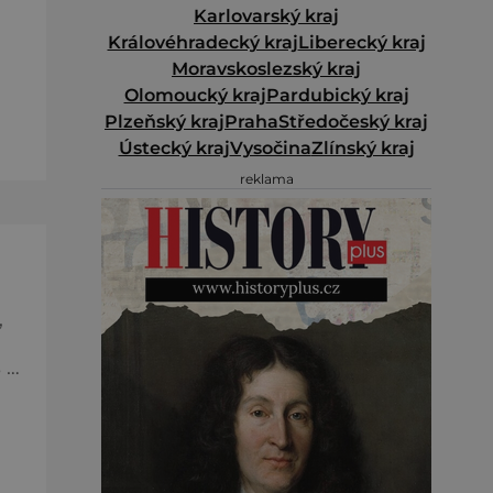
Karlovarský kraj
Královéhradecký kraj
Liberecký kraj
Moravskoslezský kraj
Olomoucký kraj
Pardubický kraj
Plzeňský kraj
Praha
Středočeský kraj
Ústecký kraj
Vysočina
Zlínský kraj
reklama
ky
,
 se
a,