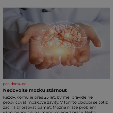
klidného ptáčka, který většinu dne jen posedává.
Hodně času tráví na zemi, kde sbírá zbytky semínek
Jeho domovinou je prakticky celá Austrálie s
výjimkou pobřežní oblasti.
panidomu.cz
Nedovolte mozku stárnout
Každý, komu je přes 25 let, by měl pravidelně
procvičovat mozkové závity. V tomto období se totiž
začíná zhoršovat paměť. Možná máte problém
vzpomenout si na jméno kolegy z práce. Nebo