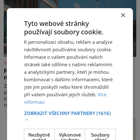
×
Tyto webové stránky
používají soubory cookie.
K personalizaci obsahu, reklam a analýze
návštěvnosti používáme soubory cookie.
Informace o vašem používání našich
iluxus.cz
stránek také sdílíme s našimi reklamními
Ford dává český fotbal do pohybu. Stává se
a analytickými partnery, kteří je mohou
novým partnerem FAČR
kombinovat s dalšími informacemi, které
Značka Ford se od srpna 2026 stává novým
jste jim poskytli nebo které shromáždili
partnerem Fotbalové asociace České republiky. V
při vašem používání jejich služeb.
Více
rámci tříleté spolupráce zajistí mobilitu asociace,
informací
reprezentačních týmů i českého fotbalu v regionech.
Partner
ZOBRAZIT VŠECHNY PARTNERY
(1616)
→
Nezbytně
Výkonové
Soubory
nutné
soubory
cílení