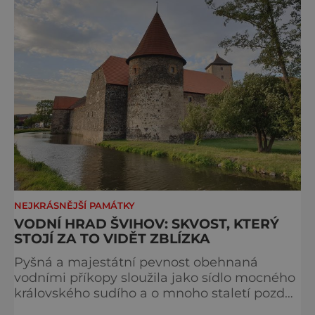
NEJKRÁSNĚJŠÍ PAMÁTKY
VODNÍ HRAD ŠVIHOV: SKVOST, KTERÝ
STOJÍ ZA TO VIDĚT ZBLÍZKA
Pyšná a majestátní pevnost obehnaná
vodními příkopy sloužila jako sídlo mocného
královského sudího a o mnoho staletí později
se stala na čas domovem pro tak kultovní