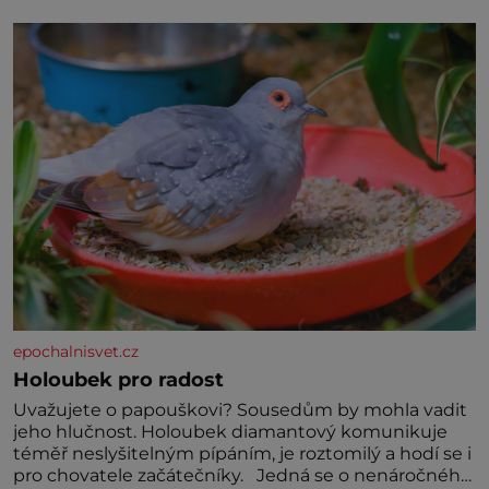
jednoduchost, měkkost a bezpečí, proto by pokoj
miminka měl působit především klidně a útulně.
Předškolní věk je
epochalnisvet.cz
Holoubek pro radost
Uvažujete o papouškovi? Sousedům by mohla vadit
jeho hlučnost. Holoubek diamantový komunikuje
téměř neslyšitelným pípáním, je roztomilý a hodí se i
pro chovatele začátečníky. Jedná se o nenáročného