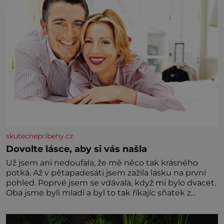
skutecnepribehy.cz
Dovolte lásce, aby si vás našla
Už jsem ani nedoufala, že mě něco tak krásného
potká. Až v pětapadesáti jsem zažila lásku na první
pohled. Poprvé jsem se vdávala, když mi bylo dvacet.
Oba jsme byli mladí a byl to tak říkajíc sňatek z
rozumu. Rodiče nás dali dohromady, Toník byl dobře
zaopatřený mladý muž. Manželství nám oběma moc
nesvědčilo, brzy jsme zjistili, že