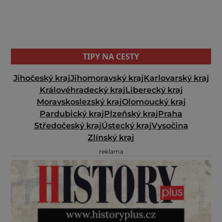
TIPY NA CESTY
Jihočeský kraj
Jihomoravský kraj
Karlovarský kraj
Královéhradecký kraj
Liberecký kraj
Moravskoslezský kraj
Olomoucký kraj
Pardubický kraj
Plzeňský kraj
Praha
Středočeský kraj
Ústecký kraj
Vysočina
Zlínský kraj
reklama