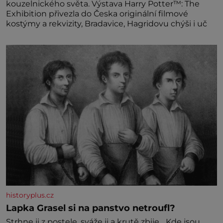
kouzelnického světa. Výstava Harry Potter™: The
Exhibition přivezla do Česka originální filmové
kostýmy a rekvizity, Bradavice, Hagridovu chýši i uč
historyplus.cz
Lapka Grasel si na panstvo netroufl?
Strhne ji z postele, sváže ji a krutě zbije. „Kde jsou