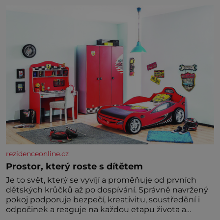
zelenina, bez které si českou zahradu ani
nedokážeme představit. Její příběh je
rezidenceonline.cz
Prostor, který roste s dítětem
Je to svět, který se vyvíjí a proměňuje od prvních
dětských krůčků až po dospívání. Správně navržený
pokoj podporuje bezpečí, kreativitu, soustředění i
odpočinek a reaguje na každou etapu života a
specifické potřeby dítěte. Pro nejmenší je klíčová