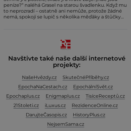
peníze?“ naléhá Grasel na starou švadlenku. Když mu
to neprozradí – ostatně ani nemůže, protože žádné
nemá, spokojí se lupič s několika měďáky a štůčky
látky. Zraněná žena pár dní nato umírá. Je to muž
nebývale krutý. Jeho činy budí hrůzu ještě dlouho po
jeho smrti
Navštivte také naše další internetové
projekty:
NašeHvězdy.cz
SkutečnéPříběhy.cz
EpochaNaCestach.cz
EpochálníSvět.cz
Epochaplus.cz
Enigmaplus.cz
TisíceReceptů.cz
21Stoleti.cz
iLuxus.cz
RezidenceOnline.cz
DarujteČasopis.cz
HistoryPlus.cz
NejsemSama.cz