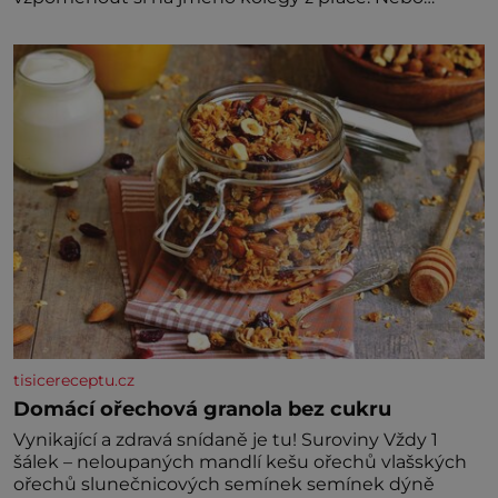
marně v paměti lovíte název knížky, kterou jste
nedávno přečetli. Je to opravdu tak, s věkem jako
kdyby se paměť rozhodla stávkovat. Cvičte
tisicereceptu.cz
Domácí ořechová granola bez cukru
Vynikající a zdravá snídaně je tu! Suroviny Vždy 1
šálek – neloupaných mandlí kešu ořechů vlašských
ořechů slunečnicových semínek semínek dýně