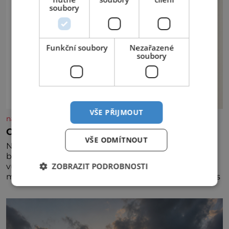
soubory
Funkční soubory
Nezařazené
soubory
VŠE PŘIJMOUT
nasehvezdy.cz
Osamělá herečka Syslová všechno vzdala?
VŠE ODMÍTNOUT
Nedávno se povídalo, že má Dana Syslová (80)
blízkého přítele, který je jí oporou. Ale je to ještě
ZOBRAZIT PODROBNOSTI
vůbec pravda? V posledních dnech čím dál častěji
mluví o svém odchodu. Dohnala ji snad samota? Půs