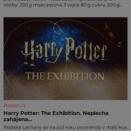
osoby: 250 g mascarpone 3 vejce 80 g cukru 200 g
cukrářských piškotů 250 ml silné kávy 2 lžíce
amaretta kakao na posypání Postup: Oddělte
žloutky od bílků. Žloutky vyšlehejte s cukrem do
světlé pěny a postupně do nich vmíchejte
mascarpone, aby vznikl hladký
21stoleti.cz
Harry Potter: The Exhibition. Neplecha
zahájena…
Pražské Letňany se na půl roku proměnily v malý kus