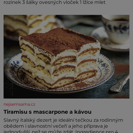
rozinek 3 šálky ovesných vloček 1 lžíce mlet
nejsemsama.cz
Tiramisu s mascarpone a kávou
Slavný italský dezert je ideální tečkou za rodinným
obědem i slavnostní večeří a jeho příprava je
jednodušší, než se může zdát. Ingredience pro 4