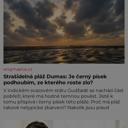
enigmaplus.cz
Strašidelná pláž Dumas: Je černý písek
podhoubím, ze kterého roste zlo?
V indickém svazovém státu Gudžarát se nachází část
pobřeží, které má hodně temnou pověst. Jistě k
tomu přispívá i černý písek této pláže. Proč má pláž
takové netypické zbarvení? Nakolik jsou pravd