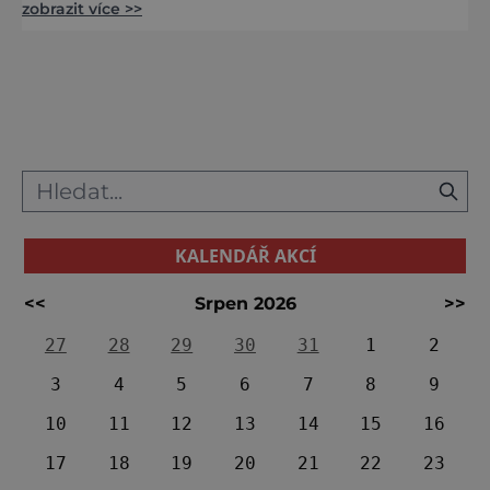
zobrazit více >>
pohádku, jakou jsou Tři oříšky pro Popelku.
Nezapomenutelné zážitky svým
návštěvníkům ale nabízí i dnes. Obránci
tvrze vyhlížejí z hradeb, které obepíná vodní
příkop. Cítí se bezpečně, ale bedlivě pozorují
tábor obléhatelů, nad kte
KALENDÁŘ AKCÍ
<<
Srpen 2026
>>
27
28
29
30
31
1
2
3
4
5
6
7
8
9
10
11
12
13
14
15
16
17
18
19
20
21
22
23