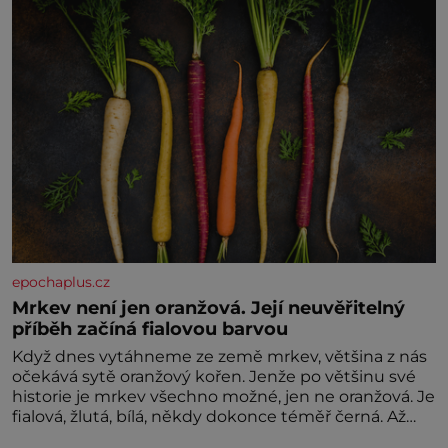
epochaplus.cz
Mrkev není jen oranžová. Její neuvěřitelný
příběh začíná fialovou barvou
Když dnes vytáhneme ze země mrkev, většina z nás
očekává sytě oranžový kořen. Jenže po většinu své
historie je mrkev všechno možné, jen ne oranžová. Je
fialová, žlutá, bílá, někdy dokonce téměř černá. Až
díky stovkám let pečlivého šlechtění se z ní stává