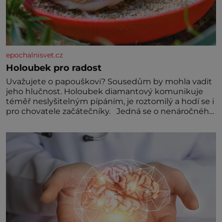
pokoj podporuje bezpečí, kreativitu, soustředění i
odpočinek a reaguje na každou etapu života a
specifické potřeby dítěte. Pro nejmenší je klíčová
jednoduchost, měkkost a bezpečí, proto by pokoj
miminka měl působit především klidně a útulně.
Předškolní věk je
epochalnisvet.cz
Holoubek pro radost
Uvažujete o papouškovi? Sousedům by mohla vadit