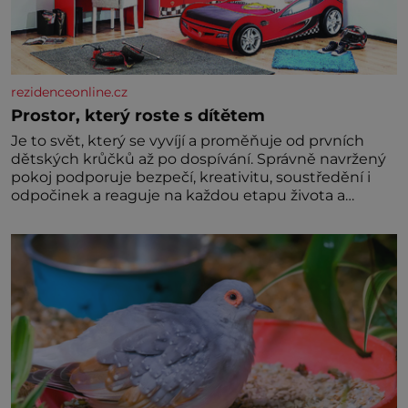
historie je mrkev všechno možné, jen ne oranžová. Je
fialová, žlutá, bílá, někdy dokonce téměř černá. Až
díky stovkám let pečlivého šlechtění se z ní stává
zelenina, bez které si českou zahradu ani
nedokážeme představit. Její příběh je
rezidenceonline.cz
Prostor, který roste s dítětem
Je to svět, který se vyvíjí a proměňuje od prvních
dětských krůčků až po dospívání. Správně navržený