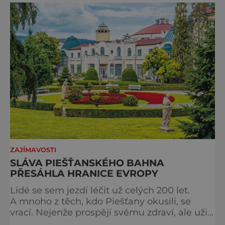
podobě. Města s neopakovatelnou
atmosférou Vydejte se s námi na prohlídku
měst, která patří k
ZAJÍMAVOSTI
SLÁVA PIEŠŤANSKÉHO BAHNA
PŘESÁHLA HRANICE EVROPY
Lidé se sem jezdí léčit už celých 200 let.
A mnoho z těch, kdo Piešťany okusili, se
vrací. Nejenže prospějí svému zdraví, ale užijí
si tu i bohatý společenský život. Když se