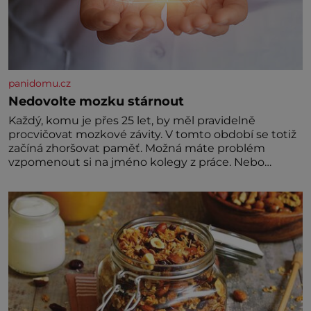
jeho hlučnost. Holoubek diamantový komunikuje
téměř neslyšitelným pípáním, je roztomilý a hodí se i
pro chovatele začátečníky. Jedná se o nenáročného
klidného ptáčka, který většinu dne jen posedává.
Hodně času tráví na zemi, kde sbírá zbytky semínek
Jeho domovinou je prakticky celá Austrálie s
výjimkou pobřežní oblasti.
panidomu.cz
Nedovolte mozku stárnout
Každý, komu je přes 25 let, by měl pravidelně