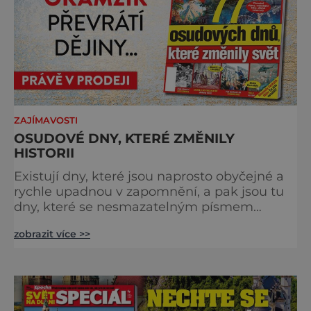
ZAJÍMAVOSTI
OSUDOVÉ DNY, KTERÉ ZMĚNILY
HISTORII
Existují dny, které jsou naprosto obyčejné a
rychle upadnou v zapomnění, a pak jsou tu
dny, které se nesmazatelným písmem
otisknou do lidské historie, a je jedno, jestli
zobrazit více >>
dojde k významnému objevu nebo děsivé
katastrofě. Vezměte si k ruce kalendář a
projděte společně s námi historii křížem
krážem. Je 10. dubna roku 49 př. n. l. a na
břehu říčky Rubikon pronáší Gaius Julius