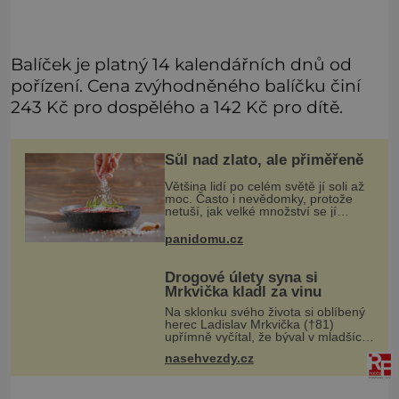
Balíček je platný 14 kalendářních dnů od
pořízení. Cena zvýhodněného balíčku činí
243 Kč pro dospělého a 142 Kč pro dítě.
Sůl nad zlato, ale přiměřeně
Většina lidí po celém světě jí soli až
moc. Často i nevědomky, protože
netuší, jak velké množství se jí
skrývá v průmyslově vyráběných
potravinách, dokonce i těch
panidomu.cz
sladkých. Sůl je zdravá
Drogové úlety syna si
Mrkvička kladl za vinu
Na sklonku svého života si oblíbený
herec Ladislav Mrkvička (†81)
upřímně vyčítal, že býval v mladších
letech špatný otec, a tyto výčitky v
nasehvezdy.cz
něm vyvolával hlavně velmi
dramatický osud jeho třetího syna