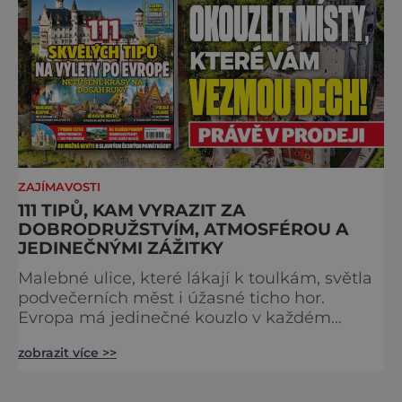
Caesar svou slavnou vě
ZAJÍMAVOSTI
111 TIPŮ, KAM VYRAZIT ZA
DOBRODRUŽSTVÍM, ATMOSFÉROU A
JEDINEČNÝMI ZÁŽITKY
Malebné ulice, které lákají k toulkám, světla
podvečerních měst i úžasné ticho hor.
Evropa má jedinečné kouzlo v každém
období. Nové číslo Světa na dlani Speciál vás
zobrazit více >>
zve na cestu plnou inspirace, dobrodružství i
romantiky. Přinášíme vám 111 skvělých tipů,
kam vyrazit. Objevte krásu Evropy v celé její