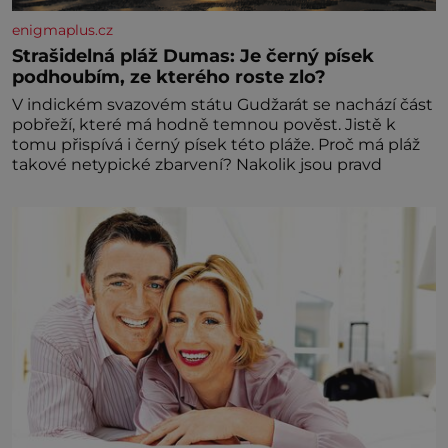
enigmaplus.cz
Strašidelná pláž Dumas: Je černý písek
podhoubím, ze kterého roste zlo?
V indickém svazovém státu Gudžarát se nachází část
pobřeží, které má hodně temnou pověst. Jistě k
tomu přispívá i černý písek této pláže. Proč má pláž
takové netypické zbarvení? Nakolik jsou pravd