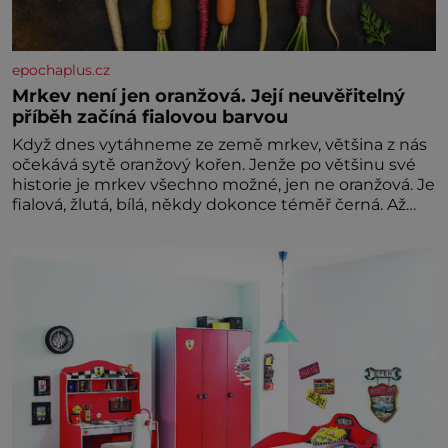
rozumu. Rodiče nás dali dohromady, Toník byl dobře
zaopatřený mladý muž. Manželství nám oběma moc
nesvědčilo, brzy jsme zjistili, že
epochaplus.cz
Mrkev není jen oranžová. Její neuvěřitelný
příběh začíná fialovou barvou
Když dnes vytáhneme ze země mrkev, většina z nás
očekává sytě oranžový kořen. Jenže po většinu své