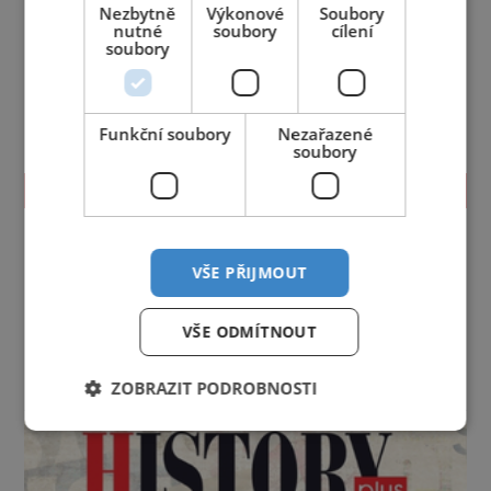
Nezbytně
Výkonové
Soubory
nutné
soubory
cílení
soubory
Funkční soubory
Nezařazené
soubory
TIPY NA CESTY
Jihočeský kraj
Jihomoravský kraj
Karlovarský kraj
Královéhradecký kraj
Liberecký kraj
VŠE PŘIJMOUT
Moravskoslezský kraj
Olomoucký kraj
Pardubický kraj
Plzeňský kraj
Praha
VŠE ODMÍTNOUT
Středočeský kraj
Ústecký kraj
Vysočina
Zlínský kraj
ZOBRAZIT PODROBNOSTI
reklama