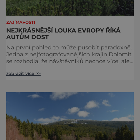
ZAJÍMAVOSTI
NEJKRÁSNĚJŠÍ LOUKA EVROPY ŘÍKÁ
AUTŮM DOST
Na první pohled to může působit paradoxně.
Jedna z nejfotografovanějších krajin Dolomit
se rozhodla, že návštěvníků nechce více, ale
méně. Alpe di Siusi, největší vysokohorská
zobrazit více >>
louka v Evropě, zavádí od léta 2026 nová
pravidla příjezdu, která mají jediný cíl –
zachovat místo, kvůli němuž sem lidé
přijíždějí. Nejde o boj proti turistům. Jde o
ochranu krajiny, která už nechce být obětí
vlastního úspě