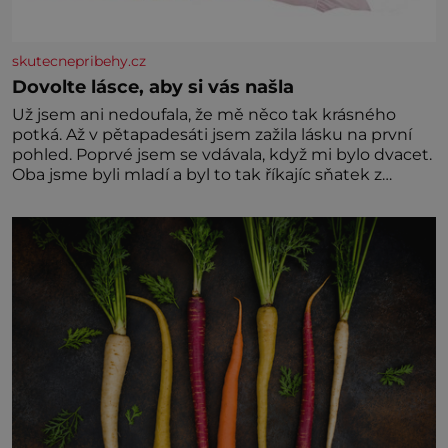
skutecnepribehy.cz
Dovolte lásce, aby si vás našla
Už jsem ani nedoufala, že mě něco tak krásného
potká. Až v pětapadesáti jsem zažila lásku na první
pohled. Poprvé jsem se vdávala, když mi bylo dvacet.
Oba jsme byli mladí a byl to tak říkajíc sňatek z