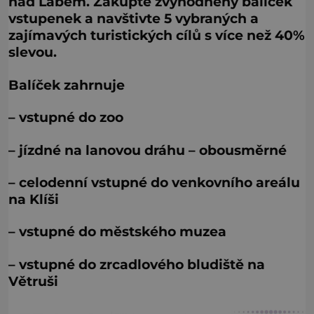
nad Labem. Zakupte zvýhodněný balíček
vstupenek a navštivte 5 vybraných a
zajímavých turistických cílů s více než 40%
slevou.
Balíček zahrnuje
– vstupné do zoo
– jízdné na lanovou dráhu – obousměrné
– celodenní vstupné do venkovního areálu
na Klíši
– vstupné do městského muzea
– vstupné do zrcadlového bludiště na
Větruši