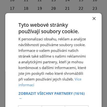
17
18
19
20
21
22
23
×
24
25
26
27
28
29
30
Tyto webové stránky
31
1
2
3
4
5
6
používají soubory cookie.
K personalizaci obsahu, reklam a analýze
návštěvnosti používáme soubory cookie.
Informace o vašem používání našich
stránek také sdílíme s našimi reklamními
a analytickými partnery, kteří je mohou
kombinovat s dalšími informacemi, které
jste jim poskytli nebo které shromáždili
při vašem používání jejich služeb.
Více
informací
ZOBRAZIT VŠECHNY PARTNERY
(1616)
→