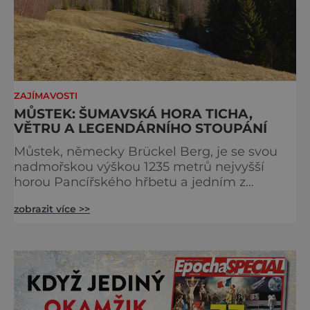
ZAJÍMAVOSTI
MŮSTEK: ŠUMAVSKÁ HORA TICHA,
VĚTRU A LEGENDÁRNÍHO STOUPÁNÍ
Můstek, německy Brückel Berg, je se svou
nadmořskou výškou 1235 metrů nejvyšší
horou Pancířského hřbetu a jedním z
nejcharakterističtějších vrcholů západní
zobrazit více >>
Šumavy. Přestože nestojí v centru hlavních
turistických proudů jako Velký Javor či
Poledník, právě v tom spočívá jeho síla.
Můstek si dodnes uchovává syrový horský
charakter, klid a zvláštní atmosféru
šumavských hřebenů, kde se střídá hustý les