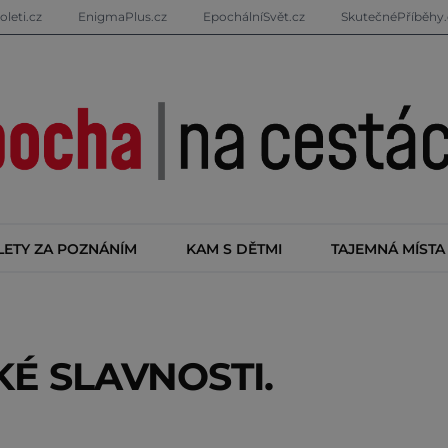
oleti.cz
EnigmaPlus.cz
EpochálníSvět.cz
SkutečnéPříběhy.
LETY ZA POZNÁNÍM
KAM S DĚTMI
TAJEMNÁ MÍSTA
KÉ SLAVNOSTI.