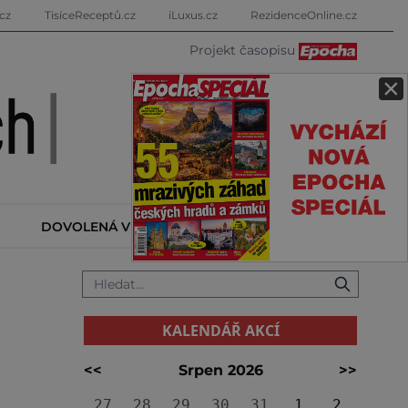
cz
TisíceReceptů.cz
iLuxus.cz
RezidenceOnline.cz
Projekt časopisu
×
DOVOLENÁ V ZAHRANIČÍ
KALENDÁŘ AKCÍ
KALENDÁŘ AKCÍ
<<
Srpen 2026
>>
27
28
29
30
31
1
2