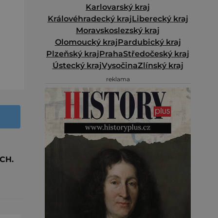
Karlovarský kraj
Královéhradecký kraj
Liberecký kraj
Moravskoslezský kraj
Olomoucký kraj
Pardubický kraj
Plzeňský kraj
Praha
Středočeský kraj
Ústecký kraj
Vysočina
Zlínský kraj
reklama
CH.