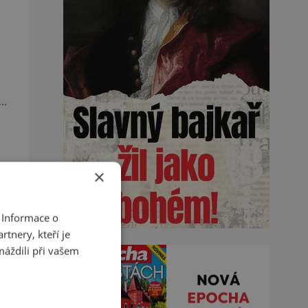
ou
vní
na
×
 Informace o
tnery, kteří je
máždili při vašem