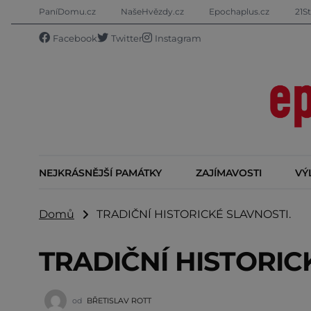
PaníDomu.cz
NašeHvězdy.cz
Epochaplus.cz
21St
Facebook
Twitter
Instagram
NEJKRÁSNĚJŠÍ PAMÁTKY
ZAJÍMAVOSTI
VÝ
Domů
TRADIČNÍ HISTORICKÉ SLAVNOSTI.
TRADIČNÍ HISTORIC
od
BŘETISLAV ROTT