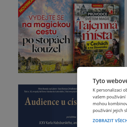
Tyto webové
K personalizaci 
vašem používání n
mohou kombinovat
používání jejich 
ZOBRAZIT VŠEC