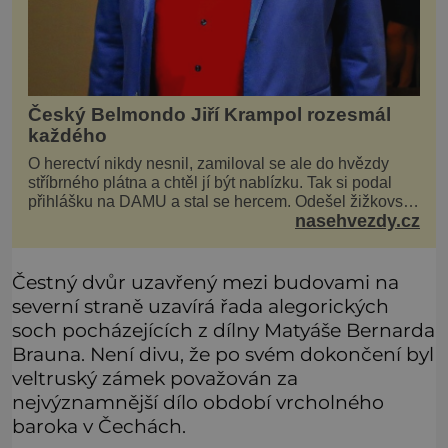
Český Belmondo Jiří Krampol rozesmál
každého
O herectví nikdy nesnil, zamiloval se ale do hvězdy
stříbrného plátna a chtěl jí být nablízku. Tak si podal
přihlášku na DAMU a stal se hercem. Odešel žižkovský
nasehvezdy.cz
matador, který všude rozdával humor, i když jemu
samotnému do smíchu zrovna nebylo. Do poslední
chvíle bojoval hlavně svým optimismem a vti
Čestný dvůr uzavřený mezi budovami na
severní straně uzavírá řada alegorických
soch pocházejících z dílny Matyáše Bernarda
Brauna. Není divu, že po svém dokončení byl
veltruský zámek považován za
nejvýznamnější dílo období vrcholného
baroka v Čechách.