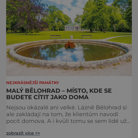
NEJKRÁSNĚJŠÍ PAMÁTKY
MALÝ BĚLOHRAD – MÍSTO, KDE SE
BUDETE CÍTIT JAKO DOMA
Nejsou okázalé ani velké. Lázně Bělohrad si
ale zakládají na tom, že klientům navodí
pocit domova. A i kvůli tomu se sem lidé už
zhruba 130 let rádi vracejí. Nejsou tu obří
zobrazit více >>
lázeňské koncerty ani velkolepé akce.