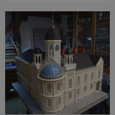
Dokonce tu nenajdete ani pravou kolonádu.
Ne že by tu nebyla. Ale mnoho lidí si jí
nevšimne, ani se jí kolonáda vlastně neříká.
Je to pro