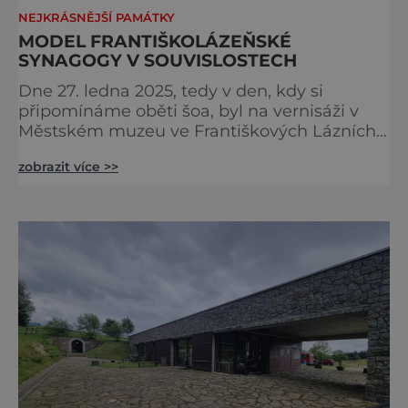
NEJKRÁSNĚJŠÍ PAMÁTKY
MODEL FRANTIŠKOLÁZEŇSKÉ
SYNAGOGY V SOUVISLOSTECH
Dne 27. ledna 2025, tedy v den, kdy si
připomínáme oběti šoa, byl na vernisáži v
Městském muzeu ve Františkových Lázních
představen model synagogy, která byla
zobrazit více >>
nacisty zničena v roce 1938. Do lázeňského
města se tak více než symbolicky vrátil
židovský svatostánek. Autorem modelu je
Bohuslav Karban z Aše. Připomeňme si nyní
některé události spojené s touto významnou
stavbou. [gallery ids="917