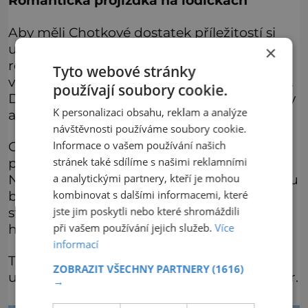
Romantická projížďka na lodičkách
Aby měli Chotkové dostatek příležitostí si
užívat odpočinku, k tomu byl park vybaven
×
romantickými stavbičkami, jaké
Tyto webové stránky
v podobných parcích bývaly samozřejmostí.
používají soubory cookie.
Do dnešních dnů se zachovaly čtyři pavilony
K personalizaci obsahu, reklam a analýze
a množství soch rozesetých po parku.
návštěvnosti používáme soubory cookie.
Informace o vašem používání našich
Chotkové se rádi přírodou romanticky
stránek také sdílíme s našimi reklamními
projíždět na lodičkách po vodním kanálu.
a analytickými partnery, kteří je mohou
Nezapomínali ale ani na praktičnost. V parku
kombinovat s dalšími informacemi, které
bylo dost zemědělsky využívaných míst a
jste jim poskytli nebo které shromáždili
stála tu třeba i sušárna ovoce nebo
při vašem používání jejich služeb.
Více
hospodářský dvůr.
informací
Takové parkové koncepci schopné skloubit
ZOBRAZIT VŠECHNY PARTNERY
(1616)
užitek s relaxací se začalo říkat Okrasný dvůr.
→