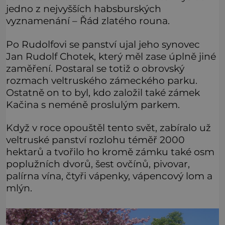
jedno z nejvyšších habsburských
vyznamenání – Řád zlatého rouna.
Po Rudolfovi se panství ujal jeho synovec
Jan Rudolf Chotek, který měl zase úplně jiné
zaměření. Postaral se totiž o obrovský
rozmach veltruského zámeckého parku.
Ostatně on to byl, kdo založil také zámek
Kačina s neméně proslulým parkem.
Když v roce opouštěl tento svět, zabíralo už
veltruské panství rozlohu téměř 2000
hektarů a tvořilo ho kromě zámku také osm
poplužních dvorů, šest ovčínů, pivovar,
palírna vína, čtyři vápenky, vápencový lom a
mlýn.