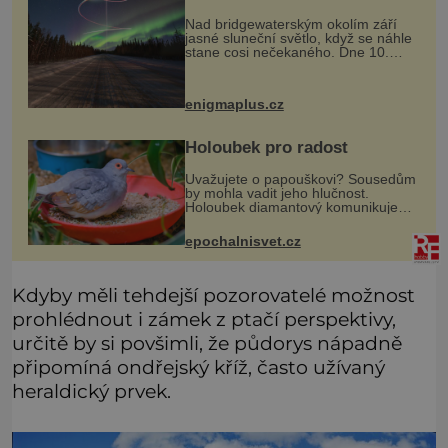
Nad bridgewaterským okolím září
jasné sluneční světlo, když se náhle
stane cosi nečekaného. Dne 10.
května roku 1760 v deset hodin
dopoledne zde dojde k vůbec
prvnímu historicky doloženému
enigmaplus.cz
přeletu UFO
Holoubek pro radost
Uvažujete o papouškovi? Sousedům
by mohla vadit jeho hlučnost.
Holoubek diamantový komunikuje
téměř neslyšitelným pípáním, je
roztomilý a hodí se i pro chovatele
epochalnisvet.cz
začátečníky. Jedná se o nenároč
Kdyby měli tehdejší pozorovatelé možnost
prohlédnout i zámek z ptačí perspektivy,
určitě by si povšimli, že půdorys nápadně
připomíná ondřejský kříž, často užívaný
heraldický prvek.