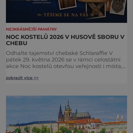
NEJKRÁSNĚJŠÍ PAMÁTKY
NOC KOSTELŮ 2026 V HUSOVĚ SBORU V
CHEBU
Odhalte tajemství chebské Schlaraffie V
pátek 29. května 2026 se v rámci celostátní
akce Noc kostelů otevřou veřejnosti i místa,
která běžně zůstávají skrytá. Jedním z
zobrazit více >>
nejzajímavějších bude bezesporu Husův
sbor Církve československé husitské v
Chebu (Vrbenského 14), který letos nabídne
večer plný historie, hudby, tajemství i
dobrodružství pro malé i velké návštěvníky.
Málokdo ví, že dnešní kos