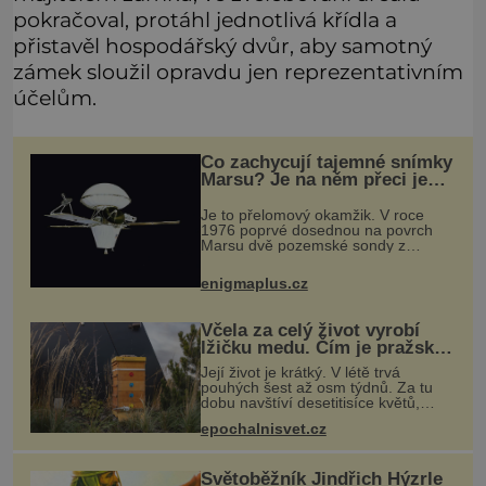
pokračoval, protáhl jednotlivá křídla a
přistavěl hospodářský dvůr, aby samotný
zámek sloužil opravdu jen reprezentativním
účelům.
Co zachycují tajemné snímky
Marsu? Je na něm přeci jen
voda?
Je to přelomový okamžik. V roce
1976 poprvé dosednou na povrch
Marsu dvě pozemské sondy z
amerického vesmírného programu
Viking, které jsou schopny pořídit
enigmaplus.cz
fotografie záhadami opředené rudé
planety. V
Včela za celý život vyrobí
lžičku medu. Čím je pražský
med ze střech tak ceněný?
Její život je krátký. V létě trvá
pouhých šest až osm týdnů. Za tu
dobu navštíví desetitisíce květů,
nalétá stovky kilometrů a vyrobí
epochalnisvet.cz
přibližně devět gramů medu –
zhruba jednu čajovou lžičku. Sama o
s
Světoběžník Jindřich Hýzrle