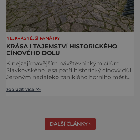
NEJKRÁSNĚJŠÍ PAMÁTKY
KRÁSA I TAJEMSTVÍ HISTORICKÉHO
CÍNOVÉHO DOLU
K nejzajímavějším návštěvnickým cílům
Slavkovského lesa patří historický cínový důl
Jeroným nedaleko zaniklého horního města
Čistá. Dolovat se v něm začalo už ve
zobrazit více >>
středověku. Národní kulturní památka je
dnes přístupná veřejnosti a hojně
vyhledávaná turisty, kteří si zde mohou učinit
poměrně konkrétní představu o namáhavé
práci tehdejších horníků. [gallery
DALŠÍ ČLÁNKY ›
ids="91631,91630,91632,91633,91634,91635,9