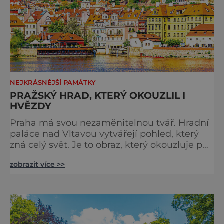
NEJKRÁSNĚJŠÍ PAMÁTKY
PRAŽSKÝ HRAD, KTERÝ OKOUZLIL I
HVĚZDY
Praha má svou nezaměnitelnou tvář. Hradní
paláce nad Vltavou vytvářejí pohled, který
zná celý svět. Je to obraz, který okouzluje po
staletí a nikdy nezevšední. Neexistuje snad
zobrazit více >>
jediný Čech, který by ho neznal. Pražský hrad
se objevuje na pohlednicích, ve filmech i na
fotkách. A kdo si plánuje výlet do naší
metropole, má ho na seznamu mí