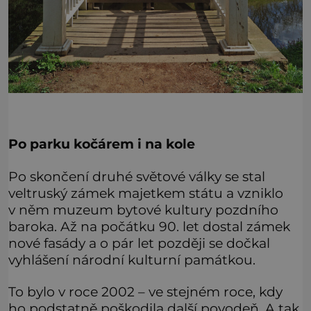
Po parku kočárem i na kole
Po skončení druhé světové války se stal
veltruský zámek majetkem státu a vzniklo
v něm muzeum bytové kultury pozdního
baroka. Až na počátku 90. let dostal zámek
nové fasády a o pár let později se dočkal
vyhlášení národní kulturní památkou.
To bylo v roce 2002 – ve stejném roce, kdy
ho podstatně poškodila další povodeň. A tak