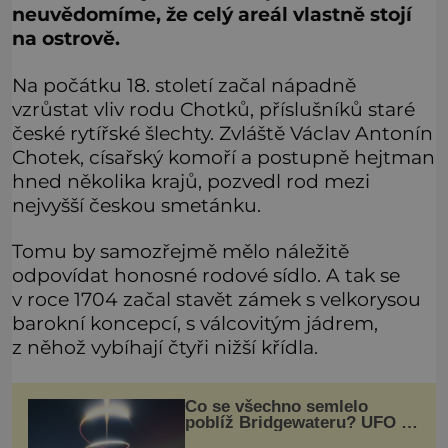
neuvědomíme, že celý areál vlastně stojí
na ostrově.
Na počátku 18. století začal nápadně
vzrůstat vliv rodu Chotků, příslušníků staré
české rytířské šlechty. Zvláště Václav Antonín
Chotek, císařský komoří a postupně hejtman
hned několika krajů, pozvedl rod mezi
nejvyšší českou smetánku.
Tomu by samozřejmě mělo náležitě
odpovídat honosné rodové sídlo. A tak se
v roce 1704 začal stavět zámek s velkorysou
barokní koncepcí, s válcovitým jádrem,
z něhož vybíhají čtyři nižší křídla.
Co se všechno semlelo
poblíž Bridgewateru? UFO na
obloze, monstra v bažinách!