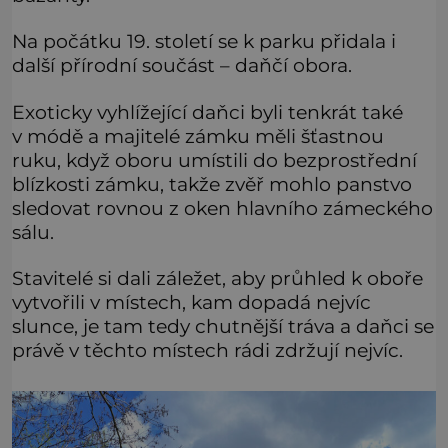
Na počátku 19. století se k parku přidala i
další přírodní součást – daňčí obora.
Exoticky vyhlížející daňci byli tenkrát také
v módě a majitelé zámku měli šťastnou
ruku, když oboru umístili do bezprostřední
blízkosti zámku, takže zvěř mohlo panstvo
sledovat rovnou z oken hlavního zámeckého
sálu.
Stavitelé si dali záležet, aby průhled k oboře
vytvořili v místech, kam dopadá nejvíc
slunce, je tam tedy chutnější tráva a daňci se
právě v těchto místech rádi zdržují nejvíc.