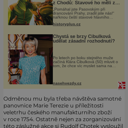
z Chodů: Stavové ho měli za
zrádce
„Pomáhal jste Pasovským při
drancování Prahy, zradil jste nás!“
nařknou čeští stavové hlavního
zbrojmistra zemské hotovosti.
historyplus.cz
Jindřich se však zastrašit nenechá.
Zachová chladnou hlavu a trestu
unikne.
Chystá se brzy Cibulková
udělat zásadní rozhodnutí?
Po letech po boku stejného muže
začíná Klára Cibulková (50) mluvit o
tom, že chce víc myslet sama na
sebe. Skrývají se za jejími slovy
potíže doma? Tolik v posledních
měsících mluví Klára Cibulková (5
nasehvezdy.cz
Odměnou mu byla třeba návštěva samotné
panovnice Marie Terezie u příležitosti
veletrhu českého manufakturního zboží
v roce 1754. Ostatně nejen za zorganizování
této záslužné akce si Rudolf Chotek vysloužil