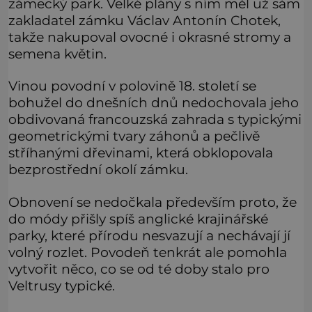
zámecký park. Velké plány s ním měl už sám
zakladatel zámku Václav Antonín Chotek,
takže nakupoval ovocné i okrasné stromy a
semena květin.
Vinou povodní v polovině 18. století se
bohužel do dnešních dnů nedochovala jeho
obdivovaná francouzská zahrada s typickými
geometrickými tvary záhonů a pečlivě
stříhanými dřevinami, která obklopovala
bezprostřední okolí zámku.
Obnovení se nedočkala především proto, že
do módy přišly spíš anglické krajinářské
parky, které přírodu nesvazují a nechávají jí
volný rozlet. Povodeň tenkrát ale pomohla
vytvořit něco, co se od té doby stalo pro
Veltrusy typické.