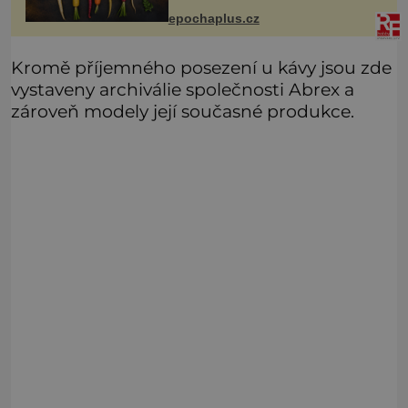
své historie je mrkev všechno
možné, jen ne oranžová. Je fialová,
epochaplus.cz
žlutá, bílá, někdy dokonce téměř
černá.
Kromě příjemného posezení u kávy jsou zde
vystaveny archiválie společnosti Abrex a
zároveň modely její současné produkce.