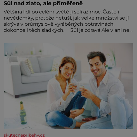
Sůl nad zlato, ale přiměřeně
Většina lidí po celém světě jí soli až moc. Často i
nevědomky, protože netuší, jak velké množství se jí
skrývá v průmyslově vyráběných potravinách,
dokonce i těch sladkých. Sůl je zdravá Ale v ani ne
třetinovém množství, než je pro většinu populace
běžné. Její základní složky– sodík a chlór – jsou
zásadní pro správné hospodaření
skutecnepribehy.cz