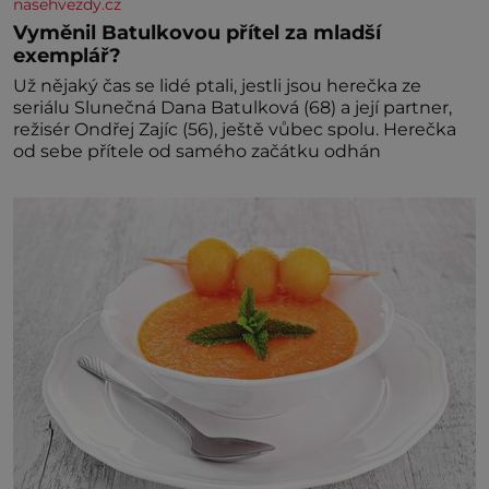
nasehvezdy.cz
Vyměnil Batulkovou přítel za mladší
exemplář?
Už nějaký čas se lidé ptali, jestli jsou herečka ze
seriálu Slunečná Dana Batulková (68) a její partner,
režisér Ondřej Zajíc (56), ještě vůbec spolu. Herečka
od sebe přítele od samého začátku odhán