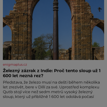
enigmaplus.cz
Železný zázrak z Indie: Proč tento sloup už 1
600 let nezná rez?
Představa, že železo musí na dešti během několika
let zrezivět, bere v Dillí za své. Uprostřed komplexu
Qutb stojí více než sedm metrů vysoký železný
sloup, který už přibližně 1 600 let odolává počasí