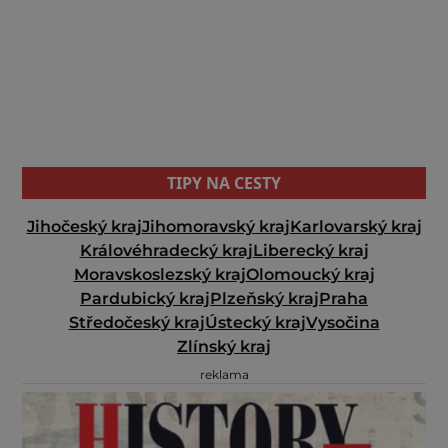
TIPY NA CESTY
Jihočeský kraj
Jihomoravský kraj
Karlovarský kraj
Královéhradecký kraj
Liberecký kraj
Moravskoslezský kraj
Olomoucký kraj
Pardubický kraj
Plzeňský kraj
Praha
Středočeský kraj
Ústecký kraj
Vysočina
Zlínský kraj
reklama