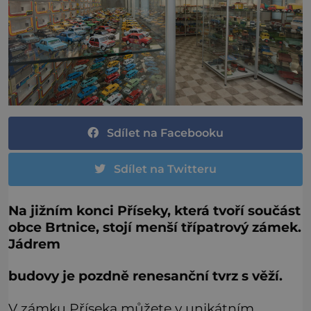
Sdílet na Facebooku
Sdílet na Twitteru
Na jižním konci Příseky, která tvoří součást
obce Brtnice, stojí menší třípatrový zámek.
Jádrem
budovy je pozdně renesanční tvrz s věží.
V zámku Příseka můžete v unikátním