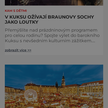
KAM S DĚTMI
V KUKSU OŽÍVAJÍ BRAUNOVY SOCHY
JAKO LOUTKY
Přemýšlíte nad prázdninovým programem
pro celou rodinu? Spojte výlet do barokního
Kuksu s nevšedním kulturním zážitkem.
Galerie loutek Kuks v historickém
zobrazit více >>
Comoedien-Hausu zve na stálou expozici
Braunova socha loutkou. Jde o unikátní
cyklus soch-loutek inspirovaných sochami
Matyáše Bernarda Brauna nejen z Kuksu.
Výstava Braunova socha loutkou představuje
padesát autorských loutek řezbáře a scénog