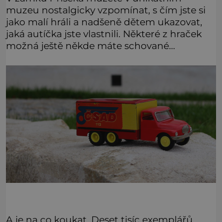
muzeu nostalgicky vzpomínat, s čím jste si
jako malí hráli a nadšeně dětem ukazovat,
jaká autíčka jste vlastnili. Některé z hraček
možná ještě někde máte schované…
A je na co koukat. Deset tisíc exemplářů