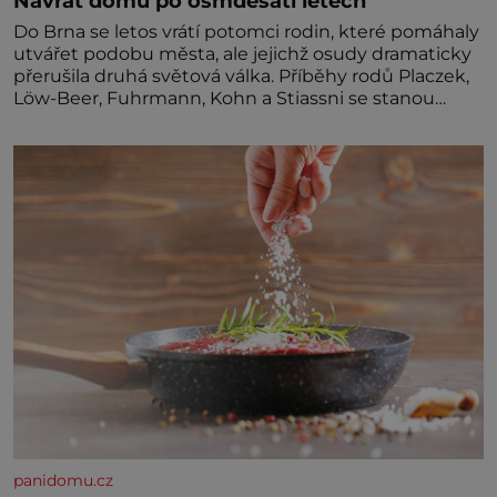
Návrat domů po osmdesáti letech
Do Brna se letos vrátí potomci rodin, které pomáhaly
utvářet podobu města, ale jejichž osudy dramaticky
přerušila druhá světová válka. Příběhy rodů Placzek,
Löw-Beer, Fuhrmann, Kohn a Stiassni se stanou
jednou z hlavních dramaturgických linií festivalu
židovské kultury ŠTETL FEST 2026. Některé návraty
nejsou jednoduché. Místa, která si člověk pamatuje z
rodinných vyprávění, už dávno
panidomu.cz