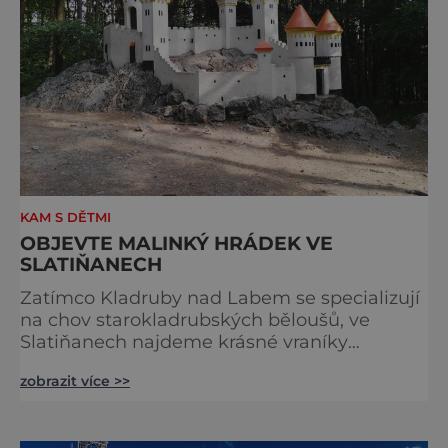
KAM S DĚTMI
OBJEVTE MALINKÝ HRÁDEK VE
SLATIŇANECH
Zatímco Kladruby nad Labem se specializují
na chov starokladrubských běloušů, ve
Slatiňanech najdeme krásné vraníky
stejného plemene. V hipologickém muzeu v
zobrazit více >>
budově zámku se dozvíte více o chovu
těchto koní, jsou tu vystaveny významné
obrazy s koňskými motivy, sedla a postroje,