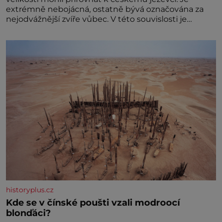
extrémně nebojácná, ostatně bývá označována za
nejodvážnější zvíře vůbec. V této souvislosti je
dokonc
historyplus.cz
Kde se v čínské poušti vzali modroocí
blonďáci?