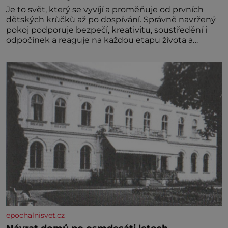
Je to svět, který se vyvíjí a proměňuje od prvních
dětských krůčků až po dospívání. Správně navržený
pokoj podporuje bezpečí, kreativitu, soustředění i
odpočinek a reaguje na každou etapu života a
specifické potřeby dítěte. Pro nejmenší je klíčová
jednoduchost, měkkost a bezpečí, proto by pokoj
miminka měl působit především klidně a útulně.
Předškolní věk je
epochalnisvet.cz