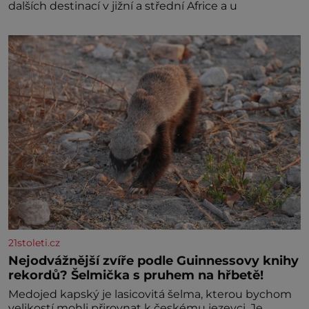
dalších destinací v jižní a střední Africe a u
21stoleti.cz
Nejodvážnější zvíře podle Guinnessovy knihy
rekordů? Šelmička s pruhem na hřbetě!
Medojed kapský je lasicovitá šelma, kterou bychom
velikostí mohli přirovnat k českému jezevci. Je