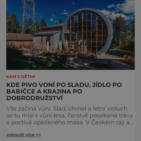
některé exponáty připomínají využití koní ve
vojenství, dopravě, honech či dostizích.
[caption id="attachment_74515
KAM S DĚTMI
KDE PIVO VONÍ PO SLADU, JÍDLO PO
BABIČCE A KRAJINA PO
DOBRODRUŽSTVÍ
Vše začíná vůní. Slad, chmel a letní vzduch
se tu mísí s vůní lesa, čerstvě posekané trávy
a poctivě opečeného masa. V Českém ráji a
na Liberecku se léto nepočítá na dny, ale na
zobrazit více >>
doušky – a ty tady tečou proudem. Není to