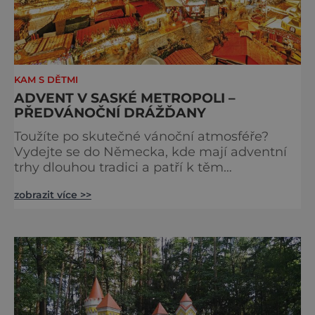
KAM S DĚTMI
ADVENT V SASKÉ METROPOLI –
PŘEDVÁNOČNÍ DRÁŽĎANY
Toužíte po skutečné vánoční atmosféře?
Vydejte se do Německa, kde mají adventní
trhy dlouhou tradici a patří k těm
nejpůvabnějším v Evropě. Ty nejbližší
zobrazit více >>
českým hranicím najdete v Drážďanech –
začínají 26. 11. 2025 a potrvají do 24. 12. 2025.
A stojí za to je zažít na vlastní kůži.
S norimberským Christkindlesmarktem se
drážďanské vánoční trhy každoročně
přetahují o pozici nejnavštěvovanějších t