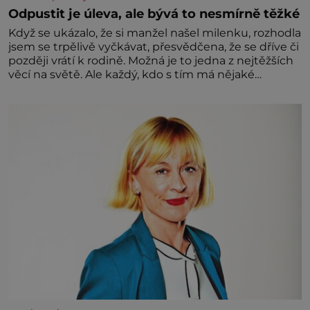
Odpustit je úleva, ale bývá to nesmírně těžké
Když se ukázalo, že si manžel našel milenku, rozhodla
jsem se trpělivě vyčkávat, přesvědčena, že se dříve či
později vrátí k rodině. Možná je to jedna z nejtěžších
věcí na světě. Ale každý, kdo s tím má nějaké
zkušenosti, se zapřísahá, že pokud odpustíte,
znatelně se vám uleví. Když se ke mně doneslo, že si
manžel pořídil milenku,