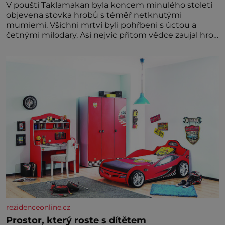
V poušti Taklamakan byla koncem minulého století
objevena stovka hrobů s téměř netknutými
mumiemi. Všichni mrtví byli pohřbeni s úctou a
četnými milodary. Asi nejvíc přitom vědce zaujal hrob
tříměsíčního chlapečka s modrou filcovou čapkou, z
níž se draly blonďaté vlásky. Fakt, že jsou těla
dávných lidí nesmírně dobře zachovalá, přičítají
odborníci zdejším klimatickým podmínkám. Sucho,
prosolené písky a extrémně
rezidenceonline.cz
Prostor, který roste s dítětem