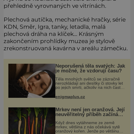
přehledně vyrovnaných ve vitrínách.
Plechová autíčka, mechanické hračky, série
KDN, Směr, Igra, tanky, letadla, malá
plechová dráha na klíček… Krásným
zakončením prohlídky muzea je stylově
zrekonstruovaná kavárna v areálu zámečku.
Neporušená těla svatých: Jak
je možné, že vzdorují času?
Těla mnohých světců se zázračně
nerozkládají ani desítky či stovky let
po jejich smrti, ačkoliv na nich často
nebylo provedeno balzamování či
jiné pokusy o konzervaci.
enigmaplus.cz
Neporušené ostatky bývají považo
Mrkev není jen oranžová. Její
neuvěřitelný příběh začíná
fialovou barvou
Když dnes vytáhneme ze země
mrkev, většina z nás očekává sytě
oranžový kořen. Jenže po většinu