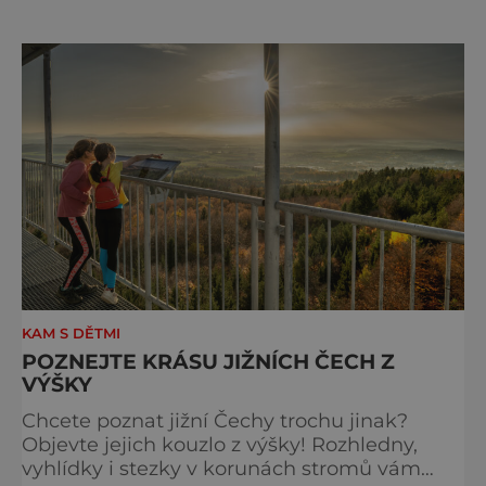
jen výlet, je to oslava chutí, tradice a
poctivého řemesla, kterou ocení každý, kdo
ví, že k dokonalému dni patří nejen výhled,
ale i výčep. Měšťanský pivovar Turnov přesně
ví,
KAM S DĚTMI
POZNEJTE KRÁSU JIŽNÍCH ČECH Z
VÝŠKY
Chcete poznat jižní Čechy trochu jinak?
Objevte jejich kouzlo z výšky! Rozhledny,
vyhlídky i stezky v korunách stromů vám